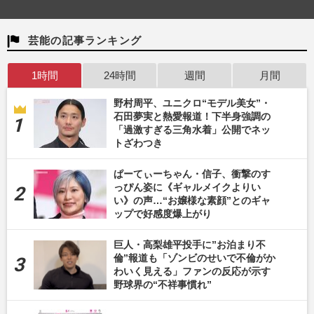
芸能の記事ランキング
1時間
24時間
週間
月間
野村周平、ユニクロ“モデル美女”・
石田夢実と熱愛報道！下半身強調の
「過激すぎる三角水着」公開でネッ
トざわつき
ぱーてぃーちゃん・信子、衝撃のす
っぴん姿に《ギャルメイクよりい
い》の声…“お嬢様な素顔”とのギャ
ップで好感度爆上がり
巨人・高梨雄平投手に”お泊まり不
倫”報道も「ゾンビのせいで不倫がか
わいく見える」ファンの反応が示す
野球界の“不祥事慣れ”