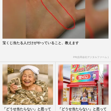
週刊女性2026年6月9日・16日号
2026/6/2
日本テレビ、サッカー・ワールドカップ番
組でB'z『完全無欠』が公式ソングに、野
球WBCでも稲葉浩志が『タッ…
週刊女性PRIME
2026/6/1
宝くじ当たる人だけがやっていること、教えます
綾瀬はるか、千鳥・大悟とのW主演映画
『箱の中の羊』が話題のウラで初の“推し
活”大谷翔平の妻・真美子さ…
PR(合同会社デジタルファーム )
週刊女性PRIME
2026/5/23
「どうせ当たらない」と思って
「どうせ当たらない」と思って