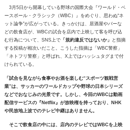
3月5日から開幕している野球の国際大会『ワールド・ベ
ースボール・クラシック（WBC）』をめぐり、思わぬ“ネ
ット論争”が広がっている。きっかけは、居酒屋やバーな
どの飲食店が、WBCの試合を店内で上映して客を呼び込
む行為について、SNS上で
「規約違反ではないか」
と指摘
する投稿が相次いだこと。こうした指摘は「WBC警察」
「ネトフリ警察」と呼ばれ、X上ではハッシュタグまで付
けられている。
「試合を見ながら食事やお酒を楽しむ“スポーツ観戦営
業”は、サッカーのワールドカップや野球の日本シリーズ
などでおなじみの光景です。しかし、今回のWBCは動画
配信サービスの『Netflix』が放映権を持っており、NHK
や民放地上波でのテレビ中継はありません。
そこで飲食店の中には、店内のテレビではWBCを上映