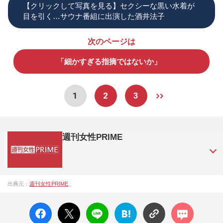
【クリックして写真を見る】セクシーな黒い水着が
目を引く…サウナ番組に出演した酒井法子
次のページは
「細かすぎる指摘ではないか」
1
2
3
週刊女性PRIME
『週刊女性PRIME（シュージョプライム）』は、2015年（平
出典元：
週刊女性PRIME
成27年）1月に開設された主婦と生活社が運営する日本のニュ
ースサイトです。『週刊女性PRIME』編集者が担当する連載
facebo
X ポス
LINE
はてな
コメン
陣の執筆記事を配信するほか、女性週刊誌『週刊女性』の誌
ok い
ト
ブック
ト
面に掲載された記事から、インターネット利用者層にとって