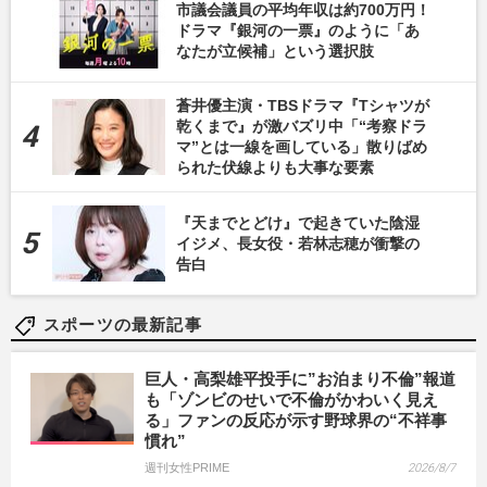
市議会議員の平均年収は約700万円！
ドラマ『銀河の一票』のように「あ
なたが立候補」という選択肢
蒼井優主演・TBSドラマ『Tシャツが
乾くまで』が激バズリ中「“考察ドラ
マ”とは一線を画している」散りばめ
られた伏線よりも大事な要素
『天までとどけ』で起きていた陰湿
イジメ、長女役・若林志穂が衝撃の
告白
スポーツの最新記事
巨人・高梨雄平投手に”お泊まり不倫”報道
も「ゾンビのせいで不倫がかわいく見え
る」ファンの反応が示す野球界の“不祥事
慣れ”
週刊女性PRIME
2026/8/7