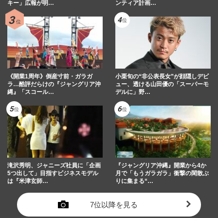
キー」広報が明…
ンティア計画…
《開業1周年》倒産寸前・ガラガ
小栗旬の“非公表長女”が顔隠しデビ
ラ…酷評だらけの『ジャングリア沖
ュー、透ける山田優の「スーパーモ
縄』「スコール…
デルに」野…
滝沢秀明、ジャニーズ社員に「企画
『ジャングリア沖縄』開業から4か
5つ出して」目指すビジネスモデル
月で「もうガラガラ」衝撃の閑散ぶ
は『米津玄師…
りに集まる“…
7位以降を見る