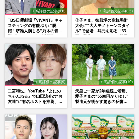
⭐ 高評価の記事(9.8)
⭐ 高評価の記事(8.5)
TBS日曜劇場『VIVANT』キャ
佳子さま、御殿場の高校馬術
スティングの有能ぶりに脱
大会に“大人モノトーンスタイ
帽！堺雅人演じる“乃木の青年
ル”で登場…耳元を彩る「3300
期”役は、そっくり説根強い
円の藍染イヤリング」は即品
Mr.Children桜井和寿のバンド
薄に
マン長男・櫻井海音だった
⭐ 高評価の記事(9)
⭐ 高評価の記事(10)
二宮和也、YouTube『よにの
天皇ご一家が2年連続ご着用、
ちゃんねる』で山田涼介の“お
愛子さまの“5500円かりゆし”
友達”に有名ホストを推薦、歌
製造元が明かす驚きの反響
舞伎町に“急接近”でファン
「まさかうちの商品とは…」
「関わらないで！」