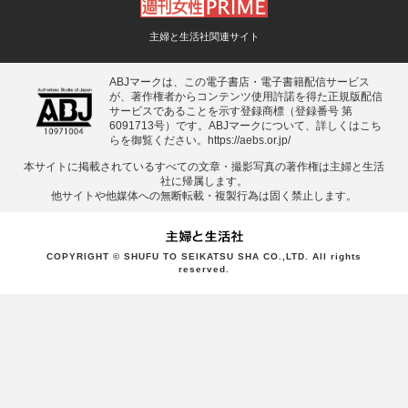
主婦と生活社関連サイト
ABJマークは、この電子書店・電子書籍配信サービス
が、著作権者からコンテンツ使用許諾を得た正規版配信
サービスであることを示す登録商標（登録番号 第
6091713号）です。ABJマークについて、詳しくはこち
らを御覧ください。
https://aebs.or.jp/
本サイトに掲載されているすべての⽂章・撮影写真の著作権は主婦と⽣活
社に帰属します。
他サイトや他媒体への無断転載・複製⾏為は固く禁⽌します。
COPYRIGHT © SHUFU TO SEIKATSU SHA CO.,LTD. All rights
reserved.