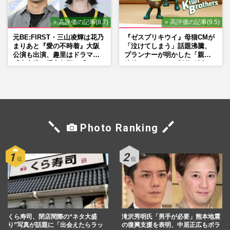
⭐ 高評価の記事(8.7)
⭐ 高評価の記事(9.5)
元BE:FIRST・三山凌輝は花乃
『ゼスプリキウイ』母猫CMが
まりあと『愛の不時着』大阪
「泣けてしまう」話題沸騰、
公演も出演、趣里はドラマ
プランナーが明かした「親に
『大空港』番宣行脚に「メン
連絡したくなる」制作秘話
タル強すぎ」の実情
Photo Ranking
くら寿司、閉店間際の“ネタ大盛
滝沢秀明氏「男手が必要」熊本地震
り”写真が話題に「出会えたらラッ
の復興支援を表明、中居正広もボラ