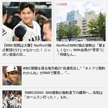
【WBC初戦は大勝】Netflixの独
NetflixのWBC独占放映は「望ま
占配信だけじゃなかった！ ニッ
しくない」NHK会長の“苦言”に
ポン放送の日...
「何様なん...
WBC視聴を巡る地方紙の“自虐見出し”「ネトフリ契約
わかんね」がSNSで賛否…『...
《WBC2026》SNS規制が急転直下の緩和へ…当初は
「ホームラン打った！」もN...