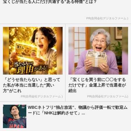
宝くじが当たる人にだけ共通する“ある特徴”とは？
PR(合同会社デジタルファーム )
「どうせ当たらない」と思って
「宝くじを買う前に〇〇をする
た私が本当に当選した“買い
だけです」金運上昇で当選者が
方”がこれ
続出
PR(合同会社デジタルファーム )
PR(合同会社デジタルファーム)
WBCネトフリ“独占放送”、物議から評価一転で歓迎ム
ードに「NHKは解約させて」...