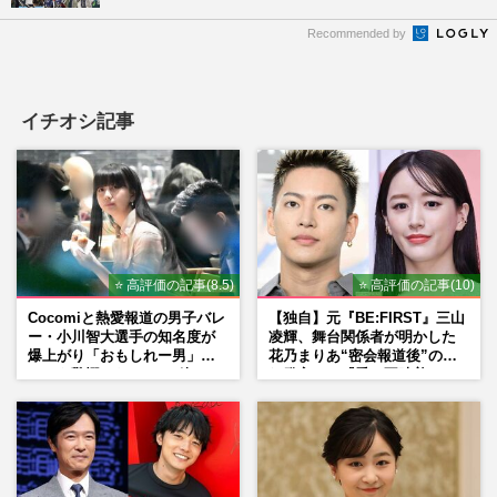
Recommended by
イチオシ記事
⭐ 高評価の記事(8.5)
⭐ 高評価の記事(10)
Cocomiと熱愛報道の男子バレ
【独自】元『BE:FIRST』三山
ー・小川智大選手の知名度が
凌輝、舞台関係者が明かした
爆上がり「おもしれー男」フ
花乃まりあ“密会報道後”の呆
ァンも驚愕した“ちょけ姿”
れ発言と、『愛の不時着』の
劇場が答えた共演舞台の行方