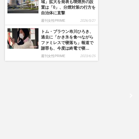
域」拡大を発表も喫煙所の設
置は「0」、分煙対策の行方を
自治体に直撃
週刊女性PRIME
2026/5/27
トム・ブラウン布川ひろき、
過去に「かき氷を食べながら
ファミレスで寝落ち」報道で
謝罪も、今度は終電で寝…
週刊女性PRIME
2023/6/29