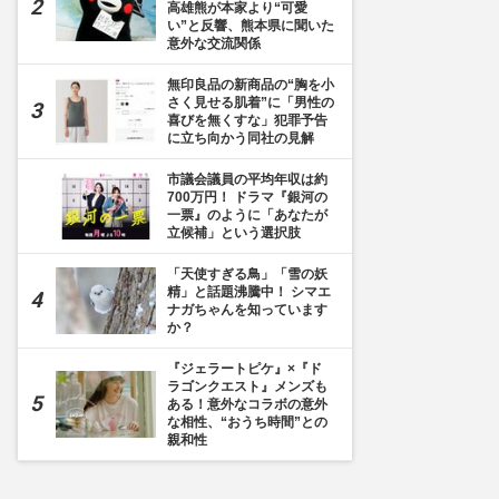
高雄熊が本家より“可愛
い”と反響、熊本県に聞いた
意外な交流関係
無印良品の新商品の“胸を小
さく見せる肌着”に「男性の
喜びを無くすな」犯罪予告
に立ち向かう同社の見解
市議会議員の平均年収は約
700万円！ ドラマ『銀河の
一票』のように「あなたが
立候補」という選択肢
「天使すぎる鳥」「雪の妖
精」と話題沸騰中！ シマエ
ナガちゃんを知っています
か？
『ジェラートピケ』×『ド
ラゴンクエスト』メンズも
ある！意外なコラボの意外
な相性、“おうち時間”との
親和性