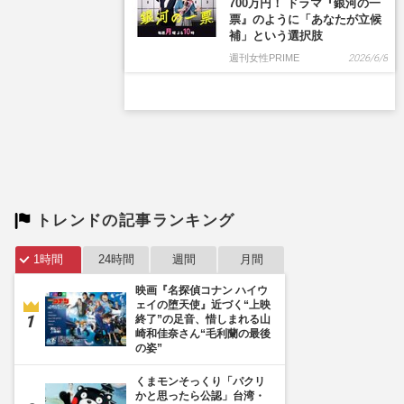
トレンドの記事ランキング
1時間
24時間
週間
月間
映画『名探偵コナン ハイウ
ェイの堕天使』近づく“上映
終了”の足音、惜しまれる山
崎和佳奈さん“毛利蘭の最後
の姿”
くまモンそっくり「パクリ
かと思ったら公認」台湾・