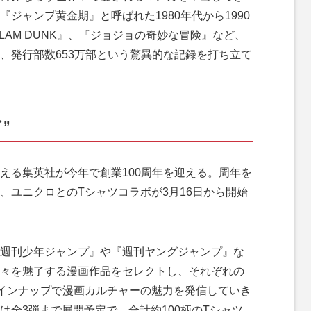
ジャンプ黄金期』と呼ばれた1980年代から1990
『SLAM DUNK』、『ジョジョの奇妙な冒険』など、
、発行部数653万部という驚異的な記録を打ち立て
”
る集英社が今年で創業100周年を迎える。周年を
、ユニクロとのTシャツコラボが3月16日から開始
週刊少年ジャンプ』や『週刊ヤングジャンプ』な
々を魅了する漫画作品をセレクトし、それぞれの
インナップで漫画カルチャーの魅力を発信していき
は全3弾まで展開予定で、合計約100柄のTシャツ