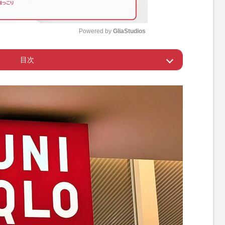
Powered by 
GliaStudios
目次
M
u
ディスプレイ”
t
e