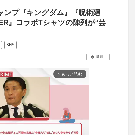
ャンプ『キングダム』『呪術廻
NTER』コラボTシャツの陳列が“芸
SNS
印刷
もっと読む
arrow_forward_ios