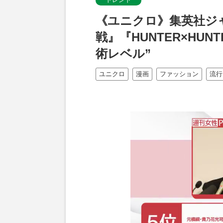
《ユニクロ》集英社ジ
戦』『HUNTER×HU
術レベル”
ユニクロ
漫画
ファッション
流行