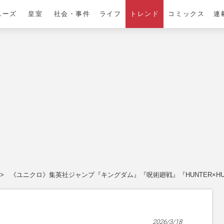
ニーズ
皇室
社会・事件
ライフ
トレンド
コミックス
連
《ユニクロ》集英社ジャンプ『キングダム』『呪術廻戦』『HUNTER×HU
2026/3/18