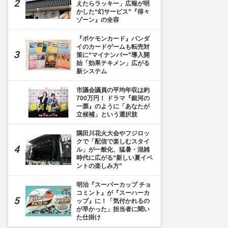
えたらラッキー」広報が明
かした“幻サービス”『得々
ゾーン』の全容
『ポケモンカード』バンダ
イのカードゲームも転売対
策に“マイナンバー”導入開
始「効果テキメン」広がる
新システム
市議会議員の平均年収は約
700万円！ ドラマ『銀河の
一票』のように「あなたが
立候補」という選択肢
隅田川花火大会やフジロッ
クで「配信で楽しむスタイ
ル」が一般化、猛暑・混雑
時代に広がる“新しい夏イベ
ントの楽しみ方”
明治『スーパーカップ チョ
コミント』が『スーハーカ
ップ』に！「気付かれるの
が早かった」担当者に聞い
た仕掛け