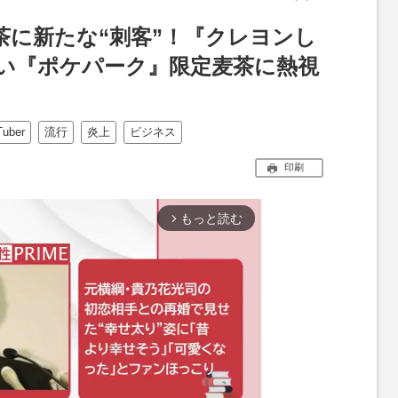
麦茶に新たな“刺客”！『クレヨンし
い『ポケパーク』限定麦茶に熱視
Tuber
流行
炎上
ビジネス
印刷
もっと読む
arrow_forward_ios