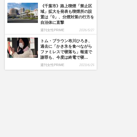
《千葉市》路上喫煙「禁止区
域」拡大を発表も喫煙所の設
置は「0」、分煙対策の行方を
自治体に直撃
週刊女性PRIME
2026/5/27
トム・ブラウン布川ひろき、
過去に「かき氷を食べながら
ファミレスで寝落ち」報道で
謝罪も、今度は終電で寝…
週刊女性PRIME
2023/6/29