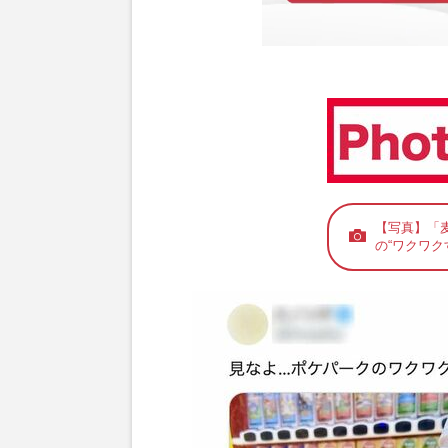
【写真】「
の“ワクワク