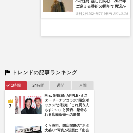
トレンドの記事ランキング
1時間
24時間
週間
月間
Mrs. GREEN APPLE×ミス
タードーナツコラボ“限定ボ
ックス”が転売「これ買う人
もすごい」と賛否、懸念さ
れる店頭販売への影響
くら寿司、閉店間際の“ネタ
大盛り”写真が話題に「出会