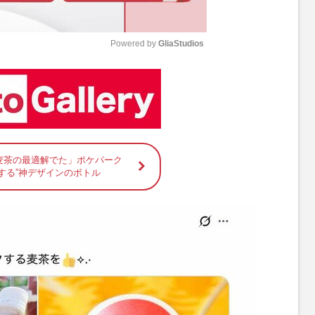
Powered by 
GliaStudios
M
u
t
e
麦茶の最適解でた」ポケパーク
する”神デザインのボトル