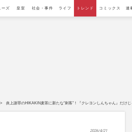
ニーズ
皇室
社会・事件
ライフ
トレンド
コミックス
連
炎上謝罪のHIKAKIN麦茶に新たな“刺客”！『クレヨンしんちゃん』だ
2026/4/21