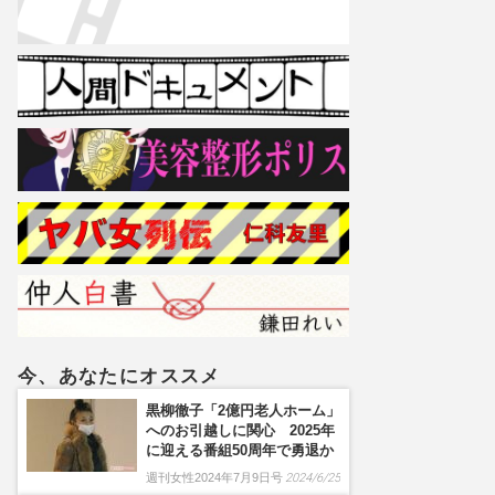
今、あなたにオススメ
黒柳徹子「2億円老人ホーム」
へのお引越しに関心 2025年
に迎える番組50周年で勇退か
週刊女性2024年7月9日号
2024/6/25