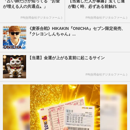
「占い師だけが知ってる〝お金
【当選した人が暴露】宝くじ運
が増える人の共通点〟」
が動く時、必ずある前触れ
PR(合同会社デジタルファーム )
PR(合同会社デジタルファーム )
《麦茶合戦》HIKAKIN『ONICHA』セブン限定発売、
『クレヨンしんちゃん』...
【当選】金運が上がる直前に起こるサイン
PR(合同会社デジタルファーム )