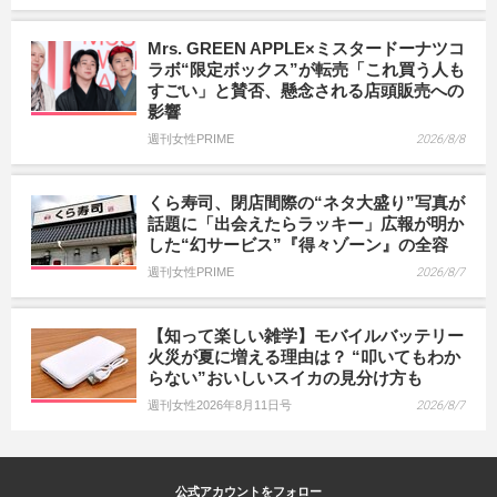
Mrs. GREEN APPLE×ミスタードーナツコ
ラボ“限定ボックス”が転売「これ買う人も
すごい」と賛否、懸念される店頭販売への
影響
週刊女性PRIME
2026/8/8
くら寿司、閉店間際の“ネタ大盛り”写真が
話題に「出会えたらラッキー」広報が明か
した“幻サービス”『得々ゾーン』の全容
週刊女性PRIME
2026/8/7
【知って楽しい雑学】モバイルバッテリー
火災が夏に増える理由は？ “叩いてもわか
らない”おいしいスイカの見分け方も
週刊女性2026年8月11日号
2026/8/7
公式アカウントをフォロー