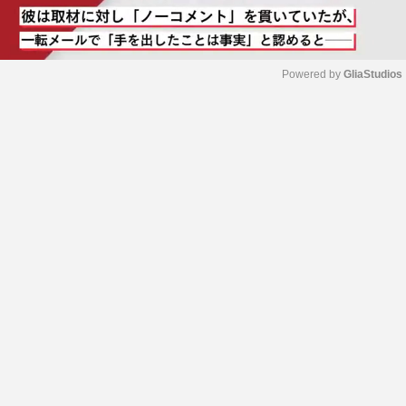
Powered by 
GliaStudios
M
u
t
e