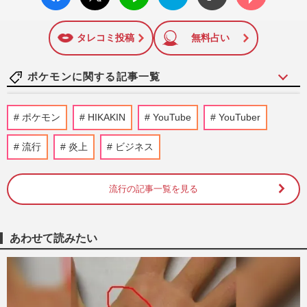
ok い
ト
ブック
ト
いね
マーク
に追加
タレコミ投稿
無料占い
ポケモンに関する記事一覧
『ポケモンカード』バンダイのカードゲー
ポケモン
HIKAKIN
YouTube
YouTuber
ムも転売対策に“マイナンバー”導入開始
「効果テキメン」広がる新…
流行
炎上
ビジネス
週刊女性PRIME
2026/8/9
流行の記事一覧を見る
ポケモン、30周年記念グッズの後出し“受
注生産”を発表「転売ヤーさよなら」転売
撲滅の“切り札”投入に歓…
週刊女性PRIME
2026/7/30
あわせて読みたい
『めじるし』ブームに激震？ちいかわ・マ
リオの次は「30代以上を狙い撃ち」ファミ
マで“即完”続出『ポケモ…