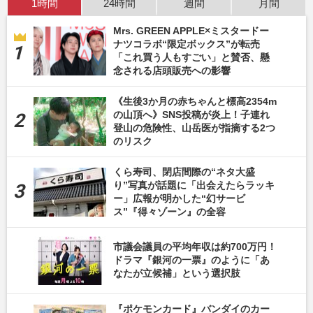
1時間
24時間
週間
月間
Mrs. GREEN APPLE×ミスタードー
ナツコラボ“限定ボックス”が転売
「これ買う人もすごい」と賛否、懸
念される店頭販売への影響
《生後3か月の赤ちゃんと標高2354m
の山頂へ》SNS投稿が炎上！子連れ
登山の危険性、山岳医が指摘する2つ
のリスク
くら寿司、閉店間際の“ネタ大盛
り”写真が話題に「出会えたらラッキ
ー」広報が明かした“幻サービ
ス”『得々ゾーン』の全容
市議会議員の平均年収は約700万円！
ドラマ『銀河の一票』のように「あ
なたが立候補」という選択肢
『ポケモンカード』バンダイのカー