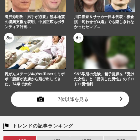
滝沢秀明氏「男手が必要」熊本地震
川口春奈＆サッカー日本代表・板倉
の復興支援を表明、中居正広もボラ
滉「匂わせゼロ婚」でも隠しきれな
ンティア計画…
かったセレブ…
乳がんステージ4のYouTuberミミポ
SNS取引の危険、精子提供を「受け
ポ「腫瘍が皮膚から飛び出してき
た女性」と「提供した男性」のドロ
た」34歳で余命…
ドロ愛憎劇
7位以降を見る
トレンドの記事ランキング