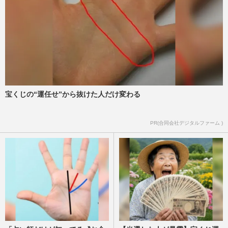
『週刊女性』編集部
2026/7/30
セブンイレブン店員がポケカを「発売前」
にメルカリ出品、名札が写り込み批判殺
到…本部は従業員の関与認め…
週刊女性PRIME
2026/7/23
宝くじの“運任せ”から抜けた人だけ変わる
ポケモン30周年イヤーでコラボバブル「最
高額は99万円」“金仕様”ネックレス！金の
価格高騰中で“購入価値…
PR(合同会社デジタルファーム )
週刊女性PRIME
2026/7/13