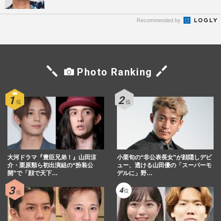
Recommended by
Photo Ranking
大河ドラマ『豊臣兄弟！』山田涼
小栗旬の“非公表長女”が顔隠しデビ
介・栗原類ら初出演組の“扮装公
ュー、透ける山田優の「スーパーモ
開”で「顔で天下…
デルに」野…