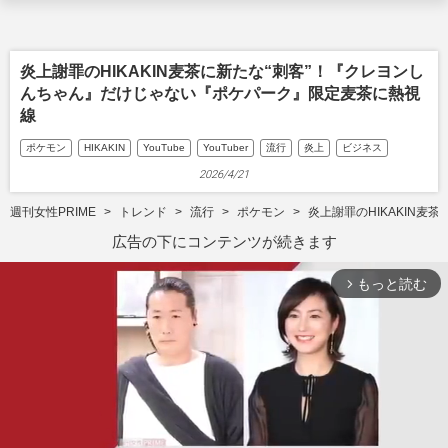
炎上謝罪のHIKAKIN麦茶に新たな“刺客”！『クレヨンし
んちゃん』だけじゃない『ポケパーク』限定麦茶に熱視
線
ポケモン
HIKAKIN
YouTube
YouTuber
流行
炎上
ビジネス
2026/4/21
週刊女性PRIME
トレンド
流行
ポケモン
炎上謝罪のHIKAKIN
広告の下にコンテンツが続きます
もっと読む
arrow_forward_ios