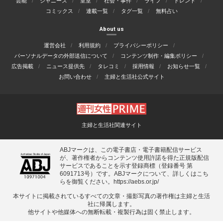
芸能
ジャニーズ
皇室
社会・事件
ライフ
トレンド
コミックス
連載一覧
タグ一覧
無料占い
About us
運営会社
利用規約
プライバシーポリシー
パーソナルデータの外部送信について
コンテンツ制作・編集ポリシー
広告掲載
ニュース提供先
タレコミ
採用情報
お知らせ一覧
お問い合わせ
主婦と生活社公式サイト
主婦と生活社関連サイト
ABJマークは、この電子書店・電子書籍配信サービス
が、著作権者からコンテンツ使用許諾を得た正規版配信
サービスであることを示す登録商標（登録番号 第
6091713号）です。ABJマークについて、詳しくはこち
らを御覧ください。
https://aebs.or.jp/
本サイトに掲載されているすべての⽂章・撮影写真の著作権は主婦と⽣活
社に帰属します。
他サイトや他媒体への無断転載・複製⾏為は固く禁⽌します。