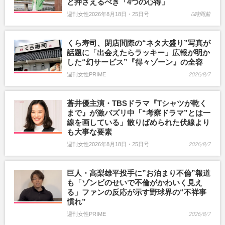
と押さえるべき「4つの心得」
週刊女性2026年8月18日・25日号
0時間前
くら寿司、閉店間際の“ネタ大盛り”写真が
話題に「出会えたらラッキー」広報が明か
した“幻サービス”『得々ゾーン』の全容
週刊女性PRIME
2026/8/7
蒼井優主演・TBSドラマ『Tシャツが乾く
まで』が激バズリ中「“考察ドラマ”とは一
線を画している」散りばめられた伏線より
も大事な要素
週刊女性2026年8月18日・25日号
2026/8/7
巨人・高梨雄平投手に”お泊まり不倫”報道
も「ゾンビのせいで不倫がかわいく見え
る」ファンの反応が示す野球界の“不祥事
慣れ”
週刊女性PRIME
2026/8/7