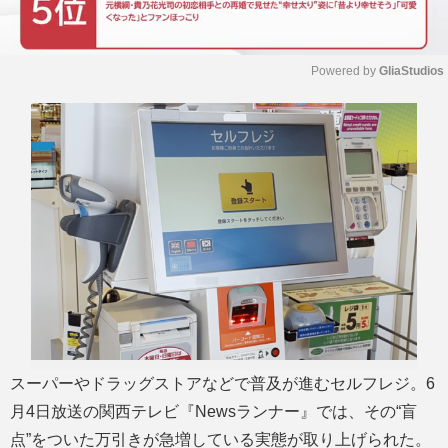
Powered by 
GliaStudios
M
u
t
e
スーパーやドラッグストアなどで普及が進むセルフレジ。6
月4日放送の関西テレビ『Newsランナー』では、その“盲
点”をついた万引きが急増している実態が取り上げられた。