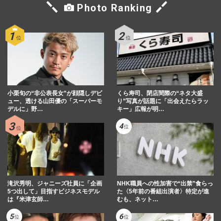
Photo Ranking
小栗旬の“非公表長女”が顔隠しデビ
くら寿司、閉店間際の“ネタ大盛
ュー、透ける山田優の「スーパーモ
り”写真が話題に「出会えたらラッ
デルに」野…
キー」広報が明…
滝沢秀明、ジャニーズ社員に「企画
NHK職員への性加害で“出禁”食らっ
5つ出して」目指すビジネスモデル
た〈5年前の番組出演者〉特定が進
は『米津玄師…
むも、ネット…