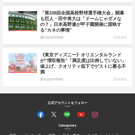
「第108回全国高校野球選手権大会」開幕
も巨人・田中将大は「ドームじゃダメな
の？」日本高野連が甲子園開催に固執す
る“カネの事情”
週刊女性PRIME
2026/8/5
《東京ディズニー》オリエンタルランド
が“増収報告”「満足度は比例していない」
値上げ、クオリティ低下でゲストに募る不
満
週刊女性PRIME
2026/8/3
公式アカウントをフォロー
Categories