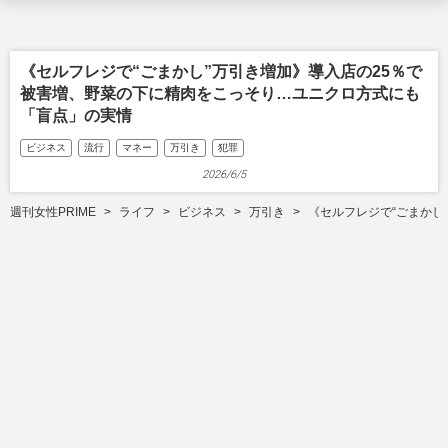
《セルフレジで“ごまかし”万引き増加》導入店の25％で
被害増、野菜の下に精肉をこっそり…ユニクロ方式にも
「盲点」の実情
ビジネス
流行
マネー
万引き
犯罪
2026/6/5
週刊女性PRIME
ライフ
ビジネス
万引き
《セルフレジで“ごまかし