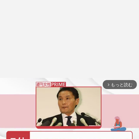
もっと読む
arrow_forward_ios