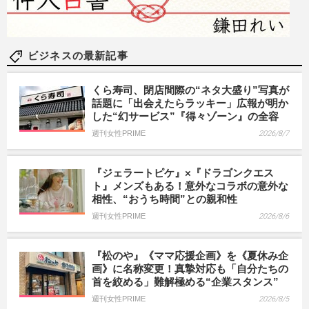
ビジネスの最新記事
くら寿司、閉店間際の“ネタ大盛り”写真が
話題に「出会えたらラッキー」広報が明か
した“幻サービス”『得々ゾーン』の全容
週刊女性PRIME
2026/8/7
『ジェラートピケ』×『ドラゴンクエス
ト』メンズもある！意外なコラボの意外な
相性、“おうち時間”との親和性
週刊女性PRIME
2026/8/6
『松のや』《ママ応援企画》を《夏休み企
画》に名称変更！真摯対応も「自分たちの
首を絞める」難解極める“企業スタンス”
週刊女性PRIME
2026/8/5