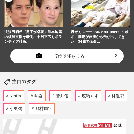
滝沢秀明氏「男手が必要」熊本地震
乳がんステージ4のYouTuberミミポ
の復興支援を表明、中居正広もボラ
ポ「腫瘍が皮膚から飛び出してき
ンティア計画…
た」34歳で余命…
7位以降を見る
注目のタグ
Netflix
熱愛
蒼井優
広瀬すず
林遣都
小栗旬
野村周平