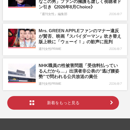
なこの男」ファンの擁護も虚しく視聴者ド
ン引き《2026年8月Choice》
『週刊女性』編集部
2026/8/7
Mrs. GREEN APPLEファンのマナー違反
が賛否、映画『スパイダーマン』吹き替え
版上映に「ウェーイ！」の歓声に批判
週刊女性PRIME
2026/8/7
NHK職員の性被害問題「受信料払ってい
るんだから…」出演者非公表の“逃げ腰姿
勢”で問われる公共放送の責任
週刊女性PRIME
2026/8/7
新着をもっと見る