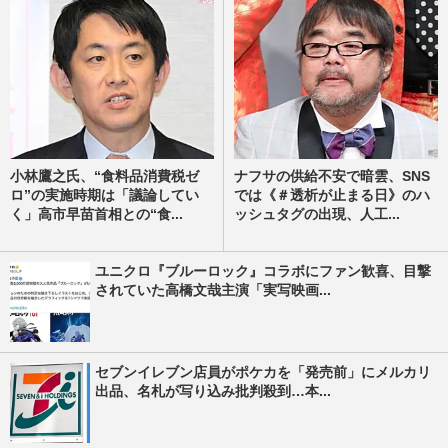
小林鷹之氏、“食料品消費税ゼ
ナフサの供給不安で暗雲、SNS
ロ”の実施時期は「議論してい
では《＃透析が止まる日》のハ
く」高市早苗首相との“食...
ッシュタグの出現、人工...
ユニクロ『ブルーロック』コラボにファン歓喜、目撃
されていた高橋文哉主演「実写映画...
セブンイレブン店員がポケカを「発売前」にメルカリ
出品、名札が写り込み批判殺到…本...