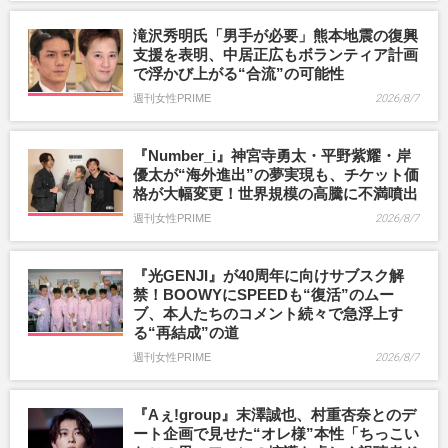
滝沢秀明氏「男手が必要」熊本地震の復興
支援を表明、中居正広もボランティア計画
で浮かび上がる“合流”の可能性
週刊女性PRIME
2026/8/7
『Number_i』神宮寺勇太・平野紫耀・岸
優太が“海外進出”の夢実現も、チケット価
格が大幅変更！世界規模の高騰に不満噴出
週刊女性PRIME
2026/8/7
『光GENJI』が40周年に向けサブスク解
禁！BOOWYにSPEEDも“復活”のムー
ブ、本人たちのコメント続々で急浮上す
る“再結成”の道
週刊女性PRIME
2026/8/7
『Aぇ!group』末澤誠也、村重杏奈とのデ
ート企画で見せた“オレ様”本性「ちっこい