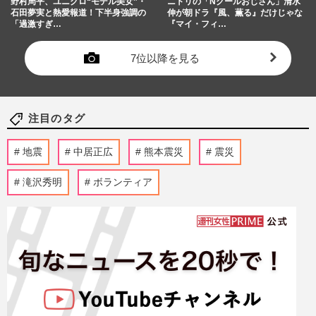
野村周平、ユニクロ“モデル美女”・
ニトリの「Nクールおじさん」清水
石田夢実と熱愛報道！下半身強調の
伸が朝ドラ『風、薫る』だけじゃな
「過激すぎ…
『マイ・フィ…
7位以降を見る
注目のタグ
地震
中居正広
熊本震災
震災
滝沢秀明
ボランティア