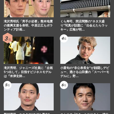
滝沢秀明氏「男手が必要」熊本地震
くら寿司、閉店間際の“ネタ大盛
の復興支援を表明、中居正広もボラ
り”写真が話題に「出会えたらラッ
ンティア計画…
キー」広報が明…
滝沢秀明、ジャニーズ社員に「企画
小栗旬の“非公表長女”が顔隠しデビ
5つ出して」目指すビジネスモデル
ュー、透ける山田優の「スーパーモ
は『米津玄師…
デルに」野…