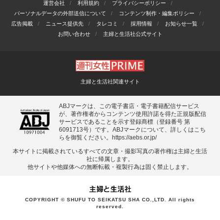
運営会社
利用規約
プライバシーポリシー
パーソナルデータの外部送信について
コンテンツ制作・編集ポリシー
広告掲載
ニュース提供先
タレコミ
採用情報
お知らせ一覧
お問い合わせ
主婦と生活社公式サイト
主婦と生活社関連サイト
ABJマークは、この電子書店・電子書籍配信サービス
が、著作権者からコンテンツ使用許諾を得た正規版配信
サービスであることを示す登録商標（登録番号 第
6091713号）です。ABJマークについて、詳しくはこち
らを御覧ください。
https://aebs.or.jp/
本サイトに掲載されているすべての⽂章・撮影写真の著作権は主婦と⽣活
社に帰属します。
他サイトや他媒体への無断転載・複製⾏為は固く禁⽌します。
COPYRIGHT © SHUFU TO SEIKATSU SHA CO.,LTD. All rights
reserved.