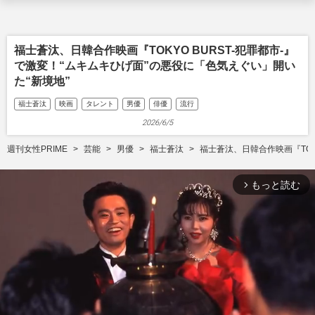
福士蒼汰、日韓合作映画『TOKYO BURST-犯罪都市-』
で激変！“ムキムキひげ面”の悪役に「色気えぐい」開い
た“新境地”
福士蒼汰
映画
タレント
男優
俳優
流行
2026/6/5
週刊女性PRIME
芸能
男優
福士蒼汰
福士蒼汰、日韓合作映画『TOK
もっと読む
arrow_forward_ios