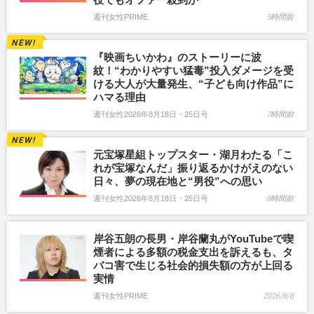
週刊女性PRIME
5時間前
『映画ちいかわ』のストーリーに波
紋！“わかりやすい猛毒”投入ダメージを受
ける大人が大量発生、“子ども向け作品”に
ハマる理由
週刊女性2026年8月18日・25日号
7時間前
元宝塚星組トップスター・湖月わたる「こ
れが宝塚なんだ」振り返るかけがえのない
日々、夢の現在地と“男役”への思い
週刊女性2026年8月18日・25日号
8時間前
岸谷五朗の長男・岸谷蘭丸がYouTubeで喫
煙者による多額の税金支出を訴えるも、タ
バコ害で生じる社会的損失額の方が上回る
実情
週刊女性PRIME
2026/8/8