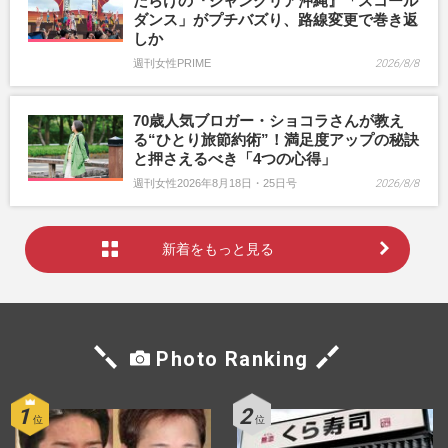
だらけの『ジャングリア沖縄』「スコール
ダンス」がプチバズり、路線変更で巻き返
しか
週刊女性PRIME
2026/8/8
70歳人気ブロガー・ショコラさんが教え
る“ひとり旅節約術”！満足度アップの秘訣
と押さえるべき「4つの心得」
週刊女性2026年8月18日・25日号
2026/8/8
新着をもっと見る
Photo Ranking