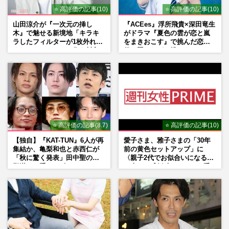
⭐ 高評価の記事(10)
⭐ 高評価の記事(10)
山田涼介が『一次元の挿し
『ACEes』浮所飛貴×深田竜生
木』で魅せる新境地「キラキ
がドラマ『夏色の雲が恋と嵐
ラしたフィルターが1枚外れて
をまきおこす』で挑んだ恋人
くれたら」アイドル像を封印
役、照れながら挑んだキュン
した覚悟
シーン秘話
⭐ 高評価の記事(8.7)
⭐ 高評価の記事(10)
【独自】『KAT-TUN』6人が再
愛子さま、雅子さまの「30年
集結か、亀梨和也と赤西仁が
前の黄色セットアップ」に
「秋に驚く発表」田中聖の刑
〈親子2代でお似合いになる〉
期満了と重なる“匂わせ”では
の声、ご成婚時のドレスも手
ない理由
がけた森英恵さんとの絆