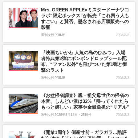
Mrs. GREEN APPLE×ミスタードーナツコ
ラボ“限定ボックス”が転売「これ買う人も
すごい」と賛否、懸念される店頭販売への
影響
週刊女性PRIME
2026/8/8
『映画ちいかわ 人魚の島のひみつ』入場
者特典第2弾にボンボンドロップシール配
布、“ファン以外”も飛びついた第1弾と衝
撃のラスト
週刊女性PRIME
2026/8/8
《お盆帰省調査》親・祖父母世代の帰省の
本音、しんどい派は32%「帰ってくれたら
もっと嬉しい」家事や金銭負担の“リアル”
週刊女性2026年8月18日・25日号
2026/8/8
《開業1周年》倒産寸前・ガラガラ…酷評