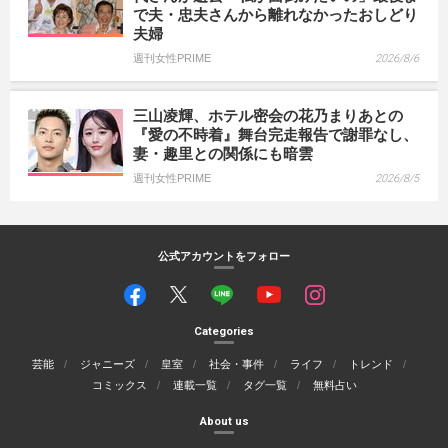
で夫・忠夫さんから離れなかったおしどり
夫婦
週刊女性PRIME
2026/8/6
三山凌輝、ホテル密会の花乃まりあとの
『愛の不時着』舞台完走報告で謝罪なし、
妻・趣里との関係にも暗雲
週刊女性PRIME
2026/8/5
公式アカウントをフォロー
Categories
芸能
ジャニーズ
皇室
社会・事件
ライフ
トレンド
コミックス
連載一覧
タグ一覧
無料占い
About us