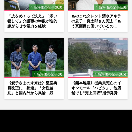
⭐ 高評価の記事(9.3)
⭐ 高評価の記事(10)
「皮をめくって洗え」「添い
ものまねタレント清水アキラ
寝して」介護職の半数が性的
の息子・良太郎さん死去「も
嫌がらせや暴力を経験
う真面目に働いているの
で」、2度の逮捕も諦めなかっ
た芸能界“波乱に満ちた37年”
⭐ 高評価の記事(9)
⭐ 高評価の記事(8.5)
《愛子さまの未来は》皇室典
《熊本地震》従業員死亡のイ
範改正に「拙速」「女性差
オンモール『ハビタ』、他店
別」と国内外から異論…残さ
舗でも“売上回収”指示発覚で
れた「再改正」の道
「命より金」通用しなくなっ
た言い訳