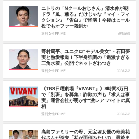
ニトリの「Nクールおじさん」清水伸が朝
ドラ『風、薫る』だけじゃな『マイ・フィ
クション』『告白』で怪演！今後はヒール
役でもオファー殺到か
週刊女性PRIME
6時間前
野村周平、ユニクロ“モデル美女”・石田夢
実と熱愛報道！下半身強調の「過激すぎる
三角水着」公開でネットざわつき
週刊女性PRIME
2026/8/6
《TBS日曜劇場『VIVANT』》8時間3万円
で「別班」を募集！詐欺の声も「求人は事
実」運営会社が明かす“激レア”バイトの真
相
週刊女性PRIME
2026/8/6
高島ファミリーの母、元宝塚女優の寿美花
代さんが逝去「私が面倒みたいの」最後ま