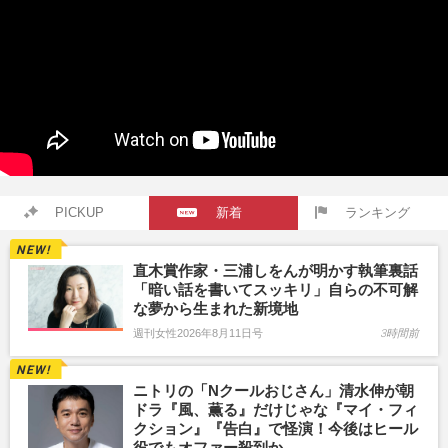
PICKUP
新着
ランキング
直木賞作家・三浦しをんが明かす執筆裏話
「暗い話を書いてスッキリ」自らの不可解
な夢から生まれた新境地
週刊女性2026年8月11日号
3時間前
ニトリの「Nクールおじさん」清水伸が朝
ドラ『風、薫る』だけじゃな『マイ・フィ
クション』『告白』で怪演！今後はヒール
役でもオファー殺到か