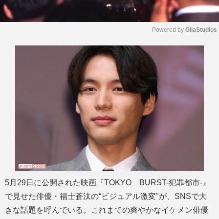
Powered by 
GliaStudios
M
u
t
e
5月29日に公開された映画『TOKYO BURST-犯罪都市-』
で見せた俳優・福士蒼汰の“ビジュアル激変"が、SNSで大
きな話題を呼んでいる。これまでの爽やかなイケメン俳優