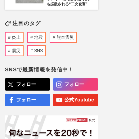
も拡散される“二次被害”
注目のタグ
炎上
地震
熊本震災
震災
SNS
SNSで最新情報を発信中！
フォロー
フォロー
フォロー
公式Youtube