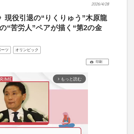
2026/4/28
》現役引退の“りくりゅう”木原龍
の“苦労人”ペアが描く“第2の金
ポーツ
オリンピック
印刷
もっと読む
arrow_forward_ios