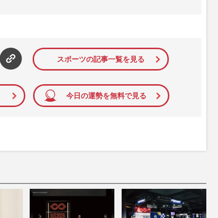
た女性週刊誌。芸能ゴシップや事件、皇室の話題、感動ドキュメン
発信している。2017年12月12日号で「眞子さま嫁ぎ先の“義
」報道をスクープ。この一報から約2か月後、宮内庁は結婚延期を
雑誌ジャーナリズム賞」大賞を受賞した。毎週火曜日発売。
スポーツの記事一覧を見る
今日の運勢を無料で見る