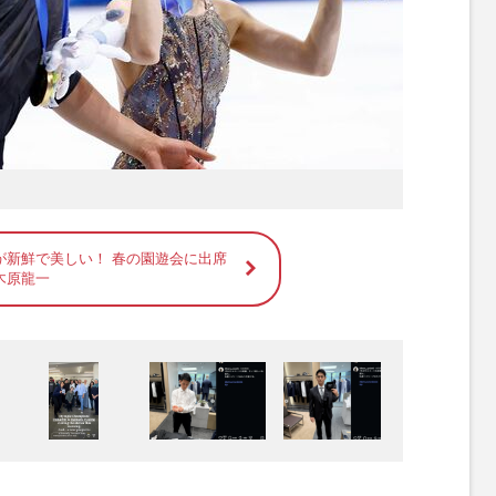
が新鮮で美しい！ 春の園遊会に出席
木原龍一