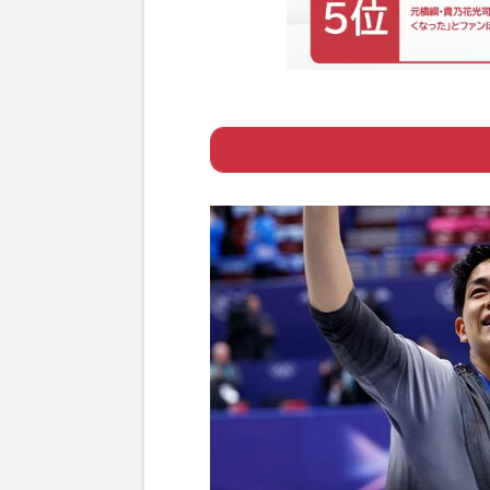
Page 1
ー 璃来が自分で
Page 2
ー 僕はスケート
Page 3
ー りくりゅうが