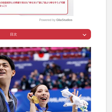
Powered by 
GliaStudios
目次
M
u
気がつくまで待つことに
t
e
しかやってきてない
築いた“ストロングポイント”