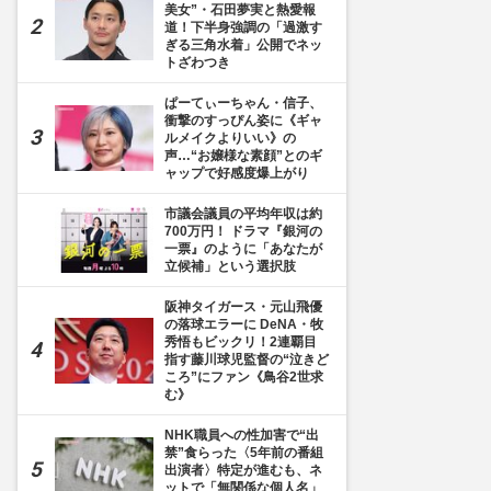
美女”・石田夢実と熱愛報
道！下半身強調の「過激す
ぎる三角水着」公開でネッ
トざわつき
ぱーてぃーちゃん・信子、
衝撃のすっぴん姿に《ギャ
ルメイクよりいい》の
声…“お嬢様な素顔”とのギ
ャップで好感度爆上がり
市議会議員の平均年収は約
700万円！ ドラマ『銀河の
一票』のように「あなたが
立候補」という選択肢
阪神タイガース・元山飛優
の落球エラーに DeNA・牧
秀悟もビックリ！2連覇目
指す藤川球児監督の“泣きど
ころ”にファン《鳥谷2世求
む》
NHK職員への性加害で“出
禁”食らった〈5年前の番組
出演者〉特定が進むも、ネ
ットで「無関係な個人名」