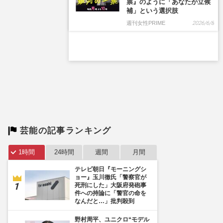
芸能の記事ランキング
1時間
24時間
週間
月間
テレビ朝日『モーニングシ
ョー』玉川徹氏「警察官が
死刑にした」大阪府発砲事
件への持論に「警官の命を
なんだと…」批判殺到
野村周平、ユニクロ“モデル