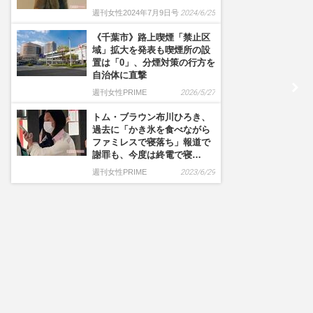
週刊女性2024年7月9日号
2024/6/25
《千葉市》路上喫煙「禁止区
域」拡大を発表も喫煙所の設
置は「0」、分煙対策の行方を
自治体に直撃
週刊女性PRIME
2026/5/27
トム・ブラウン布川ひろき、
過去に「かき氷を食べながら
ファミレスで寝落ち」報道で
謝罪も、今度は終電で寝…
週刊女性PRIME
2023/6/29