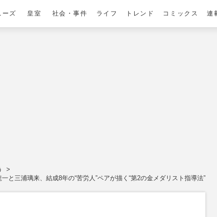
ニーズ
皇室
社会・事件
ライフ
トレンド
コミックス
連
う
一と三浦璃来、結成8年の“苦労人”ペアが描く“第2の金メダリスト指導法”