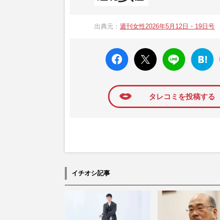
1957年3月6日に日本で最初に創刊され
ト、美容・健康・グルメ・占いに関する情報を
出典元：
週刊女性2026年5月12日・19日号
母”が抱える400万円超の“借金トラブル”
発表。同記事は2018年の「編集者が選ぶ
faceboo
X ポス
LINE
はてな
k いい
ト
ブック
ね
マーク
に追加
タレコミを投稿する
イチオシ記事