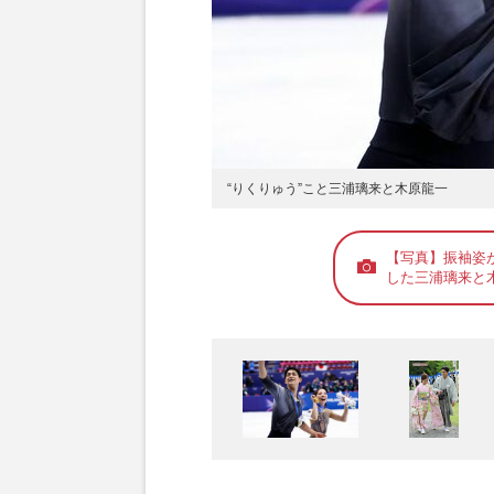
“りくりゅう”こと三浦璃来と木原龍一
【写真】振袖姿
した三浦璃来と