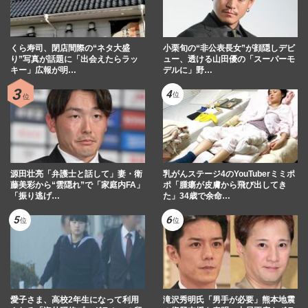
くら寿司、閉店間際の“ネタ大盛
小栗旬の“非公表長女”が顔隠しデビ
り”写真が話題に「出会えたらラッ
ュー、透ける山田優の「スーパーモ
キー」広報が明…
デルに」野…
源田壮亮「弁護士と話して」妻・衛
乳がんステージ4のYouTuberミミポ
藤美彩から“雲隠れ”で「家庭内FA」
ポ「腫瘍が皮膚から飛び出してき
「振り逃げ…
た」34歳で余命…
愛子さま、高校2年生になって利用
滝沢秀明氏「男手が必要」熊本地震