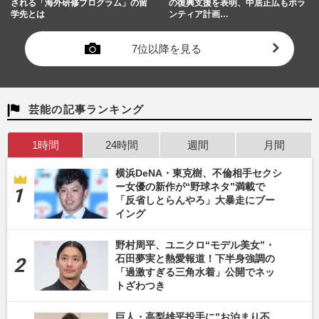
される「海外研修プログラム」の留
の復興支援を表明、中居正広もボラ
学先とは
ンティア計画…
7位以降を見る
芸能の記事ランキング
1時間
24時間
週間
月間
横浜DeNA・東克樹、不倫相手セクシ
ー女優の新作が“野球ネタ”満載で
「反省しとらんやろ」大暴走にブー
イング
野村周平、ユニクロ“モデル美女”・
石田夢実と熱愛報道！下半身強調の
「過激すぎる三角水着」公開でネッ
トざわつき
巨人・高梨雄平投手に”お泊まり不