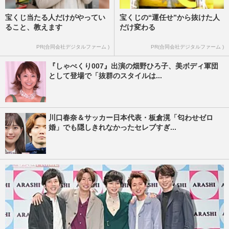
宝くじ当たる人だけがやってい
宝くじの“運任せ”から抜けた人
ること、教えます
だけ変わる
PR(合同会社デジタルファーム )
PR(合同会社デジタルファーム )
『しゃべくり007』出演の畑野ひろ子、美ボディ軍団
として登場で「抜群のスタイルは...
川口春奈＆サッカー日本代表・板倉滉「匂わせゼロ
婚」でも隠しきれなかったセレブすぎ...