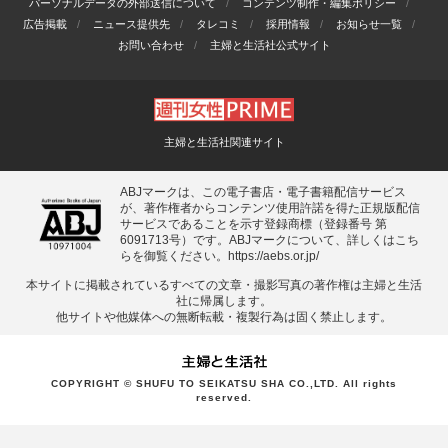
パーソナルデータの外部送信について
コンテンツ制作・編集ポリシー
広告掲載
ニュース提供先
タレコミ
採用情報
お知らせ一覧
お問い合わせ
主婦と生活社公式サイト
主婦と生活社関連サイト
ABJマークは、この電子書店・電子書籍配信サービス
が、著作権者からコンテンツ使用許諾を得た正規版配信
サービスであることを示す登録商標（登録番号 第
6091713号）です。ABJマークについて、詳しくはこち
らを御覧ください。
https://aebs.or.jp/
本サイトに掲載されているすべての⽂章・撮影写真の著作権は主婦と⽣活
社に帰属します。
他サイトや他媒体への無断転載・複製⾏為は固く禁⽌します。
COPYRIGHT © SHUFU TO SEIKATSU SHA CO.,LTD. All rights
reserved.