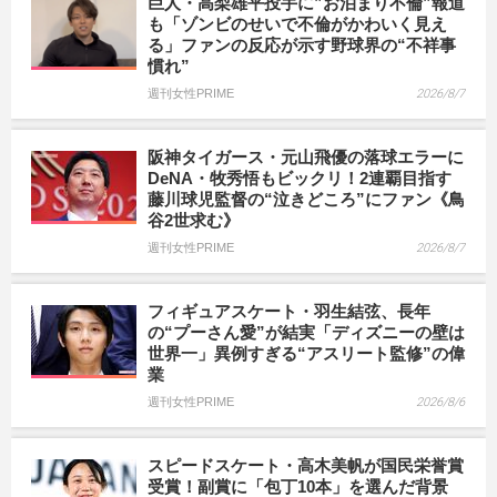
巨人・高梨雄平投手に”お泊まり不倫”報道
も「ゾンビのせいで不倫がかわいく見え
る」ファンの反応が示す野球界の“不祥事
慣れ”
週刊女性PRIME
2026/8/7
阪神タイガース・元山飛優の落球エラーに
DeNA・牧秀悟もビックリ！2連覇目指す
藤川球児監督の“泣きどころ”にファン《鳥
谷2世求む》
週刊女性PRIME
2026/8/7
フィギュアスケート・羽生結弦、長年
の“プーさん愛”が結実「ディズニーの壁は
世界一」異例すぎる“アスリート監修”の偉
業
週刊女性PRIME
2026/8/6
スピードスケート・高木美帆が国民栄誉賞
受賞！副賞に「包丁10本」を選んだ背景