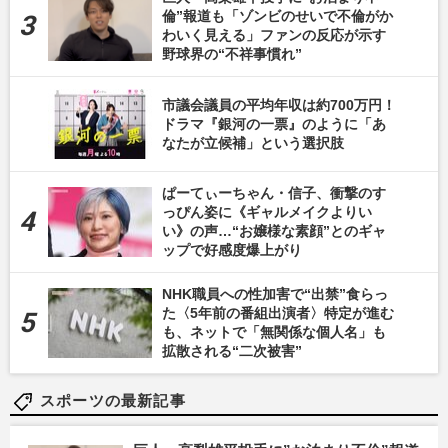
倫”報道も「ゾンビのせいで不倫がか
わいく見える」ファンの反応が示す
野球界の“不祥事慣れ”
市議会議員の平均年収は約700万円！
ドラマ『銀河の一票』のように「あ
なたが立候補」という選択肢
ぱーてぃーちゃん・信子、衝撃のす
っぴん姿に《ギャルメイクよりい
い》の声…“お嬢様な素顔”とのギャ
ップで好感度爆上がり
NHK職員への性加害で“出禁”食らっ
た〈5年前の番組出演者〉特定が進む
も、ネットで「無関係な個人名」も
拡散される“二次被害”
スポーツの最新記事