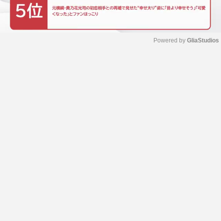
Powered by 
GliaStudios
M
u
t
e