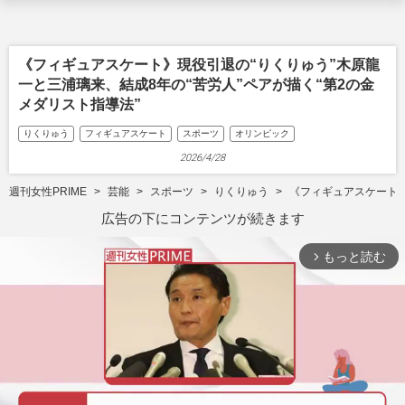
《フィギュアスケート》現役引退の“りくりゅう”木原龍
一と三浦璃来、結成8年の“苦労人”ペアが描く“第2の金
メダリスト指導法”
りくりゅう
フィギュアスケート
スポーツ
オリンピック
2026/4/28
週刊女性PRIME
芸能
スポーツ
りくりゅう
《フィギュアスケート》
広告の下にコンテンツが続きます
もっと読む
arrow_forward_ios