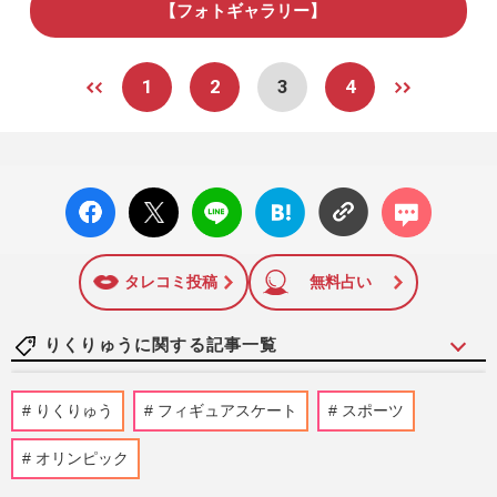
【フォトギャラリー】
1
2
3
4
facebo
X ポス
LINE
はてな
コメン
ok い
ト
ブック
ト
いね
マーク
に追加
タレコミ投稿
無料占い
りくりゅうに関する記事一覧
今週発売『週刊女性』8/18,25合併号の表
りくりゅう
フィギュアスケート
スポーツ
紙と中身はコチラ！
週刊女性本誌からのお知らせ
2026/8/4
オリンピック