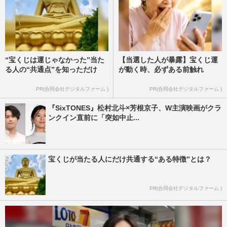
“宝くじは運じゃなかった”当た
【当選した人が暴露】宝くじ運
る人の“共通点”を知っただけ
が動く時、必ずある前触れ
PR(合同会社デジタルファーム )
PR(合同会社デジタルファーム )
『SixTONES』松村北斗×芳根京子、W主演映画がクラ
ンクイン直前に「突如中止...
宝くじが当たる人にだけ共通する“ある特徴”とは？
PR(合同会社デジタルファーム )