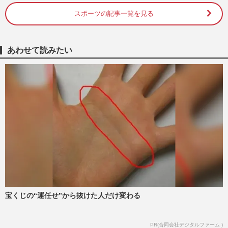
フィギュアスケート・りくりゅうペア、
スポーツの記事一覧を見る
YouTube開設1日で登録者10万人突破、編
集も自ら担当する“本気路線”…
週刊女性PRIME
2026/7/30
あわせて読みたい
りくりゅうペア、マクドナルド×細田守作
品×伝説楽曲の豪華CMに登場「エモすぎ
て大泣き」絶賛された『時を…
週刊女性PRIME
2026/6/29
りくりゅう三浦璃来・木原龍一、ドジャー
ス始球式で注目された68万円カルティエ
の“ペアウォッチ”とブルガ…
週刊女性PRIME
2026/6/27
今週発売『週刊女性』6/30号の表紙と中身
宝くじの“運任せ”から抜けた人だけ変わる
はコチラ！
週刊女性本誌からのお知らせ
2026/6/16
PR(合同会社デジタルファーム )