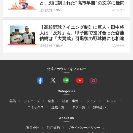
と、刃に刻まれた“高市早苗”の文字に疑問
週刊女性PRIME
2026/8/6
【高校野球７イニング制】に巨人・田中将
大は「反対」も、甲子園で投げ合った斎藤
佑樹は「大賛成」引退後の野球観にも相違
週刊女性PRIME
2026/8/6
公式アカウントをフォロー
Categories
芸能
ジャニーズ
皇室
社会・事件
ライフ
トレンド
コミックス
連載一覧
タグ一覧
無料占い
About us
運営会社
利用規約
プライバシーポリシー