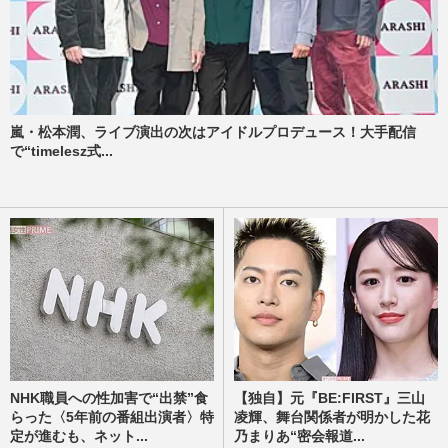
嵐・松本潤、ライブ演出の次はアイドルプロデュース！大手配信
で“timelesz式...
NHK職員への性加害で“出禁”食
【独自】元『BE:FIRST』三山
らった〈5年前の番組出演者〉特
凌輝、舞台関係者が明かした花
定が進むも、ネット...
乃まりあ“密会報道...