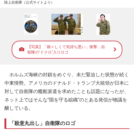
陸上自衛隊（公式サイトより）
【写真】「禍々しくて気持ち悪い」衝撃…自
衛隊の“ドクロ”入りロゴ
ホルムズ海峡の封鎖をめぐり、未だ緊迫した状態が続く
中東情勢。アメリカのドナルド・トランプ大統領が日本に
対して自衛隊の艦船派遣を求めたことも話題になったが、
ネット上ではそんな“国を守る組織”のとある発信が物議を
醸している。
「殺意丸出し」自衛隊のロゴ