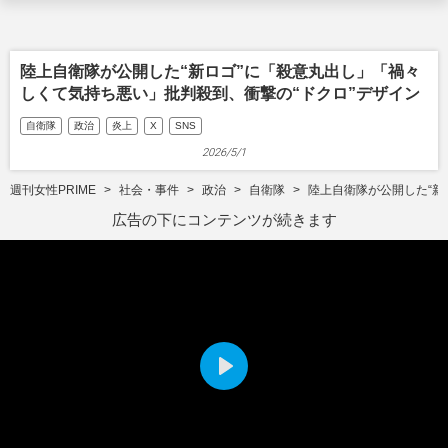
陸上自衛隊が公開した“新ロゴ”に「殺意丸出し」「禍々
しくて気持ち悪い」批判殺到、衝撃の“ドクロ”デザイン
自衛隊
政治
炎上
X
SNS
2026/5/1
週刊女性PRIME
社会・事件
政治
自衛隊
陸上自衛隊が公開した“新
広告の下にコンテンツが続きます
P
l
a
y