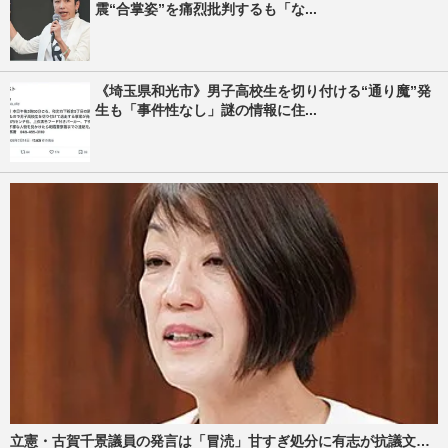
震“合掌姿”を痛烈批判するも「な...
《埼玉県和光市》男子高校生を切り付ける“通り魔”発
生も「事件性なし」謎の情報に住...
立憲・古賀千景議員の発言は「冒涜」甘すぎ処分に有志が抗議文…