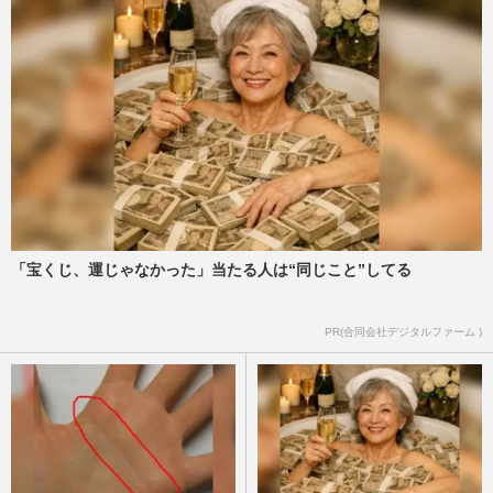
立憲・古賀千景議員の発言は「冒涜」甘す
ぎ処分に有志が抗議文…金メダリスト
の“自慢の父は自衛官”投稿も…
週刊女性PRIME
2026/6/20
立憲・古賀千景議員、自衛隊めぐる“不適
切発言”で処分発表も「身内に甘すぎる」
衝撃の内容に国民憤慨
週刊女性PRIME
2026/6/18
「宝くじ、運じゃなかった」当たる人は“同じこと”してる
立憲・古賀千景議員の“自衛隊”を巡る発言
PR(合同会社デジタルファーム )
で小泉防衛相らが反論、Xで謝罪も「絶対
に許せない」飛び火した…
週刊女性PRIME
2026/6/16