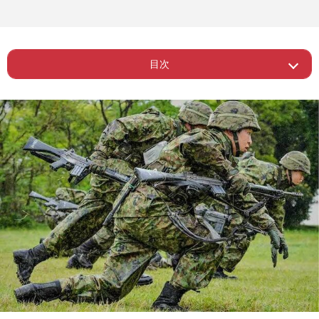
目次
Page 1
ー 「殺意丸出し」自衛隊のロゴ