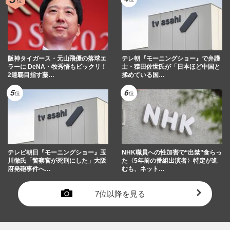
阪神タイガース・元山飛優の落球エ
テレ朝『モーニングショー』で弁護
ラーに DeNA・牧秀悟もビックリ！
士・猿田佐世氏が「日本ほど中国と
2連覇目指す藤…
揉めている国…
テレビ朝日『モーニングショー』玉
NHK職員への性加害で“出禁”食らっ
川徹氏「警察官が死刑にした」大阪
た〈5年前の番組出演者〉特定が進
府発砲事件へ…
むも、ネット…
7位以降を見る