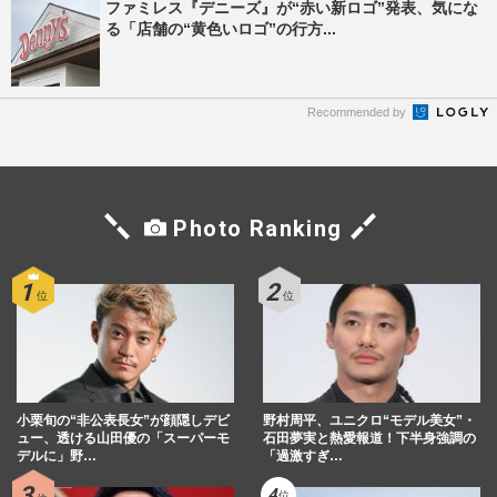
ファミレス『デニーズ』が“赤い新ロゴ”発表、気にな
る「店舗の“黄色いロゴ”の行方...
Recommended by
Photo Ranking
小栗旬の“非公表長女”が顔隠しデビ
野村周平、ユニクロ“モデル美女”・
ュー、透ける山田優の「スーパーモ
石田夢実と熱愛報道！下半身強調の
デルに」野…
「過激すぎ…