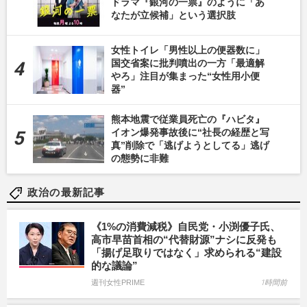
ドラマ『銀河の一票』のように「あ
なたが立候補」という選択肢
女性トイレ「男性以上の便器数に」
国交省案に批判噴出の一方「最適解
やろ」注目が集まった“女性用小便
器”
熊本地震で従業員死亡の『ハビタ』
イオン爆発事故後に“社長の経歴と写
真”削除で「逃げようとしてる」逃げ
の態勢に非難
政治の最新記事
《1%の消費減税》自民党・小渕優子氏、
高市早苗首相の“代替財源”ナシに反発も
「揚げ足取りではなく」求められる“建設
的な議論”
週刊女性PRIME
1時間前