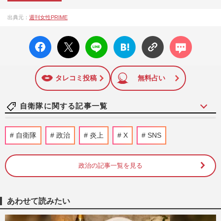
『週刊女性PRIME（シュージョプライム）』は、2015年（平
出典元：
週刊女性PRIME
成27年）1月に開設された主婦と生活社が運営する日本のニュ
ースサイトです。『週刊女性PRIME』編集者が担当する連載
facebo
X ポス
LINE
はてな
コメン
陣の執筆記事を配信するほか、女性週刊誌『週刊女性』の誌
ok い
ト
ブック
ト
面に掲載された記事から、インターネット利用者層にとって
いね
マーク
特に関心の高い題材の記事を、WEB向けにリライトして配信
に追加
しています！
タレコミ投稿
無料占い
自衛隊に関する記事一覧
《政治家失言ランキング》支持率急落の高
自衛隊
政治
炎上
X
SNS
市早苗首相は3位、2位は“泣きマネ”の議
員、圧倒的1位は「品性を…
週刊女性2026年8月11日号
2026/8/5
政治の記事一覧を見る
《熊本地震》自衛隊公式Xに映った「ビッ
クアイデア」のクーラー300箱…ビックカ
あわせて読みたい
メラが明かした「被災地に自…
週刊女性PRIME
2026/7/31