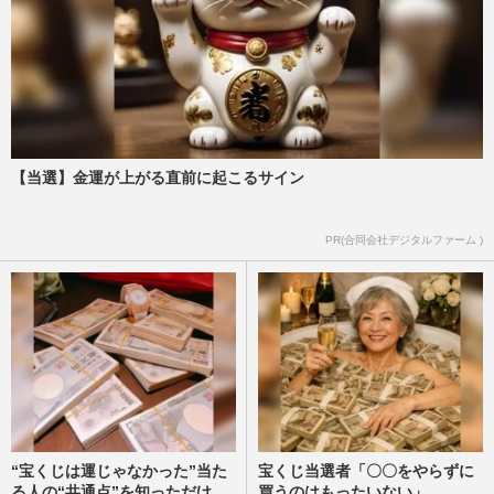
【当選】金運が上がる直前に起こるサイン
PR(合同会社デジタルファーム )
“宝くじは運じゃなかった”当た
宝くじ当選者「〇〇をやらずに
る人の“共通点”を知っただけ
買うのはもったいない」