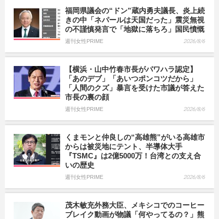
福岡県議会の“ドン”蔵内勇夫議長、炎上続
きの中「ネパールは天国だった」震災無視
の不謹慎発言で「地獄に落ちろ」国民憤慨
週刊女性PRIME
2026/8/6
【横浜・山中竹春市長がパワハラ認定】
「あのデブ」「あいつポンコツだから」
「人間のクズ」暴言を受けた市議が答えた
市長の裏の顔
週刊女性PRIME
2026/8/6
くまモンと仲良しの“高雄熊”がいる高雄市
からは被災地にテント、半導体大手
『TSMC』は2億5000万！台湾との支え合
いの歴史
週刊女性PRIME
2026/8/6
茂木敏充外務大臣、メキシコでのコーヒー
ブレイク動画が物議「何やってるの？」熊