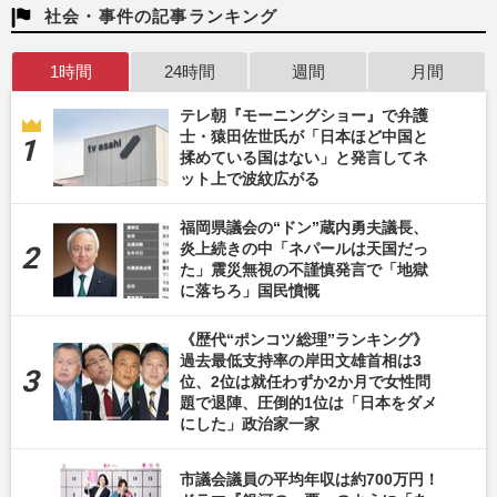
社会・事件の記事ランキング
1時間
24時間
週間
月間
テレ朝『モーニングショー』で弁護
士・猿田佐世氏が「日本ほど中国と
揉めている国はない」と発言してネ
ット上で波紋広がる
福岡県議会の“ドン”蔵内勇夫議長、
炎上続きの中「ネパールは天国だっ
た」震災無視の不謹慎発言で「地獄
に落ちろ」国民憤慨
《歴代“ポンコツ総理”ランキング》
過去最低支持率の岸田文雄首相は3
位、2位は就任わずか2か月で女性問
題で退陣、圧倒的1位は「日本をダメ
にした」政治家一家
市議会議員の平均年収は約700万円！