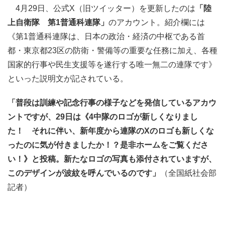
4月29日、公式X（旧ツイッター）を更新したのは
「陸
上自衛隊 第1普通科連隊」
のアカウント。紹介欄には
《第1普通科連隊は、日本の政治・経済の中枢である首
都・東京都23区の防衛・警備等の重要な任務に加え、各種
国家的行事や民生支援等を遂行する唯一無二の連隊です》
といった説明文が記されている。
「普段は訓練や記念行事の様子などを発信しているアカウ
ントですが、29日は《4中隊のロゴが新しくなりまし
た！ それに伴い、新年度から連隊のXのロゴも新しくな
ったのに気が付きましたか！？是非ホームをご覧くださ
い！》と投稿。新たなロゴの写真も添付されていますが、
このデザインが波紋を呼んでいるのです」
（全国紙社会部
記者）