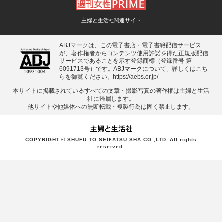
主婦と生活社関連サイト
ABJマークは、この電子書店・電子書籍配信サービス
が、著作権者からコンテンツ使用許諾を得た正規版配信
サービスであることを示す登録商標（登録番号 第
6091713号）です。ABJマークについて、詳しくはこち
らを御覧ください。
https://aebs.or.jp/
本サイトに掲載されているすべての⽂章・撮影写真の著作権は主婦と⽣活
社に帰属します。
他サイトや他媒体への無断転載・複製⾏為は固く禁⽌します。
COPYRIGHT © SHUFU TO SEIKATSU SHA CO.,LTD. All rights
reserved.