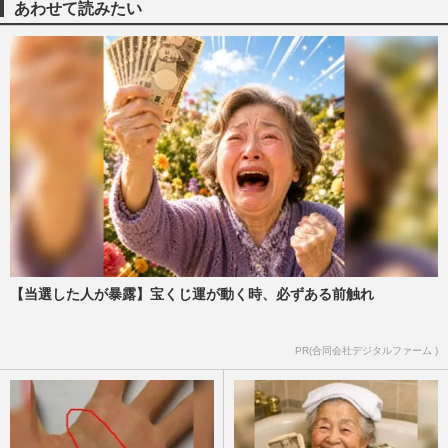
『週刊女性』編集部
2026/8/10
あわせて読みたい
大谷翔平が異例の“ホームランボール回
収”、妻・真美子さんと球場デビューの息
子の記念か、家族愛と子煩悩…
週刊女性PRIME
2026/8/9
「第108回全国高校野球選手権大会」甲子
園初の女性審判委員のよる2度の“誤審”騒
動に《性別は関係ない》問…
週刊女性PRIME
2026/8/9
【当選した人が暴露】宝くじ運が動く時、必ずある前触れ
巨人・高梨雄平投手に”お泊まり不倫”報道
も「ゾンビのせいで不倫がかわいく見え
る」ファンの反応が示す野…
PR(合同会社デジタルファーム )
週刊女性PRIME
2026/8/7