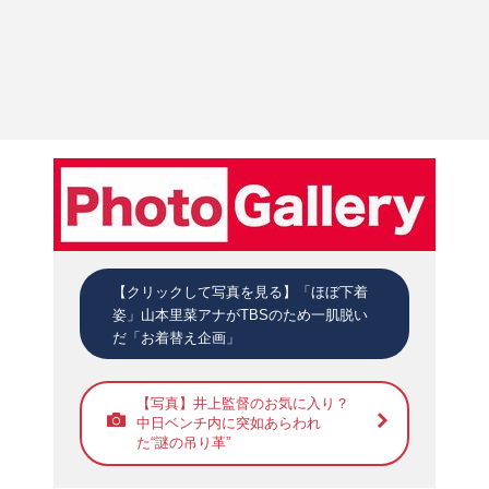
【クリックして写真を見る】「ほぼ下着
姿」山本里菜アナがTBSのため一肌脱い
だ「お着替え企画」
【写真】井上監督のお気に入り？
中日ベンチ内に突如あらわれ
た“謎の吊り革”