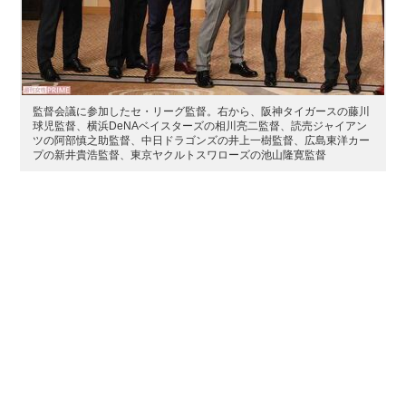
監督会議に参加したセ・リーグ監督。右から、阪神タイガースの藤川
球児監督、横浜DeNAベイスターズの相川亮二監督、読売ジャイアン
ツの阿部慎之助監督、中日ドラゴンズの井上一樹監督、広島東洋カー
プの新井貴浩監督、東京ヤクルトスワローズの池山隆寛監督