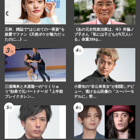
王林、雑誌で“はじめての一夜姿”を
《あの元女性政治家は、今》井脇ノ
披露でファン《天然ボケが魅力だっ
ブ子さん「私には子どもが5万人い
たのに…》…
る」体重38kg…
三浦璃来と木原龍一の“りくりゅ
小栗旬の“非公表長女”が顔隠しデビ
う”効果で元パートナーガ『上半期
ュー、透ける山田優の「スーパーモ
ブレイクタレン…
デルに」野…