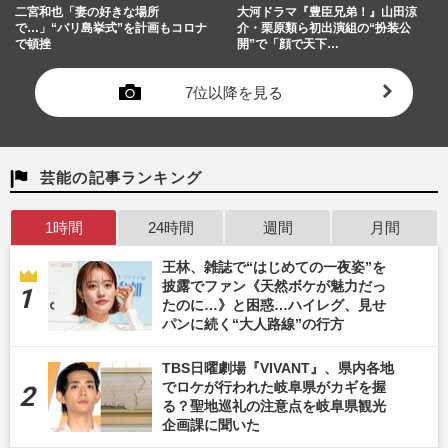
二宮和也「妻の好きな場所
大河ドラマ『豊臣兄弟！』山田涼
で…」“バリ島挙式”を計画もコロナ
介・栗原類ら初出演組の“扮装公
で頓挫
開”で「顔で天下…
7位以降を見る
芸能の記事ランキング
1時間
24時間
週間
月間
王林、雑誌で“はじめての一夜姿”を
披露でファン《天然ボケが魅力だっ
たのに…》と困惑…ハイレグ、見せ
パンに続く“大人路線”の行方
TBS日曜劇場『VIVANT』、県内各地
でロケが行われた岐阜県がカギを握
る？聖地巡礼の注意点を岐阜県観光
企画課に聞いた