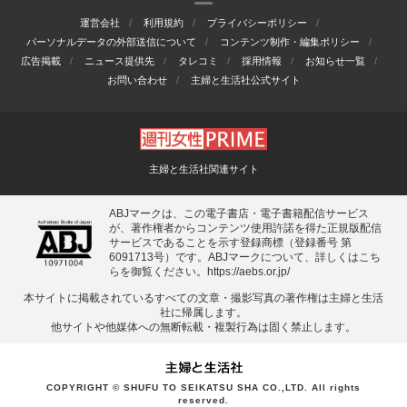
運営会社
利用規約
プライバシーポリシー
パーソナルデータの外部送信について
コンテンツ制作・編集ポリシー
広告掲載
ニュース提供先
タレコミ
採用情報
お知らせ一覧
お問い合わせ
主婦と生活社公式サイト
主婦と生活社関連サイト
ABJマークは、この電子書店・電子書籍配信サービス
が、著作権者からコンテンツ使用許諾を得た正規版配信
サービスであることを示す登録商標（登録番号 第
6091713号）です。ABJマークについて、詳しくはこち
らを御覧ください。
https://aebs.or.jp/
本サイトに掲載されているすべての⽂章・撮影写真の著作権は主婦と⽣活
社に帰属します。
他サイトや他媒体への無断転載・複製⾏為は固く禁⽌します。
COPYRIGHT © SHUFU TO SEIKATSU SHA CO.,LTD. All rights
reserved.