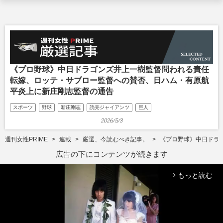
《プロ野球》中日ドラゴンズ井上一樹監督問われる責任
転嫁、ロッテ・サブロー監督への賛否、日ハム・有原航
平炎上に新庄剛志監督の通告
スポーツ
野球
新庄剛志
読売ジャイアンツ
巨人
2026/5/3
週刊女性PRIME
連載
厳選、今読むべき記事。
《プロ野球》中日ドラ
広告の下にコンテンツが続きます
もっと読む
arrow_forward_ios