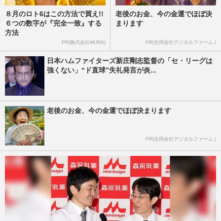
８月のロト6はこの方法で買え!!
老後のお金、今の金運でほぼ決
６つの数字が『完全一致』する
まります
方法
PR(株式会社MURA)
PR(合同会社デジタルファーム )
日本ハムファイターズ新庄剛志監督の「セ・リーグは
強くない」“ド直球”失礼発言が炎...
老後のお金、今の金運でほぼ決まります
PR(合同会社デジタルファーム )