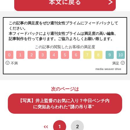
この記事の満足度をぜひ週刊女性プライムにフィードバックして
ください。
本フィードバックにより週刊女性プライムは満足度の高い編集、
記事制作を行って参ります。ご協力よろしくお願い致します。
この記事の閲覧したお客様の満足度
0
1
2
3
4
5
6
7
8
9
10
🙁
🙂
不満
満足
media weaver drive
次のページは
【写真】井上監督のお気に入り？中日ベンチ内
に突如あらわれた“謎の吊り革”
1
2