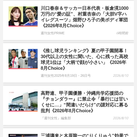
川口春奈＆サッカー日本代表・板倉滉1000
万円の“愛の証”、村重杏奈の「大胆V字ハ
イレグスーツ」畑野ひろ子の美ボディ軍団
《2026年8月Choice》
週刊女性PRIME
6時間前
《推し球児ランキング》夏の甲子園開幕！
30代以上の女性に聞いた、心に残った高校
球児1位は「大柄で顔が小さい」《2026年
8月Choice》
週刊女性2025年8月19日・26日号
2026/8/10
高野連、甲子園優勝・沖縄尚学応援団の
『チョンダラー』に禁止令「暴行には甘い
くせに…」“間違いだらけ”の謎対応に募る
批判《2026年8月Choice》
『週刊女性』編集部
2026/8/10
三浦璃来と木原龍一の“りくりゅう”効果で