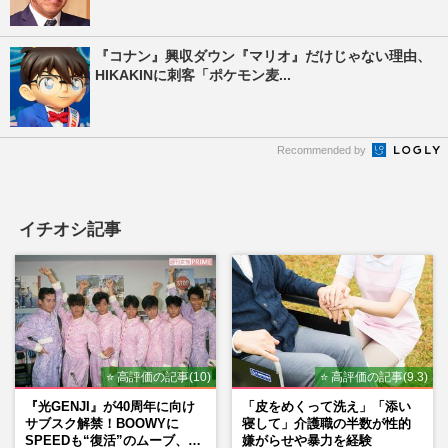
『コナン』興収ダウン『マリオ』だけじゃない理由、
HIKAKINに刺客「ポケモン麦...
Recommended by
イチオシ記事
⭐ 高評価の記事(10)
⭐ 高評価の記事(9.3)
『光GENJI』が40周年に向け
「皮をめくって洗え」「添い
サブスク解禁！BOOWYに
寝して」介護職の半数が性的
SPEEDも“復活”のムーブ、本
嫌がらせや暴力を経験