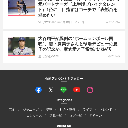
元パートナーガ『上半期ブレイクタレン
ト』1位に…目指すはコーチで「表彰台を
埋めたい」
週刊女性2026年8月18日・25日号
2026/8/10
大谷翔平が異例の“ホームランボール回
収”、妻・真美子さんと球場デビューの息
子の記念か、家族愛と子煩悩パパ秘話
週刊女性PRIME
2026/8/9
公式アカウントをフォロー
Categories
芸能
ジャニーズ
皇室
社会・事件
ライフ
トレンド
コミックス
連載一覧
タグ一覧
無料占い
About us