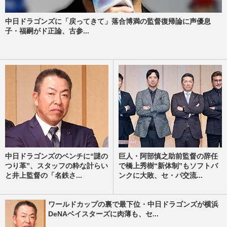
中日ドラゴンズに「戻ってきて」落合博満の監督復帰論に声優息
子・福嗣がド正論、古参...
中日ドラゴンズのベンチに“謎の
巨人・阿部慎之助前監督の辞任
つり革”、スタッフの粋な計らい
で橋上秀樹“新体制”もソフトバ
と井上監督の「名鉄さ...
ンクに大敗、セ・パ交流...
ワールドカップの裏で最下位・中日ドラゴンズが横浜
DeNAベイスターズに肉薄も、セ...