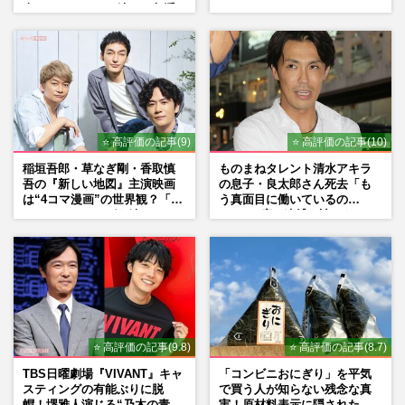
人たちのコメント続々で急浮
上する“再結成”の道
⭐ 高評価の記事(9)
⭐ 高評価の記事(10)
稲垣吾郎・草なぎ剛・香取慎
ものまねタレント清水アキラ
吾の『新しい地図』主演映画
の息子・良太郎さん死去「も
は“4コマ漫画”の世界観？「フ
う真面目に働いているの
ァンミーティングを続けた
で」、2度の逮捕も諦めなかっ
い」10周年にかける意気込み
た芸能界“波乱に満ちた37年”
も
⭐ 高評価の記事(9.8)
⭐ 高評価の記事(8.7)
TBS日曜劇場『VIVANT』キャ
「コンビニおにぎり」を平気
スティングの有能ぶりに脱
で買う人が知らない残念な真