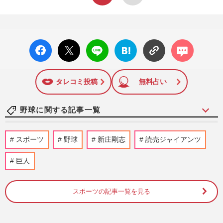
facebo
X ポス
LINE
はてな
コメン
ok い
ト
ブック
ト
いね
マーク
に追加
タレコミ投稿
無料占い
野球に関する記事一覧
《推し球児ランキング》夏の甲子園開幕！
スポーツ
野球
新庄剛志
読売ジャイアンツ
30代以上の女性に聞いた、心に残った高校
球児1位は「大柄で顔が小…
巨人
週刊女性2025年8月19日・26日号
2026/8/10
スポーツの記事一覧を見る
高野連、甲子園優勝・沖縄尚学応援団の
『チョンダラー』に禁止令「暴行には甘い
くせに…」“間違いだらけ”…