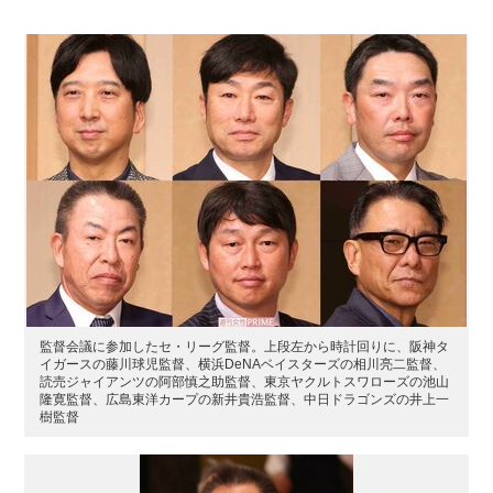
監督会議に参加したセ・リーグ監督。上段左から時計回りに、阪神タ
イガースの藤川球児監督、横浜DeNAベイスターズの相川亮二監督、
読売ジャイアンツの阿部慎之助監督、東京ヤクルトスワローズの池山
隆寛監督、広島東洋カープの新井貴浩監督、中日ドラゴンズの井上一
樹監督