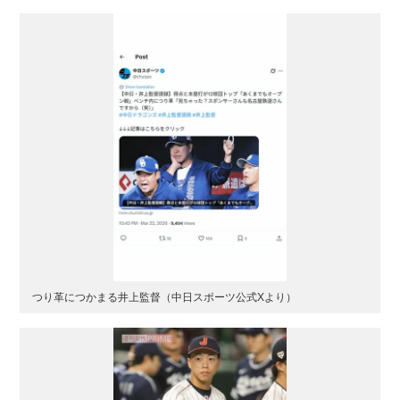
つり革につかまる井上監督（中日スポーツ公式Xより）