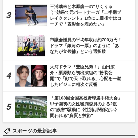
三浦璃来と木原龍一の“りくりゅ
う”効果で元パートナーガ『上半期ブ
レイクタレント』1位に…目指すはコ
ーチで「表彰台を埋めたい」
市議会議員の平均年収は約700万円！
ドラマ『銀河の一票』のように「あ
なたが立候補」という選択肢
大河ドラマ『豊臣兄弟！』山田涼
介・栗原類ら初出演組の“扮装公
開”で「顔で天下取れる」心配を一蹴
したビジュに相次ぐ反響
「第108回全国高校野球選手権大会」
甲子園初の女性審判委員のよる2度
の“誤審”騒動に《性別は関係ない》
問われる“資質と技術”
スポーツの最新記事