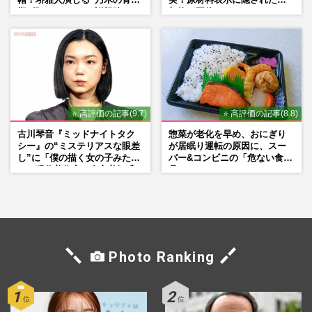
帽！堺雅人演じる“乃木の青年
実！原材料表示に隠された添
期”役は、そっくり説根強い
加物の正体
Mr.Children桜井和寿のバンド
マン長男・櫻井海音だった
⭐ 高評価の記事(9.7)
⭐ 高評価の記事(8.8)
古川琴音『ミッドナイトタク
惣菜が老化を早め、おにぎり
シー』の“ミステリアスな眼差
が居眠り運転の原因に、スー
し”に「僕の描く女の子みた
パー&コンビニの「危ない食
い」現代美術家・奈良美智氏
品」
もSNSで“公認”
Photo Ranking