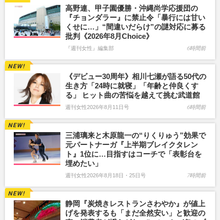
高野連、甲子園優勝・沖縄尚学応援団の
『チョンダラー』に禁止令「暴行には甘い
くせに…」“間違いだらけ”の謎対応に募る
批判《2026年8月Choice》
『週刊女性』編集部
6時間前
《デビュー30周年》相川七瀬が語る50代の
生き方「24時に就寝」「年齢と仲良くす
る」 ヒット曲の苦悩を越えて挑む武道館
週刊女性2026年8月11日号
6時間前
三浦璃来と木原龍一の“りくりゅう”効果で
元パートナーガ『上半期ブレイクタレン
ト』1位に…目指すはコーチで「表彰台を
埋めたい」
週刊女性2026年8月18日・25日号
7時間前
静岡『炭焼きレストランさわやか』が値上
げを発表するも「まだ全然安い」と歓迎の