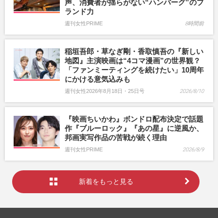
声、消費者が揺らがない“ハンバーグ”のブ
ランド力
週刊女性PRIME
8時間前
稲垣吾郎・草なぎ剛・香取慎吾の『新しい
地図』主演映画は“4コマ漫画”の世界観？
「ファンミーティングを続けたい」10周年
にかける意気込みも
週刊女性2026年8月18日・25日号
2026/8/10
『映画ちいかわ』ボンドロ配布決定で話題
作『ブルーロック』『あの星』に逆風か、
邦画実写作品の苦戦が続く理由
週刊女性PRIME
2026/8/9
新着をもっと見る