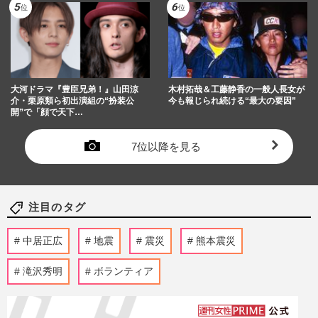
大河ドラマ『豊臣兄弟！』山田涼
木村拓哉＆工藤静香の一般人長女が
介・栗原類ら初出演組の“扮装公
今も報じられ続ける“最大の要因”
開”で「顔で天下…
7位以降を見る
注目のタグ
中居正広
地震
震災
熊本震災
滝沢秀明
ボランティア