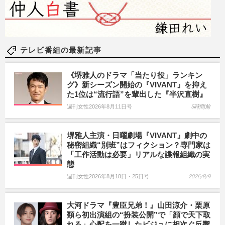
テレビ番組の最新記事
《堺雅人のドラマ「当たり役」ランキン
グ》新シーズン開始の『VIVANT』を抑え
た1位は“流行語”を輩出した『半沢直樹』
週刊女性2026年8月11日号
5時間前
堺雅人主演・日曜劇場『VIVANT』劇中の
秘密組織“別班”はフィクション？専門家は
「工作活動は必要」リアルな諜報組織の実
態
週刊女性2026年8月18日・25日号
2026/8/9
大河ドラマ『豊臣兄弟！』山田涼介・栗原
類ら初出演組の“扮装公開”で「顔で天下取
れる」心配を一蹴したビジュに相次ぐ反響