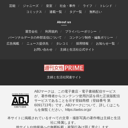
芸能
ジャニーズ
皇室
社会・事件
ライフ
トレンド
コミックス
連載一覧
タグ一覧
無料占い
About us
運営会社
利用規約
プライバシーポリシー
パーソナルデータの外部送信について
コンテンツ制作・編集ポリシー
広告掲載
ニュース提供先
タレコミ
採用情報
お知らせ一覧
お問い合わせ
主婦と生活社公式サイト
主婦と生活社関連サイト
ABJマークは、この電子書店・電子書籍配信サービス
が、著作権者からコンテンツ使用許諾を得た正規版配信
サービスであることを示す登録商標（登録番号 第
6091713号）です。ABJマークについて、詳しくはこち
らを御覧ください。
https://aebs.or.jp/
本サイトに掲載されているすべての⽂章・撮影写真の著作権は主婦と⽣活
社に帰属します。
他サイトや他媒体への無断転載・複製⾏為は固く禁⽌します。