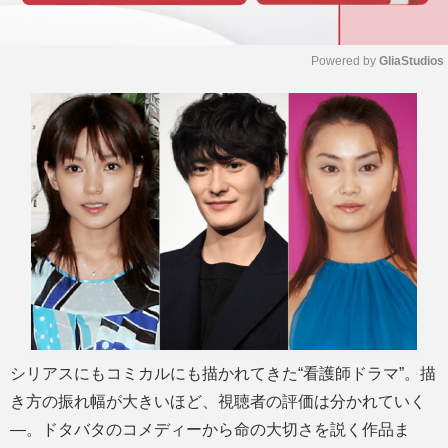
Powered by 
GliaStudios
M
u
t
e
シリアスにもコミカルにも描かれてきた“看護師ドラマ”。描
き方の振れ幅が大きいほど、視聴者の評価は分かれていく
―。ドタバタのコメディーから命の大切さを説く作品ま