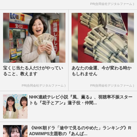
PR(合同会社デジタルファーム )
宝くじ当たる人だけがやってい
あなたの金運、今が変わる時か
ること、教えます
もしれません
PR(合同会社デジタルファーム )
PR(合同会社デジタルファーム )
NHK連続テレビ小説『風、薫る』、視聴率不振スター
トも『花子とアン』蓮子役・仲間...
《NHK朝ドラ「途中で見るのやめた」ランキング》R
ADWIMPS主題歌の『あんぱ...