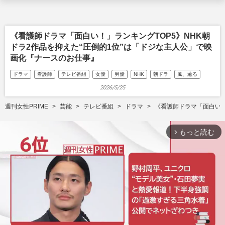
《看護師ドラマ「面白い！」ランキングTOP5》NHK朝
ドラ2作品を抑えた“圧倒的1位”は「ドジな主人公」で映
画化『ナースのお仕事』
ドラマ
看護師
テレビ番組
女優
男優
NHK
朝ドラ
風、薫る
2026/5/25
週刊女性PRIME
芸能
テレビ番組
ドラマ
《看護師ドラマ「面白い！
もっと読む
arrow_forward_ios