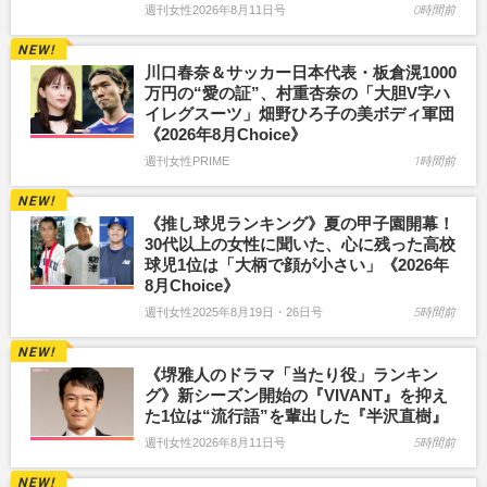
週刊女性2026年8月11日号
0時間前
川口春奈＆サッカー日本代表・板倉滉1000
万円の“愛の証”、村重杏奈の「大胆V字ハ
イレグスーツ」畑野ひろ子の美ボディ軍団
《2026年8月Choice》
週刊女性PRIME
1時間前
《推し球児ランキング》夏の甲子園開幕！
30代以上の女性に聞いた、心に残った高校
球児1位は「大柄で顔が小さい」《2026年
8月Choice》
週刊女性2025年8月19日・26日号
5時間前
《堺雅人のドラマ「当たり役」ランキン
グ》新シーズン開始の『VIVANT』を抑え
た1位は“流行語”を輩出した『半沢直樹』
週刊女性2026年8月11日号
5時間前