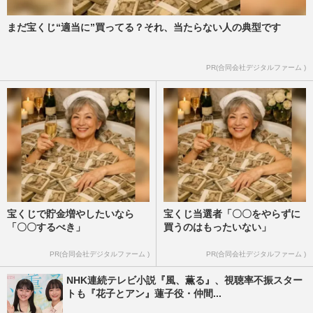
まだ宝くじ“適当に”買ってる？それ、当たらない人の典型です
PR(合同会社デジタルファーム )
宝くじで貯金増やしたいなら
宝くじ当選者「〇〇をやらずに
「〇〇するべき」
買うのはもったいない」
PR(合同会社デジタルファーム )
PR(合同会社デジタルファーム )
NHK連続テレビ小説『風、薫る』、視聴率不振スター
トも『花子とアン』蓮子役・仲間...