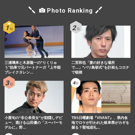
Photo Ranking
三浦璃来と木原龍一の“りくりゅ
二宮和也「妻の好きな場所
う”効果で元パートナーガ『上半期
で…」“バリ島挙式”を計画もコロナ
ブレイクタレン…
で頓挫
小栗旬の“非公表長女”が顔隠しデビ
TBS日曜劇場『VIVANT』、県内各
ュー、透ける山田優の「スーパーモ
地でロケが行われた岐阜県がカギを
デルに」野…
握る？聖地巡礼…