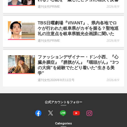
週刊女性PRIME
2026/8/9
TBS日曜劇場『VIVANT』、県内各地でロ
ケが行われた岐阜県がカギを握る？聖地巡
礼の注意点を岐阜県観光企画課に聞いた
週刊女性PRIME
2026/8/9
ファッションデザイナー・ドン小西、『心
臓弁膜症』『膀胱がん』『咽頭がん』“3つ
の大病”を経験でたどり着いた“生きる美
学”
週刊女性2026年8月11日号
2026/8/9
公式アカウントをフォロー
Categories