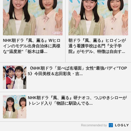
NHK朝ドラ『風、薫る』Wヒロ
朝ドラ『風、薫る』ヒロインが
インのモデル出身自治体に異様
通う看護学校は名門『女子学
な“温度差”「栃木は爆...
院』がモデル、特徴は自由す...
《NHK朝ドラ「並べば名場面」女性“最強バディ”TOP
5》今田美桜＆志田彩良・吉...
NHK朝ドラ『風、薫る』研ナオコ、つぶやきシローが
トレンド入り「物語に馴染んでる...
Recommended by