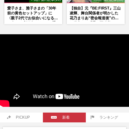
愛子さま、雅子さまの「30年
【独自】元『BE:FIRST』三山
前の黄色セットアップ」に
凌輝、舞台関係者が明かした
〈親子2代でお似合いになる〉
花乃まりあ“密会報道後”の呆
の声、ご成婚時のドレスも手
れ発言と、『愛の不時着』の
がけた森英恵さんとの絆
劇場が答えた共演舞台の行方
PICKUP
新着
ランキング