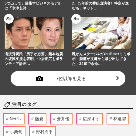
5つ出して」目指すビジネスモデル
た〈5年前の番組出演者〉特定が進
は『米津玄師…
むも、ネット…
滝沢秀明氏「男手が必要」熊本地震
乳がんステージ4のYouTuberミミポ
の復興支援を表明、中居正広もボラ
ポ「腫瘍が皮膚から飛び出してき
ンティア計画…
た」34歳で余命…
7位以降を見る
注目のタグ
Netflix
熱愛
蒼井優
広瀬すず
林遣都
小栗旬
野村周平