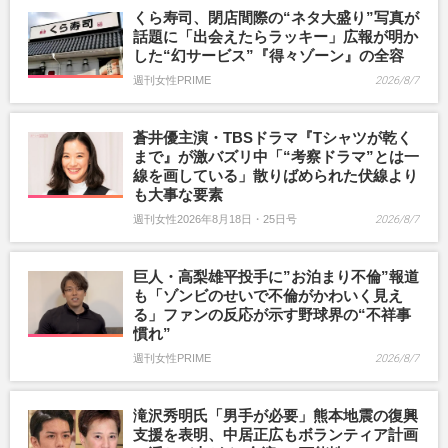
くら寿司、閉店間際の“ネタ大盛り”写真が
話題に「出会えたらラッキー」広報が明か
した“幻サービス”『得々ゾーン』の全容
週刊女性PRIME
2026/8/7
蒼井優主演・TBSドラマ『Tシャツが乾く
まで』が激バズリ中「“考察ドラマ”とは一
線を画している」散りばめられた伏線より
も大事な要素
週刊女性2026年8月18日・25日号
2026/8/7
巨人・高梨雄平投手に”お泊まり不倫”報道
も「ゾンビのせいで不倫がかわいく見え
る」ファンの反応が示す野球界の“不祥事
慣れ”
週刊女性PRIME
2026/8/7
滝沢秀明氏「男手が必要」熊本地震の復興
支援を表明、中居正広もボランティア計画