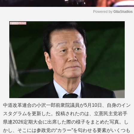
Powered by 
GliaStudios
M
u
t
e
中道改革連合の小沢一郎前衆院議員が5月10日、自身のイン
スタグラムを更新した。投稿されたのは、立憲民主党岩手
県連2026定期大会に出席した際の様子をまとめた写真。し
かし、そこには参政党の“カラー”を匂わせる要素がいくつも