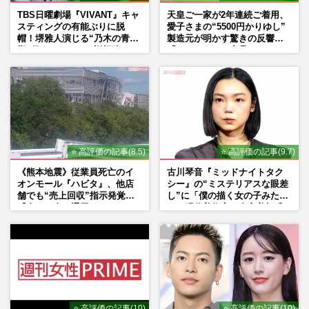
TBS日曜劇場『VIVANT』キャ
天皇ご一家が2年連続ご着用、
スティングの有能ぶりに脱
愛子さまの“5500円かりゆし”
帽！堺雅人演じる“乃木の青年
製造元が明かす驚きの反響
期”役は、そっくり説根強い
「まさかうちの商品とは…」
Mr.Children桜井和寿のバンド
マン長男・櫻井海音だった
⭐ 高評価の記事(8.5)
⭐ 高評価の記事(9.7)
《熊本地震》従業員死亡のイ
古川琴音『ミッドナイトタク
オンモール『ハビタ』、他店
シー』の“ミステリアスな眼差
舗でも“売上回収”指示発覚で
し”に「僕の描く女の子みた
「命より金」通用しなくなっ
い」現代美術家・奈良美智氏
た言い訳
もSNSで“公認”
⭐ 高評価の記事(10)
⭐ 高評価の記事(10)