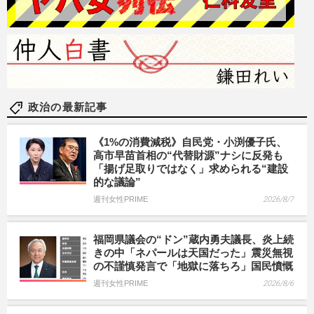
政治の最新記事
《1%の消費減税》自民党・小渕優子氏、
高市早苗首相の“代替財源”ナシに反発も
「揚げ足取りではなく」求められる“建設
的な議論”
週刊女性PRIME
2026/8/7
福岡県議会の“ドン”蔵内勇夫議長、炎上続
きの中「ネパールは天国だった」震災無視
の不謹慎発言で「地獄に落ちろ」国民憤慨
週刊女性PRIME
2026/8/6