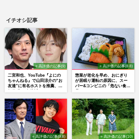
イチオシ記事
⭐ 高評価の記事(9)
⭐ 高評価の記事(8.8)
二宮和也、YouTube『よにの
惣菜が老化を早め、おにぎり
ちゃんねる』で山田涼介の“お
が居眠り運転の原因に、スー
友達”に有名ホストを推薦、歌
パー&コンビニの「危ない食
舞伎町に“急接近”でファン
品」
「関わらないで！」
⭐ 高評価の記事(9.8)
⭐ 高評価の記事(10)