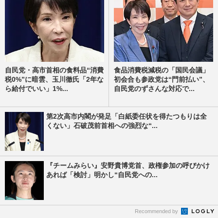
自民党・高市首相の食料品“消費
食品消費税減税の「国民会議」
税0%”に暗雲、玉川徹氏「2年な
初会合も参政党は“門前払い”、
ら給付でいい」1%...
自民党のずさんな対応で...
第2次高市内閣が発足「白紙委任状を得たつもりは全
くない」石破茂前首相への強烈な“...
『チームみらい』安野貴博党首、政権参加の呼びかけ
あれば「検討」明かし“自民党への...
Recommended by