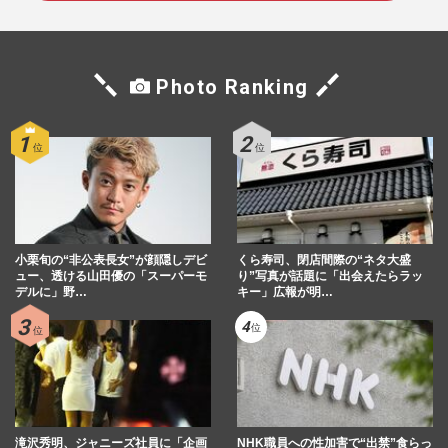
Photo Ranking
小栗旬の“非公表長女”が顔隠しデビ
くら寿司、閉店間際の“ネタ大盛
ュー、透ける山田優の「スーパーモ
り”写真が話題に「出会えたらラッ
デルに」野…
キー」広報が明…
滝沢秀明、ジャニーズ社員に「企画
NHK職員への性加害で“出禁”食らっ