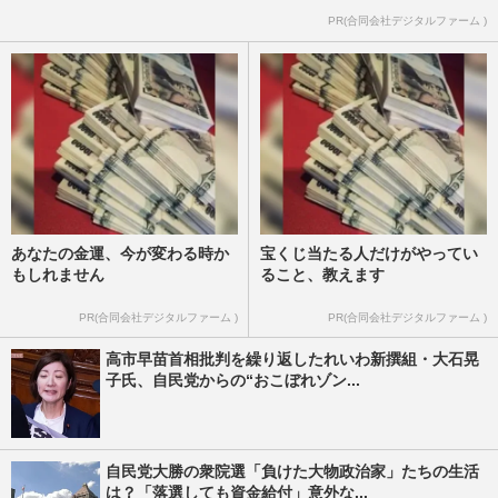
PR(合同会社デジタルファーム )
あなたの金運、今が変わる時か
宝くじ当たる人だけがやってい
もしれません
ること、教えます
PR(合同会社デジタルファーム )
PR(合同会社デジタルファーム )
高市早苗首相批判を繰り返したれいわ新撰組・大石晃
子氏、自民党からの“おこぼれゾン...
自民党大勝の衆院選「負けた大物政治家」たちの生活
は？「落選しても資金給付」意外な...