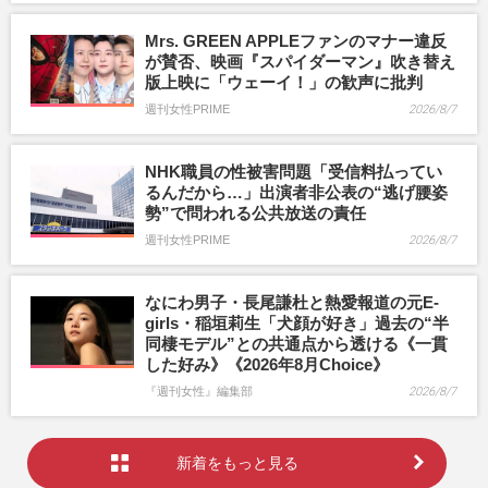
Mrs. GREEN APPLEファンのマナー違反
が賛否、映画『スパイダーマン』吹き替え
版上映に「ウェーイ！」の歓声に批判
週刊女性PRIME
2026/8/7
NHK職員の性被害問題「受信料払ってい
るんだから…」出演者非公表の“逃げ腰姿
勢”で問われる公共放送の責任
週刊女性PRIME
2026/8/7
なにわ男子・長尾謙杜と熱愛報道の元E-
girls・稲垣莉生「犬顔が好き」過去の“半
同棲モデル”との共通点から透ける《一貫
した好み》《2026年8月Choice》
『週刊女性』編集部
2026/8/7
新着をもっと見る