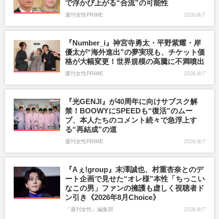
で浮かび上がる“合流”の可能性
週刊女性PRIME
2026/8/7
『Number_i』神宮寺勇太・平野紫耀・岸
優太が“海外進出”の夢実現も、チケット価
格が大幅変更！世界規模の高騰に不満噴出
週刊女性PRIME
2026/8/7
『光GENJI』が40周年に向けサブスク解
禁！BOOWYにSPEEDも“復活”のムー
ブ、本人たちのコメント続々で急浮上す
る“再結成”の道
週刊女性PRIME
2026/8/7
『Aぇ!group』末澤誠也、村重杏奈とのデ
ート企画で見せた“オレ様”本性「ちっこい
なこの男」ファンの擁護も虚しく視聴者ド
ン引き《2026年8月Choice》
『週刊女性』編集部
2026/8/7