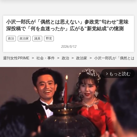
小沢一郎氏が「偶然とは思えない」参政党“匂わせ”意味
深投稿で「何を血迷ったか」広がる“新党結成”の憶測
政治
政治家
議員
野党
2026/5/12
週刊女性PRIME
社会・事件
政治
政治家
小沢一郎氏が「偶然とは思
もっと読む
arrow_forward_ios