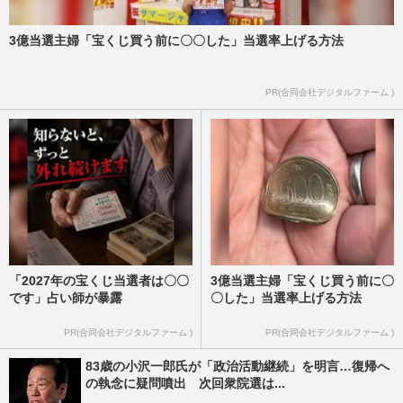
3億当選主婦「宝くじ買う前に〇〇した」当選率上げる方法
PR(合同会社デジタルファーム )
「2027年の宝くじ当選者は〇〇
3億当選主婦「宝くじ買う前に〇
です」占い師が暴露
〇した」当選率上げる方法
PR(合同会社デジタルファーム )
PR(合同会社デジタルファーム )
83歳の小沢一郎氏が「政治活動継続」を明言…復帰へ
の執念に疑問噴出 次回衆院選は...