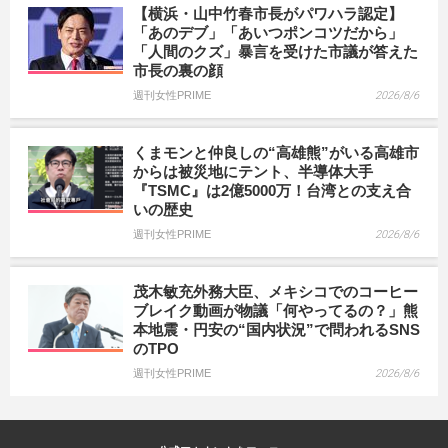
【横浜・山中竹春市長がパワハラ認定】
「あのデブ」「あいつポンコツだから」
「人間のクズ」暴言を受けた市議が答えた
市長の裏の顔
週刊女性PRIME
2026/8/6
くまモンと仲良しの“高雄熊”がいる高雄市
からは被災地にテント、半導体大手
『TSMC』は2億5000万！台湾との支え合
いの歴史
週刊女性PRIME
2026/8/6
茂木敏充外務大臣、メキシコでのコーヒー
ブレイク動画が物議「何やってるの？」熊
本地震・円安の“国内状況”で問われるSNS
のTPO
週刊女性PRIME
2026/8/6