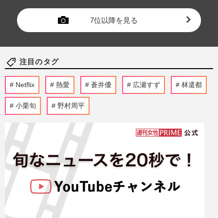
7位以降を見る
注目のタグ
Netflix
熱愛
蒼井優
広瀬すず
林遣都
小栗旬
野村周平