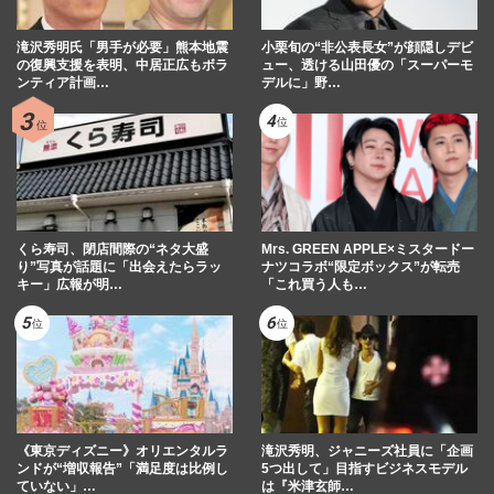
滝沢秀明氏「男手が必要」熊本地震
小栗旬の“非公表長女”が顔隠しデビ
の復興支援を表明、中居正広もボラ
ュー、透ける山田優の「スーパーモ
ンティア計画…
デルに」野…
くら寿司、閉店間際の“ネタ大盛
Mrs. GREEN APPLE×ミスタードー
り”写真が話題に「出会えたらラッ
ナツコラボ“限定ボックス”が転売
キー」広報が明…
「これ買う人も…
《東京ディズニー》オリエンタルラ
滝沢秀明、ジャニーズ社員に「企画
ンドが“増収報告”「満足度は比例し
5つ出して」目指すビジネスモデル
ていない」…
は『米津玄師…