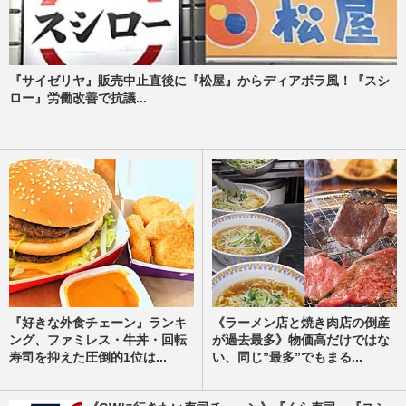
『サイゼリヤ』販売中止直後に『松屋』からディアボラ風！『スシ
ロー』労働改善で抗議...
『好きな外食チェーン』ランキ
《ラーメン店と焼き肉店の倒産
ング、ファミレス・牛丼・回転
が過去最多》物価高だけではな
寿司を抑えた圧倒的1位は...
い、同じ”最多”でもまる...