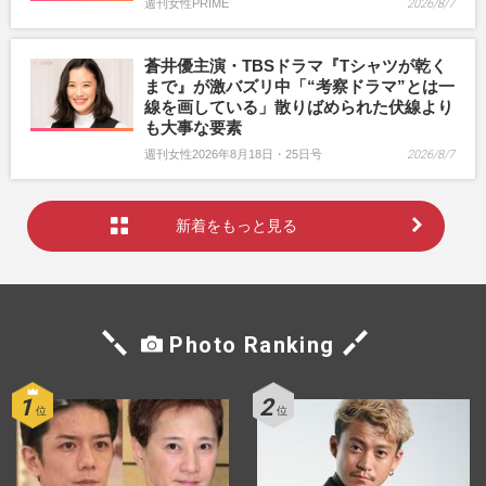
週刊女性PRIME
2026/8/7
蒼井優主演・TBSドラマ『Tシャツが乾く
まで』が激バズリ中「“考察ドラマ”とは一
線を画している」散りばめられた伏線より
も大事な要素
週刊女性2026年8月18日・25日号
2026/8/7
新着をもっと見る
Photo Ranking