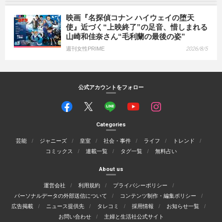
映画『名探偵コナン ハイウェイの堕天
使』近づく“上映終了”の足音、惜しまれる
山崎和佳奈さん“毛利蘭の最後の姿”
週刊女性PRIME
2026/8/5
公式アカウントをフォロー
Categories
芸能
ジャニーズ
皇室
社会・事件
ライフ
トレンド
コミックス
連載一覧
タグ一覧
無料占い
About us
運営会社
利用規約
プライバシーポリシー
パーソナルデータの外部送信について
コンテンツ制作・編集ポリシー
広告掲載
ニュース提供先
タレコミ
採用情報
お知らせ一覧
お問い合わせ
主婦と生活社公式サイト