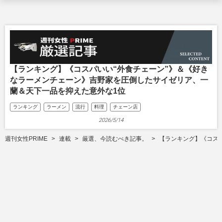
【ランキング】《コスパいい“外食チェーン”》＆《好き
なラーメンチェーン》吉野家を圧倒したサイゼリア、一
蘭＆天下一品を抑えた意外な1位
ランキング
ラーメン
流行
料理
チェーン店
2026/5/14
週刊女性PRIME
連載
厳選、今読むべき記事。
【ランキング】《コス