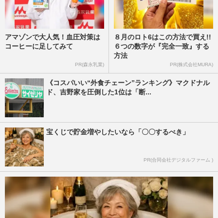
アマゾンで大人気！血圧対策は
８月のロト6はこの方法で買え!!
コーヒーに足してみて
６つの数字が『完全一致』する
方法
PR(森永乳業)
PR(株式会社MURA)
《コスパいい“外食チェーン”ランキング》マクドナル
ド、吉野家を圧倒した1位は「断...
宝くじで貯金増やしたいなら「〇〇するべき」
PR(合同会社デジタルファーム )