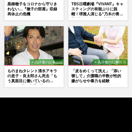
黒柳徹子をコロナから守りき
TBS日曜劇場『VIVANT』キャ
れない…『徹子の部屋』収録
スティングの有能ぶりに脱
再休止の危機
帽！堺雅人演じる“乃木の青年
期”役は、そっくり説根強い
Mr.Children桜井和寿のバンド
マン長男・櫻井海音だった
⭐ 高評価の記事(10)
⭐ 高評価の記事(9.3)
ものまねタレント清水アキラ
「皮をめくって洗え」「添い
の息子・良太郎さん死去「も
寝して」介護職の半数が性的
う真面目に働いているの
嫌がらせや暴力を経験
で」、2度の逮捕も諦めなかっ
た芸能界“波乱に満ちた37年”