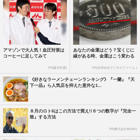
アマゾンで大人気！血圧対策は
あなたの金運はどう？宝くじに
コーヒーに足してみて
縁がある時、金運はこう変わる
PR(森永乳業)
PR(合同会社デジタルファーム )
《好きなラーメンチェーンランキング》『一蘭』『天
下一品』ら人気店を抑えた意外な1...
８月のロト6はこの方法で買え!!６つの数字が『完全一
致』する方法
PR(株式会社MURA)