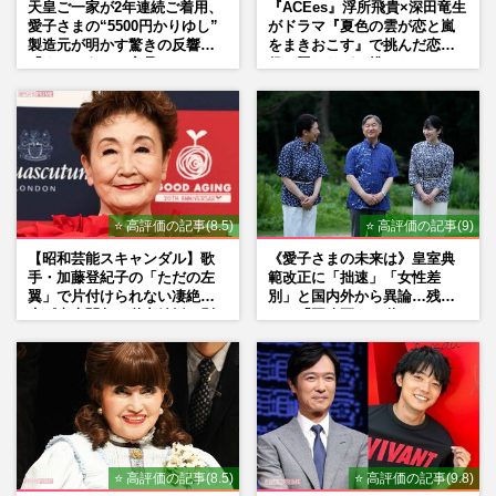
天皇ご一家が2年連続ご着用、
『ACEes』浮所飛貴×深田竜生
愛子さまの“5500円かりゆし”
がドラマ『夏色の雲が恋と嵐
製造元が明かす驚きの反響
をまきおこす』で挑んだ恋人
「まさかうちの商品とは…」
役、照れながら挑んだキュン
シーン秘話
⭐ 高評価の記事(8.5)
⭐ 高評価の記事(9)
【昭和芸能スキャンダル】歌
《愛子さまの未来は》皇室典
手・加藤登紀子の「ただの左
範改正に「拙速」「女性差
翼」で片付けられない凄絶半
別」と国内外から異論…残さ
生《東大闘争、獄中結婚、別
れた「再改正」の道
荘で内ゲバ事件》
⭐ 高評価の記事(8.5)
⭐ 高評価の記事(9.8)