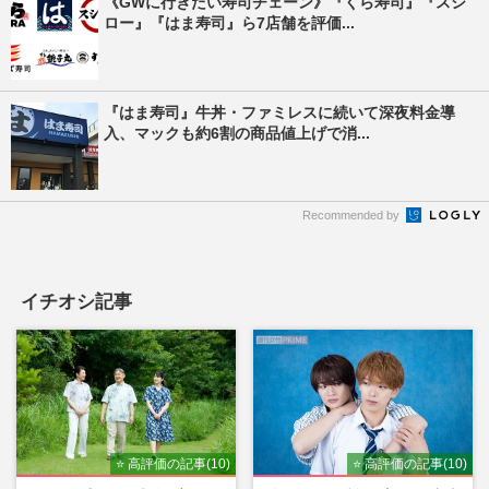
《GWに行きたい寿司チェーン》『くら寿司』『スシ
ロー』『はま寿司』ら7店舗を評価...
『はま寿司』牛丼・ファミレスに続いて深夜料金導
入、マックも約6割の商品値上げで消...
Recommended by
イチオシ記事
⭐ 高評価の記事(10)
⭐ 高評価の記事(10)