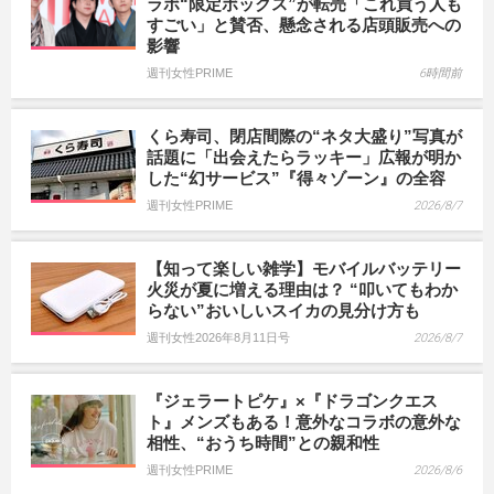
ラボ“限定ボックス”が転売「これ買う人も
すごい」と賛否、懸念される店頭販売への
影響
週刊女性PRIME
6時間前
くら寿司、閉店間際の“ネタ大盛り”写真が
話題に「出会えたらラッキー」広報が明か
した“幻サービス”『得々ゾーン』の全容
週刊女性PRIME
2026/8/7
【知って楽しい雑学】モバイルバッテリー
火災が夏に増える理由は？ “叩いてもわか
らない”おいしいスイカの見分け方も
週刊女性2026年8月11日号
2026/8/7
『ジェラートピケ』×『ドラゴンクエス
ト』メンズもある！意外なコラボの意外な
相性、“おうち時間”との親和性
週刊女性PRIME
2026/8/6