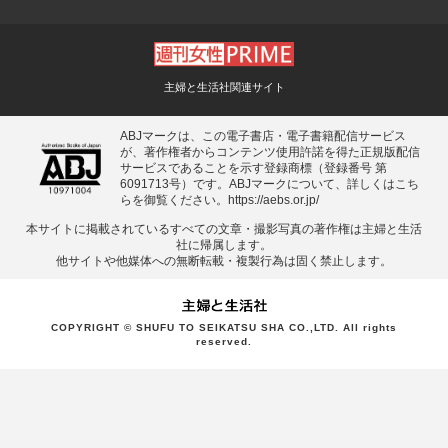
主婦と生活社関連サイト
ABJマークは、この電子書店・電子書籍配信サービス
が、著作権者からコンテンツ使用許諾を得た正規版配信
サービスであることを示す登録商標（登録番号 第
6091713号）です。ABJマークについて、詳しくはこち
らを御覧ください。
https://aebs.or.jp/
本サイトに掲載されているすべての⽂章・撮影写真の著作権は主婦と⽣活
社に帰属します。
他サイトや他媒体への無断転載・複製⾏為は固く禁⽌します。
COPYRIGHT © SHUFU TO SEIKATSU SHA CO.,LTD. All rights
reserved.