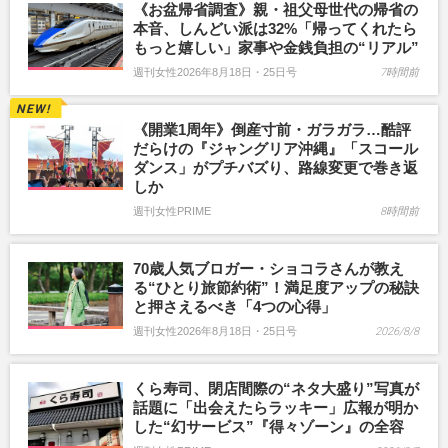
《お盆帰省調査》親・祖父母世代の帰省の
本音、しんどい派は32%「帰ってくれたら
もっと嬉しい」家事や金銭負担の“リアル”
週刊女性2026年8月18日・25日号
7時間前
《開業1周年》倒産寸前・ガラガラ…酷評
だらけの『ジャングリア沖縄』「スコール
ダンス」がプチバズり、路線変更で巻き返
しか
週刊女性PRIME
8時間前
70歳人気ブロガー・ショコラさんが教え
る“ひとり旅節約術”！満足度アップの秘訣
と押さえるべき「4つの心得」
週刊女性2026年8月18日・25日号
2026/8/8
くら寿司、閉店間際の“ネタ大盛り”写真が
話題に「出会えたらラッキー」広報が明か
した“幻サービス”『得々ゾーン』の全容