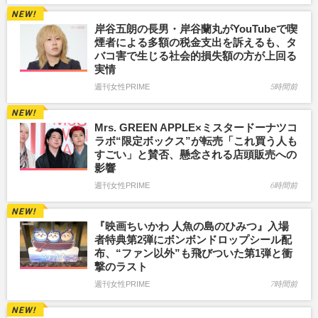
岸谷五朗の長男・岸谷蘭丸がYouTubeで喫
煙者による多額の税金支出を訴えるも、タ
バコ害で生じる社会的損失額の方が上回る
実情
週刊女性PRIME
5時間前
Mrs. GREEN APPLE×ミスタードーナツコ
ラボ“限定ボックス”が転売「これ買う人も
すごい」と賛否、懸念される店頭販売への
影響
週刊女性PRIME
6時間前
『映画ちいかわ 人魚の島のひみつ』入場
者特典第2弾にボンボンドロップシール配
布、“ファン以外”も飛びついた第1弾と衝
撃のラスト
週刊女性PRIME
7時間前