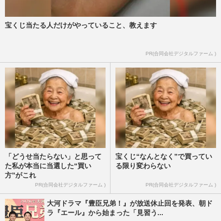
ント」ミニトマトにピック、レタスの仕切
り、半熟卵…菌やウイルスが…
週刊女性2026年6月2日号
2026/6/8
宝くじ当たる人だけがやっていること、教えます
カルビーに続き不二家も『カントリーマア
PR(合同会社デジタルファーム )
ム』など10商品の包装色を削減で「謝罪し
たら？」官邸幹部の“売名…
週刊女性PRIME
2026/6/5
「どうせ当たらない」と思って
宝くじ“なんとなく”で買ってい
た私が本当に当選した“買い
る限り変わらない
方”がこれ
PR(合同会社デジタルファーム )
PR(合同会社デジタルファーム )
大河ドラマ『豊臣兄弟！』が放送休止回を発表、朝ド
ラ『エール』から始まった「見習う...