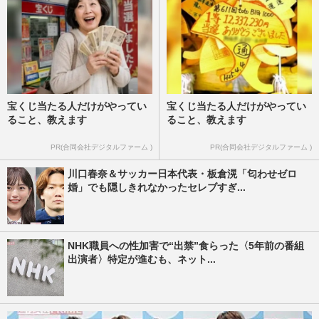
宝くじ当たる人だけがやってい
宝くじ当たる人だけがやってい
ること、教えます
ること、教えます
PR(合同会社デジタルファーム )
PR(合同会社デジタルファーム )
川口春奈＆サッカー日本代表・板倉滉「匂わせゼロ
婚」でも隠しきれなかったセレブすぎ...
NHK職員への性加害で“出禁”食らった〈5年前の番組
出演者〉特定が進むも、ネット...