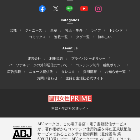
Categories
芸能
ジャニーズ
皇室
社会・事件
ライフ
トレンド
コミックス
連載一覧
タグ一覧
無料占い
About us
運営会社
利用規約
プライバシーポリシー
パーソナルデータの外部送信について
コンテンツ制作・編集ポリシー
広告掲載
ニュース提供先
タレコミ
採用情報
お知らせ一覧
お問い合わせ
主婦と生活社公式サイト
主婦と生活社関連サイト
ABJマークは、この電子書店・電子書籍配信サービス
が、著作権者からコンテンツ使用許諾を得た正規版配信
サービスであることを示す登録商標（登録番号 第
6091713号）です。ABJマークについて、詳しくはこち