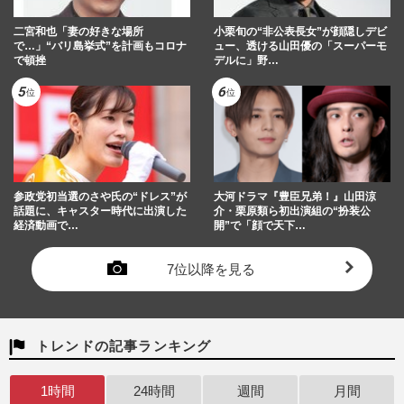
二宮和也「妻の好きな場所
小栗旬の“非公表長女”が顔隠しデビ
で…」“バリ島挙式”を計画もコロナ
ュー、透ける山田優の「スーパーモ
で頓挫
デルに」野…
参政党初当選のさや氏の“ドレス”が
大河ドラマ『豊臣兄弟！』山田涼
話題に、キャスター時代に出演した
介・栗原類ら初出演組の“扮装公
経済動画で…
開”で「顔で天下…
7位以降を見る
トレンドの記事ランキング
1時間
24時間
週間
月間