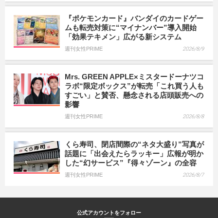
『ポケモンカード』バンダイのカードゲー
ムも転売対策に“マイナンバー”導入開始
「効果テキメン」広がる新システム
週刊女性PRIME
2026/8/9
Mrs. GREEN APPLE×ミスタードーナツコ
ラボ“限定ボックス”が転売「これ買う人も
すごい」と賛否、懸念される店頭販売への
影響
週刊女性PRIME
2026/8/8
くら寿司、閉店間際の“ネタ大盛り”写真が
話題に「出会えたらラッキー」広報が明か
した“幻サービス”『得々ゾーン』の全容
週刊女性PRIME
2026/8/7
公式アカウントをフォロー