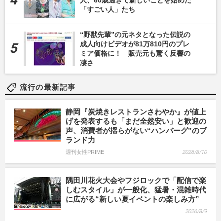
人、60歳過ぎて新しいことを始めた
「すごい人」たち
“野獣先輩”の元ネタとなった伝説の
成人向けビデオが81万810円のプレ
ミア価格に！ 販売元も驚く反響の
凄さ
流行の最新記事
静岡『炭焼きレストランさわやか』が値上
げを発表するも「まだ全然安い」と歓迎の
声、消費者が揺らがない“ハンバーグ”のブ
ランド力
週刊女性PRIME
2026/8/10
隅田川花火大会やフジロックで「配信で楽
しむスタイル」が一般化、猛暑・混雑時代
に広がる“新しい夏イベントの楽しみ方”
2026/8/9