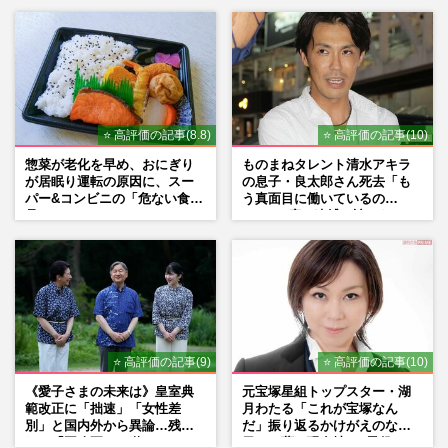
⭐ 高評価の記事(8.8)
⭐ 高評価の記事(10)
惣菜が老化を早め、おにぎり
ものまねタレント清水アキラ
が居眠り運転の原因に、スー
の息子・良太郎さん死去「も
パー&コンビニの「危ない食
う真面目に働いているの
品」
で」、2度の逮捕も諦めなかっ
た芸能界“波乱に満ちた37年”
⭐ 高評価の記事(9)
⭐ 高評価の記事(10)
《愛子さまの未来は》皇室典
元宝塚星組トップスター・湖
範改正に「拙速」「女性差
月わたる「これが宝塚なん
別」と国内外から異論…残さ
だ」振り返るかけがえのない
れた「再改正」の道
日々、夢の現在地と“男役”へ