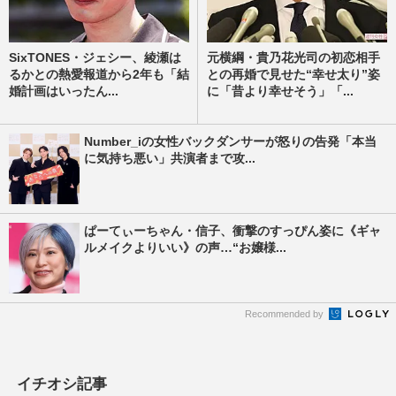
SixTONES・ジェシー、綾瀬は
元横綱・貴乃花光司の初恋相手
るかとの熱愛報道から2年も「結
との再婚で見せた“幸せ太り”姿
婚計画はいったん...
に「昔より幸せそう」「...
Number_iの女性バックダンサーが怒りの告発「本当
に気持ち悪い」共演者まで攻...
ぱーてぃーちゃん・信子、衝撃のすっぴん姿に《ギャ
ルメイクよりいい》の声…“お嬢様...
Recommended by
イチオシ記事