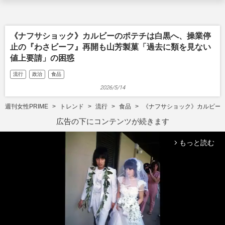
《ナフサショック》カルビーのポテチは白黒へ、操業停
止の『わさビーフ』再開も山芳製菓「過去に類を見ない
値上要請」の困惑
流行
政治
食品
2026/5/14
週刊女性PRIME
トレンド
流行
食品
《ナフサショック》カルビー
広告の下にコンテンツが続きます
もっと読む
arrow_forward_ios