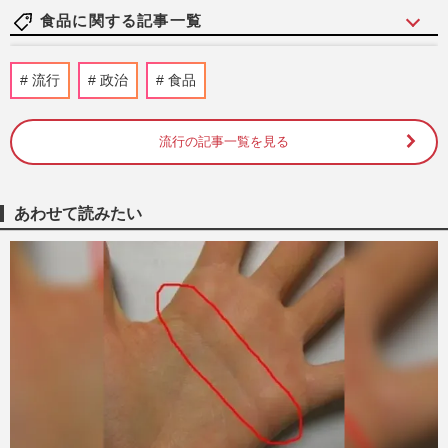
食品に関する記事一覧
《たくあん18枚で埋める丼が話題》ドン・
流行
政治
食品
キホーテの珍弁当『偏愛めし』担当者が明
かす「一番売れた商品」と…
週刊女性PRIME
2026/7/24
流行の記事一覧を見る
《マクドナルド》ポケモンと大型コラボ開
始で「カードだけはやめて」懸念されるポ
あわせて読みたい
ケカ転売・大量廃棄の“悪…
週刊女性PRIME
2026/7/9
カルビー白黒パッケージが漫画家・一葵さ
やかのアレンジで大バズ！本人に聞いた反
響とカルビーの回答
週刊女性PRIME
2026/6/25
《食中毒リスク》お弁当作りの「NGポイ