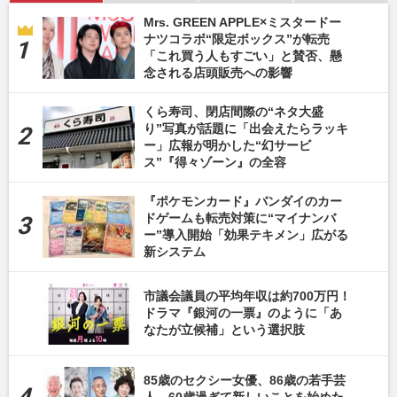
Mrs. GREEN APPLE×ミスタードー
ナツコラボ“限定ボックス”が転売
「これ買う人もすごい」と賛否、懸
念される店頭販売への影響
くら寿司、閉店間際の“ネタ大盛
り”写真が話題に「出会えたらラッキ
ー」広報が明かした“幻サービ
ス”『得々ゾーン』の全容
『ポケモンカード』バンダイのカー
ドゲームも転売対策に“マイナンバ
ー”導入開始「効果テキメン」広がる
新システム
市議会議員の平均年収は約700万円！
ドラマ『銀河の一票』のように「あ
なたが立候補」という選択肢
85歳のセクシー女優、86歳の若手芸