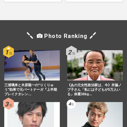
期”役は、そっくり説根強い
人たちのコメント続々で急浮
Mr.Children桜井和寿のバンド
上する“再結成”の道
マン長男・櫻井海音だった
Photo Ranking
三浦璃来と木原龍一の“りくりゅ
《あの元女性政治家は、今》井脇ノ
う”効果で元パートナーガ『上半期
ブ子さん「私には子どもが5万人い
ブレイクタレン…
る」体重38kg…