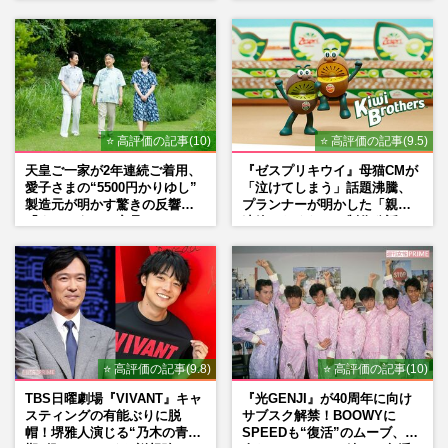
の思い
⭐ 高評価の記事(10)
⭐ 高評価の記事(9.5)
天皇ご一家が2年連続ご着用、
『ゼスプリキウイ』母猫CMが
愛子さまの“5500円かりゆし”
「泣けてしまう」話題沸騰、
製造元が明かす驚きの反響
プランナーが明かした「親に
「まさかうちの商品とは…」
連絡したくなる」制作秘話
⭐ 高評価の記事(9.8)
⭐ 高評価の記事(10)
TBS日曜劇場『VIVANT』キャ
『光GENJI』が40周年に向け
スティングの有能ぶりに脱
サブスク解禁！BOOWYに
帽！堺雅人演じる“乃木の青年
SPEEDも“復活”のムーブ、本