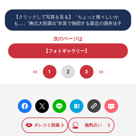
【クリックして写真を見る】「ちょっと痛々しいか
も…」“胸元大胆露出”衣装で熱唱する最近の酒井法子
次のページは
【フォトギャラリー】
1
2
3
facebo
X ポス
LINE
はてな
コメン
ok い
ト
ブック
ト
いね
マーク
に追加
タレコミ投稿
無料占い