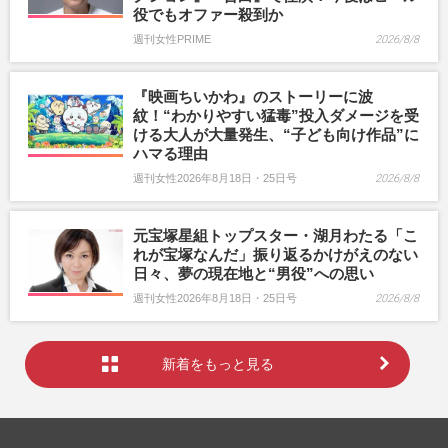
役でもオファー殺到か
週刊女性PRIME
2026/8/8
『映画ちいかわ』のストーリーに波
紋！“わかりやすい猛毒”投入ダメージを受
ける大人が大量発生、“子ども向け作品”に
ハマる理由
週刊女性2026年8月18日・25日号
2026/8/8
元宝塚星組トップスター・湖月わたる「こ
れが宝塚なんだ」振り返るかけがえのない
日々、夢の現在地と“男役”への思い
週刊女性2026年8月18日・25日号
2026/8/8
新着をもっと見る