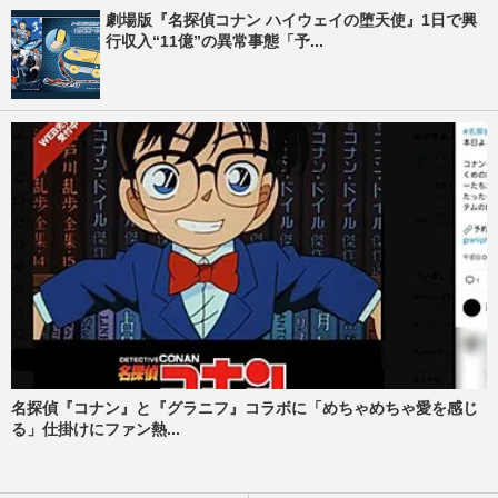
劇場版『名探偵コナン ハイウェイの堕天使』1日で興
行収入“11億”の異常事態「予...
名探偵『コナン』と『グラニフ』コラボに「めちゃめちゃ愛を感じ
る」仕掛けにファン熱...