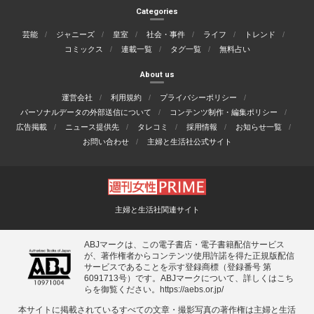
Categories
芸能
ジャニーズ
皇室
社会・事件
ライフ
トレンド
コミックス
連載一覧
タグ一覧
無料占い
About us
運営会社
利用規約
プライバシーポリシー
パーソナルデータの外部送信について
コンテンツ制作・編集ポリシー
広告掲載
ニュース提供先
タレコミ
採用情報
お知らせ一覧
お問い合わせ
主婦と生活社公式サイト
主婦と生活社関連サイト
ABJマークは、この電子書店・電子書籍配信サービス
が、著作権者からコンテンツ使用許諾を得た正規版配信
サービスであることを示す登録商標（登録番号 第
6091713号）です。ABJマークについて、詳しくはこち
らを御覧ください。
https://aebs.or.jp/
本サイトに掲載されているすべての⽂章・撮影写真の著作権は主婦と⽣活