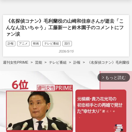
《名探偵コナン》毛利蘭役の山崎和佳奈さんが逝去「こ
んなん泣いちゃう」工藤新一と鈴木園子のコメントにフ
ァン涙
訃報
アニメ
映画
テレビ番組
流行
2026/5/15
週刊女性PRIME
芸能
テレビ番組
訃報
《名探偵コナン》毛利蘭役
もっと読む
arrow_forward_ios