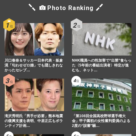
Photo Ranking
川口春奈＆サッカー日本代表・板倉
NHK職員への性加害で“出禁”食らっ
滉「匂わせゼロ婚」でも隠しきれな
た〈5年前の番組出演者〉特定が進
かったセレブ…
むも、ネット…
滝沢秀明氏「男手が必要」熊本地震
「第108回全国高校野球選手権大
の復興支援を表明、中居正広もボラ
会」甲子園初の女性審判委員のよる
ンティア計画…
2度の“誤審”騒…