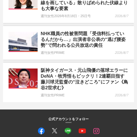
線を画している」散りばめられた伏線より
も大事な要素
週刊女性2026年8月18日・25日号
2026/8/7
NHK職員の性被害問題「受信料払ってい
るんだから…」出演者非公表の“逃げ腰姿
勢”で問われる公共放送の責任
週刊女性PRIME
2026/8/7
阪神タイガース・元山飛優の落球エラーに
DeNA・牧秀悟もビックリ！2連覇目指す
藤川球児監督の“泣きどころ”にファン《鳥
谷2世求む》
週刊女性PRIME
2026/8/7
公式アカウントをフォロー