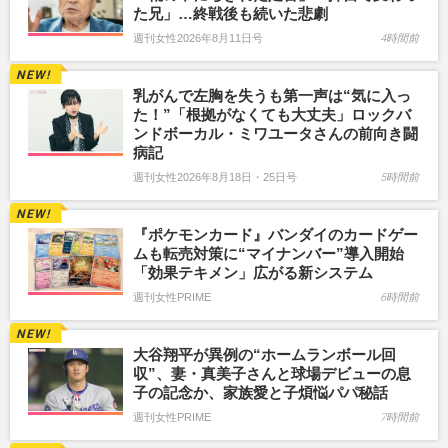
た兄」…終戦後も続いた悲劇
週刊女性2026年8月11日号
4時間前
乳がんで左胸を失うも第一声は“気に入っ
た！”「根拠がなくても大丈夫」ロックバ
ンドボーカル・ミワユータさんの前向き闘
病記
週刊女性2026年8月18日・25日号
5時間前
『ポケモンカード』バンダイのカードゲー
ムも転売対策に“マイナンバー”導入開始
「効果テキメン」広がる新システム
週刊女性PRIME
6時間前
大谷翔平が異例の“ホームランボール回
収”、妻・真美子さんと球場デビューの息
子の記念か、家族愛と子煩悩パパ秘話
週刊女性PRIME
7時間前