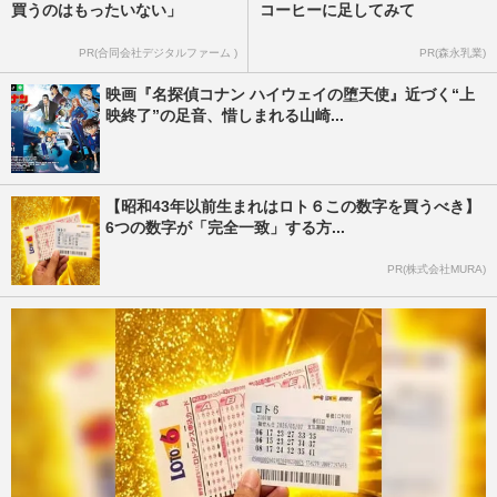
買うのはもったいない」
コーヒーに足してみて
PR(合同会社デジタルファーム )
PR(森永乳業)
映画『名探偵コナン ハイウェイの堕天使』近づく“上
映終了”の足音、惜しまれる山崎...
【昭和43年以前生まれはロト６この数字を買うべき】
6つの数字が「完全一致」する方...
PR(株式会社MURA)