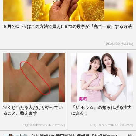
８月のロト6はこの方法で買え!!６つの数字が『完全一致』する方法
PR(株式会社MURA)
宝くじ当たる人だけがやってい
『ザ セラム』の知られざる実力
ること、教えます
に迫る！
PR(合同会社デジタルファーム )
PR(エリクシール on 美的.com)