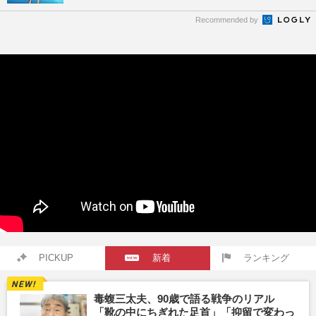
Recommended by
PICKUP
新着
ランキング
毒蝮三太夫、90歳で語る戦争のリアル
「靴の中にちぎれた足首」「抑留で変わっ