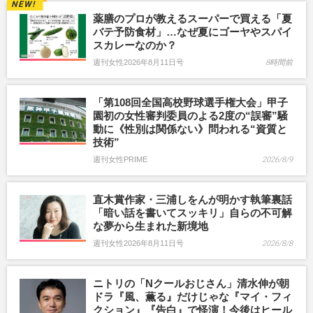
薬膳のプロが教えるスーパーで買える「夏
バテ予防食材」…なぜ夏にゴーヤやスパイ
スカレーなのか？
週刊女性2026年8月11日号
8時間前
「第108回全国高校野球選手権大会」甲子
園初の女性審判委員のよる2度の“誤審”騒
動に《性別は関係ない》問われる“資質と
技術”
週刊女性PRIME
2026/8/9
直木賞作家・三浦しをんが明かす執筆裏話
「暗い話を書いてスッキリ」自らの不可解
な夢から生まれた新境地
週刊女性2026年8月11日号
2026/8/8
ニトリの「Nクールおじさん」清水伸が朝
ドラ『風、薫る』だけじゃな『マイ・フィ
クション』『告白』で怪演！今後はヒール