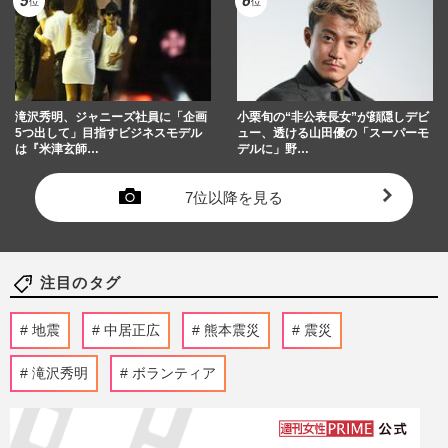
滝沢秀明、ジャニーズ社員に「企画
小栗旬の“非公表長女”が顔隠しデビ
5つ出して」目指すビジネスモデル
ュー、透ける山田優の「スーパーモ
は『米津玄師…
デルに」野…
7位以降を見る
注目のタグ
地震
中居正広
熊本震災
震災
滝沢秀明
ボランティア