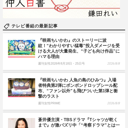
テレビ番組の最新記事
『映画ちいかわ』のストーリーに波
紋！“わかりやすい猛毒”投入ダメージを受
ける大人が大量発生、“子ども向け作品”に
ハマる理由
週刊女性2026年8月18日・25日号
2026/8/8
『映画ちいかわ 人魚の島のひみつ』入場
者特典第2弾にボンボンドロップシール配
布、“ファン以外”も飛びついた第1弾と衝
撃のラスト
週刊女性PRIME
2026/8/8
蒼井優主演・TBSドラマ『Tシャツが乾く
まで』が激バズリ中「“考察ドラマ”とは一