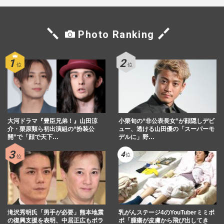
Photo Ranking
大河ドラマ『豊臣兄弟！』山田涼
小栗旬の“非公表長女”が顔隠しデビ
介・栗原類ら初出演組の“扮装公
ュー、透ける山田優の「スーパーモ
開”で「顔で天下…
デルに」野…
滝沢秀明氏「男手が必要」熊本地震
乳がんステージ4のYouTuberミミポ
の復興支援を表明、中居正広もボラ
ポ「腫瘍が皮膚から飛び出してき