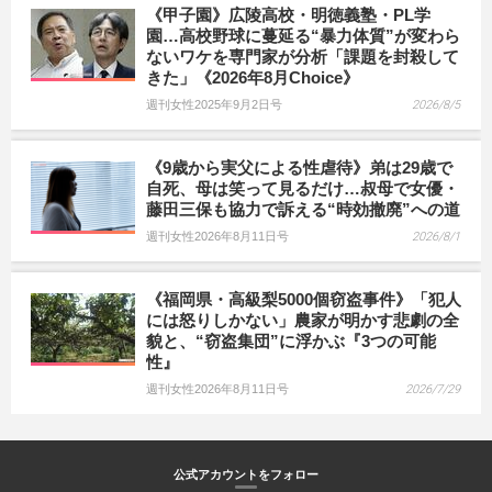
《甲子園》広陵高校・明徳義塾・PL学
園…高校野球に蔓延る“暴力体質”が変わら
ないワケを専門家が分析「課題を封殺して
きた」《2026年8月Choice》
週刊女性2025年9月2日号
2026/8/5
《9歳から実父による性虐待》弟は29歳で
自死、母は笑って見るだけ…叔母で女優・
藤田三保も協力で訴える“時効撤廃”への道
週刊女性2026年8月11日号
2026/8/1
《福岡県・高級梨5000個窃盗事件》「犯人
には怒りしかない」農家が明かす悲劇の全
貌と、“窃盗集団”に浮かぶ『3つの可能
性』
週刊女性2026年8月11日号
2026/7/29
公式アカウントをフォロー