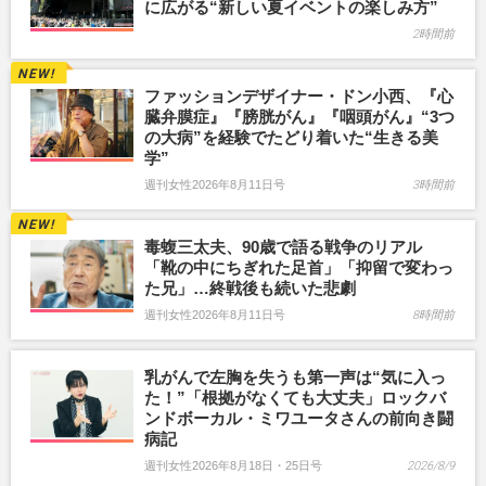
に広がる“新しい夏イベントの楽しみ方”
2時間前
ファッションデザイナー・ドン小西、『心
臓弁膜症』『膀胱がん』『咽頭がん』“3つ
の大病”を経験でたどり着いた“生きる美
学”
週刊女性2026年8月11日号
3時間前
毒蝮三太夫、90歳で語る戦争のリアル
「靴の中にちぎれた足首」「抑留で変わっ
た兄」…終戦後も続いた悲劇
週刊女性2026年8月11日号
8時間前
乳がんで左胸を失うも第一声は“気に入っ
た！”「根拠がなくても大丈夫」ロックバ
ンドボーカル・ミワユータさんの前向き闘
病記
週刊女性2026年8月18日・25日号
2026/8/9