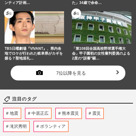
ンティア計画…
た」34歳で余命…
TBS日曜劇場『VIVANT』、県内各
「第108回全国高校野球選手権大
地でロケが行われた岐阜県がカギを
会」甲子園初の女性審判委員のよる
握る？聖地巡礼…
2度の“誤審”騒…
7位以降を見る
注目のタグ
地震
中居正広
熊本震災
震災
滝沢秀明
ボランティア