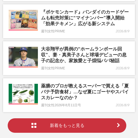
『ポケモンカード』バンダイのカードゲー
ムも転売対策に“マイナンバー”導入開始
「効果テキメン」広がる新システム
週刊女性PRIME
2026/8/9
大谷翔平が異例の“ホームランボール回
収”、妻・真美子さんと球場デビューの息
子の記念か、家族愛と子煩悩パパ秘話
週刊女性PRIME
2026/8/9
薬膳のプロが教えるスーパーで買える「夏
バテ予防食材」…なぜ夏にゴーヤやスパイ
スカレーなのか？
週刊女性2026年8月11日号
2026/8/9
新着をもっと見る