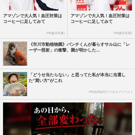
アマゾンで大人気！血圧対策は
アマゾンで大人気！血圧対策は
コーヒーに足してみて
コーヒーに足してみて
PR(森永乳業)
PR(森永乳業)
《市川市動植物園》パンチくんが暮らすサル山に「レ
ーザー照射」の衝撃、園が明かした...
「どうせ当たらない」と思ってた私が本当に当選し
た“買い方”がこれ
PR(合同会社デジタルファーム )