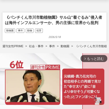
《パンチくん市川市動植物園》サル山“着ぐるみ”侵入者
は海外インフルエンサーか、男の主張に世界から批判
動物園
事件
動物
犯罪
2026/5/18
週刊女性PRIME
社会・事件
事件
動物園
《パンチくん市川市動植
もっと読む
arrow_forward_ios