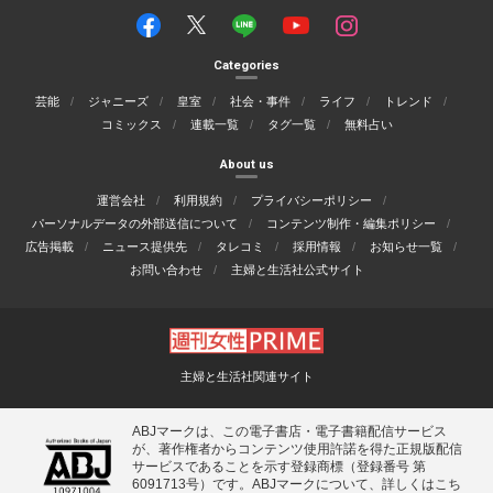
Categories
芸能
ジャニーズ
皇室
社会・事件
ライフ
トレンド
コミックス
連載一覧
タグ一覧
無料占い
About us
運営会社
利用規約
プライバシーポリシー
パーソナルデータの外部送信について
コンテンツ制作・編集ポリシー
広告掲載
ニュース提供先
タレコミ
採用情報
お知らせ一覧
お問い合わせ
主婦と生活社公式サイト
主婦と生活社関連サイト
ABJマークは、この電子書店・電子書籍配信サービス
が、著作権者からコンテンツ使用許諾を得た正規版配信
サービスであることを示す登録商標（登録番号 第
6091713号）です。ABJマークについて、詳しくはこち