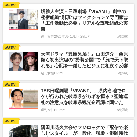
堺雅人主演・日曜劇場『VIVANT』劇中の
秘密組織“別班”はフィクション？専門家は
「工作活動は必要」リアルな諜報組織の実
態
週刊女性2026年8月18日・25日号
0時間前
大河ドラマ『豊臣兄弟！』山田涼介・栗原
類ら初出演組の“扮装公開”で「顔で天下取
れる」心配を一蹴したビジュに相次ぐ反響
週刊女性PRIME
0時間前
TBS日曜劇場『VIVANT』、県内各地でロ
ケが行われた岐阜県がカギを握る？聖地巡
礼の注意点を岐阜県観光企画課に聞いた
週刊女性PRIME
1時間前
隅田川花火大会やフジロックで「配信で楽
しむスタイル」が一般化、猛暑・混雑時代