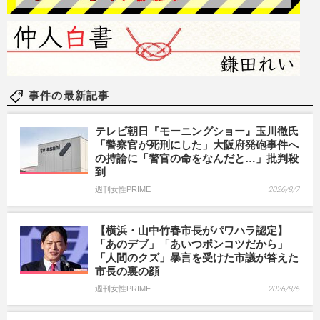
事件の最新記事
テレビ朝日『モーニングショー』玉川徹氏
「警察官が死刑にした」大阪府発砲事件へ
の持論に「警官の命をなんだと…」批判殺
到
週刊女性PRIME
2026/8/7
【横浜・山中竹春市長がパワハラ認定】
「あのデブ」「あいつポンコツだから」
「人間のクズ」暴言を受けた市議が答えた
市長の裏の顔
週刊女性PRIME
2026/8/6