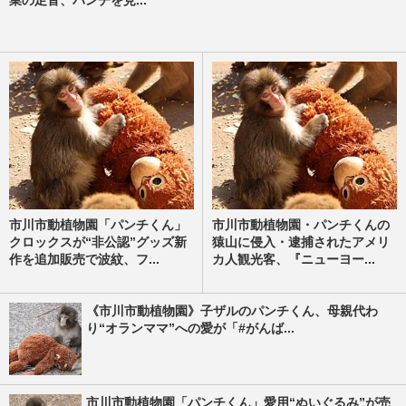
業の足音、パンチを見...
市川市動植物園「パンチくん」
市川市動植物園・パンチくんの
クロックスが“非公認”グッズ新
猿山に侵入・逮捕されたアメリ
作を追加販売で波紋、フ...
カ人観光客、『ニューヨー...
《市川市動植物園》子ザルのパンチくん、母親代わ
り“オランママ”への愛が「#がんば...
市川市動植物園「パンチくん」愛用“ぬいぐるみ”が売