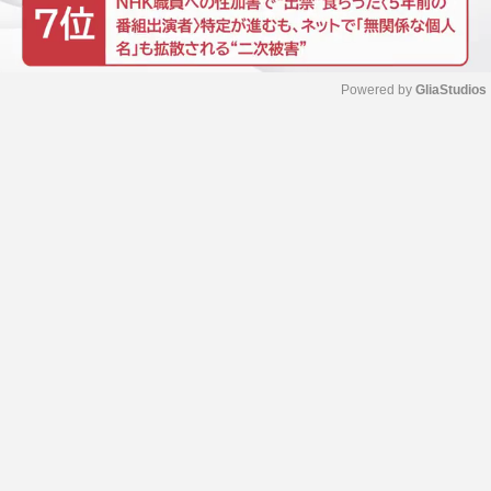
Powered by 
GliaStudios
M
u
t
e