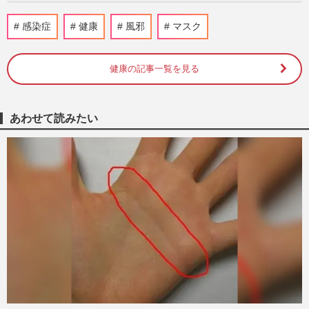
【東京23区で急増】墨田区でアライグマ出
感染症
健康
風邪
マスク
現！危険な病原体を媒介、専門家が警告す
る“驚きの繁殖力"と遭遇…
週刊女性PRIME
2026/5/30
健康の記事一覧を見る
医師が教える『のどの乾燥』万全対策！
冬こそこまめな水分補給が重要、“のど
あわせて読みたい
飴”は逆に口腔内の乾燥を招…
週刊女性2026年1月6日・13日号
2026/1/1
《命を守る真冬の健康法》82歳を迎えた加
トちゃんを守る！妻・綾菜さんが徹底する
「真冬の健康法」ぽかぽか…
週刊女性2025年12月23日号
2025/12/21
《インフル＆コロナ流行警報》重症化を防
ぐカギは「熱がなくても“早期受診”」一度
感染した人も要注意