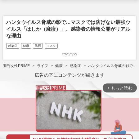
ハンタウイルス脅威の影で…マスクでは防げない最強ウ
イルス「はしか（麻疹）」、感染者の情報公開がリアル
な理由
感染症
健康
風邪
マスク
2026/5/21
週刊女性PRIME
ライフ
健康
感染症
ハンタウイルス脅威の影で…
広告の下にコンテンツが続きます
もっと読む
arrow_forward_ios