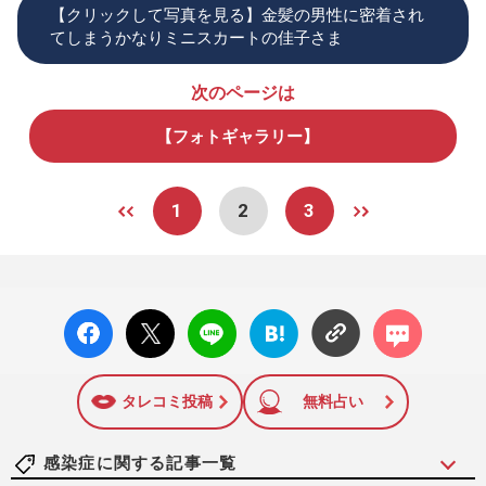
【クリックして写真を見る】金髪の男性に密着され
てしまうかなりミニスカートの佳子さま
次のページは
【フォトギャラリー】
1
2
3
facebo
X ポス
LINE
はてな
コメン
ok い
ト
ブック
ト
いね
マーク
に追加
タレコミ投稿
無料占い
感染症に関する記事一覧