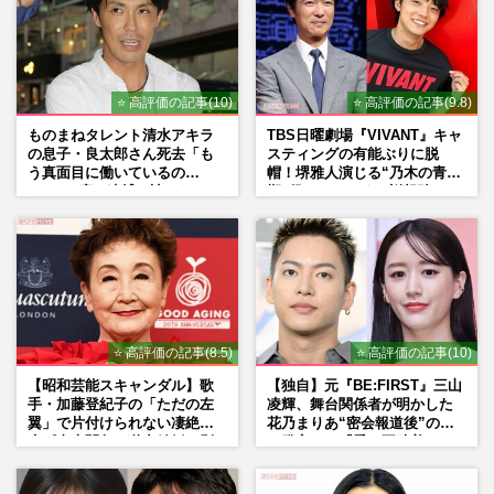
⭐ 高評価の記事(10)
⭐ 高評価の記事(9.8)
ものまねタレント清水アキラ
TBS日曜劇場『VIVANT』キャ
の息子・良太郎さん死去「も
スティングの有能ぶりに脱
う真面目に働いているの
帽！堺雅人演じる“乃木の青年
で」、2度の逮捕も諦めなかっ
期”役は、そっくり説根強い
た芸能界“波乱に満ちた37年”
Mr.Children桜井和寿のバンド
マン長男・櫻井海音だった
⭐ 高評価の記事(8.5)
⭐ 高評価の記事(10)
【昭和芸能スキャンダル】歌
【独自】元『BE:FIRST』三山
手・加藤登紀子の「ただの左
凌輝、舞台関係者が明かした
翼」で片付けられない凄絶半
花乃まりあ“密会報道後”の呆
生《東大闘争、獄中結婚、別
れ発言と、『愛の不時着』の
荘で内ゲバ事件》
劇場が答えた共演舞台の行方