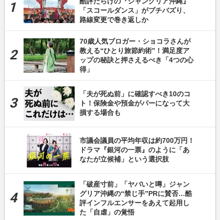
酷評だらけの『ジャングリア沖縄』
「スコールダンス」がプチバズり、
路線変更で巻き返しか
70歳人気ブロガー・ショコラさんが
教える“ひとり旅節約術”！満足度ア
ップの秘訣と押さえるべき「4つの心
得」
「夫が死ぬ前」に確認すべき10のコ
ト！保険金や預金がパーになって大
損する場合も
市議会議員の平均年収は約700万円！
ドラマ『銀河の一票』のように「あ
なたが立候補」という選択肢
「破産寸前」「ヤバいと噂」ジャン
グリア沖縄の“禁じ手”PRに賛否…酷
評インフルエンサーをあえて起用し
た「自虐」の覚悟