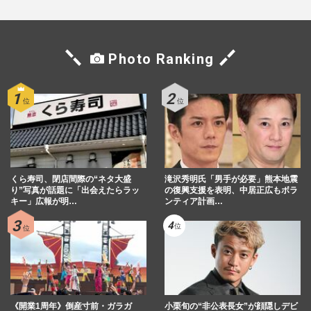
Photo Ranking
くら寿司、閉店間際の“ネタ大盛
滝沢秀明氏「男手が必要」熊本地震
り”写真が話題に「出会えたらラッ
の復興支援を表明、中居正広もボラ
キー」広報が明…
ンティア計画…
《開業1周年》倒産寸前・ガラガ
小栗旬の“非公表長女”が顔隠しデビ