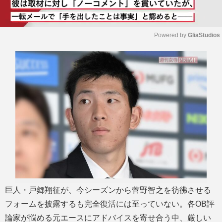
Powered by 
GliaStudios
M
u
t
e
巨人・戸郷翔征が、今シーズンから菅野智之を彷彿させる
フォームを披露するも完全復活には至っていない。各OB評
論家が悩める元エースにアドバイスを寄せ合う中、厳しい