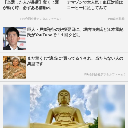
【当選した人が暴露】宝くじ運
アマゾンで大人気！血圧対策は
が動く時、必ずある前触れ
コーヒーに足してみて
PR(合同会社デジタルファーム )
PR(森永乳業)
巨人・戸郷翔征の好投翌日に、堀内恒夫氏と江本孟紀
氏がYouTubeで「１回クビに...
まだ宝くじ“適当に”買ってる？それ、当たらない人の
典型です
PR(合同会社デジタルファーム )