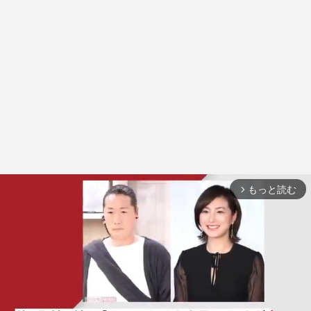
もっと読む
arrow_forward_ios