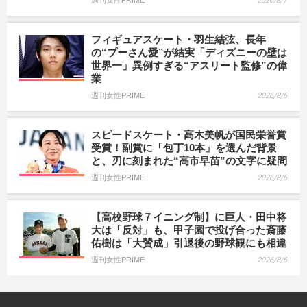
2026/8/7
フィギュアスケート・羽生結弦、長年
の“プーさん愛”が結実「ディズニーの壁は
世界一」異例すぎる“アスリート監修”の偉
業
週刊女性PRIME
2026/8/6
スピードスケート・高木美帆が国民栄誉賞
受賞！副賞に「包丁10本」を選んだ背景
と、刃に刻まれた“高市早苗”の文字に疑問
週刊女性PRIME
2026/8/6
【高校野球７イニング制】に巨人・田中将
大は「反対」も、甲子園で投げ合った斎藤
佑樹は「大賛成」引退後の野球観にも相違
週刊女性PRIME
2026/8/6