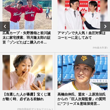
広島カープ・矢野雅哉と前川誠
アマゾンで大人気！血圧対策は
太に家宅捜索、羽月隆太郎の証
コーヒーに足してみて
言「ゾンビたばこ購入の６...
PR(森永乳業)
【当選した人が暴露】宝くじ運
高橋由伸氏、盟友・上原浩治氏
が動く時、必ずある前触れ
からの「巨人次期監督」の質問
に“フリーズ＆意味深発言...
PR(合同会社デジタルファーム )