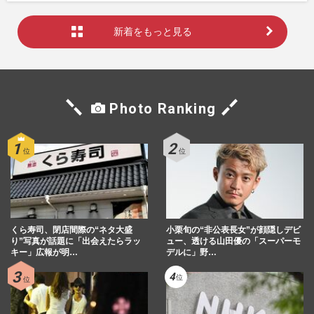
新着をもっと見る
Photo Ranking
くら寿司、閉店間際の“ネタ大盛
小栗旬の“非公表長女”が顔隠しデビ
り”写真が話題に「出会えたらラッ
ュー、透ける山田優の「スーパーモ
キー」広報が明…
デルに」野…