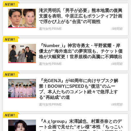
滝沢秀明氏「男手が必要」熊本地震の復興
支援を表明、中居正広もボランティア計画
で浮かび上がる“合流”の可能性
週刊女性PRIME
5時間前
『Number_i』神宮寺勇太・平野紫耀・岸
優太が“海外進出”の夢実現も、チケット価
格が大幅変更！世界規模の高騰に不満噴出
週刊女性PRIME
6時間前
『光GENJI』が40周年に向けサブスク解
禁！BOOWYにSPEEDも“復活”のムー
ブ、本人たちのコメント続々で急浮上す
る“再結成”の道
週刊女性PRIME
6時間前
『Aぇ!group』末澤誠也、村重杏奈とのデ
ート企画で見せた“オレ様”本性「ちっこい