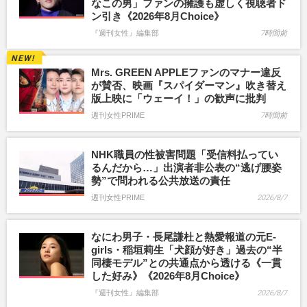
なこの男」ファンの擁護も虚しく視聴者ド
ン引き《2026年8月Choice》
『週刊女性』編集部
7時間前
Mrs. GREEN APPLEファンのマナー違反
が賛否、映画『スパイダーマン』吹き替え
版上映に「ウェーイ！」の歓声に批判
週刊女性PRIME
7時間前
NHK職員の性被害問題「受信料払ってい
るんだから…」出演者非公表の“逃げ腰姿
勢”で問われる公共放送の責任
週刊女性PRIME
2026/8/7
なにわ男子・長尾謙杜と熱愛報道の元E-
girls・稲垣莉生「犬顔が好き」過去の“半
同棲モデル”との共通点から透ける《一貫
した好み》《2026年8月Choice》
『週刊女性』編集部
2026/8/7