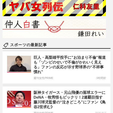
スポーツの最新記事
巨人・高梨雄平投手に”お泊まり不倫”報道
も「ゾンビのせいで不倫がかわいく見え
る」ファンの反応が示す野球界の“不祥事
慣れ”
週刊女性PRIME
5時間前
阪神タイガース・元山飛優の落球エラーに
DeNA・牧秀悟もビックリ！2連覇目指す
藤川球児監督の“泣きどころ”にファン《鳥
谷2世求む》
週刊女性PRIME