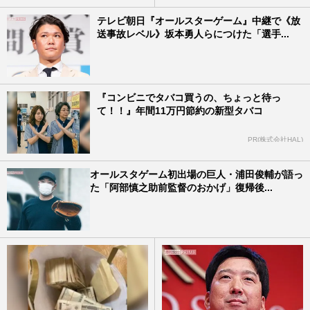
テレビ朝日『オールスターゲーム』中継で《放
送事故レベル》坂本勇人らにつけた「選手...
『コンビニでタバコ買うの、ちょっと待っ
て！！』年間11万円節約の新型タバコ
PR(株式会社HAL)
オールスタゲーム初出場の巨人・浦田俊輔が語っ
た「阿部慎之助前監督のおかげ」復帰後...