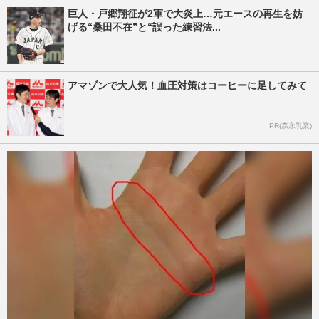
巨人・戸郷翔征が2軍で大炎上…元エースの再生を妨
げる“桑田不在”と“誤った練習法...
アマゾンで大人気！血圧対策はコーヒーに足してみて
PR(森永乳業)