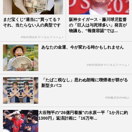
まだ宝くじ“適当に”買ってる？
阪神タイガース・藤川球児監督
それ、当たらない人の典型です
の「巨人は与死球多い」発言が
物議も、“報復容認”では...
PR(合同会社デジタルファーム )
あなたの金運、今が変わる時かもしれません
PR(合同会社デジタルファーム )
「たばこ税なし」思わぬ朗報に喫煙者が群がる
新型タバコ
PR(株式会社HAL)
大谷翔平の“26億円着服”の水原一平「1か月に約
1300円」返済計画に「16万年...