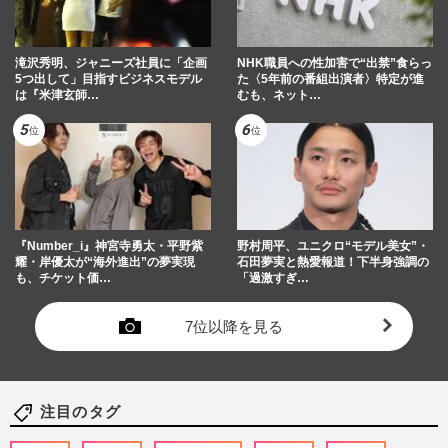
滝沢秀明、ジャニーズ社員に「企画
NHK職員への性加害で“出禁”食らっ
5つ出して」目指すビジネスモデル
た〈5年前の番組出演者〉特定が進
は『米津玄師…
むも、ネット…
『Number_i』神宮寺勇太・平野紫
野村周平、ユニクロ“モデル美女”・
耀・岸優太が“海外進出”の夢実現
石田夢実と熱愛報道！下半身強調の
も、チケット価…
「過激すぎ…
7位以降を見る
注目のタグ