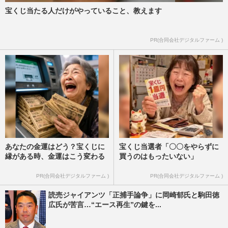
宝くじ当たる人だけがやっていること、教えます
PR(合同会社デジタルファーム )
あなたの金運はどう？宝くじに
宝くじ当選者「〇〇をやらずに
縁がある時、金運はこう変わる
買うのはもったいない」
PR(合同会社デジタルファーム )
PR(合同会社デジタルファーム )
読売ジャイアンツ「正捕手論争」に岡崎郁氏と駒田徳
広氏が苦言…“エース再生”の鍵を...