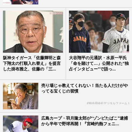
阪神タイガース「佐藤輝明と森
大谷翔平の元通訳・水原一平氏
下翔太の打順入れ替え」を提言
「命を賭けて…」公開された“独
した掛布雅之、佐藤の「三...
占インタビュー”で語っ...
売り場じゃ教えてくれない！当たる人だけがや
ってる宝くじの習慣
PR(合同会社デジタルファーム )
広島カープ・羽月隆太郎が“ゾンビたばこ”逮捕
から半年で野球再開！『宮崎灼熱フェニ...