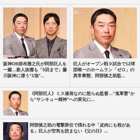
阪神OB掛布雅之氏が阿部巨人を
巨人がオープン戦９試合で12球
一蹴…新人抜擢も「5回まで」藤
団唯一のホームラン「ゼロ」の
川阪神に漂う“1強”...
異常事態、阿部慎之助監...
《阿部巨人》ミス連発なのに怒らぬ監督…“鬼軍曹”か
ら“サンキュー精神”への変化に...
阿部慎之助の電撃辞任で揺れる中「皮肉にも程があ
る」巨人が空気を読まない《父の日》...