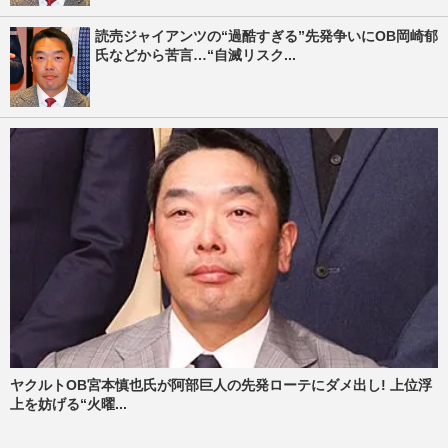
読売ジャイアンツの“過酷すぎる”先発争いにOB岡崎郁
氏などから苦言…“自滅リスク...
ヤクルトOB宮本慎也氏が阿部巨人の先発ローテにダメ出し! 上位浮
上を妨げる“火曜...