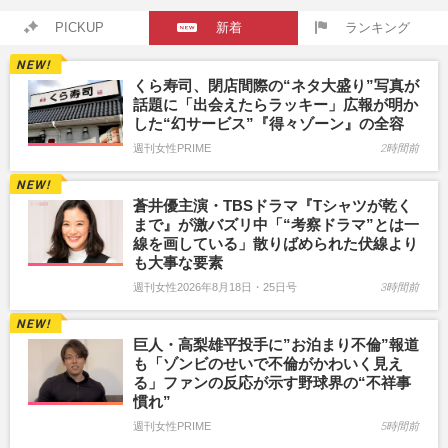
PICKUP
新着
ランキング
くら寿司、閉店間際の“ネタ大盛り”写真が
話題に「出会えたらラッキー」広報が明か
した“幻サービス”『得々ゾーン』の全容
週刊女性PRIME
2時間前
蒼井優主演・TBSドラマ『Tシャツが乾く
まで』が激バズリ中「“考察ドラマ”とは一
線を画している」散りばめられた伏線より
も大事な要素
週刊女性2026年8月18日・25日号
3時間前
巨人・高梨雄平投手に”お泊まり不倫”報道
も「ゾンビのせいで不倫がかわいく見え
る」ファンの反応が示す野球界の“不祥事
慣れ”
週刊女性PRIME
5時間前