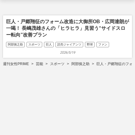
巨人・戸郷翔征のフォーム改造に大御所OB・広岡達朗が
一喝！ 長嶋茂雄さんの「ヒラヒラ」見習う“サイドスロ
ー転向”改善プラン
阿部慎之助
スポーツ
巨人
読売ジャイアンツ
野球
ファン
2026/5/19
週刊女性PRIME
芸能
スポーツ
阿部慎之助
巨人・戸郷翔征のフォー