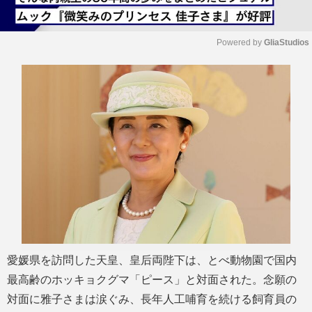
Powered by 
GliaStudios
M
u
t
e
愛媛県を訪問した天皇、皇后両陛下は、とべ動物園で国内
最高齢のホッキョクグマ「ピース」と対面された。念願の
対面に雅子さまは涙ぐみ、長年人工哺育を続ける飼育員の