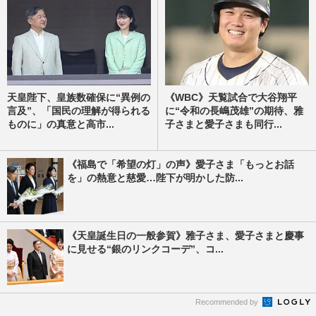
天皇陛下、皇族数確保に“異例の
《WBC》天覧試合で大谷翔平
言及”、「国民の理解が得られる
に“令和の長嶋茂雄”の期待、雅
ものに」の真意と高市...
子さまと愛子さまも同行...
《福島で「希望の灯」の声》愛子さま「もっとお話
を」の熱意と慈愛…陛下が明かした防...
《天皇誕生日の一般参賀》雅子さま、愛子さまと慶事
に見せる“銀のリンクコーデ”、コ...
Recommended by