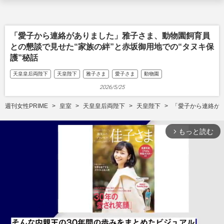
「愛子から連絡がありました」雅子さま、動物園飼育員
との懇談で見せた“家族の絆”と赤坂御用地での“タヌキ保
護”秘話
天皇皇后両陛下
天皇陛下
雅子さま
愛子さま
動物園
2026/5/25
週刊女性PRIME
皇室
天皇皇后両陛下
天皇陛下
「愛子から連絡があ
もっと読む
arrow_forward_ios