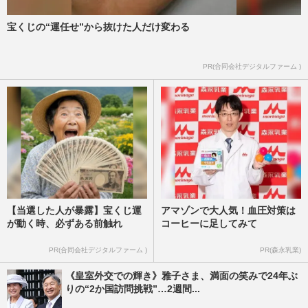
宝くじの“運任せ”から抜けた人だけ変わる
PR(合同会社デジタルファーム )
【当選した人が暴露】宝くじ運
アマゾンで大人気！血圧対策は
が動く時、必ずある前触れ
コーヒーに足してみて
PR(合同会社デジタルファーム )
PR(森永乳業)
《皇室外交での輝き》雅子さま、満面の笑みで24年ぶ
りの“2か国訪問挑戦”…2週間...