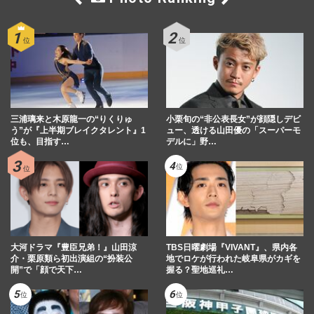
三浦璃来と木原龍一の“りくりゅ
小栗旬の“非公表長女”が顔隠しデビ
う”が『上半期ブレイクタレント』1
ュー、透ける山田優の「スーパーモ
位も、目指す…
デルに」野…
大河ドラマ『豊臣兄弟！』山田涼
TBS日曜劇場『VIVANT』、県内各
介・栗原類ら初出演組の“扮装公
地でロケが行われた岐阜県がカギを
開”で「顔で天下…
握る？聖地巡礼…