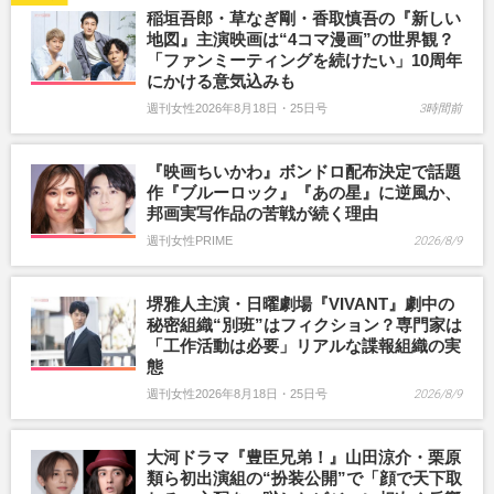
稲垣吾郎・草なぎ剛・香取慎吾の『新しい
地図』主演映画は“4コマ漫画”の世界観？
「ファンミーティングを続けたい」10周年
にかける意気込みも
週刊女性2026年8月18日・25日号
3時間前
『映画ちいかわ』ボンドロ配布決定で話題
作『ブルーロック』『あの星』に逆風か、
邦画実写作品の苦戦が続く理由
週刊女性PRIME
2026/8/9
堺雅人主演・日曜劇場『VIVANT』劇中の
秘密組織“別班”はフィクション？専門家は
「工作活動は必要」リアルな諜報組織の実
態
週刊女性2026年8月18日・25日号
2026/8/9
大河ドラマ『豊臣兄弟！』山田涼介・栗原
類ら初出演組の“扮装公開”で「顔で天下取