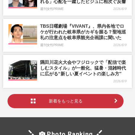
れる」心配を一蹴したビジュに相次ぐ反響
週刊女性PRIME
2026/8/9
TBS日曜劇場『VIVANT』、県内各地でロ
ケが行われた岐阜県がカギを握る？聖地巡
礼の注意点を岐阜県観光企画課に聞いた
週刊女性PRIME
2026/8/9
隅田川花火大会やフジロックで「配信で楽
しむスタイル」が一般化、猛暑・混雑時代
に広がる“新しい夏イベントの楽しみ方”
2026/8/9
新着をもっと見る
Photo Ranking