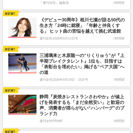
『週刊女性』編集部
0時間前
《デビュー30周年》相川七瀬が語る50代の
生き方「24時に就寝」「年齢と仲良くす
る」 ヒット曲の苦悩を越えて挑む武道館
週刊女性2026年8月11日号
0時間前
三浦璃来と木原龍一の“りくりゅう”が『上
半期ブレイクタレント』1位も、目指すは
「表彰台を埋めたい」掲げる“ペア大国”へ
の道
週刊女性2026年8月18日・25日号
1時間前
静岡『炭焼きレストランさわやか』が値上
げを発表するも「まだ全然安い」と歓迎の
声、消費者が揺らがない“ハンバーグ”のブ
ランド力
週刊女性PRIME
2時間前