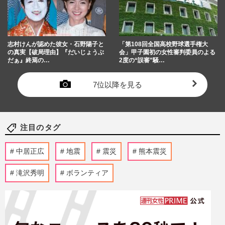
志村けんが認めた彼女・石野陽子と
「第108回全国高校野球選手権大
の真実【破局理由】『だいじょうぶ
会」甲子園初の女性審判委員のよる
だぁ』終焉の…
2度の“誤審”騒…
7位以降を見る
注目のタグ
中居正広
地震
震災
熊本震災
滝沢秀明
ボランティア