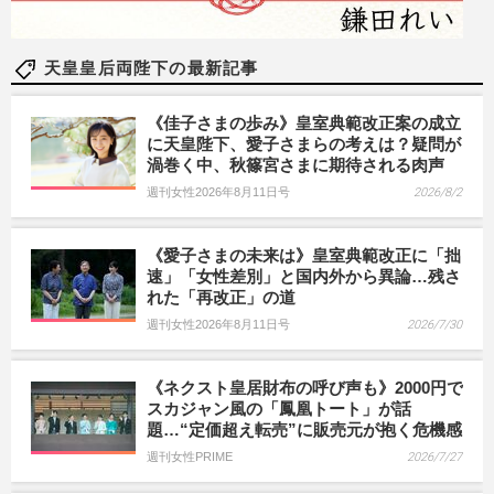
天皇皇后両陛下の最新記事
《佳子さまの歩み》皇室典範改正案の成立
に天皇陛下、愛子さまらの考えは？疑問が
渦巻く中、秋篠宮さまに期待される肉声
週刊女性2026年8月11日号
2026/8/2
《愛子さまの未来は》皇室典範改正に「拙
速」「女性差別」と国内外から異論…残さ
れた「再改正」の道
週刊女性2026年8月11日号
2026/7/30
《ネクスト皇居財布の呼び声も》2000円で
スカジャン風の「鳳凰トート」が話
題…“定価超え転売”に販売元が抱く危機感
週刊女性PRIME
2026/7/27