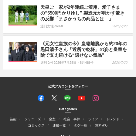
天皇ご一家が2年連続ご着用、愛子さま
の“5500円かりゆし” 製造元が明かす驚き
の反響「まさかうちの商品とは…」
週刊女性PRIME
2026/7/23
《元女性皇族の今》皇籍離脱から約20年の
黒田清子さん「近所で乾杯」の姿と皇室を
陰で支え続ける“隠せない気品”
週刊女性2026年7月28日・8月4日号
2026/7/20
公式アカウントをフォロー
Categories
芸能
ジャニーズ
皇室
社会・事件
ライフ
トレンド
コミックス
連載一覧
タグ一覧
無料占い