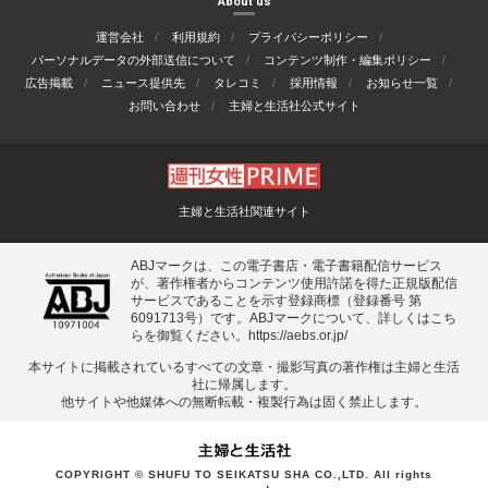
About us
運営会社
利用規約
プライバシーポリシー
パーソナルデータの外部送信について
コンテンツ制作・編集ポリシー
広告掲載
ニュース提供先
タレコミ
採用情報
お知らせ一覧
お問い合わせ
主婦と生活社公式サイト
主婦と生活社関連サイト
ABJマークは、この電子書店・電子書籍配信サービス
が、著作権者からコンテンツ使用許諾を得た正規版配信
サービスであることを示す登録商標（登録番号 第
6091713号）です。ABJマークについて、詳しくはこち
らを御覧ください。
https://aebs.or.jp/
本サイトに掲載されているすべての⽂章・撮影写真の著作権は主婦と⽣活
社に帰属します。
他サイトや他媒体への無断転載・複製⾏為は固く禁⽌します。
COPYRIGHT © SHUFU TO SEIKATSU SHA CO.,LTD. All rights