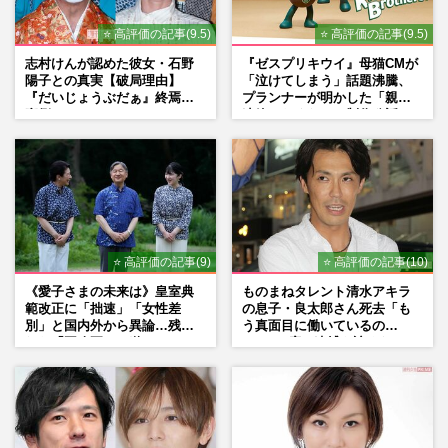
⭐ 高評価の記事(9.5)
⭐ 高評価の記事(9.5)
志村けんが認めた彼女・石野
『ゼスプリキウイ』母猫CMが
陽子との真実【破局理由】
「泣けてしまう」話題沸騰、
『だいじょうぶだぁ』終焉の
プランナーが明かした「親に
裏側
連絡したくなる」制作秘話
⭐ 高評価の記事(9)
⭐ 高評価の記事(10)
《愛子さまの未来は》皇室典
ものまねタレント清水アキラ
範改正に「拙速」「女性差
の息子・良太郎さん死去「も
別」と国内外から異論…残さ
う真面目に働いているの
れた「再改正」の道
で」、2度の逮捕も諦めなかっ
た芸能界“波乱に満ちた37年”