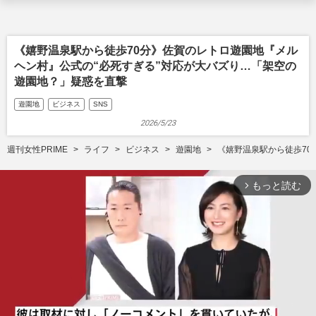
《嬉野温泉駅から徒歩70分》佐賀のレトロ遊園地『メル
ヘン村』公式の“必死すぎる”対応が大バズり…「架空の
遊園地？」疑惑を直撃
遊園地
ビジネス
SNS
2026/5/23
週刊女性PRIME
ライフ
ビジネス
遊園地
《嬉野温泉駅から徒歩70
もっと読む
arrow_forward_ios