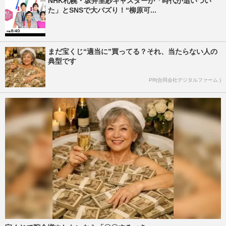
NHK札幌・坂井里紗キャスターが「時代が追いつい
た」とSNSで大バズり！“柳原可...
まだ宝くじ“適当に”買ってる？それ、当たらない人の
典型です
PR(合同会社デジタルファーム )