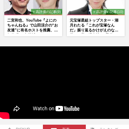
⭐ 高評価の記事(9)
⭐ 高評価の記事(10)
二宮和也、YouTube『よにの
元宝塚星組トップスター・湖
ちゃんねる』で山田涼介の“お
月わたる「これが宝塚なん
友達”に有名ホストを推薦、歌
だ」振り返るかけがえのない
舞伎町に“急接近”でファン
日々、夢の現在地と“男役”へ
「関わらないで！」
の思い