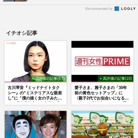
Recommended by
イチオシ記事
⭐ 高評価の記事(9.7)
⭐ 高評価の記事(10)
古川琴音『ミッドナイトタク
愛子さま、雅子さまの「30年
シー』の“ミステリアスな眼差
前の黄色セットアップ」に
し”に「僕の描く女の子みた
〈親子2代でお似合いになる〉
い」現代美術家・奈良美智氏
の声、ご成婚時のドレスも手
もSNSで“公認”
がけた森英恵さんとの絆