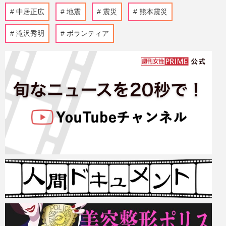
中居正広
地震
震災
熊本震災
滝沢秀明
ボランティア