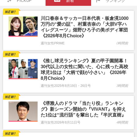
PICKUP
新着
ランキング
川口春奈＆サッカー日本代表・板倉滉1000
万円の“愛の証”、村重杏奈の「大胆V字ハ
イレグスーツ」畑野ひろ子の美ボディ軍団
《2026年8月Choice》
週刊女性PRIME
0時間前
《推し球児ランキング》夏の甲子園開幕！
30代以上の女性に聞いた、心に残った高校
球児1位は「大柄で顔が小さい」《2026年
8月Choice》
週刊女性2025年8月19日・26日号
3時間前
《堺雅人のドラマ「当たり役」ランキン
グ》新シーズン開始の『VIVANT』を抑え
た1位は“流行語”を輩出した『半沢直樹』
週刊女性2026年8月11日号
4時間前