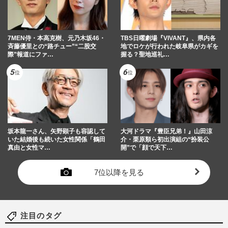
7MEN侍・本高克樹、元乃木坂46・
TBS日曜劇場『VIVANT』、県内各
斉藤優里との“路チュー”“二股交
地でロケが行われた岐阜県がカギを
際”報道にファ…
握る？聖地巡礼…
坂本龍一さん、矢野顕子も容認して
大河ドラマ『豊臣兄弟！』山田涼
いた結婚後も続いた女性関係「鶴田
介・栗原類ら初出演組の“扮装公
真由と女性マ…
開”で「顔で天下…
7位以降を見る
注目のタグ