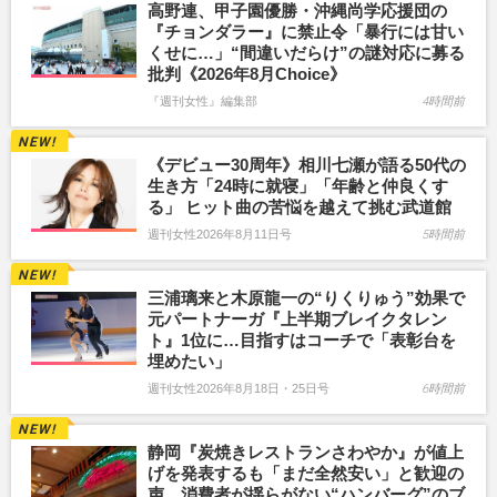
高野連、甲子園優勝・沖縄尚学応援団の
『チョンダラー』に禁止令「暴行には甘い
くせに…」“間違いだらけ”の謎対応に募る
批判《2026年8月Choice》
『週刊女性』編集部
4時間前
《デビュー30周年》相川七瀬が語る50代の
生き方「24時に就寝」「年齢と仲良くす
る」 ヒット曲の苦悩を越えて挑む武道館
週刊女性2026年8月11日号
5時間前
三浦璃来と木原龍一の“りくりゅう”効果で
元パートナーガ『上半期ブレイクタレン
ト』1位に…目指すはコーチで「表彰台を
埋めたい」
週刊女性2026年8月18日・25日号
6時間前
静岡『炭焼きレストランさわやか』が値上
げを発表するも「まだ全然安い」と歓迎の
声、消費者が揺らがない“ハンバーグ”のブ