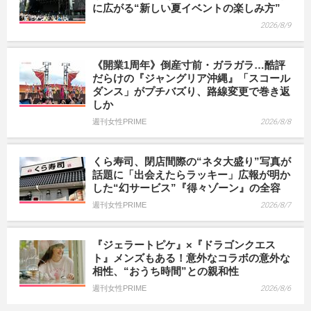
に広がる“新しい夏イベントの楽しみ方”
2026/8/9
《開業1周年》倒産寸前・ガラガラ…酷評
だらけの『ジャングリア沖縄』「スコール
ダンス」がプチバズり、路線変更で巻き返
しか
週刊女性PRIME
2026/8/8
くら寿司、閉店間際の“ネタ大盛り”写真が
話題に「出会えたらラッキー」広報が明か
した“幻サービス”『得々ゾーン』の全容
週刊女性PRIME
2026/8/7
『ジェラートピケ』×『ドラゴンクエス
ト』メンズもある！意外なコラボの意外な
相性、“おうち時間”との親和性
週刊女性PRIME
2026/8/6