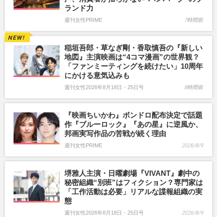
ランド力
週刊女性PRIME
7時間前
稲垣吾郎・草なぎ剛・香取慎吾の『新しい
地図』主演映画は“4コマ漫画”の世界観？
「ファンミーティングを続けたい」10周年
にかける意気込みも
週刊女性2026年8月18日・25日号
8時間前
『映画ちいかわ』ボンドロ配布決定で話題
作『ブルーロック』『あの星』に逆風か、
邦画実写作品の苦戦が続く理由
週刊女性PRIME
2026/8/9
堺雅人主演・日曜劇場『VIVANT』劇中の
秘密組織“別班”はフィクション？専門家は
「工作活動は必要」リアルな諜報組織の実
態
週刊女性2026年8月18日・25日号
2026/8/9