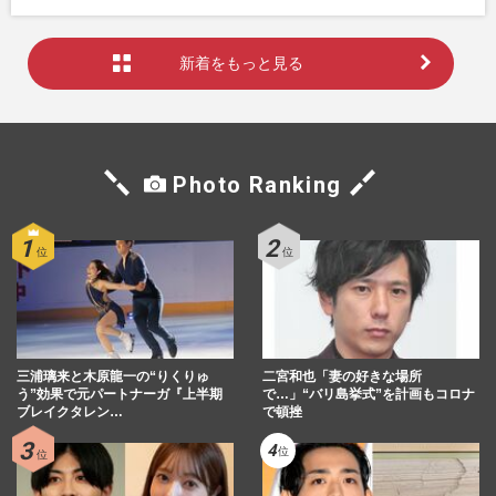
新着をもっと見る
Photo Ranking
三浦璃来と木原龍一の“りくりゅ
二宮和也「妻の好きな場所
う”効果で元パートナーガ『上半期
で…」“バリ島挙式”を計画もコロナ
ブレイクタレン…
で頓挫