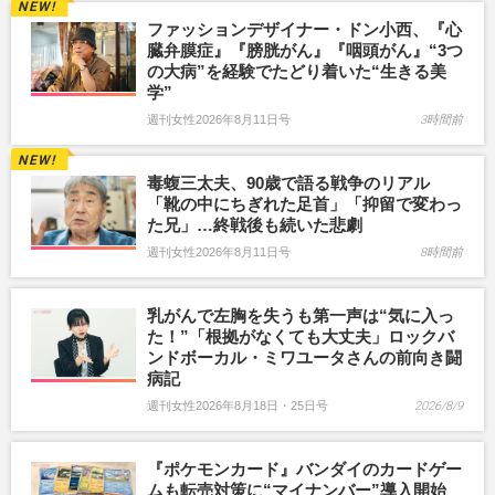
ファッションデザイナー・ドン小西、『心
臓弁膜症』『膀胱がん』『咽頭がん』“3つ
の大病”を経験でたどり着いた“生きる美
学”
週刊女性2026年8月11日号
3時間前
毒蝮三太夫、90歳で語る戦争のリアル
「靴の中にちぎれた足首」「抑留で変わっ
た兄」…終戦後も続いた悲劇
週刊女性2026年8月11日号
8時間前
乳がんで左胸を失うも第一声は“気に入っ
た！”「根拠がなくても大丈夫」ロックバ
ンドボーカル・ミワユータさんの前向き闘
病記
週刊女性2026年8月18日・25日号
2026/8/9
『ポケモンカード』バンダイのカードゲー
ムも転売対策に“マイナンバー”導入開始