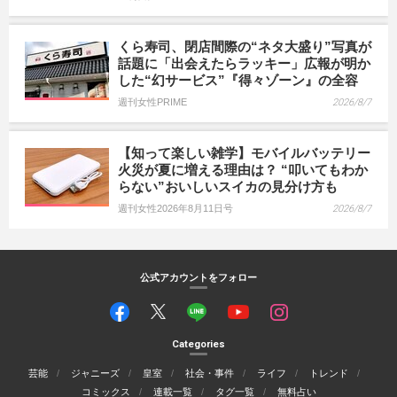
くら寿司、閉店間際の“ネタ大盛り”写真が
話題に「出会えたらラッキー」広報が明か
した“幻サービス”『得々ゾーン』の全容
週刊女性PRIME
2026/8/7
【知って楽しい雑学】モバイルバッテリー
火災が夏に増える理由は？ “叩いてもわか
らない”おいしいスイカの見分け方も
週刊女性2026年8月11日号
2026/8/7
公式アカウントをフォロー
Categories
芸能
ジャニーズ
皇室
社会・事件
ライフ
トレンド
コミックス
連載一覧
タグ一覧
無料占い