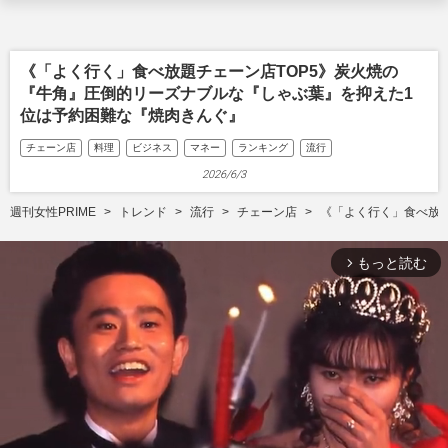
《「よく行く」食べ放題チェーン店TOP5》炭火焼の
『牛角』圧倒的リーズナブルな『しゃぶ葉』を抑えた1
位は予約困難な『焼肉きんぐ』
チェーン店
料理
ビジネス
マネー
ランキング
流行
2026/6/3
週刊女性PRIME
トレンド
流行
チェーン店
《「よく行く」食べ放
もっと読む
arrow_forward_ios