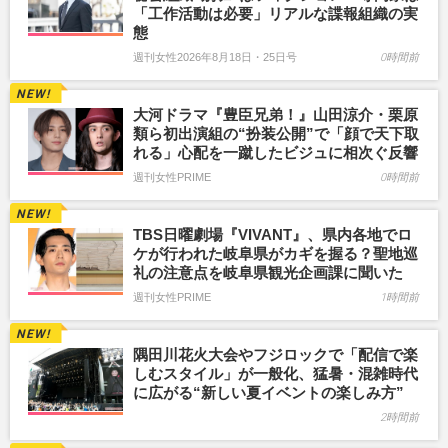
「工作活動は必要」リアルな諜報組織の実
態
週刊女性2026年8月18日・25日号
0時間前
大河ドラマ『豊臣兄弟！』山田涼介・栗原
類ら初出演組の“扮装公開”で「顔で天下取
れる」心配を一蹴したビジュに相次ぐ反響
週刊女性PRIME
0時間前
TBS日曜劇場『VIVANT』、県内各地でロ
ケが行われた岐阜県がカギを握る？聖地巡
礼の注意点を岐阜県観光企画課に聞いた
週刊女性PRIME
1時間前
隅田川花火大会やフジロックで「配信で楽
しむスタイル」が一般化、猛暑・混雑時代
に広がる“新しい夏イベントの楽しみ方”
2時間前