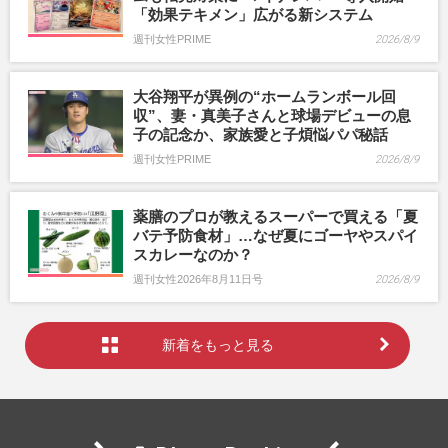
「効果テキメン」広がる新システム
週刊女性PRIME
2026/8/9
大谷翔平が異例の“ホームランボール回
収”、妻・真美子さんと球場デビューの息
子の記念か、家族愛と子煩悩パパ秘話
週刊女性PRIME
2026/8/9
薬膳のプロが教えるスーパーで買える「夏
バテ予防食材」…なぜ夏にゴーヤやスパイ
スカレーなのか？
週刊女性2026年8月11日号
2026/8/9
新着をもっと見る