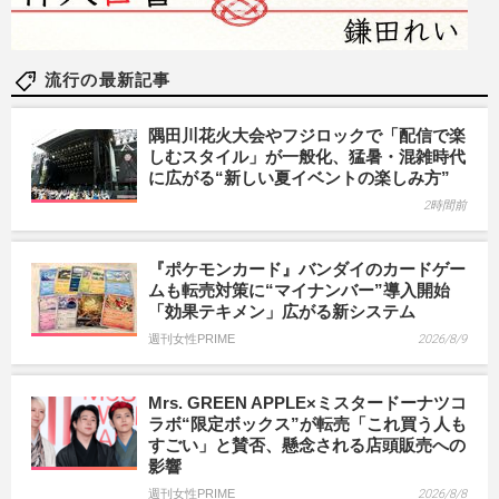
流行の最新記事
隅田川花火大会やフジロックで「配信で楽
しむスタイル」が一般化、猛暑・混雑時代
に広がる“新しい夏イベントの楽しみ方”
2時間前
『ポケモンカード』バンダイのカードゲー
ムも転売対策に“マイナンバー”導入開始
「効果テキメン」広がる新システム
週刊女性PRIME
2026/8/9
Mrs. GREEN APPLE×ミスタードーナツコ
ラボ“限定ボックス”が転売「これ買う人も
すごい」と賛否、懸念される店頭販売への
影響
週刊女性PRIME
2026/8/8