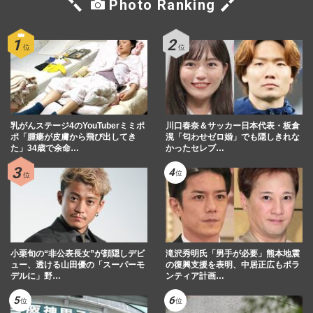
Photo Ranking
乳がんステージ4のYouTuberミミポ
川口春奈＆サッカー日本代表・板倉
ポ「腫瘍が皮膚から飛び出してき
滉「匂わせゼロ婚」でも隠しきれな
た」34歳で余命…
かったセレブ…
小栗旬の“非公表長女”が顔隠しデビ
滝沢秀明氏「男手が必要」熊本地震
ュー、透ける山田優の「スーパーモ
の復興支援を表明、中居正広もボラ
デルに」野…
ンティア計画…