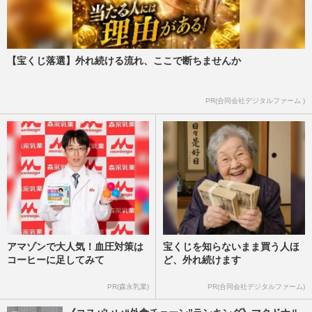
【宝くじ落選】外れ続ける流れ、ここで断ちませんか
PR(合同会社デジタルファーム )
アマゾンで大人気！血圧対策は
宝くじを知らないまま買う人ほ
コーヒーに足してみて
ど、外れ続けます
PR(森永乳業)
PR(合同会社デジタルファーム)