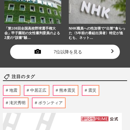
「第108回全国高校野球選手権大
NHK職員への性加害で“出禁”食らっ
会」甲子園初の女性審判委員のよる
た〈5年前の番組出演者〉特定が進
2度の“誤審”騒…
むも、ネット…
7位以降を見る
注目のタグ
地震
中居正広
熊本震災
震災
滝沢秀明
ボランティア