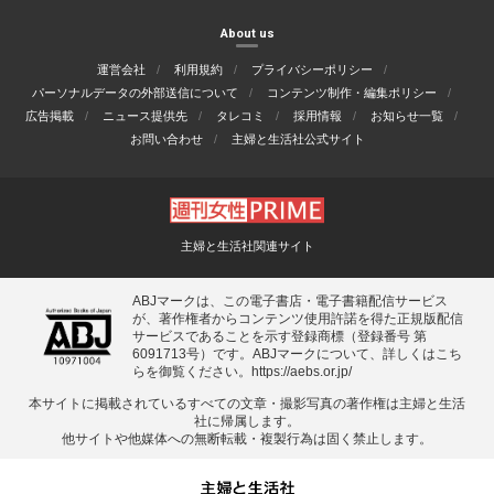
About us
運営会社
利用規約
プライバシーポリシー
パーソナルデータの外部送信について
コンテンツ制作・編集ポリシー
広告掲載
ニュース提供先
タレコミ
採用情報
お知らせ一覧
お問い合わせ
主婦と生活社公式サイト
主婦と生活社関連サイト
ABJマークは、この電子書店・電子書籍配信サービス
が、著作権者からコンテンツ使用許諾を得た正規版配信
サービスであることを示す登録商標（登録番号 第
6091713号）です。ABJマークについて、詳しくはこち
らを御覧ください。
https://aebs.or.jp/
本サイトに掲載されているすべての⽂章・撮影写真の著作権は主婦と⽣活
社に帰属します。
他サイトや他媒体への無断転載・複製⾏為は固く禁⽌します。