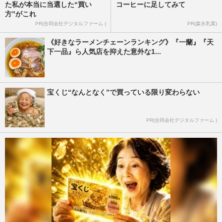
た私が本当に当選した“買い
コーヒーに足してみて
方”がこれ
PR(合同会社デジタルファーム )
PR(森永乳業)
《好きなラーメンチェーンランキング》『一蘭』『天
下一品』ら人気店を抑えた意外な1...
宝くじ“なんとなく”で買っている限り変わらない
PR(合同会社デジタルファーム )