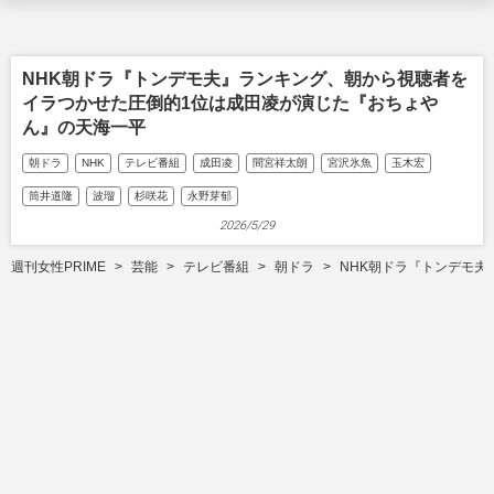
NHK朝ドラ『トンデモ夫』ランキング、朝から視聴者を
イラつかせた圧倒的1位は成田凌が演じた『おちょや
ん』の天海一平
朝ドラ
NHK
テレビ番組
成田凌
間宮祥太朗
宮沢氷魚
玉木宏
筒井道隆
波瑠
杉咲花
永野芽郁
2026/5/29
週刊女性PRIME
芸能
テレビ番組
朝ドラ
NHK朝ドラ『トンデモ