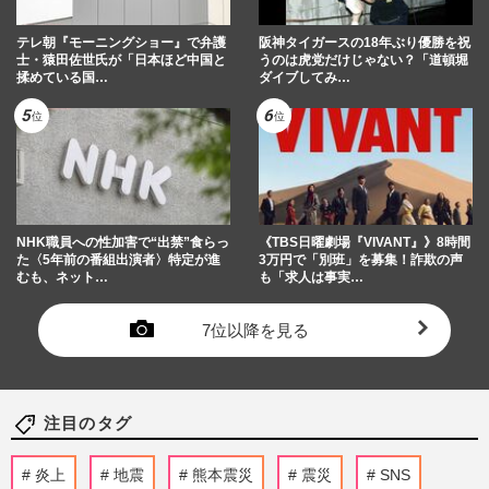
テレ朝『モーニングショー』で弁護
阪神タイガースの18年ぶり優勝を祝
士・猿田佐世氏が「日本ほど中国と
うのは虎党だけじゃない？「道頓堀
揉めている国…
ダイブしてみ…
NHK職員への性加害で“出禁”食らっ
《TBS日曜劇場『VIVANT』》8時間
た〈5年前の番組出演者〉特定が進
3万円で「別班」を募集！詐欺の声
むも、ネット…
も「求人は事実…
7位以降を見る
注目のタグ
炎上
地震
熊本震災
震災
SNS