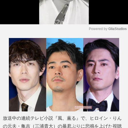
Powered by 
GliaStudios
M
u
t
e
放送中の連続テレビ小説『風、薫る』で、ヒロイン・りん
の元夫・亀吉（三浦貴大）の暴君ぶりに悲鳴を上げた視聴