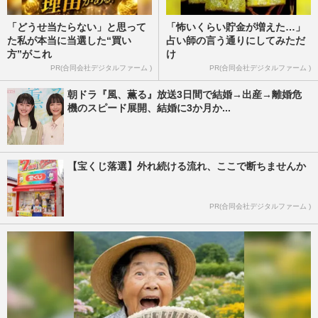
「どうせ当たらない」と思って
「怖いくらい貯金が増えた…」
た私が本当に当選した“買い
占い師の言う通りにしてみただ
方”がこれ
け
PR(合同会社デジタルファーム )
PR(合同会社デジタルファーム )
朝ドラ『風、薫る』放送3日間で結婚→出産→離婚危
機のスピード展開、結婚に3か月か...
【宝くじ落選】外れ続ける流れ、ここで断ちませんか
PR(合同会社デジタルファーム )