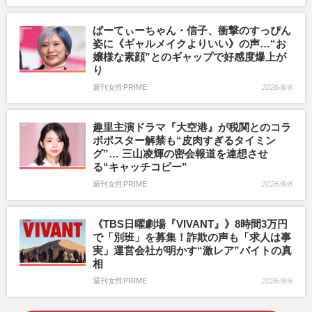
ぱーてぃーちゃん・信子、衝撃のすっぴん
姿に《ギャルメイクよりいい》の声…“お
嬢様な素顔”とのギャップで好感度爆上が
り
週刊女性PRIME
2026/8/6
趣里主演ドラマ『大空港』が税関とのコラ
ボポスター解禁も“皮肉すぎるタイミン
グ”… 三山凌輝の密会報道を連想させ
る“キャッチコピー”
週刊女性PRIME
2026/8/6
《TBS日曜劇場『VIVANT』》8時間3万円
で「別班」を募集！詐欺の声も「求人は事
実」運営会社が明かす“激レア”バイトの真
相
週刊女性PRIME
2026/8/6