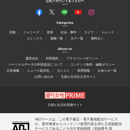
公式アカウントをフォロー
Categories
芸能
ジャニーズ
皇室
社会・事件
ライフ
トレンド
コミックス
連載一覧
タグ一覧
無料占い
About us
運営会社
利用規約
プライバシーポリシー
パーソナルデータの外部送信について
コンテンツ制作・編集ポリシー
広告掲載
ニュース提供先
タレコミ
採用情報
お知らせ一覧
お問い合わせ
主婦と生活社公式サイト
主婦と生活社関連サイト
ABJマークは、この電子書店・電子書籍配信サービス
が、著作権者からコンテンツ使用許諾を得た正規版配信
サービスであることを示す登録商標（登録番号 第