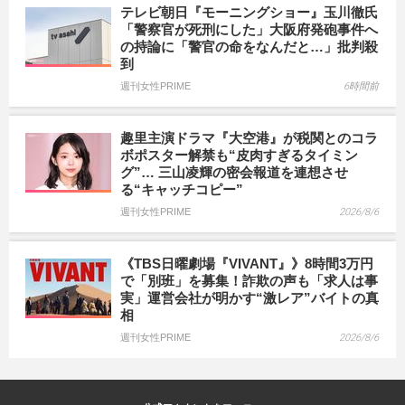
テレビ朝日『モーニングショー』玉川徹氏
「警察官が死刑にした」大阪府発砲事件へ
の持論に「警官の命をなんだと…」批判殺
到
週刊女性PRIME
6時間前
趣里主演ドラマ『大空港』が税関とのコラ
ボポスター解禁も“皮肉すぎるタイミン
グ”… 三山凌輝の密会報道を連想させ
る“キャッチコピー”
週刊女性PRIME
2026/8/6
《TBS日曜劇場『VIVANT』》8時間3万円
で「別班」を募集！詐欺の声も「求人は事
実」運営会社が明かす“激レア”バイトの真
相
週刊女性PRIME
2026/8/6