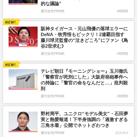
的な議論”
週刊女性PRIME
4時間前
阪神タイガース・元山飛優の落球エラーに
DeNA・牧秀悟もビックリ！2連覇目指す
藤川球児監督の“泣きどころ”にファン《鳥
谷2世求む》
週刊女性PRIME
5時間前
テレビ朝日『モーニングショー』玉川徹氏
「警察官が死刑にした」大阪府発砲事件へ
の持論に「警官の命をなんだと…」批判殺
到
週刊女性PRIME
5時間前
野村周平、ユニクロ“モデル美女”・石田夢
実と熱愛報道！下半身強調の「過激すぎる
三角水着」公開でネットざわつき
週刊女性PRIME
2026/8/6