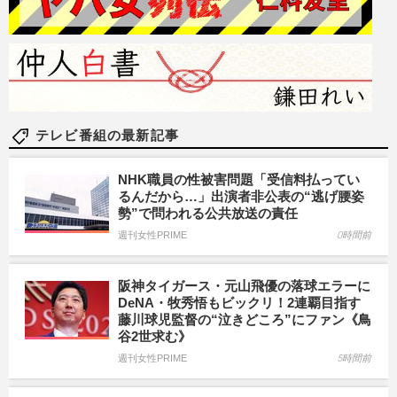
テレビ番組の最新記事
NHK職員の性被害問題「受信料払ってい
るんだから…」出演者非公表の“逃げ腰姿
勢”で問われる公共放送の責任
週刊女性PRIME
0時間前
阪神タイガース・元山飛優の落球エラーに
DeNA・牧秀悟もビックリ！2連覇目指す
藤川球児監督の“泣きどころ”にファン《鳥
谷2世求む》
週刊女性PRIME
5時間前