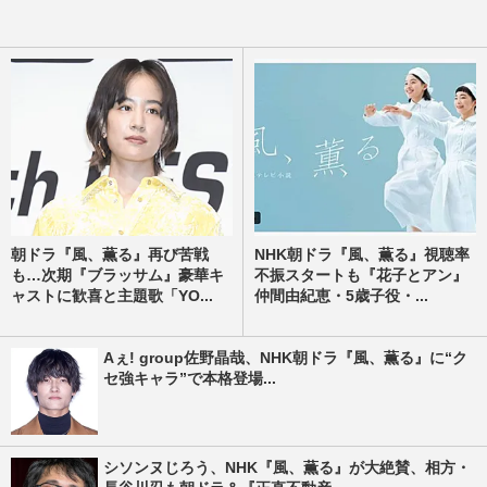
朝ドラ『風、薫る』再び苦戦
NHK朝ドラ『風、薫る』視聴率
も…次期『ブラッサム』豪華キ
不振スタートも『花子とアン』
ャストに歓喜と主題歌「YO...
仲間由紀恵・5歳子役・...
Aぇ! group佐野晶哉、NHK朝ドラ『風、薫る』に“ク
セ強キャラ”で本格登場...
シソンヌじろう、NHK『風、薫る』が大絶賛、相方・