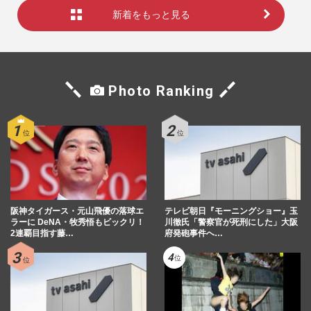
新着をもっと見る
Photo Ranking
阪神タイガース・元山飛優の落球エ
テレビ朝日『モーニングショー』玉
ラーに DeNA・牧秀悟もビックリ！
川徹氏「警察官が死刑にした」大阪
2連覇目指す藤…
府発砲事件へ…