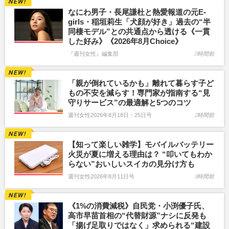
なにわ男子・長尾謙杜と熱愛報道の元E-
girls・稲垣莉生「犬顔が好き」過去の“半
同棲モデル”との共通点から透ける《一貫
した好み》《2026年8月Choice》
『週刊女性』編集部
0時間前
「親が倒れているかも」離れて暮らす子ど
もの不安を減らす！専門家が指南する“見
守りサービス”の最適解と5つのコツ
週刊女性2026年8月18日・25日号
2時間前
【知って楽しい雑学】モバイルバッテリー
火災が夏に増える理由は？ “叩いてもわか
らない”おいしいスイカの見分け方も
週刊女性2026年8月11日号
3時間前
《1%の消費減税》自民党・小渕優子氏、
高市早苗首相の“代替財源”ナシに反発も
「揚げ足取りではなく」求められる“建設