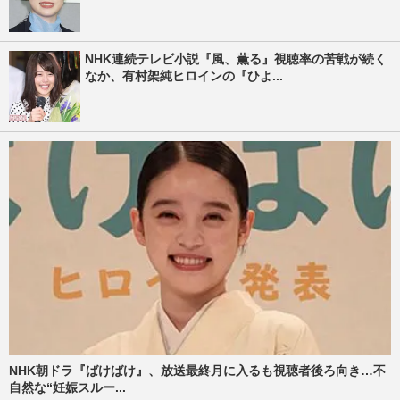
NHK連続テレビ小説『風、薫る』視聴率の苦戦が続く
なか、有村架純ヒロインの『ひよ...
NHK朝ドラ『ばけばけ』、放送最終月に入るも視聴者後ろ向き…不
自然な“妊娠スルー...