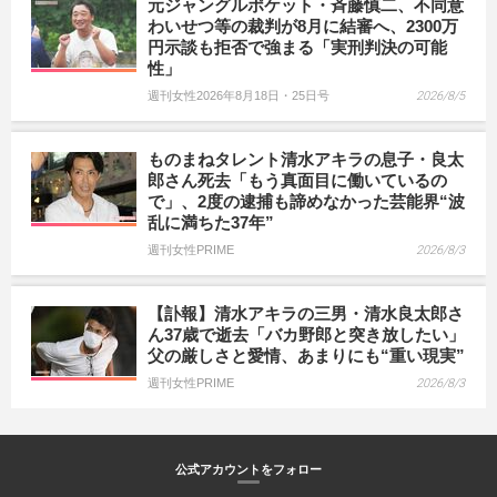
元ジャングルポケット・斉藤慎二、不同意
わいせつ等の裁判が8月に結審へ、2300万
円示談も拒否で強まる「実刑判決の可能
性」
週刊女性2026年8月18日・25日号
2026/8/5
ものまねタレント清水アキラの息子・良太
郎さん死去「もう真面目に働いているの
で」、2度の逮捕も諦めなかった芸能界“波
乱に満ちた37年”
週刊女性PRIME
2026/8/3
【訃報】清水アキラの三男・清水良太郎さ
ん37歳で逝去「バカ野郎と突き放したい」
父の厳しさと愛情、あまりにも“重い現実”
週刊女性PRIME
2026/8/3
公式アカウントをフォロー