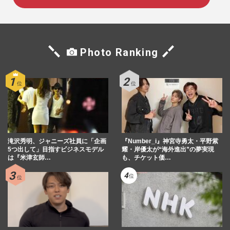
Photo Ranking
滝沢秀明、ジャニーズ社員に「企画
『Number_i』神宮寺勇太・平野紫
5つ出して」目指すビジネスモデル
耀・岸優太が“海外進出”の夢実現
は『米津玄師…
も、チケット価…