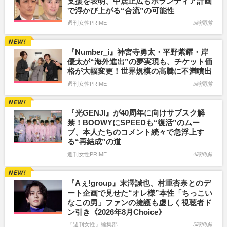
支援を表明、中居正広もボランティア計画
で浮かび上がる“合流”の可能性
週刊女性PRIME
3時間前
『Number_i』神宮寺勇太・平野紫耀・岸
優太が“海外進出”の夢実現も、チケット価
格が大幅変更！世界規模の高騰に不満噴出
週刊女性PRIME
3時間前
『光GENJI』が40周年に向けサブスク解
禁！BOOWYにSPEEDも“復活”のムー
ブ、本人たちのコメント続々で急浮上す
る“再結成”の道
週刊女性PRIME
4時間前
『Aぇ!group』末澤誠也、村重杏奈とのデ
ート企画で見せた“オレ様”本性「ちっこい
なこの男」ファンの擁護も虚しく視聴者ド
ン引き《2026年8月Choice》
『週刊女性』編集部
5時間前