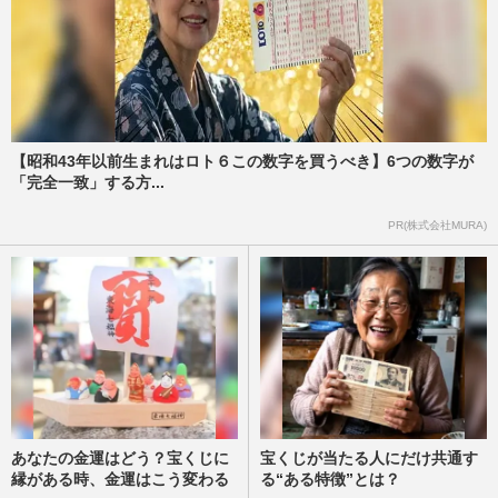
【昭和43年以前生まれはロト６この数字を買うべき】6つの数字が
「完全一致」する方...
PR(株式会社MURA)
あなたの金運はどう？宝くじに
宝くじが当たる人にだけ共通す
縁がある時、金運はこう変わる
る“ある特徴”とは？