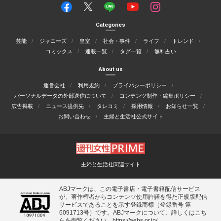
Categories
芸能
ジャニーズ
皇室
社会・事件
ライフ
トレンド
コミックス
連載一覧
タグ一覧
無料占い
About us
運営会社
利用規約
プライバシーポリシー
パーソナルデータの外部送信について
コンテンツ制作・編集ポリシー
広告掲載
ニュース提供先
タレコミ
採用情報
お知らせ一覧
お問い合わせ
主婦と生活社公式サイト
主婦と生活社関連サイト
ABJマークは、この電子書店・電子書籍配信サービス
が、著作権者からコンテンツ使用許諾を得た正規版配信
サービスであることを示す登録商標（登録番号 第
6091713号）です。ABJマークについて、詳しくはこち
らを御覧ください。
https://aebs.or.jp/