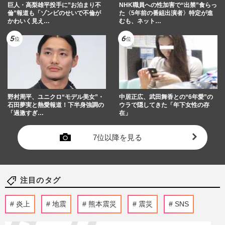
巨人・高梨雄平投手に”お泊まり不
NHK職員への性加害で“出禁”食らっ
倫”報道も「ゾンビのせいで不倫が
た〈5年前の番組出演者〉特定が進
かわいく見え…
むも、ネット…
野村周平、ユニクロ“モデル美女”・
中居正広、武田舞香との“6年愛”の
石田夢実と熱愛報道！下半身強調の
ウラで隠してきた「年下女性の存
「過激すぎ…
在」
7位以降を見る
注目のタグ
炎上
地震
熊本震災
震災
SNS