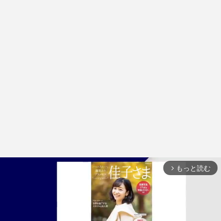
もっと読む
arrow_forward_ios