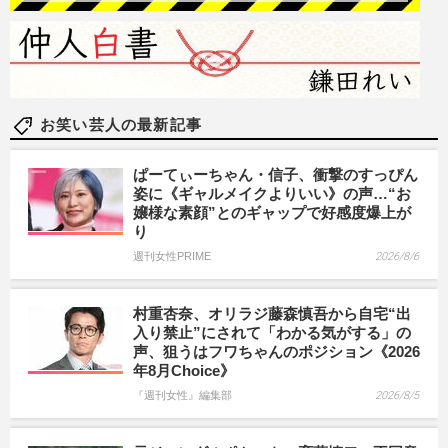
お笑い芸人の最新記事
ぱーてぃーちゃん・信子、衝撃のすっぴん
姿に《ギャルメイクよりいい》の声…“お
嬢様な素顔”とのギャップで好感度爆上が
り
週刊女性PRIME
2026/8/6
村重杏奈、オリラジ藤森慎吾から自宅“出
入り禁止”にされて「わかる気がする」の
声、狙うはフワちゃんのポジション《2026
年8月Choice》
『週刊女性』編集部
2026/8/5