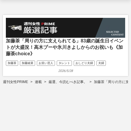
加藤茶「周りの方に支えられてる」83歳の誕生日イベン
トが大盛況！高木ブーや氷川きよしからのお祝いも《加
藤茶choice》
加藤茶
加藤綾菜
お笑い芸人
タレント
おしどり夫婦
夫婦
2026/5/28
週刊女性PRIME
連載
厳選、今読むべき記事。
加藤茶「周りの方に支え