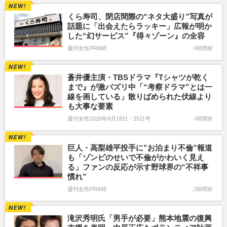
くら寿司、閉店間際の“ネタ大盛り”写真が
話題に「出会えたらラッキー」広報が明か
した“幻サービス”『得々ゾーン』の全容
週刊女性PRIME
0時間前
蒼井優主演・TBSドラマ『Tシャツが乾く
まで』が激バズリ中「“考察ドラマ”とは一
線を画している」散りばめられた伏線より
も大事な要素
週刊女性2026年8月18日・25日号
1時間前
巨人・高梨雄平投手に”お泊まり不倫”報道
も「ゾンビのせいで不倫がかわいく見え
る」ファンの反応が示す野球界の“不祥事
慣れ”
週刊女性PRIME
2時間前
滝沢秀明氏「男手が必要」熊本地震の復興