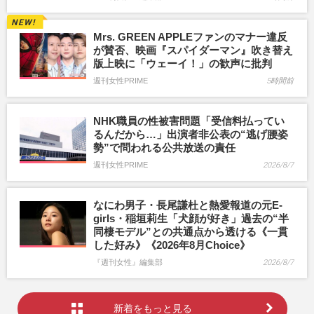
Mrs. GREEN APPLEファンのマナー違反
が賛否、映画『スパイダーマン』吹き替え
版上映に「ウェーイ！」の歓声に批判
週刊女性PRIME
5時間前
NHK職員の性被害問題「受信料払ってい
るんだから…」出演者非公表の“逃げ腰姿
勢”で問われる公共放送の責任
週刊女性PRIME
2026/8/7
なにわ男子・長尾謙杜と熱愛報道の元E-
girls・稲垣莉生「犬顔が好き」過去の“半
同棲モデル”との共通点から透ける《一貫
した好み》《2026年8月Choice》
『週刊女性』編集部
2026/8/7
新着をもっと見る