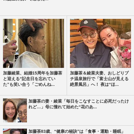
加藤綾菜、結婚15周年を加藤茶
加藤茶＆綾菜夫妻、おしどりプ
と迎える“記念日を忘れてい
チ温泉旅行で「富士山が見える
た”も笑い合う「ごめんね...
絶景風呂」へ！ 夜は“ほ...
加藤茶の妻・綾菜「毎日をこなすことに必死だったけ
れど…」母に憧れて始めた“花のあ...
加藤茶83歳、“健康の秘訣”は「食事・運動・睡眠」