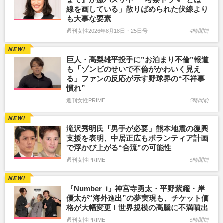
線を画している」散りばめられた伏線より
も大事な要素
週刊女性2026年8月18日・25日号
4時間前
巨人・高梨雄平投手に”お泊まり不倫”報道
も「ゾンビのせいで不倫がかわいく見え
る」ファンの反応が示す野球界の“不祥事
慣れ”
週刊女性PRIME
5時間前
滝沢秀明氏「男手が必要」熊本地震の復興
支援を表明、中居正広もボランティア計画
で浮かび上がる“合流”の可能性
週刊女性PRIME
6時間前
『Number_i』神宮寺勇太・平野紫耀・岸
優太が“海外進出”の夢実現も、チケット価
格が大幅変更！世界規模の高騰に不満噴出
週刊女性PRIME
6時間前