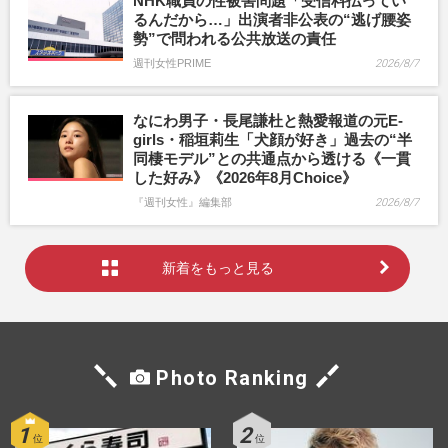
NHK職員の性被害問題「受信料払ってい
るんだから…」出演者非公表の“逃げ腰姿
勢”で問われる公共放送の責任
週刊女性PRIME
2026/8/7
なにわ男子・長尾謙杜と熱愛報道の元E-
girls・稲垣莉生「犬顔が好き」過去の“半
同棲モデル”との共通点から透ける《一貫
した好み》《2026年8月Choice》
『週刊女性』編集部
2026/8/7
新着をもっと見る
Photo Ranking