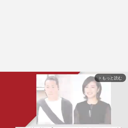
もっと読む
arrow_forward_ios