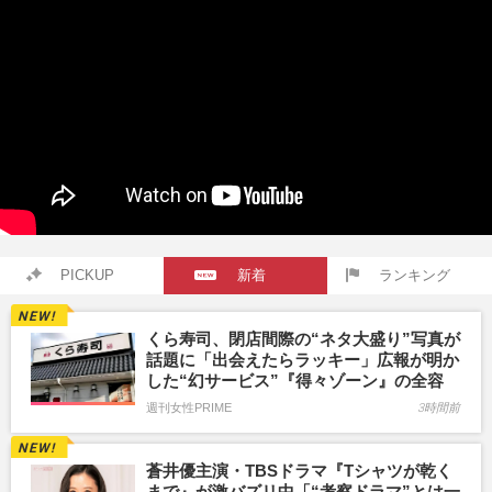
PICKUP
新着
ランキング
くら寿司、閉店間際の“ネタ大盛り”写真が
話題に「出会えたらラッキー」広報が明か
した“幻サービス”『得々ゾーン』の全容
週刊女性PRIME
3時間前
蒼井優主演・TBSドラマ『Tシャツが乾く
まで』が激バズリ中「“考察ドラマ”とは一