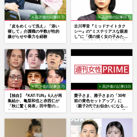
⭐ 高評価の記事(9.3)
⭐ 高評価の記事(9.7)
「皮をめくって洗え」「添い
古川琴音『ミッドナイトタク
寝して」介護職の半数が性的
シー』の“ミステリアスな眼差
嫌がらせや暴力を経験
し”に「僕の描く女の子みた
い」現代美術家・奈良美智氏
もSNSで“公認”
⭐ 高評価の記事(8.7)
⭐ 高評価の記事(10)
【独自】『KAT-TUN』6人が再
愛子さま、雅子さまの「30年
集結か、亀梨和也と赤西仁が
前の黄色セットアップ」に
「秋に驚く発表」田中聖の刑
〈親子2代でお似合いになる〉
期満了と重なる“匂わせ”では
の声、ご成婚時のドレスも手
ない理由
がけた森英恵さんとの絆