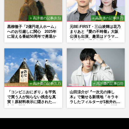
⭐ 高評価の記事(8.5)
⭐ 高評価の記事(8.7)
黒柳徹子「2億円老人ホーム」
元BE:FIRST・三山凌輝は花乃
へのお引越しに関心 2025年
まりあと『愛の不時着』大阪
に迎える番組50周年で勇退か
公演も出演、趣里はドラマ
『大空港』番宣行脚に「メン
タル強すぎ」の実情
⭐ 高評価の記事(8.7)
⭐ 高評価の記事(10)
「コンビニおにぎり」を平気
山田涼介が『一次元の挿し
で買う人が知らない残念な真
木』で魅せる新境地「キラキ
実！原材料表示に隠された添
ラしたフィルターが1枚外れて
加物の正体
くれたら」アイドル像を封印
した覚悟