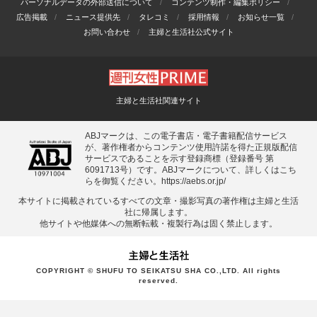
パーソナルデータの外部送信について
コンテンツ制作・編集ポリシー
広告掲載
ニュース提供先
タレコミ
採用情報
お知らせ一覧
お問い合わせ
主婦と生活社公式サイト
主婦と生活社関連サイト
ABJマークは、この電子書店・電子書籍配信サービス
が、著作権者からコンテンツ使用許諾を得た正規版配信
サービスであることを示す登録商標（登録番号 第
6091713号）です。ABJマークについて、詳しくはこち
らを御覧ください。
https://aebs.or.jp/
本サイトに掲載されているすべての⽂章・撮影写真の著作権は主婦と⽣活
社に帰属します。
他サイトや他媒体への無断転載・複製⾏為は固く禁⽌します。
COPYRIGHT © SHUFU TO SEIKATSU SHA CO.,LTD. All rights
reserved.