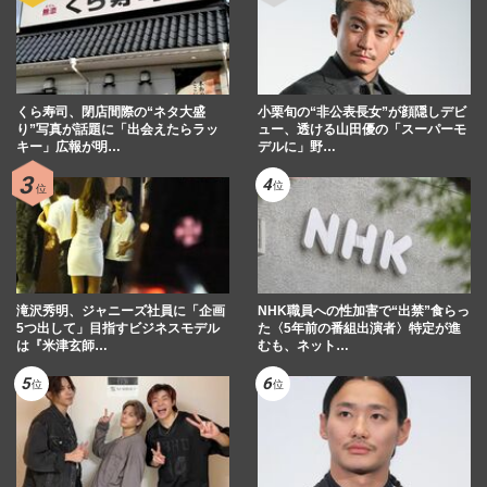
くら寿司、閉店間際の“ネタ大盛
小栗旬の“非公表長女”が顔隠しデビ
り”写真が話題に「出会えたらラッ
ュー、透ける山田優の「スーパーモ
キー」広報が明…
デルに」野…
滝沢秀明、ジャニーズ社員に「企画
NHK職員への性加害で“出禁”食らっ
5つ出して」目指すビジネスモデル
た〈5年前の番組出演者〉特定が進
は『米津玄師…
むも、ネット…