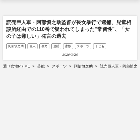
読売巨人軍・阿部慎之助監督が長女暴行で逮捕、児童相
談所経由での110番で疑われてしまった“常習性”、「女
の子は難しい」発言の過去
阿部慎之助
巨人
暴力
逮捕
家族
スポーツ
子ども
2026/5/26
週刊女性PRIME
芸能
スポーツ
阿部慎之助
読売巨人軍・阿部慎之助