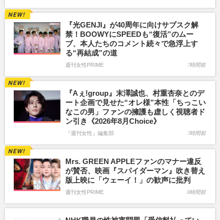
『光GENJI』が40周年に向けサブスク解
禁！BOOWYにSPEEDも“復活”のムー
ブ、本人たちのコメント続々で急浮上す
る“再結成”の道
週刊女性PRIME
7時間前
『Aぇ!group』末澤誠也、村重杏奈とのデ
ート企画で見せた“オレ様”本性「ちっこい
なこの男」ファンの擁護も虚しく視聴者ド
ン引き《2026年8月Choice》
『週刊女性』編集部
7時間前
Mrs. GREEN APPLEファンのマナー違反
が賛否、映画『スパイダーマン』吹き替え
版上映に「ウェーイ！」の歓声に批判
週刊女性PRIME
8時間前