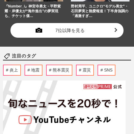
『Number_i』神宮寺勇太・平野紫
野村周平、ユニクロ“モデル美女”・
耀・岸優太が“海外進出”の夢実現
石田夢実と熱愛報道！下半身強調の
も、チケット価…
「過激すぎ…
7位以降を見る
注目のタグ
炎上
地震
熊本震災
震災
SNS