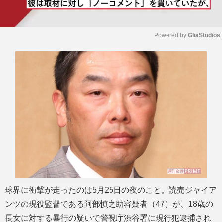
Powered by 
GliaStudios
M
u
t
e
球界に衝撃が走ったのは5月25日の夜のこと。読売ジャイア
ンツの現役監督である阿部慎之助容疑者（47）が、18歳の
長女に対する暴行の疑いで警視庁渋谷署に現行犯逮捕され