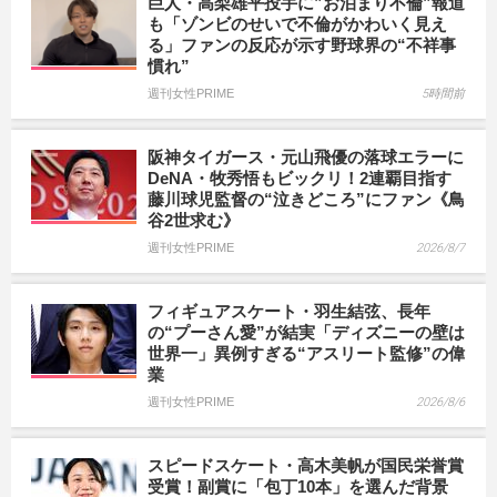
巨人・高梨雄平投手に”お泊まり不倫”報道
も「ゾンビのせいで不倫がかわいく見え
る」ファンの反応が示す野球界の“不祥事
慣れ”
週刊女性PRIME
5時間前
阪神タイガース・元山飛優の落球エラーに
DeNA・牧秀悟もビックリ！2連覇目指す
藤川球児監督の“泣きどころ”にファン《鳥
谷2世求む》
週刊女性PRIME
2026/8/7
フィギュアスケート・羽生結弦、長年
の“プーさん愛”が結実「ディズニーの壁は
世界一」異例すぎる“アスリート監修”の偉
業
週刊女性PRIME
2026/8/6
スピードスケート・高木美帆が国民栄誉賞
受賞！副賞に「包丁10本」を選んだ背景