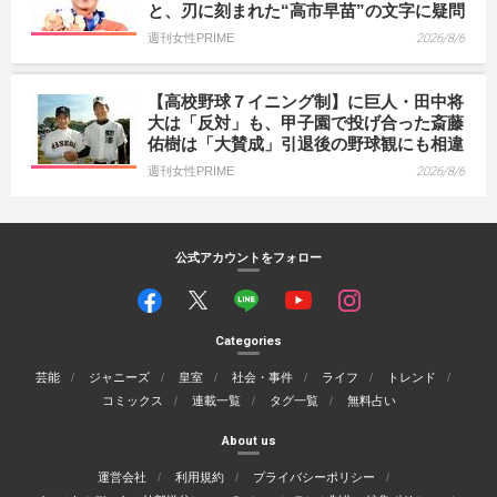
と、刃に刻まれた“高市早苗”の文字に疑問
週刊女性PRIME
2026/8/6
【高校野球７イニング制】に巨人・田中将
大は「反対」も、甲子園で投げ合った斎藤
佑樹は「大賛成」引退後の野球観にも相違
週刊女性PRIME
2026/8/6
公式アカウントをフォロー
Categories
芸能
ジャニーズ
皇室
社会・事件
ライフ
トレンド
コミックス
連載一覧
タグ一覧
無料占い
About us
運営会社
利用規約
プライバシーポリシー