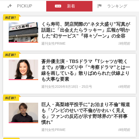
PICKUP
新着
ランキング
くら寿司、閉店間際の“ネタ大盛り”写真が
話題に「出会えたらラッキー」広報が明か
した“幻サービス”『得々ゾーン』の全容
週刊女性PRIME
5時間前
蒼井優主演・TBSドラマ『Tシャツが乾く
まで』が激バズリ中「“考察ドラマ”とは一
線を画している」散りばめられた伏線より
も大事な要素
週刊女性2026年8月18日・25日号
6時間前
巨人・高梨雄平投手に”お泊まり不倫”報道
も「ゾンビのせいで不倫がかわいく見え
る」ファンの反応が示す野球界の“不祥事
慣れ”
週刊女性PRIME
8時間前