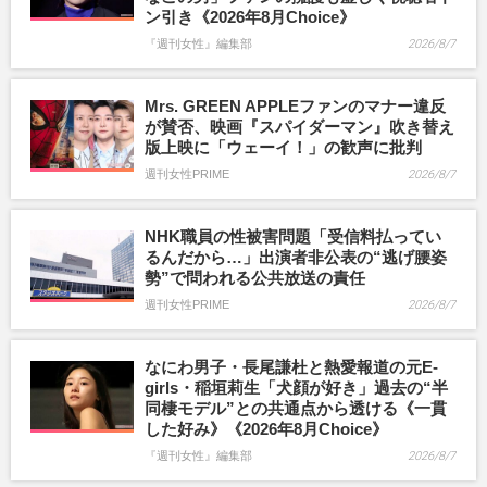
ン引き《2026年8月Choice》
『週刊女性』編集部
2026/8/7
Mrs. GREEN APPLEファンのマナー違反
が賛否、映画『スパイダーマン』吹き替え
版上映に「ウェーイ！」の歓声に批判
週刊女性PRIME
2026/8/7
NHK職員の性被害問題「受信料払ってい
るんだから…」出演者非公表の“逃げ腰姿
勢”で問われる公共放送の責任
週刊女性PRIME
2026/8/7
なにわ男子・長尾謙杜と熱愛報道の元E-
girls・稲垣莉生「犬顔が好き」過去の“半
同棲モデル”との共通点から透ける《一貫
した好み》《2026年8月Choice》
『週刊女性』編集部
2026/8/7