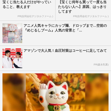
宝くじ当たる人だけがやってい
【宝くじ何年も買って一度も当
ること、教えます
たらない人へ】原因、はっきり
してます
PR(合同会社デジタルファーム )
PR(合同会社デジタルファーム )
アニメ人気キャラにカップ麺、ドロップまで…空前の
『めじるしブーム』人気の背景と「...
アマゾンで大人気！血圧対策はコーヒーに足してみて
PR(森永乳業)