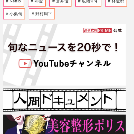
Netflix
熱愛
蒼井優
広瀬すず
林遣都
小栗旬
野村周平