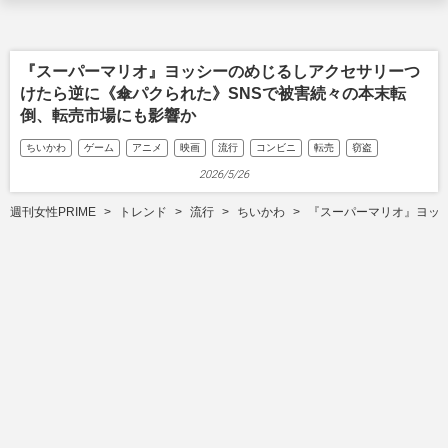
『スーパーマリオ』ヨッシーのめじるしアクセサリーつ
けたら逆に《傘パクられた》SNSで被害続々の本末転
倒、転売市場にも影響か
ちいかわ
ゲーム
アニメ
映画
流行
コンビニ
転売
窃盗
2026/5/26
週刊女性PRIME
トレンド
流行
ちいかわ
『スーパーマリオ』ヨッ