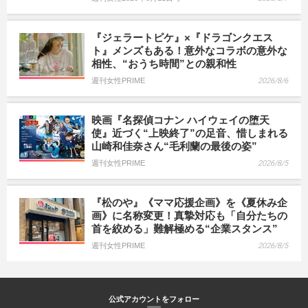
『ジェラートピケ』×『ドラゴンクエス
ト』メンズもある！意外なコラボの意外な
相性、“おうち時間”との親和性
週刊女性PRIME
2026/8/6
映画『名探偵コナン ハイウェイの堕天
使』近づく“上映終了”の足音、惜しまれる
山崎和佳奈さん“毛利蘭の最後の姿”
週刊女性PRIME
2026/8/5
『松のや』《ママ応援企画》を《夏休み企
画》に名称変更！真摯対応も「自分たちの
首を絞める」難解極める“企業スタンス”
週刊女性PRIME
2026/8/5
公式アカウントをフォロー