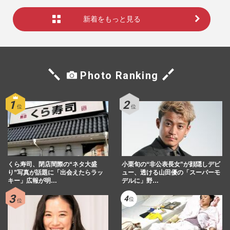
新着をもっと見る
Photo Ranking
くら寿司、閉店間際の“ネタ大盛
小栗旬の“非公表長女”が顔隠しデビ
り”写真が話題に「出会えたらラッ
ュー、透ける山田優の「スーパーモ
キー」広報が明…
デルに」野…