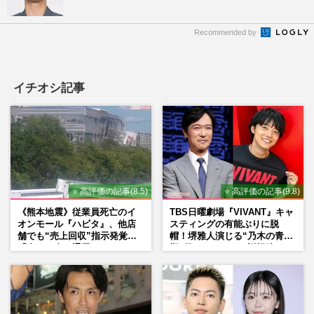
Recommended by
イチオシ記事
⭐ 高評価の記事(8.5)
⭐ 高評価の記事(9.8)
《熊本地震》従業員死亡のイ
TBS日曜劇場『VIVANT』キャ
オンモール『ハビタ』、他店
スティングの有能ぶりに脱
舗でも“売上回収”指示発覚で
帽！堺雅人演じる“乃木の青年
「命より金」通用しなくなっ
期”役は、そっくり説根強い
た言い訳
Mr.Children桜井和寿のバンド
マン長男・櫻井海音だった