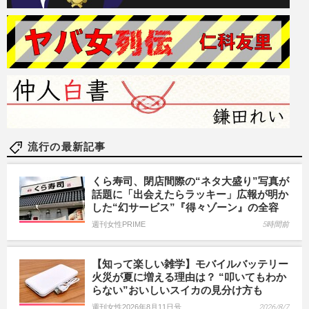
流行の最新記事
くら寿司、閉店間際の“ネタ大盛り”写真が
話題に「出会えたらラッキー」広報が明か
した“幻サービス”『得々ゾーン』の全容
週刊女性PRIME
5時間前
【知って楽しい雑学】モバイルバッテリー
火災が夏に増える理由は？ “叩いてもわか
らない”おいしいスイカの見分け方も
週刊女性2026年8月11日号
2026/8/7