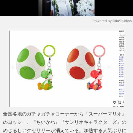
Powered by 
GliaStudios
M
u
t
e
全国各地のガチャガチャコーナーから『スーパーマリオ』
のヨッシー、『ちいかわ』『サンリオキャラクターズ』の
めじるしアクセサリーが消えている。加熱する人気ぶりに