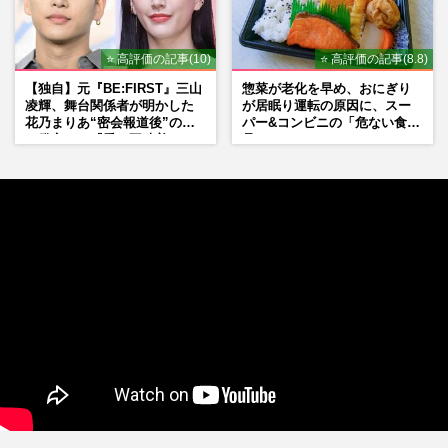
⭐ 高評価の記事(10)
⭐ 高評価の記事(8.8)
【独自】元『BE:FIRST』三山
惣菜が老化を早め、おにぎり
凌輝、舞台関係者が明かした
が居眠り運転の原因に、スー
花乃まりあ“密会報道後”の呆
パー&コンビニの「危ない食
れ発言と、『愛の不時着』の
品」
劇場が答えた共演舞台の行方