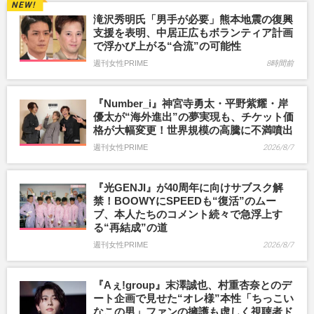
滝沢秀明氏「男手が必要」熊本地震の復興
支援を表明、中居正広もボランティア計画
で浮かび上がる“合流”の可能性
週刊女性PRIME
8時間前
『Number_i』神宮寺勇太・平野紫耀・岸
優太が“海外進出”の夢実現も、チケット価
格が大幅変更！世界規模の高騰に不満噴出
週刊女性PRIME
2026/8/7
『光GENJI』が40周年に向けサブスク解
禁！BOOWYにSPEEDも“復活”のムー
ブ、本人たちのコメント続々で急浮上す
る“再結成”の道
週刊女性PRIME
2026/8/7
『Aぇ!group』末澤誠也、村重杏奈とのデ
ート企画で見せた“オレ様”本性「ちっこい
なこの男」ファンの擁護も虚しく視聴者ド