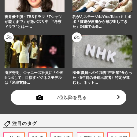
蒼井優主演・TBSドラマ『Tシャツ
乳がんステージ4のYouTuberミミポ
が乾くまで』が激バズリ中「“考察
ポ「腫瘍が皮膚から飛び出してき
ドラマ”とは一…
た」34歳で余命…
滝沢秀明、ジャニーズ社員に「企画
NHK職員への性加害で“出禁”食らっ
5つ出して」目指すビジネスモデル
た〈5年前の番組出演者〉特定が進
は『米津玄師…
むも、ネット…
7位以降を見る
注目のタグ