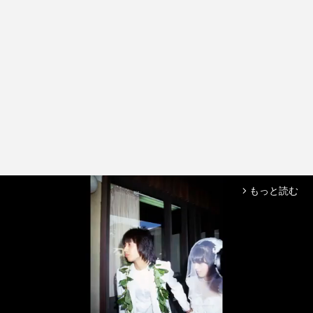
もっと読む
arrow_forward_ios