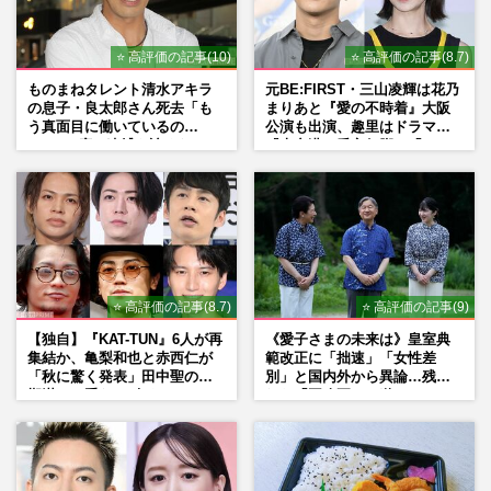
⭐ 高評価の記事(10)
⭐ 高評価の記事(8.7)
ものまねタレント清水アキラ
元BE:FIRST・三山凌輝は花乃
の息子・良太郎さん死去「も
まりあと『愛の不時着』大阪
う真面目に働いているの
公演も出演、趣里はドラマ
で」、2度の逮捕も諦めなかっ
『大空港』番宣行脚に「メン
た芸能界“波乱に満ちた37年”
タル強すぎ」の実情
⭐ 高評価の記事(8.7)
⭐ 高評価の記事(9)
【独自】『KAT-TUN』6人が再
《愛子さまの未来は》皇室典
集結か、亀梨和也と赤西仁が
範改正に「拙速」「女性差
「秋に驚く発表」田中聖の刑
別」と国内外から異論…残さ
期満了と重なる“匂わせ”では
れた「再改正」の道
ない理由