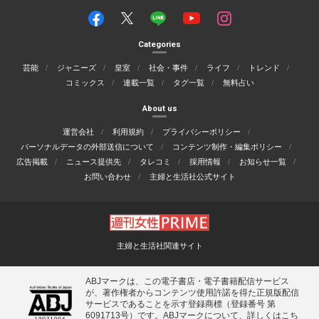
Categories
芸能
ジャニーズ
皇室
社会・事件
ライフ
トレンド
コミックス
連載一覧
タグ一覧
無料占い
About us
運営会社
利用規約
プライバシーポリシー
パーソナルデータの外部送信について
コンテンツ制作・編集ポリシー
広告掲載
ニュース提供先
タレコミ
採用情報
お知らせ一覧
お問い合わせ
主婦と生活社公式サイト
主婦と生活社関連サイト
ABJマークは、この電子書店・電子書籍配信サービス
が、著作権者からコンテンツ使用許諾を得た正規版配信
サービスであることを示す登録商標（登録番号 第
6091713号）です。ABJマークについて、詳しくはこち