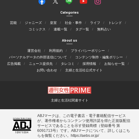
Categories
芸能
ジャニーズ
皇室
社会・事件
ライフ
トレンド
コミックス
連載一覧
タグ一覧
無料占い
About us
運営会社
利用規約
プライバシーポリシー
パーソナルデータの外部送信について
コンテンツ制作・編集ポリシー
広告掲載
ニュース提供先
タレコミ
採用情報
お知らせ一覧
お問い合わせ
主婦と生活社公式サイト
主婦と生活社関連サイト
ABJマークは、この電子書店・電子書籍配信サービス
が、著作権者からコンテンツ使用許諾を得た正規版配信
サービスであることを示す登録商標（登録番号 第
6091713号）です。ABJマークについて、詳しくはこち
らを御覧ください。
https://aebs.or.jp/