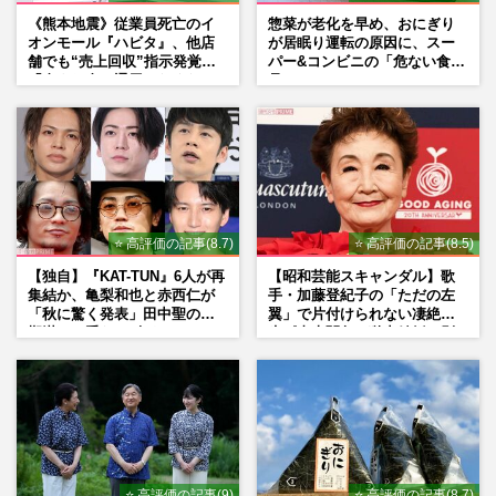
《熊本地震》従業員死亡のイ
惣菜が老化を早め、おにぎり
オンモール『ハビタ』、他店
が居眠り運転の原因に、スー
舗でも“売上回収”指示発覚で
パー&コンビニの「危ない食
「命より金」通用しなくなっ
品」
た言い訳
⭐ 高評価の記事(8.7)
⭐ 高評価の記事(8.5)
【独自】『KAT-TUN』6人が再
【昭和芸能スキャンダル】歌
集結か、亀梨和也と赤西仁が
手・加藤登紀子の「ただの左
「秋に驚く発表」田中聖の刑
翼」で片付けられない凄絶半
期満了と重なる“匂わせ”では
生《東大闘争、獄中結婚、別
ない理由
荘で内ゲバ事件》
⭐ 高評価の記事(9)
⭐ 高評価の記事(8.7)