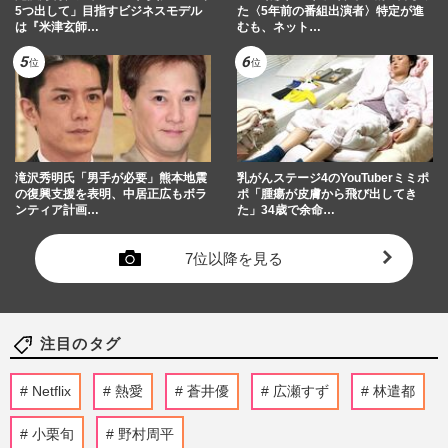
5つ出して」目指すビジネスモデル
た〈5年前の番組出演者〉特定が進
は『米津玄師…
むも、ネット…
滝沢秀明氏「男手が必要」熊本地震
乳がんステージ4のYouTuberミミポ
の復興支援を表明、中居正広もボラ
ポ「腫瘍が皮膚から飛び出してき
ンティア計画…
た」34歳で余命…
7位以降を見る
注目のタグ
Netflix
熱愛
蒼井優
広瀬すず
林遣都
小栗旬
野村周平