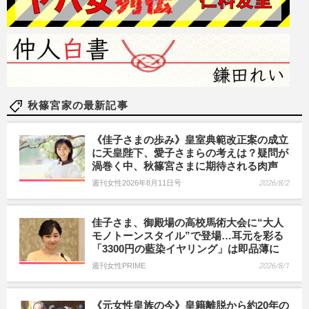
秋篠宮家の最新記事
《佳子さまの歩み》皇室典範改正案の成立
に天皇陛下、愛子さまらの考えは？疑問が
渦巻く中、秋篠宮さまに期待される肉声
週刊女性2026年8月11日号
2026/8/2
佳子さま、御殿場の高校馬術大会に“大人
モノトーンスタイル”で登場…耳元を彩る
「3300円の藍染イヤリング」は即品薄に
週刊女性PRIME
2026/8/1
《元女性皇族の今》皇籍離脱から約20年の