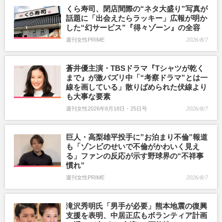
くら寿司、閉店間際の“ネタ大盛り”写真が
話題に「出会えたらラッキー」広報が明か
した“幻サービス”『得々ゾーン』の全容
週刊女性PRIME
2026/8/7
蒼井優主演・TBSドラマ『Tシャツが乾く
まで』が激バズリ中「“考察ドラマ”とは一
線を画している」散りばめられた伏線より
も大事な要素
週刊女性2026年8月18日・25日号
2026/8/7
巨人・高梨雄平投手に”お泊まり不倫”報道
も「ゾンビのせいで不倫がかわいく見え
る」ファンの反応が示す野球界の“不祥事
慣れ”
週刊女性PRIME
2026/8/7
滝沢秀明氏「男手が必要」熊本地震の復興
支援を表明、中居正広もボランティア計画