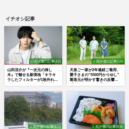
イチオシ記事
⭐ 高評価の記事(10)
⭐ 高評価の記事(10)
山田涼介が『一次元の挿し
天皇ご一家が2年連続ご着用、
木』で魅せる新境地「キラキ
愛子さまの“5500円かりゆし”
ラしたフィルターが1枚外れて
製造元が明かす驚きの反響
くれたら」アイドル像を封印
「まさかうちの商品とは…」
した覚悟
⭐ 高評価の記事(8.5)
⭐ 高評価の記事(8.8)