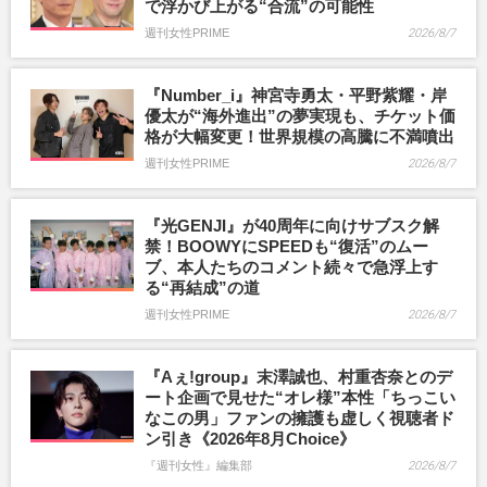
で浮かび上がる“合流”の可能性
週刊女性PRIME
2026/8/7
『Number_i』神宮寺勇太・平野紫耀・岸
優太が“海外進出”の夢実現も、チケット価
格が大幅変更！世界規模の高騰に不満噴出
週刊女性PRIME
2026/8/7
『光GENJI』が40周年に向けサブスク解
禁！BOOWYにSPEEDも“復活”のムー
ブ、本人たちのコメント続々で急浮上す
る“再結成”の道
週刊女性PRIME
2026/8/7
『Aぇ!group』末澤誠也、村重杏奈とのデ
ート企画で見せた“オレ様”本性「ちっこい
なこの男」ファンの擁護も虚しく視聴者ド
ン引き《2026年8月Choice》
『週刊女性』編集部
2026/8/7