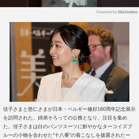
Powered by 
GliaStudios
M
u
t
e
佳子さまと悠仁さまが日本・ベルギー修好160周年記念展示
を訪問された。姉弟そろっての公務となり、注目を集め
た。佳子さまは白のパンツスーツに鮮やかなターコイズブ
ルーの小物を合わせた“十八番”の着こなしを披露されたー