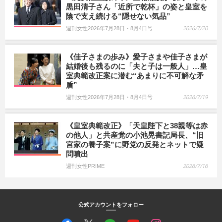
黒田清子さん「近所で乾杯」の姿と皇室を
陰で支え続ける“隠せない気品”
週刊女性2026年7月28日・8月4日号
2026/7/20
《佳子さまの歩み》愛子さまや佳子さまが
結婚後も残るのに「夫と子は一般人」…皇
室典範改正案に潜む“あまりに不可解な矛
盾”
週刊女性2026年7月28日・8月4日号
2026/7/19
《皇室典範改正》「天皇陛下と38親等は赤
の他人」と共産党の小池晃書記局長、“旧
宮家の養子案”に野党の反発とネットで疑
問噴出
週刊女性PRIME
2026/7/16
公式アカウントをフォロー