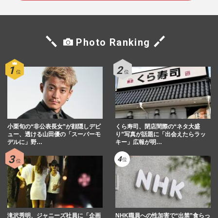
Photo Ranking
小栗旬の“非公表長女”が顔隠しデビ
くら寿司、閉店間際の“ネタ大盛
ュー、透ける山田優の「スーパーモ
り”写真が話題に「出会えたらラッ
デルに」野…
キー」広報が明…
滝沢秀明、ジャニーズ社員に「企画
NHK職員への性加害で“出禁”食らっ