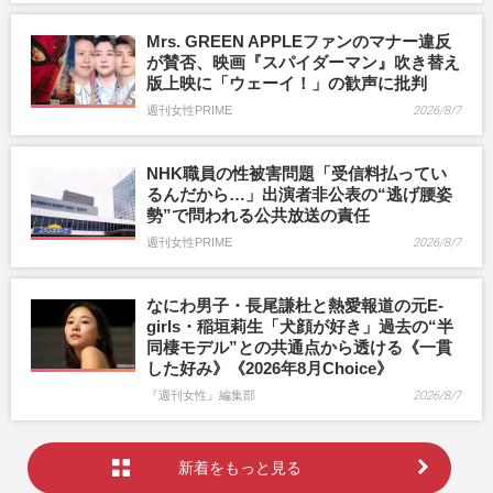
Mrs. GREEN APPLEファンのマナー違反
が賛否、映画『スパイダーマン』吹き替え
版上映に「ウェーイ！」の歓声に批判
週刊女性PRIME
2026/8/7
NHK職員の性被害問題「受信料払ってい
るんだから…」出演者非公表の“逃げ腰姿
勢”で問われる公共放送の責任
週刊女性PRIME
2026/8/7
なにわ男子・長尾謙杜と熱愛報道の元E-
girls・稲垣莉生「犬顔が好き」過去の“半
同棲モデル”との共通点から透ける《一貫
した好み》《2026年8月Choice》
『週刊女性』編集部
2026/8/7
新着をもっと見る