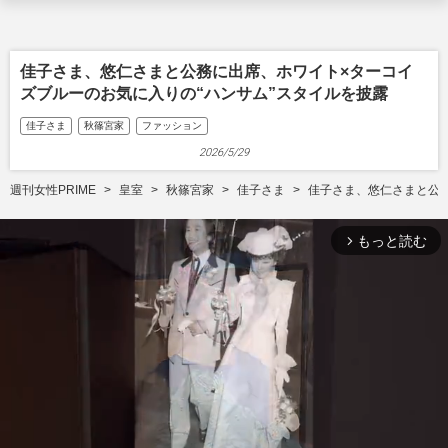
佳子さま、悠仁さまと公務に出席、ホワイト×ターコイ
ズブルーのお気に入りの“ハンサム”スタイルを披露
佳子さま
秋篠宮家
ファッション
2026/5/29
週刊女性PRIME
皇室
秋篠宮家
佳子さま
佳子さま、悠仁さまと公務
もっと読む
arrow_forward_ios