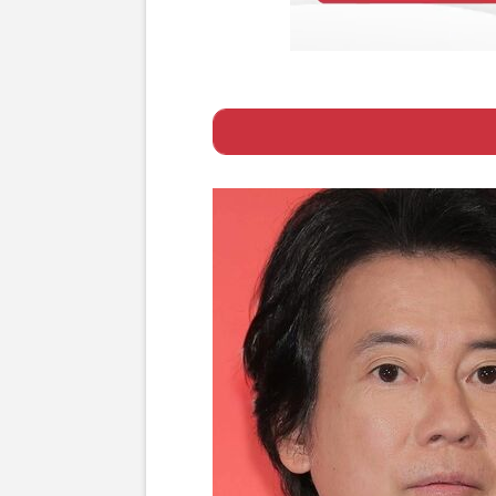
Page 1
ー 公開3日間の興