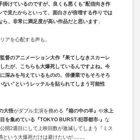
オが手掛けているのですが、良くも悪くも“配信向き作
ンで見たからといって、面白さが倍増する作りでは
なら、非常に満足度が高い作品だと思います
」
リアを心配する声も。
監督のアニメーション大作『果てしなきスカーレ
したが、こちらも大爆死しているんですよね。今
に深みを与えているものの、俳優業でもそろそろ
いない”というレッテルを貼られてしまう可能性
の大悟
がダブル主演を務める
『箱の中の羊』
や
水上
集めている『TOKYO BURST-犯罪都市-』
な
公開2週目にして上映回数が激減してしまう『ミス
満という大爆死だけは避けたいが……。