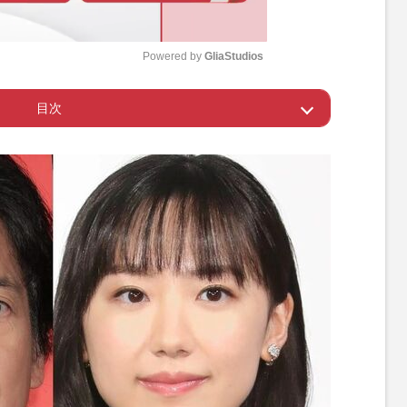
Powered by 
GliaStudios
目次
M
u
収は約4413万円
t
e