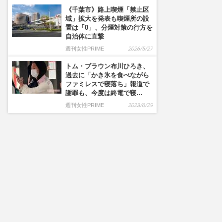
《千葉市》路上喫煙「禁止区
域」拡大を発表も喫煙所の設
置は「0」、分煙対策の行方を
自治体に直撃
週刊女性PRIME
2026/5/27
トム・ブラウン布川ひろき、
過去に「かき氷を食べながら
ファミレスで寝落ち」報道で
謝罪も、今度は終電で寝…
週刊女性PRIME
2023/6/29