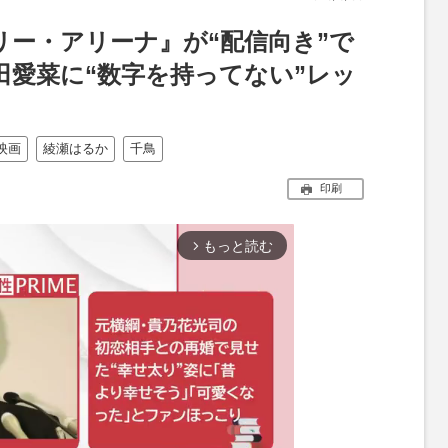
リー・アリーナ』が“配信向き”で
田愛菜に“数字を持ってない”レッ
映画
綾瀬はるか
千鳥
印刷
もっと読む
arrow_forward_ios