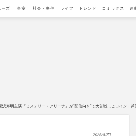
ニーズ
皇室
社会・事件
ライフ
トレンド
コミックス
連
唐沢寿明主演『ミステリー・アリーナ』が“配信向き”で大苦戦…ヒロイン・芦
2026/5/30