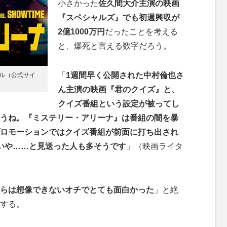
小さかった
佐久間大介主演の映画
『スペシャルズ』でも初週興収が
2億1000万円
だったことを考える
と、爆死と言える数字だろう。
「
1週間早く公開された中村倫也さ
ル（公式サイ
ん主演の映画『君のクイズ』と、
クイズ番組という設定が被ってし
うね。『ミステリー・アリーナ』は番組の闇を暴
ロモーションではクイズ番組が前面に打ち出され
いや……と見送った人も多そうです
」（映画ライタ
らは想像できないオチでとても面白かった
」と絶
する。