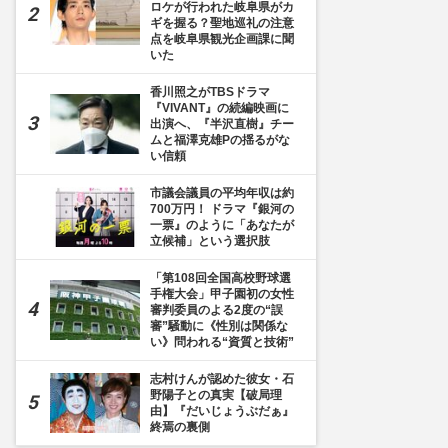
ロケが行われた岐阜県がカ
ギを握る？聖地巡礼の注意
点を岐阜県観光企画課に聞
いた
香川照之がTBSドラマ
『VIVANT』の続編映画に
出演へ、『半沢直樹』チー
ムと福澤克雄Pの揺るがな
い信頼
市議会議員の平均年収は約
700万円！ ドラマ『銀河の
一票』のように「あなたが
立候補」という選択肢
「第108回全国高校野球選
手権大会」甲子園初の女性
審判委員のよる2度の“誤
審”騒動に《性別は関係な
い》問われる“資質と技術”
志村けんが認めた彼女・石
野陽子との真実【破局理
由】『だいじょうぶだぁ』
終焉の裏側