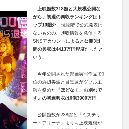
上映館数318館と大規模公開な
がら、初週の興収ランキングはト
ップ10圏外
。現段階で公式発表は
ないものの、興収情報を発信する
SNSアカウントによると
公開3日
間の興収は4413万円程度
だったと
いう。
今年公開された邦画実写作品で1
位の浜辺美波と目黒蓮がダブル主
演を務めた
『ほどなく、お別れで
す』の初週興収は6億3900万円。
公開館数が238館と『ミステリ
ー・アリーナ』よりも上映規模が