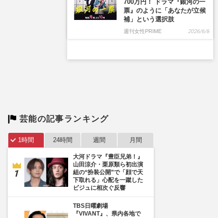
芸能の記事ランキング
1時間
24時間
週間
月間
大河ドラマ『豊臣兄弟！』
山田涼介・栗原類ら初出演
組の“扮装公開”で「顔で天
下取れる」心配を一蹴した
ビジュに相次ぐ反響
TBS日曜劇場
『VIVANT』、県内各地で