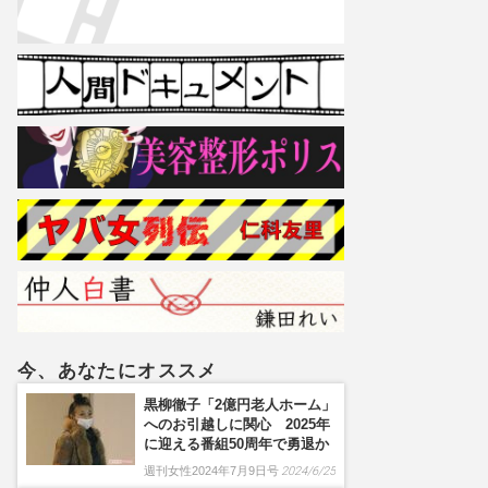
今、あなたにオススメ
黒柳徹子「2億円老人ホーム」
へのお引越しに関心 2025年
に迎える番組50周年で勇退か
週刊女性2024年7月9日号
2024/6/25