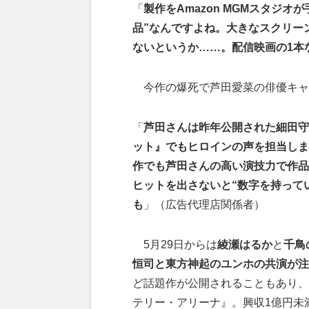
「
製作をAmazon MGMスタジ
品”なんですよね。大きなスクリー
ないというか……。配信映画の1本
今作の爆死で芦田愛菜の俳優キャ
「
芦田さんは昨年公開された細田守
ット』でもヒロインの声を担当しま
作でも芦田さんの高い演技力で作品
ヒットを出さないと“数字を持って
も
」（広告代理店関係者）
5月29日からは
綾瀬はるか
と
千鳥
恒司と東方神起のユンホの共演が注目を
ど話題作が公開されることもあり、
テリー・アリーナ』。興収1億円未