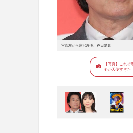
写真左から唐沢寿明、芦田愛菜
【写真】これぞ
姿が天使すぎた