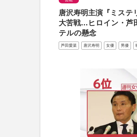
唐沢寿明主演『ミステ
大苦戦…ヒロイン・芦
テルの懸念
芦田愛菜
唐沢寿明
女優
男優