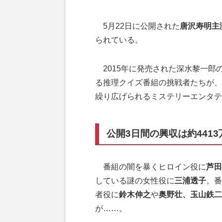
5月22日に公開された
唐沢寿明主
られている。
2015年に発売された深水黎一郎
る推理クイズ番組の挑戦者たちが、
繰り広げられるミステリーエンタテ
公開3日間の興収は約4413
番組の闇を暴くヒロイン役に
芦田
している謎の女性役に
三浦透子
。番
者役に
鈴木伸之
や
奥野壮、玉山鉄二
が……。