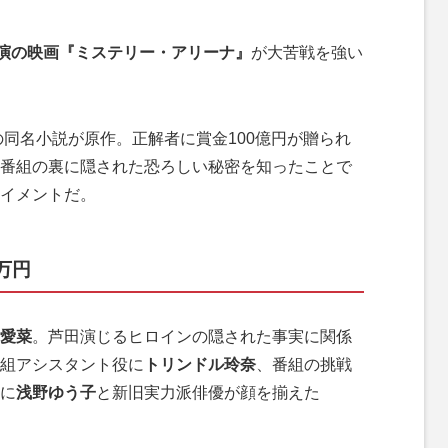
演の映画『ミステリー・アリーナ』
が大苦戦を強い
の同名小説が原作。正解者に賞金100億円が贈られ
番組の裏に隠された恐ろしい秘密を知ったことで
イメントだ。
万円
愛菜
。芦田演じるヒロインの隠された事実に関係
組アシスタント役に
トリンドル玲奈
、番組の挑戦
に
浅野ゆう子
と新旧実力派俳優が顔を揃えた