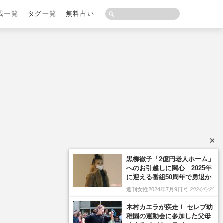
載一覧
タグ一覧
無料占い
×
黒柳徹子「2億円老人ホーム」
へのお引越しに関心 2025年
に迎える番組50周年で勇退か
週刊女性2024年7月9日号
2024/6/25
木村カエラが疾走！ セレブ幼
稚園の運動会に参加した父母