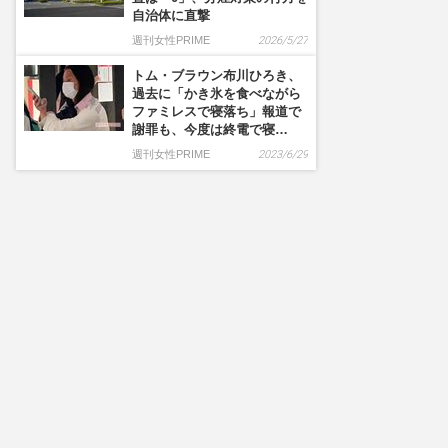
自治体に直撃
週刊女性PRIME
2026/5/27
トム・ブラウン布川ひろき、
過去に「かき氷を食べながら
ファミレスで寝落ち」報道で
謝罪も、今度は終電で寝…
週刊女性PRIME
2023/6/29