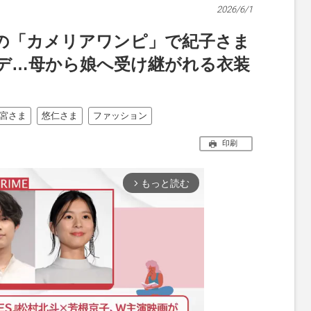
2026/6/1
の「カメリアワンピ」で紀子さま
ーデ…母から娘へ受け継がれる衣装
宮さま
悠仁さま
ファッション
印刷
もっと読む
arrow_forward_ios