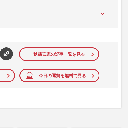
』は、2015年（平成27年）1月に開設された主婦と生活社が運
性PRIME』編集者が担当する連載陣の執筆記事を配信するほ
された記事から、インターネット利用者層にとって特に関心の
て配信しています！
秋篠宮家の記事一覧を見る
今日の運勢を無料で見る