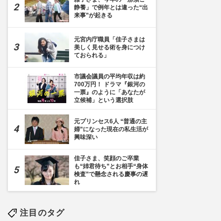
静養」で例年とは違った“出
来事”が起きる
元宮内庁職員「佳子さまは
美しく見せる術を身につけ
ておられる」
市議会議員の平均年収は約
700万円！ ドラマ『銀河の
一票』のように「あなたが
立候補」という選択肢
元プリンセス6人 “普通の主
婦”になった現在の私生活が
興味深い
佳子さま、笑顔のご卒業
も“姉君待ち”とお相手“身体
検査”で懸念される慶事の遅
れ
注目のタグ