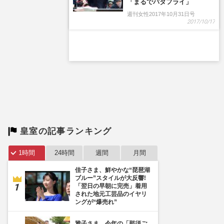
「まるでバタフライ」
週刊女性2017年10月31日号
2017/10/17
皇室の記事ランキング
1時間
24時間
週間
月間
佳子さま、鮮やかな“琵琶湖
ブルー”スタイルが大反響!
「翌日の早朝に完売」着用
された地元工芸品のイヤリ
ングが“爆売れ”
雅子さま、今年の「那須ご