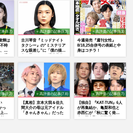
事(8.7)
⭐ 高評価の記事(9.3)
⭐ 高評価の記事(8.3)
山凌輝は
古川琴音『ミッドナイト
今週発売『週刊女性』
不時
タクシー』の“ミステリア
8/18,25合併号の表紙と中
、趣
スな眼差し”に「僕の描く
身はコチラ！
』番
女の子みたい」現代美術
強す
家・奈良美智氏もSNS
で“公認”
事(8.2)
⭐ 高評価の記事(7.8)
⭐ 高評価の記事(8.7)
い
【真相】京本大我＆佐久
【独自】『KAT-TUN』6人
かっ
間大介の母は元アイドル
が再集結か、亀梨和也と
上げ
「きゃんきゃん」だった
赤西仁が「秋に驚く発
所で
表」田中聖の刑期満了と
重なる“匂わせ”ではない
理由