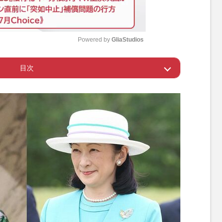
Powered by 
GliaStudios
目次
M
u
時計はブレスレットがリーフモチーフ
t
e
装がサステナブルと話題に