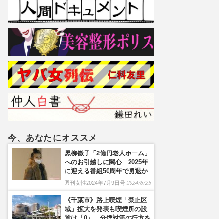
今、あなたにオススメ
黒柳徹子「2億円老人ホーム」
へのお引越しに関心 2025年
に迎える番組50周年で勇退か
週刊女性2024年7月9日号
2024/6/25
《千葉市》路上喫煙「禁止区
域」拡大を発表も喫煙所の設
置は「0」、分煙対策の行方を