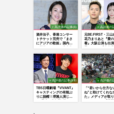
⭐ 高評価の記事(8)
⭐ 高評価の記
酒井法子、香港コンサー
元BE:FIRST・三
トチケット完売で「まさ
花乃まりあと『愛の
にアジアの歌姫」国内外
着』大阪公演も出演
に根強いファンで完全復
里はドラマ『大空港
活か
宣行脚に「メンタル
ぎ」の実情
⭐ 高評価の記事(9.8)
⭐ 高評価の記
TBS日曜劇場『VIVANT』
「“若いから仕方な
キャスティングの有能ぶ
ね”と助けてくれな
りに脱帽！堺雅人演じ
た」メディアが取り
る“乃木の青年期”役は、
てこなかった『避難
そっくり説根強い
の性暴力』
Mr.Children桜井和寿のバ
ンドマン長男・櫻井海音