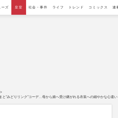
ニーズ
皇室
社会・事件
ライフ
トレンド
コミックス
連
まと“みどりリンク”コーデ…母から娘へ受け継がれる衣装への細やかな心遣い