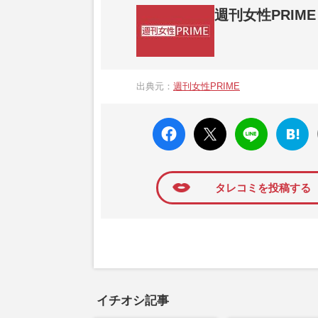
週刊女性PRIME
『週刊女性PRIME（シュージョプライム）
営する日本のニュースサイトです。『週刊女
出典元：
週刊女性PRIME
か、女性週刊誌『週刊女性』の誌面に掲載
高い題材の記事を、WEB向けにリライトし
faceboo
X ポス
LINE
はてな
k いい
ト
ブック
ね
マーク
に追加
タレコミを投稿する
イチオシ記事