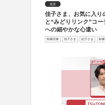
皇室
佳子さま、お気に入り
と“みどりリンク”コ
への細やかな心遣い
秋篠宮家
佳子さま
紀子さま
秋篠