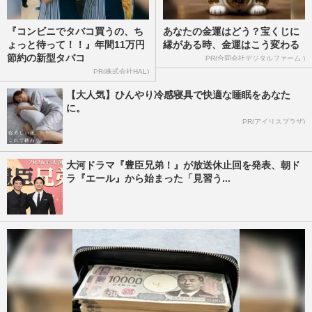
『コンビニでタバコ買うの、ち
あなたの金運はどう？宝くじに
ょっと待って！！』年間11万円
縁がある時、金運はこう変わる
節約の新型タバコ
PR(合同会社デジタルファーム )
PR(株式会社HAL)
【大人気】ひんやり冷感寝具で快適な睡眠をあなた
に。
PR(アイリスプラザ)
大河ドラマ『豊臣兄弟！』が放送休止回を発表、朝ド
ラ『エール』から始まった「見習う...