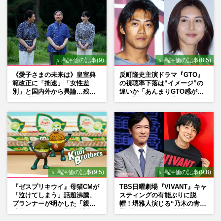
⭐ 高評価の記事(9)
⭐ 高評価の記事(8.5)
《愛子さまの未来は》皇室典
反町隆史主演ドラマ『GTO』
範改正に「拙速」「女性差
の視聴率下落は“イメージ”の
別」と国内外から異論…残さ
違いか「あんまりGTO感がな
れた「再改正」の道
い」旧作ファンが求めていた
モノ
⭐ 高評価の記事(9.5)
⭐ 高評価の記事(9.8)
『ゼスプリキウイ』母猫CMが
TBS日曜劇場『VIVANT』キャ
「泣けてしまう」話題沸騰、
スティングの有能ぶりに脱
プランナーが明かした「親に
帽！堺雅人演じる“乃木の青年
連絡したくなる」制作秘話
期”役は、そっくり説根強い
Mr.Children桜井和寿のバンド