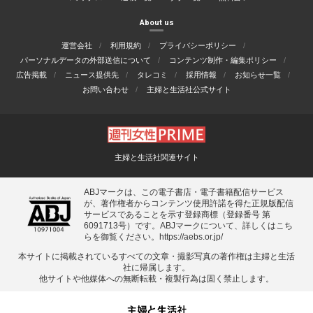
About us
運営会社
利用規約
プライバシーポリシー
パーソナルデータの外部送信について
コンテンツ制作・編集ポリシー
広告掲載
ニュース提供先
タレコミ
採用情報
お知らせ一覧
お問い合わせ
主婦と生活社公式サイト
主婦と生活社関連サイト
ABJマークは、この電子書店・電子書籍配信サービス
が、著作権者からコンテンツ使用許諾を得た正規版配信
サービスであることを示す登録商標（登録番号 第
6091713号）です。ABJマークについて、詳しくはこち
らを御覧ください。
https://aebs.or.jp/
本サイトに掲載されているすべての⽂章・撮影写真の著作権は主婦と⽣活
社に帰属します。
他サイトや他媒体への無断転載・複製⾏為は固く禁⽌します。