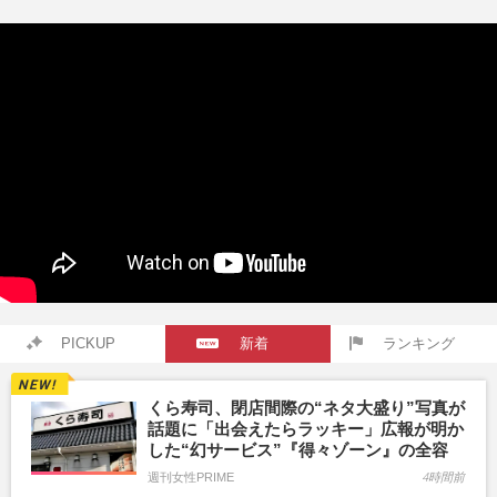
マン長男・櫻井海音だった
PICKUP
新着
ランキング
くら寿司、閉店間際の“ネタ大盛り”写真が
話題に「出会えたらラッキー」広報が明か
した“幻サービス”『得々ゾーン』の全容
週刊女性PRIME
4時間前