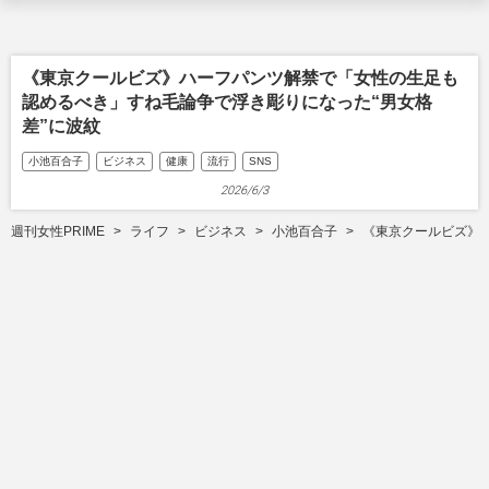
《東京クールビズ》ハーフパンツ解禁で「女性の生足も
認めるべき」すね毛論争で浮き彫りになった“男女格
差”に波紋
小池百合子
ビジネス
健康
流行
SNS
2026/6/3
週刊女性PRIME
ライフ
ビジネス
小池百合子
《東京クールビズ》