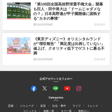
「第108回全国高校野球選手権大会」開幕
も巨人・田中将大は「ドームじゃダメな
の？」日本高野連が甲子園開催に固執す
る“カネの事情”
週刊女性PRIME
2026/8/5
《東京ディズニー》オリエンタルランド
が“増収報告”「満足度は比例していない」
値上げ、クオリティ低下でゲストに募る不
満
週刊女性PRIME
2026/8/3
公式アカウントをフォロー
Categories
芸能
ジャニーズ
皇室
社会・事件
ライフ
トレンド
コミックス
連載一覧
タグ一覧
無料占い