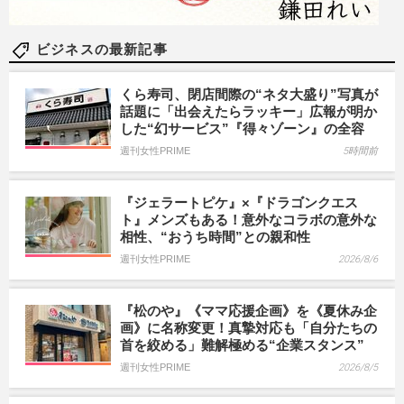
ビジネスの最新記事
くら寿司、閉店間際の“ネタ大盛り”写真が
話題に「出会えたらラッキー」広報が明か
した“幻サービス”『得々ゾーン』の全容
週刊女性PRIME
5時間前
『ジェラートピケ』×『ドラゴンクエス
ト』メンズもある！意外なコラボの意外な
相性、“おうち時間”との親和性
週刊女性PRIME
2026/8/6
『松のや』《ママ応援企画》を《夏休み企
画》に名称変更！真摯対応も「自分たちの
首を絞める」難解極める“企業スタンス”
週刊女性PRIME
2026/8/5