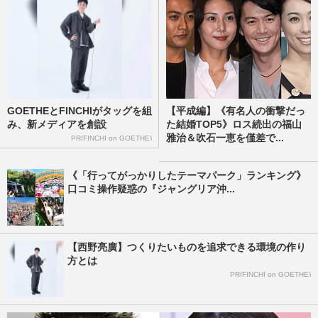
GOETHEとFINCHIがタッグを組
【平成編】《有名人の衝撃だっ
み、新メディアを創設
た結婚TOP5》ロス続出の福山
雅治＆吹石一恵を僅差で...
PR(FINCHI on GOETHE)
《「行ってがっかりしたテーマパーク」ランキング》
口コミ操作疑惑の『ジャングリア沖...
【西野亮廣】つくりたいものを追求できる環境の作り
方とは
PR(FINCHI on GOETHE)