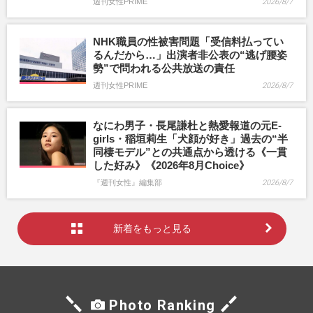
週刊女性PRIME
2026/8/7
NHK職員の性被害問題「受信料払ってい
るんだから…」出演者非公表の“逃げ腰姿
勢”で問われる公共放送の責任
週刊女性PRIME
2026/8/7
なにわ男子・長尾謙杜と熱愛報道の元E-
girls・稲垣莉生「犬顔が好き」過去の“半
同棲モデル”との共通点から透ける《一貫
した好み》《2026年8月Choice》
『週刊女性』編集部
2026/8/7
新着をもっと見る
Photo Ranking