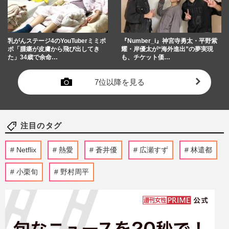
乳がんステージ4のYouTuberミミポ
『Number_i』神宮寺勇太・平野紫
ポ「腫瘍が皮膚から飛び出してき
耀・岸優太が“海外進出”の夢実現
た」34歳で余命…
も、チケット価…
7位以降を見る
注目のタグ
Netflix
熱愛
蒼井優
広瀬すず
林遣都
小栗旬
野村周平