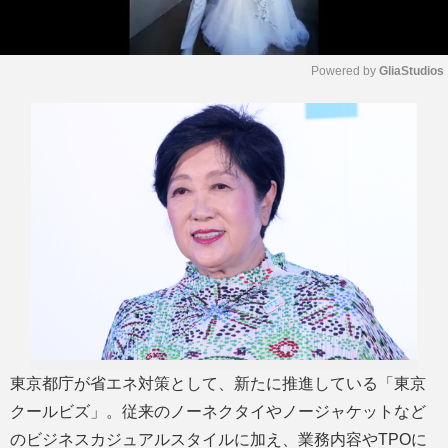
Powered by 
GliaStudios
M
u
t
e
東京都庁が省エネ対策として、新たに推進している「東京
クールビズ」。従来のノーネクタイやノージャケットなど
のビジネスカジュアルスタイルに加え、業務内容やTPOに