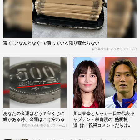
宝くじ“なんとなく”で買っている限り変わらない
PR(合同会社デジタルファーム )
あなたの金運はどう？宝くじに
川口春奈とサッカー日本代表キ
縁がある時、金運はこう変わる
ャプテン・板倉滉の“熱愛報
道”は「祝福コメントだらけ...
PR(合同会社デジタルファーム )