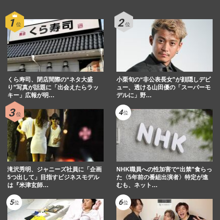
くら寿司、閉店間際の“ネタ大盛
小栗旬の“非公表長女”が顔隠しデビ
り”写真が話題に「出会えたらラッ
ュー、透ける山田優の「スーパーモ
キー」広報が明…
デルに」野…
滝沢秀明、ジャニーズ社員に「企画
NHK職員への性加害で“出禁”食らっ
5つ出して」目指すビジネスモデル
た〈5年前の番組出演者〉特定が進
は『米津玄師…
むも、ネット…