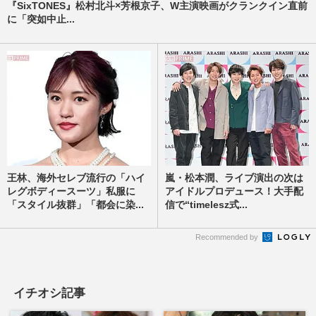
『SixTONES』松村北斗×芳根京子、W主演映画がクランクイン直前
に「突如中止...
王林、海外セレブ流行の「ハイ
嵐・松本潤、ライブ演出の次は
レグボディースーツ」私服に
アイドルプロデュース！大手配
「スタイル抜群」「都会に染...
信で“timelesz式...
Recommended by
イチオシ記事