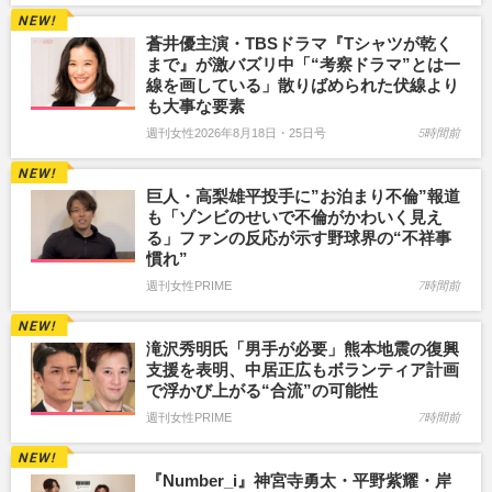
蒼井優主演・TBSドラマ『Tシャツが乾く
まで』が激バズリ中「“考察ドラマ”とは一
線を画している」散りばめられた伏線より
も大事な要素
週刊女性2026年8月18日・25日号
5時間前
巨人・高梨雄平投手に”お泊まり不倫”報道
も「ゾンビのせいで不倫がかわいく見え
る」ファンの反応が示す野球界の“不祥事
慣れ”
週刊女性PRIME
7時間前
滝沢秀明氏「男手が必要」熊本地震の復興
支援を表明、中居正広もボランティア計画
で浮かび上がる“合流”の可能性
週刊女性PRIME
7時間前
『Number_i』神宮寺勇太・平野紫耀・岸