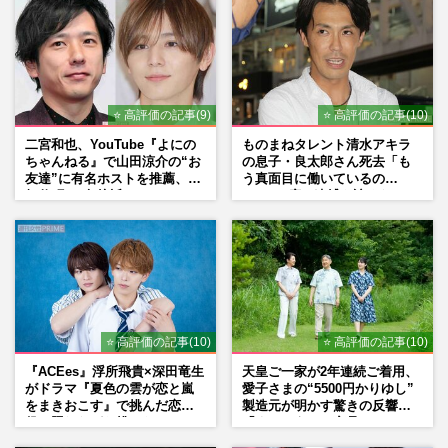
⭐ 高評価の記事(9)
⭐ 高評価の記事(10)
二宮和也、YouTube『よにの
ものまねタレント清水アキラ
ちゃんねる』で山田涼介の“お
の息子・良太郎さん死去「も
友達”に有名ホストを推薦、歌
う真面目に働いているの
舞伎町に“急接近”でファン
で」、2度の逮捕も諦めなかっ
「関わらないで！」
た芸能界“波乱に満ちた37年”
⭐ 高評価の記事(10)
⭐ 高評価の記事(10)
『ACEes』浮所飛貴×深田竜生
天皇ご一家が2年連続ご着用、
がドラマ『夏色の雲が恋と嵐
愛子さまの“5500円かりゆし”
をまきおこす』で挑んだ恋人
製造元が明かす驚きの反響
役、照れながら挑んだキュン
「まさかうちの商品とは…」
シーン秘話