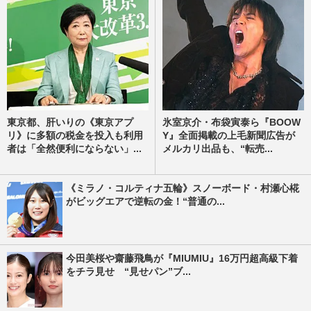
東京都、肝いりの《東京アプ
氷室京介・布袋寅泰ら『BOOW
リ》に多額の税金を投入も利用
Y』全面掲載の上毛新聞広告が
者は「全然便利にならない」...
メルカリ出品も、“転売...
《ミラノ・コルティナ五輪》スノーボード・村瀬心椛
がビッグエアで逆転の金！“普通の...
今田美桜や齋藤飛鳥が『MIUMIU』16万円超高級下着
をチラ見せ “見せパン”ブ...