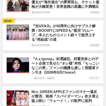
優太が“海外進出”の夢実現も、チケット価
格が大幅変更！世界規模の高騰に不満噴出
週刊女性PRIME
8時間前
『光GENJI』が40周年に向けサブスク解
禁！BOOWYにSPEEDも“復活”のムー
ブ、本人たちのコメント続々で急浮上す
る“再結成”の道
週刊女性PRIME
8時間前
『Aぇ!group』末澤誠也、村重杏奈とのデ
ート企画で見せた“オレ様”本性「ちっこい
なこの男」ファンの擁護も虚しく視聴者ド
ン引き《2026年8月Choice》
『週刊女性』編集部
2026/8/7
Mrs. GREEN APPLEファンのマナー違反
が賛否、映画『スパイダーマン』吹き替え
版上映に「ウェーイ！」の歓声に批判