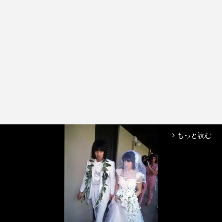
もっと読む
arrow_forward_ios