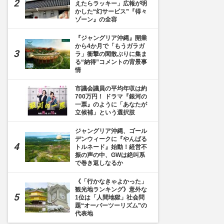
えたらラッキー」広報が明
かした“幻サービス”『得々
ゾーン』の全容
『ジャングリア沖縄』開業
から4か月で「もうガラガ
ラ」衝撃の閑散ぶりに集ま
る“納得”コメントの背景事
情
市議会議員の平均年収は約
700万円！ ドラマ『銀河の
一票』のように「あなたが
立候補」という選択肢
ジャングリア沖縄、ゴール
デンウィークに『やんばる
トルネード』始動！経営不
振の声の中、GWは絶叫系
で巻き返しなるか
《「行かなきゃよかった」
観光地ランキング》意外な
1位は「人間地獄」社会問
題“オーバーツーリズム”の
代表地