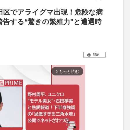
墨田区でアライグマ出現！危険な病
警告する“驚きの繁殖力"と遭遇時
印刷
もっと読む
arrow_forward_ios