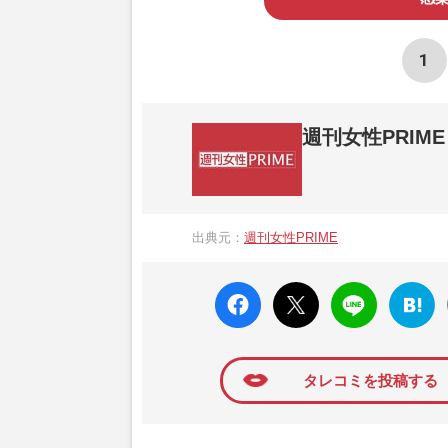
1
週刊女性PRIME
『週刊女性PRIME（シュージョプライム）
営する日本のニュースサイトです。『週刊女
出典元：
週刊女性PRIME
か、女性週刊誌『週刊女性』の誌面に掲載
高い題材の記事を、WEB向けにリライトし
faceboo
X ポス
LINE
はてな
k いい
ト
ブック
ね
マーク
に追加
タレコミを投稿する