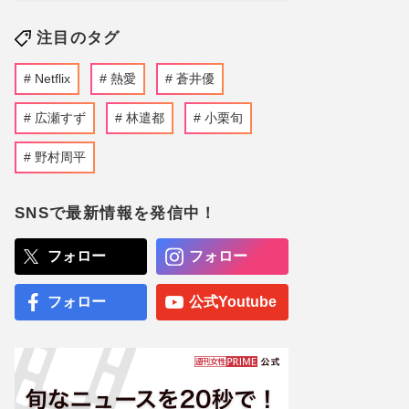
注目のタグ
Netflix
熱愛
蒼井優
広瀬すず
林遣都
小栗旬
野村周平
SNSで最新情報を発信中！
フォロー
フォロー
フォロー
公式Youtube