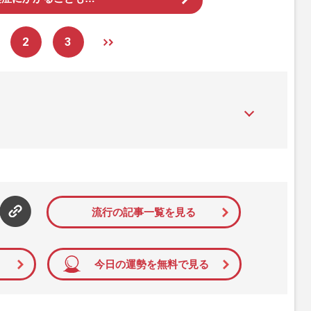
2
3
』は、2015年（平成27年）1月に開設された主婦と生活社が運
性PRIME』編集者が担当する連載陣の執筆記事を配信するほ
された記事から、インターネット利用者層にとって特に関心の
て配信しています！
流行の記事一覧を見る
今日の運勢を無料で見る