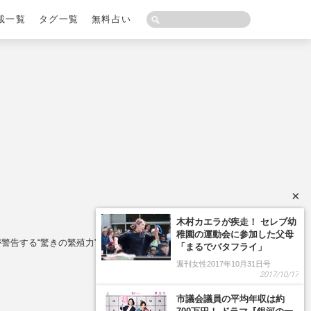
載一覧
タグ一覧
無料占い
×
警告する“驚きの繁殖力"と遭遇時の「NG行動」