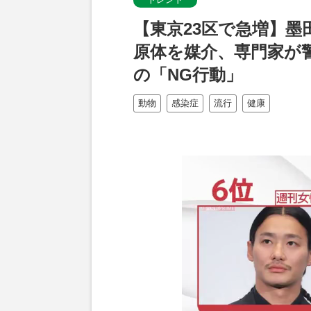
【東京23区で急増】
原体を媒介、専門家が
の「NG行動」
動物
感染症
流行
健康