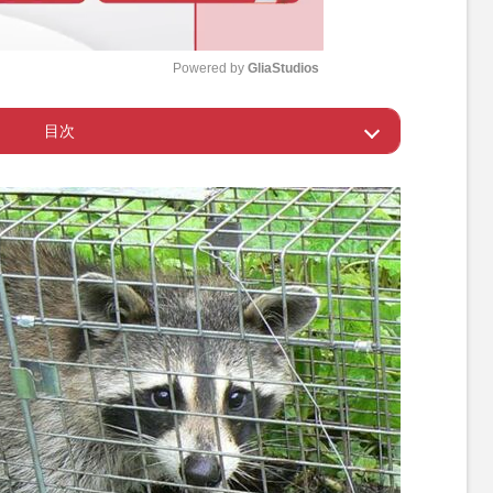
Powered by 
GliaStudios
目次
M
u
グマが急増！？
t
e
害、最も恐ろしいのは感染症