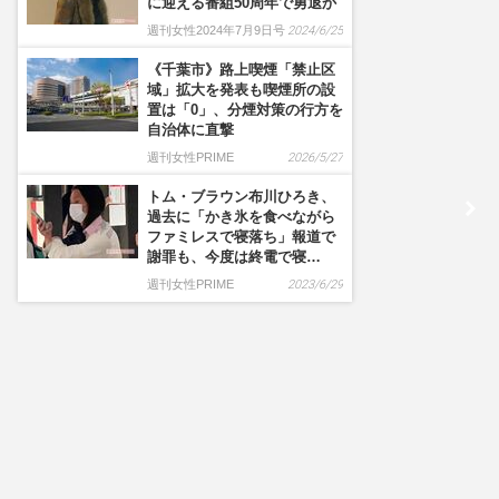
に迎える番組50周年で勇退か
週刊女性2024年7月9日号
2024/6/25
《千葉市》路上喫煙「禁止区
域」拡大を発表も喫煙所の設
置は「0」、分煙対策の行方を
自治体に直撃
週刊女性PRIME
2026/5/27
トム・ブラウン布川ひろき、
過去に「かき氷を食べながら
ファミレスで寝落ち」報道で
謝罪も、今度は終電で寝…
週刊女性PRIME
2023/6/29