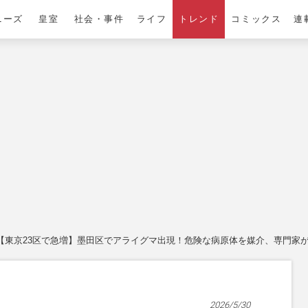
ニーズ
皇室
社会・事件
ライフ
トレンド
コミックス
連
【東京23区で急増】墨田区でアライグマ出現！危険な病原体を媒介、専門家が
2026/5/30