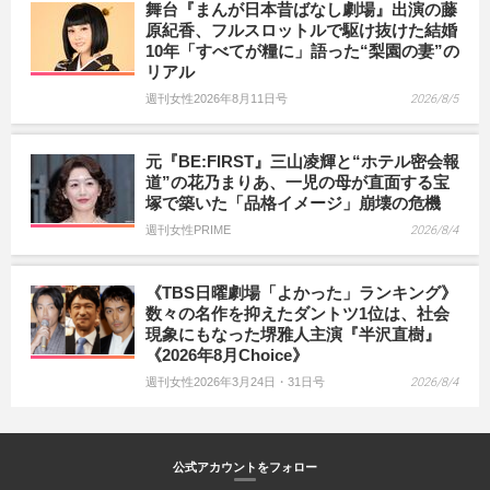
舞台『まんが日本昔ばなし劇場』出演の藤
原紀香、フルスロットルで駆け抜けた結婚
10年「すべてが糧に」語った“梨園の妻”の
リアル
週刊女性2026年8月11日号
2026/8/5
元『BE:FIRST』三山凌輝と“ホテル密会報
道”の花乃まりあ、一児の母が直面する宝
塚で築いた「品格イメージ」崩壊の危機
週刊女性PRIME
2026/8/4
《TBS日曜劇場「よかった」ランキング》
数々の名作を抑えたダントツ1位は、社会
現象にもなった堺雅人主演『半沢直樹』
《2026年8月Choice》
週刊女性2026年3月24日・31日号
2026/8/4
公式アカウントをフォロー