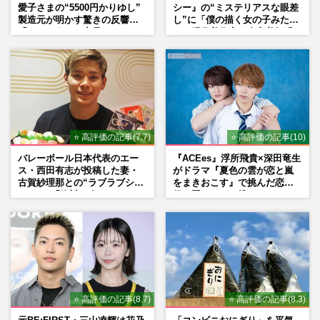
愛子さまの“5500円かりゆし”
シー』の“ミステリアスな眼差
製造元が明かす驚きの反響
し”に「僕の描く女の子みた
「まさかうちの商品とは…」
い」現代美術家・奈良美智氏
もSNSで“公認”
⭐ 高評価の記事(7.7)
⭐ 高評価の記事(10)
バレーボール日本代表のエー
『ACEes』浮所飛貴×深田竜生
ス・西田有志が投稿した妻・
がドラマ『夏色の雲が恋と嵐
古賀紗理那との“ラブラブショ
をまきおこす』で挑んだ恋人
ット”に「絶対に今じゃない」
役、照れながら挑んだキュン
「空気読んで」ネット上で批
シーン秘話
判殺到の理由
⭐ 高評価の記事(8.7)
⭐ 高評価の記事(8.3)