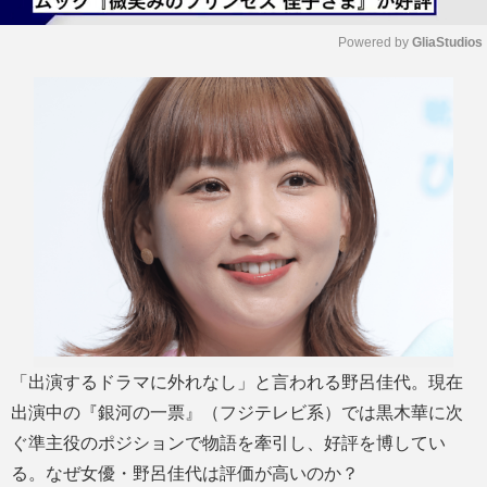
Powered by 
GliaStudios
M
u
t
e
「出演するドラマに外れなし」と言われる野呂佳代。現在
出演中の『銀河の一票』（フジテレビ系）では黒木華に次
ぐ準主役のポジションで物語を牽引し、好評を博してい
る。なぜ女優・野呂佳代は評価が高いのか？