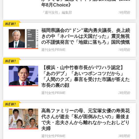
年8月Choice》
『週刊女性』編集部
1時間前
福岡県議会の“ドン”蔵内勇夫議長、炎上続
きの中「ネパールは天国だった」震災無視
の不謹慎発言で「地獄に落ちろ」国民憤慨
週刊女性PRIME
1時間前
【横浜・山中竹春市長がパワハラ認定】
「あのデブ」「あいつポンコツだから」
「人間のクズ」暴言を受けた市議が答えた
市長の裏の顔
週刊女性PRIME
2時間前
高島ファミリーの母、元宝塚女優の寿美花
代さんが逝去「私が面倒みたいの」最後ま
で夫・忠夫さんから離れなかったおしどり
夫婦
週刊女性PRIME
3時間前