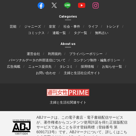
Categories
芸能
ジャニーズ
皇室
社会・事件
ライフ
トレンド
コミックス
連載一覧
タグ一覧
無料占い
About us
運営会社
利用規約
プライバシーポリシー
パーソナルデータの外部送信について
コンテンツ制作・編集ポリシー
広告掲載
ニュース提供先
タレコミ
採用情報
お知らせ一覧
お問い合わせ
主婦と生活社公式サイト
主婦と生活社関連サイト
ABJマークは、この電子書店・電子書籍配信サービス
が、著作権者からコンテンツ使用許諾を得た正規版配信
サービスであることを示す登録商標（登録番号 第
6091713号）です。ABJマークについて、詳しくはこち