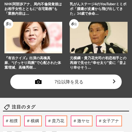
NHK阿部渉アナ、局内不倫発覚後は
乳がんステージ4のYouTuberミミポ
お相手女性とともに“在宅勤務”も
ポ「腫瘍が皮膚から飛び出してき
「業務内容は…
た」34歳で余命…
『有吉クイズ』出演の高橋真
元横綱・貴乃花光司の初恋相手との
麻、“げっそり両腕”で心配された体
再婚で見せた“幸せ太り”姿に「昔よ
重増減、高橋秀樹…
り幸せそう…
7位以降を見る
注目のタグ
相撲
横綱
貴乃花
激ヤセ
女子アナ