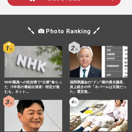
Photo Ranking
NHK職員への性加害で“出禁”食らっ
福岡県議会の“ドン”蔵内勇夫議長、
た〈5年前の番組出演者〉特定が進
炎上続きの中「ネパールは天国だっ
むも、ネット…
た」震災無…