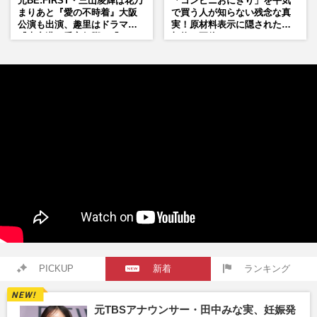
元BE:FIRST・三山凌輝は花乃
「コンビニおにぎり」を平気
まりあと『愛の不時着』大阪
で買う人が知らない残念な真
公演も出演、趣里はドラマ
実！原材料表示に隠された添
『大空港』番宣行脚に「メン
加物の正体
タル強すぎ」の実情
PICKUP
新着
ランキング
元TBSアナウンサー・田中みな実、妊娠発