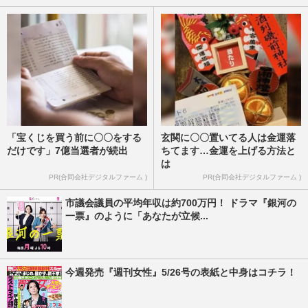
「宝くじを買う前に〇〇をする
玄関に〇〇置いてる人は金運落
だけです」7億当選者が続出
ちてます…金運を上げる方法と
は
PR(合同会社デジタルファーム )
PR(合同会社デジタルファーム )
市議会議員の平均年収は約700万円！ ドラマ『銀河の
一票』のように「あなたが立候...
今週発売『週刊女性』5/26号の表紙と中身はコチラ！