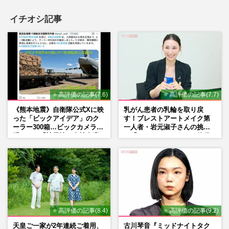
イチオシ記事
⭐ 高評価の記事(7.6)
⭐ 高評価の記事(7.7)
《熊本地震》自衛隊公式Xに映
乳がん患者の乳輪を取り戻
った「ビックアイデア」のク
す！ブレストアートメイク第
ーラー300箱…ビックカメラが
一人者・岩元淑子さんの挑戦
明かした「被災地に自社在庫
と「ハードルしかない」啓発
提供」の真相
の“壁”
⭐ 高評価の記事(8.4)
⭐ 高評価の記事(9.2)
天皇ご一家が2年連続ご着用、
古川琴音『ミッドナイトタク