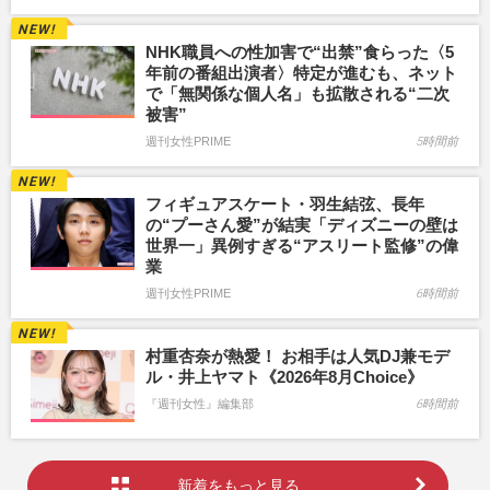
NHK職員への性加害で“出禁”食らった〈5
年前の番組出演者〉特定が進むも、ネット
で「無関係な個人名」も拡散される“二次
被害”
週刊女性PRIME
5時間前
フィギュアスケート・羽生結弦、長年
の“プーさん愛”が結実「ディズニーの壁は
世界一」異例すぎる“アスリート監修”の偉
業
週刊女性PRIME
6時間前
村重杏奈が熱愛！ お相手は人気DJ兼モデ
ル・井上ヤマト《2026年8月Choice》
『週刊女性』編集部
6時間前
新着をもっと見る