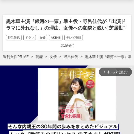
黒木華主演『銀河の一票』準主役・野呂佳代が「出演ド
ラマに外れなし」の理由、女優への変貌と鋭い“芝居勘”
野呂佳代
ドラマ
女優
AKB48
テレビ番組
2026/6/1
週刊女性PRIME
芸能
女優
野呂佳代
黒木華主演『銀河の一票』準主
もっと読む
arrow_forward_ios