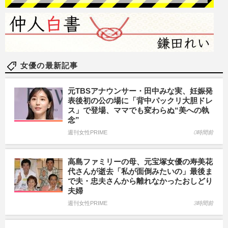
女優の最新記事
元TBSアナウンサー・田中みな実、妊娠発
表後初の公の場に「背中パックリ大胆ドレ
ス」で登場、ママでも変わらぬ“美への執
念”
週刊女性PRIME
0時間前
高島ファミリーの母、元宝塚女優の寿美花
代さんが逝去「私が面倒みたいの」最後ま
で夫・忠夫さんから離れなかったおしどり
夫婦
週刊女性PRIME
3時間前