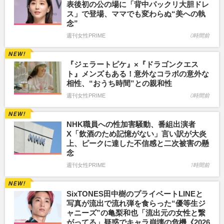
表後初の公の場に「背中パックリ大胆ドレ
ス」で登場、ママでも変わらぬ“美への執
念”
週刊女性PRIME
0時間前
『ジェラートピケ』×『ドラゴンクエス
ト』メンズもある！意外なコラボの意外な
相性、“おうち時間”との親和性
週刊女性PRIME
0時間前
NHK職員への性加害騒動、番組出演者
X「飲酒のため記憶がない」言い訳が大炎
上、ピークに達した不信感と二次被害の懸
念
週刊女性PRIME
1時間前
SixTONES田中樹のプライベートLINEと
写真が流出で流れ弾を食らった“優等生ジ
ャニーズ”の亀梨和也「流出元の女性と繋
がってる」疑惑でキャラ崩壊の危機《2026