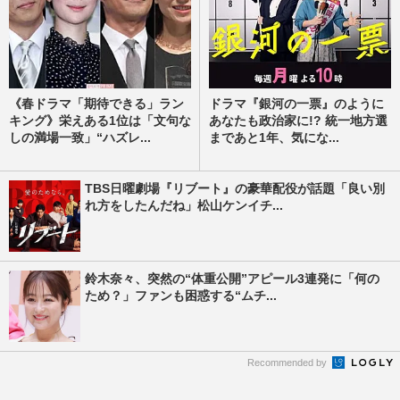
《春ドラマ「期待できる」ラン
ドラマ『銀河の一票』のように
キング》栄えある1位は「文句な
あなたも政治家に!? 統一地方選
しの満場一致」“ハズレ...
まであと1年、気にな...
TBS日曜劇場『リブート』の豪華配役が話題「良い別
れ方をしたんだね」松山ケンイチ...
鈴木奈々、突然の“体重公開”アピール3連発に「何の
ため？」ファンも困惑する“ムチ...
Recommended by