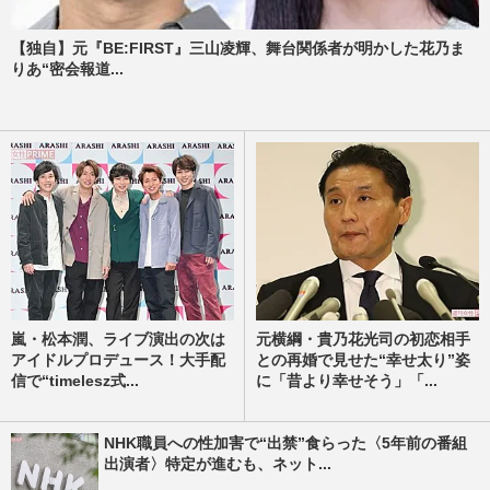
【独自】元『BE:FIRST』三山凌輝、舞台関係者が明かした花乃ま
りあ“密会報道...
嵐・松本潤、ライブ演出の次は
元横綱・貴乃花光司の初恋相手
アイドルプロデュース！大手配
との再婚で見せた“幸せ太り”姿
信で“timelesz式...
に「昔より幸せそう」「...
NHK職員への性加害で“出禁”食らった〈5年前の番組
出演者〉特定が進むも、ネット...