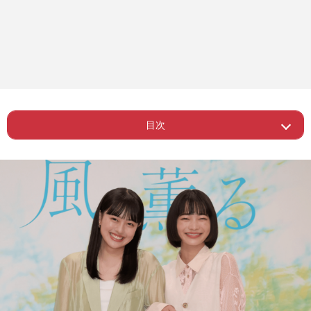
目次
ー 「語り」と「占い師・真風」の二役
Page 1
を演じる研ナオコ
Page 2
ー 神出鬼没でユニークな語り口