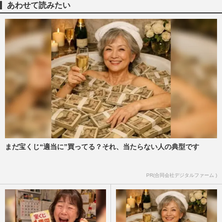
週刊女性PRIME
2026/5/4
あわせて読みたい
NHK朝ドラ『風、薫る』研ナオコ、つぶ
やきシローがトレンド入り「物語に馴染ん
でる」初回放送に“反響”相…
週刊女性PRIME
2026/3/31
研ナオコ、等身大のプライベートが大バズ
り！炎上しない「自由気ままなすっぴん
姿」、完成度が高すぎる「コ…
週刊女性PRIME
2023/10/29
まだ宝くじ“適当に”買ってる？それ、当たらない人の典型です
PR(合同会社デジタルファーム )