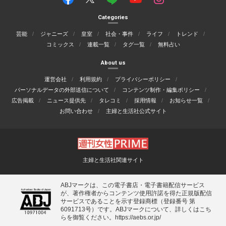
Categories
芸能
ジャニーズ
皇室
社会・事件
ライフ
トレンド
コミックス
連載一覧
タグ一覧
無料占い
About us
運営会社
利用規約
プライバシーポリシー
パーソナルデータの外部送信について
コンテンツ制作・編集ポリシー
広告掲載
ニュース提供先
タレコミ
採用情報
お知らせ一覧
お問い合わせ
主婦と生活社公式サイト
主婦と生活社関連サイト
ABJマークは、この電子書店・電子書籍配信サービス
が、著作権者からコンテンツ使用許諾を得た正規版配信
サービスであることを示す登録商標（登録番号 第
6091713号）です。ABJマークについて、詳しくはこち
らを御覧ください。
https://aebs.or.jp/