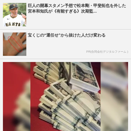
巨人の開幕スタメン予想で松本剛・甲斐拓也を外した
宮本和知氏が《有能すぎる》次期監...
宝くじの“運任せ”から抜けた人だけ変わる
PR(合同会社デジタルファーム )