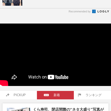
Recommended by
PICKUP
新着
ランキング
くら寿司、閉店間際の“ネタ大盛り”写真が