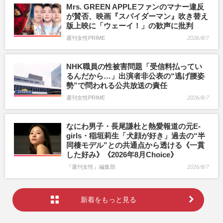
Mrs. GREEN APPLEファンのマナー違反
が賛否、映画『スパイダーマン』吹き替え
版上映に「ウェーイ！」の歓声に批判
週刊女性PRIME
2026/8/7
NHK職員の性被害問題「受信料払ってい
るんだから…」出演者非公表の“逃げ腰姿
勢”で問われる公共放送の責任
週刊女性PRIME
2026/8/7
なにわ男子・長尾謙杜と熱愛報道の元E-
girls・稲垣莉生「犬顔が好き」過去の“半
同棲モデル”との共通点から透ける《一貫
した好み》《2026年8月Choice》
『週刊女性』編集部
2026/8/7
新着をもっと見る