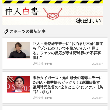
スポーツの最新記事
巨人・高梨雄平投手に”お泊まり不倫”報道
も「ゾンビのせいで不倫がかわいく見え
る」ファンの反応が示す野球界の“不祥事
慣れ”
週刊女性PRIME
2026/8/7
阪神タイガース・元山飛優の落球エラーに
DeNA・牧秀悟もビックリ！2連覇目指す
藤川球児監督の“泣きどころ”にファン《鳥
谷2世求む》
週刊女性PRIME
2026/8/7