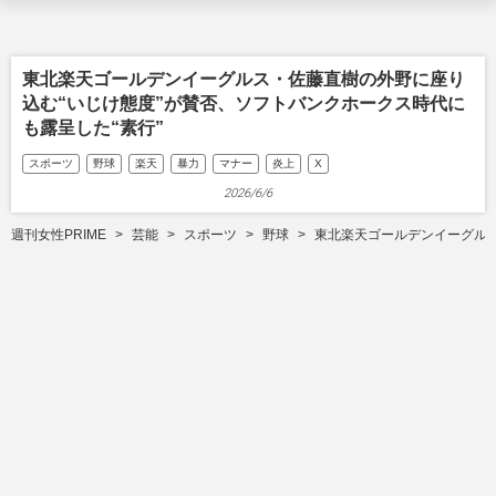
東北楽天ゴールデンイーグルス・佐藤直樹の外野に座り
込む“いじけ態度”が賛否、ソフトバンクホークス時代に
も露呈した“素行”
スポーツ
野球
楽天
暴力
マナー
炎上
X
2026/6/6
週刊女性PRIME
芸能
スポーツ
野球
東北楽天ゴールデンイーグルス