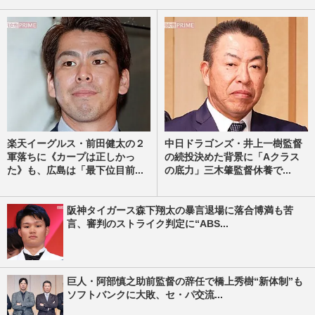
楽天イーグルス・前田健太の２
中日ドラゴンズ・井上一樹監督
軍落ちに《カープは正しかっ
の続投決めた背景に「Aクラス
た》も、広島は「最下位目前...
の底力」三木肇監督休養で...
阪神タイガース森下翔太の暴言退場に落合博満も苦
言、審判のストライク判定に“ABS...
巨人・阿部慎之助前監督の辞任で橋上秀樹“新体制”も
ソフトバンクに大敗、セ・パ交流...