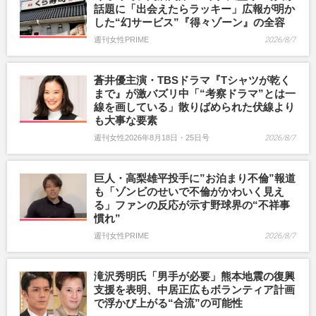
話題に「出会えたらラッキー」広報が明か
した“幻サービス”『得々ゾーン』の全容
週刊女性PRIME
2026/8/7
蒼井優主演・TBSドラマ『Tシャツが乾く
まで』が激バズリ中「“考察ドラマ”とは一
線を画している」散りばめられた伏線より
も大事な要素
週刊女性2026年8月18日・25日号
2026/8/7
巨人・高梨雄平投手に”お泊まり不倫”報道
も「ゾンビのせいで不倫がかわいく見え
る」ファンの反応が示す野球界の“不祥事
慣れ”
週刊女性PRIME
2026/8/7
滝沢秀明氏「男手が必要」熊本地震の復興
支援を表明、中居正広もボランティア計画
で浮かび上がる“合流”の可能性