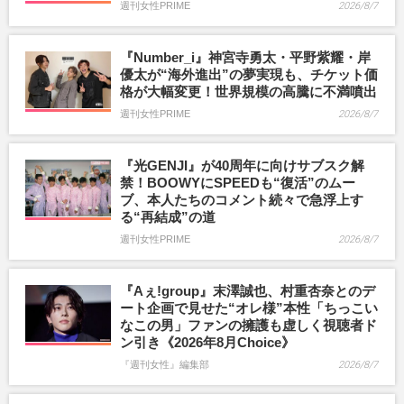
週刊女性PRIME
2026/8/7
『Number_i』神宮寺勇太・平野紫耀・岸
優太が“海外進出”の夢実現も、チケット価
格が大幅変更！世界規模の高騰に不満噴出
週刊女性PRIME
2026/8/7
『光GENJI』が40周年に向けサブスク解
禁！BOOWYにSPEEDも“復活”のムー
ブ、本人たちのコメント続々で急浮上す
る“再結成”の道
週刊女性PRIME
2026/8/7
『Aぇ!group』末澤誠也、村重杏奈とのデ
ート企画で見せた“オレ様”本性「ちっこい
なこの男」ファンの擁護も虚しく視聴者ド
ン引き《2026年8月Choice》
『週刊女性』編集部
2026/8/7