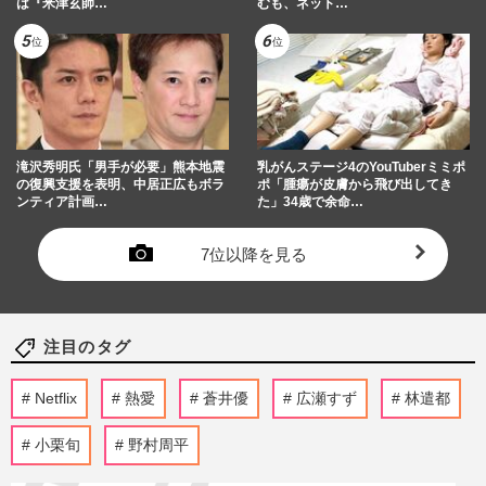
は『米津玄師…
むも、ネット…
滝沢秀明氏「男手が必要」熊本地震
乳がんステージ4のYouTuberミミポ
の復興支援を表明、中居正広もボラ
ポ「腫瘍が皮膚から飛び出してき
ンティア計画…
た」34歳で余命…
7位以降を見る
注目のタグ
Netflix
熱愛
蒼井優
広瀬すず
林遣都
小栗旬
野村周平