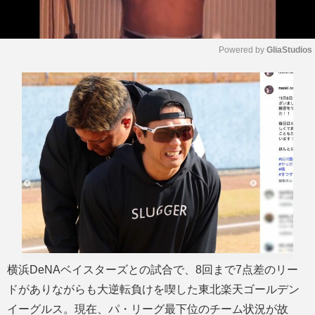
Powered by 
GliaStudios
M
u
t
e
横浜DeNAベイスターズとの試合で、8回まで7点差のリー
ドがありながらも大逆転負けを喫した東北楽天ゴールデン
イーグルス。現在、パ・リーグ最下位のチーム状況が故