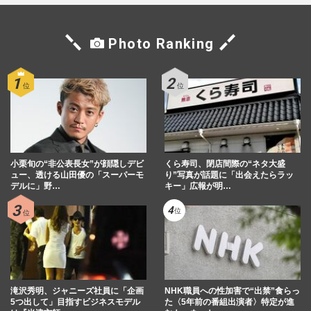
Photo Ranking
小栗旬の“非公表長女”が顔隠しデビ
くら寿司、閉店間際の“ネタ大盛
ュー、透ける山田優の「スーパーモ
り”写真が話題に「出会えたらラッ
デルに」野…
キー」広報が明…
滝沢秀明、ジャニーズ社員に「企画
NHK職員への性加害で“出禁”食らっ
5つ出して」目指すビジネスモデル
た〈5年前の番組出演者〉特定が進