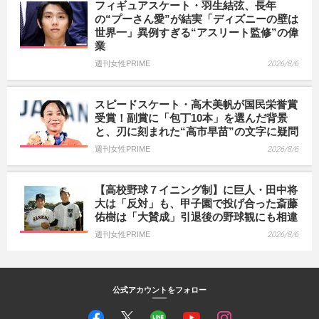
フィギュアスケート・羽生結弦、長年
の“プーさん愛”が結実「ディズニーの壁は
世界一」異例すぎる“アスリート監修”の偉
業
週刊女性PRIME
2026/8/6
スピードスケート・高木美帆が国民栄誉賞
受賞！副賞に「包丁10本」を選んだ背景
と、刃に刻まれた“高市早苗”の文字に疑問
週刊女性PRIME
2026/8/6
【高校野球７イニング制】に巨人・田中将
大は「反対」も、甲子園で投げ合った斎藤
佑樹は「大賛成」引退後の野球観にも相違
週刊女性PRIME
2026/8/6
公式アカウントをフォロー