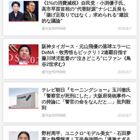
《1%の消費減税》自民党・小渕優子氏、
高市早苗首相の“代替財源”ナシに反発も
「揚げ足取りではなく」求められる“建設
的な議論”
週刊女性PRIME
2026/8/7
阪神タイガース・元山飛優の落球エラーに
DeNA・牧秀悟もビックリ！2連覇目指す
藤川球児監督の“泣きどころ”にファン《鳥
谷2世求む》
週刊女性PRIME
2026/8/7
テレビ朝日『モーニングショー』玉川徹氏
「警察官が死刑にした」大阪府発砲事件へ
の持論に「警官の命をなんだと…」批判殺
到
週刊女性PRIME
2026/8/7
野村周平、ユニクロ“モデル美女”・石田夢
実と熱愛報道！下半身強調の「過激すぎる