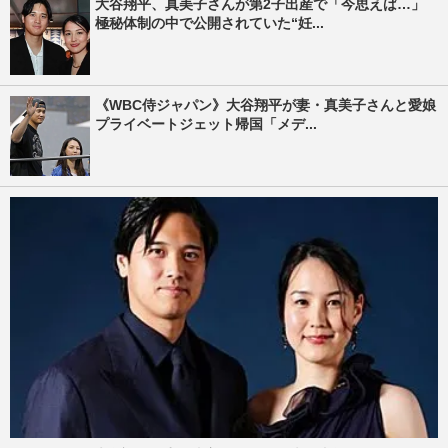
大谷翔平、真美子さんが第2子出産で「今思えば…」
極秘体制の中で公開されていた“妊...
《WBC侍ジャパン》大谷翔平が妻・真美子さんと愛娘
プライベートジェット帰国「メデ...