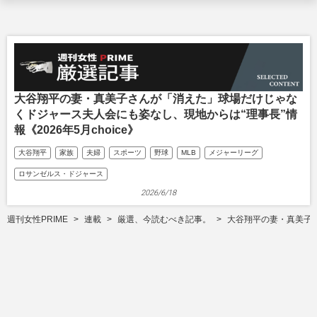
大谷翔平の妻・真美子さんが「消えた」球場だけじゃな
くドジャース夫人会にも姿なし、現地からは“理事長”情
報《2026年5月choice》
大谷翔平
家族
夫婦
スポーツ
野球
MLB
メジャーリーグ
ロサンゼルス・ドジャース
2026/6/18
週刊女性PRIME
連載
厳選、今読むべき記事。
大谷翔平の妻・真美子さ