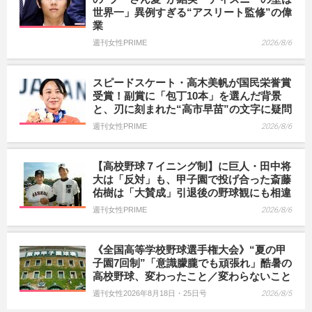
世界一」異例すぎる“アスリート監修”の偉
業
週刊女性PRIME
2026/8/6
スピードスケート・高木美帆が国民栄誉賞
受賞！副賞に「包丁10本」を選んだ背景
と、刃に刻まれた“高市早苗”の文字に疑問
週刊女性PRIME
2026/8/6
【高校野球７イニング制】に巨人・田中将
大は「反対」も、甲子園で投げ合った斎藤
佑樹は「大賛成」引退後の野球観にも相違
週刊女性PRIME
2026/8/6
《全国高等学校野球選手権大会》“夏の甲
子園7回制”「意識朦朧でも頑張れ」酷暑の
高校野球、変わったこと／変わらないこと
週刊女性2026年8月18日・25日号
2026/8/5