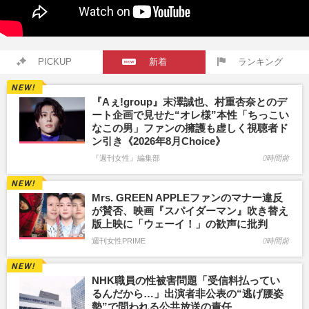
PICKUP
新着
ランキング
『Aぇ!group』末澤誠也、村重杏奈とのデ
ート企画で見せた“オレ様”本性「ちっこい
なこの男」ファンの擁護も虚しく視聴者ド
ン引き《2026年8月Choice》
『週刊女性』編集部
0時間前
Mrs. GREEN APPLEファンのマナー違反
が賛否、映画『スパイダーマン』吹き替え
版上映に「ウェーイ！」の歓声に批判
週刊女性PRIME
0時間前
NHK職員の性被害問題「受信料払ってい
るんだから…」出演者非公表の“逃げ腰姿
勢”で問われる公共放送の責任