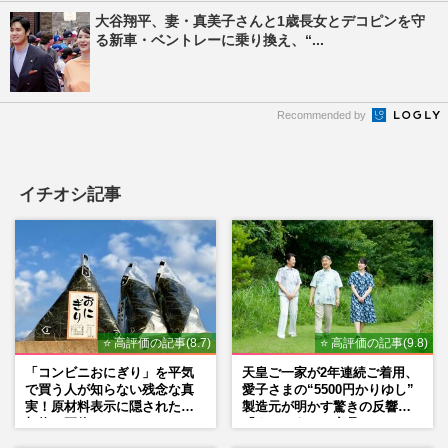
大谷翔平、妻・真美子さんと1歳長女とデコピンを守
る新車・ベントレーに乗り換え、“...
Recommended by
イチオシ記事
⭐ 高評価の記事(8.7)
⭐ 高評価の記事(9.8)
「コンビニおにぎり」を平気
天皇ご一家が2年連続ご着用、
で買う人が知らない残念な真
愛子さまの“5500円かりゆし”
実！原材料表示に隠された添
製造元が明かす驚きの反響
加物の正体
「まさかうちの商品とは…」