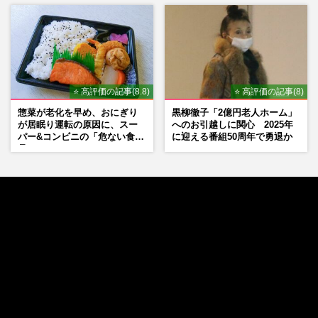
⭐ 高評価の記事(8.8)
⭐ 高評価の記事(8)
惣菜が老化を早め、おにぎり
黒柳徹子「2億円老人ホーム」
が居眠り運転の原因に、スー
へのお引越しに関心 2025年
パー&コンビニの「危ない食
に迎える番組50周年で勇退か
品」