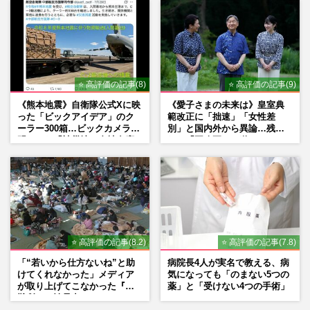
⭐ 高評価の記事(8)
⭐ 高評価の記事(9)
《熊本地震》自衛隊公式Xに映
《愛子さまの未来は》皇室典
った「ビックアイデア」のク
範改正に「拙速」「女性差
ーラー300箱…ビックカメラが
別」と国内外から異論…残さ
明かした「被災地に自社在庫
れた「再改正」の道
提供」の真相
⭐ 高評価の記事(8.2)
⭐ 高評価の記事(7.8)
「“若いから仕方ないね”と助
病院長4人が実名で教える、病
けてくれなかった」メディア
気になっても「のまない5つの
が取り上げてこなかった『避
薬」と「受けない4つの手術」
難所での性暴力』