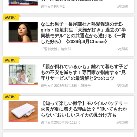
週刊女性PRIME
4時間前
なにわ男子・長尾謙杜と熱愛報道の元E-
girls・稲垣莉生「犬顔が好き」過去の“半
同棲モデル”との共通点から透ける《一貫
した好み》《2026年8月Choice》
『週刊女性』編集部
5時間前
「親が倒れているかも」離れて暮らす子ど
もの不安を減らす！専門家が指南する“見
守りサービス”の最適解と5つのコツ
週刊女性2026年8月18日・25日号
7時間前
【知って楽しい雑学】モバイルバッテリー
火災が夏に増える理由は？ “叩いてもわか
らない”おいしいスイカの見分け方も
週刊女性2026年8月11日号
8時間前