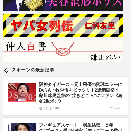
スポーツの最新記事
阪神タイガース・元山飛優の落球エラーに
DeNA・牧秀悟もビックリ！2連覇目指す
藤川球児監督の“泣きどころ”にファン《鳥
谷2世求む》
週刊女性PRIME
2026/8/7
フィギュアスケート・羽生結弦、長年
の“プーさん愛”が結実「ディズニーの壁は