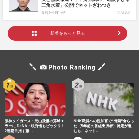
三角水着」公開でネットざわつき
週刊女性PRIME
2026/8/6
新着をもっと見る
Photo Ranking
阪神タイガース・元山飛優の落球エ
NHK職員への性加害で“出禁”食らっ
ラーに DeNA・牧秀悟もビックリ！
た〈5年前の番組出演者〉特定が進
2連覇目指す藤…
むも、ネット…