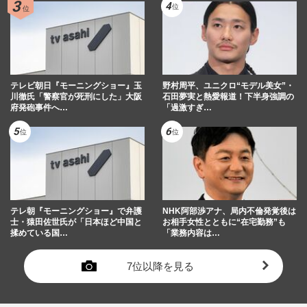
テレビ朝日『モーニングショー』玉
野村周平、ユニクロ“モデル美女”・
川徹氏「警察官が死刑にした」大阪
石田夢実と熱愛報道！下半身強調の
府発砲事件へ…
「過激すぎ…
テレ朝『モーニングショー』で弁護
NHK阿部渉アナ、局内不倫発覚後は
士・猿田佐世氏が「日本ほど中国と
お相手女性とともに“在宅勤務”も
揉めている国…
「業務内容は…
7位以降を見る