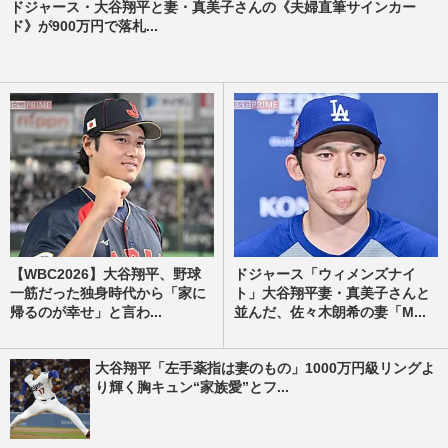
ドジャース・大谷翔平と妻・真美子さんの《夫婦直筆サインカー
ド》が900万円で落札...
【WBC2026】大谷翔平、野球
ドジャース「ウィメンズナイ
一筋だった独身時代から「家に
ト」大谷翔平妻・真美子さんと
帰るのが幸せ」と言わ...
並んだ、佐々木朗希の妻「M...
大谷翔平「左手薬指は妻のもの」1000万円級リングよ
り輝く胸キュン“家族愛”とフ...