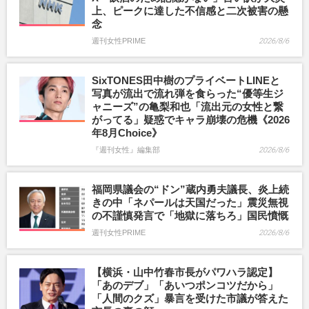
上、ピークに達した不信感と二次被害の懸
念
週刊女性PRIME
2026/8/6
SixTONES田中樹のプライベートLINEと
写真が流出で流れ弾を食らった“優等生ジ
ャニーズ”の亀梨和也「流出元の女性と繋
がってる」疑惑でキャラ崩壊の危機《2026
年8月Choice》
『週刊女性』編集部
2026/8/6
福岡県議会の“ドン”蔵内勇夫議長、炎上続
きの中「ネパールは天国だった」震災無視
の不謹慎発言で「地獄に落ちろ」国民憤慨
週刊女性PRIME
2026/8/6
【横浜・山中竹春市長がパワハラ認定】
「あのデブ」「あいつポンコツだから」
「人間のクズ」暴言を受けた市議が答えた