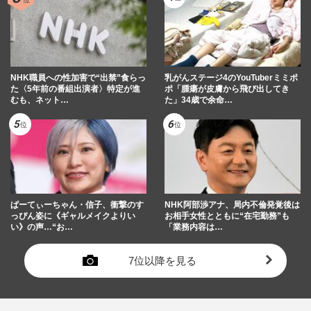
NHK職員への性加害で“出禁”食らっ
乳がんステージ4のYouTuberミミポ
た〈5年前の番組出演者〉特定が進
ポ「腫瘍が皮膚から飛び出してき
むも、ネット…
た」34歳で余命…
ぱーてぃーちゃん・信子、衝撃のす
NHK阿部渉アナ、局内不倫発覚後は
っぴん姿に《ギャルメイクよりい
お相手女性とともに“在宅勤務”も
い》の声…“お…
「業務内容は…
7位以降を見る