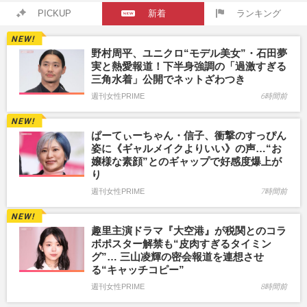
PICKUP
新着
ランキング
野村周平、ユニクロ“モデル美女”・石田夢
実と熱愛報道！下半身強調の「過激すぎる
三角水着」公開でネットざわつき
週刊女性PRIME
6時間前
ぱーてぃーちゃん・信子、衝撃のすっぴん
姿に《ギャルメイクよりいい》の声…“お
嬢様な素顔”とのギャップで好感度爆上が
り
週刊女性PRIME
7時間前
趣里主演ドラマ『大空港』が税関とのコラ
ボポスター解禁も“皮肉すぎるタイミン
グ”… 三山凌輝の密会報道を連想させ
る“キャッチコピー”
週刊女性PRIME
8時間前