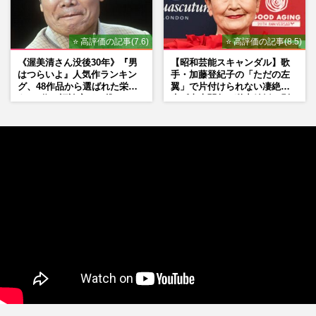
⭐ 高評価の記事(7.6)
⭐ 高評価の記事(8.5)
《渥美清さん没後30年》『男
【昭和芸能スキャンダル】歌
はつらいよ』人気作ランキン
手・加藤登紀子の「ただの左
グ、48作品から選ばれた栄え
翼」で片付けられない凄絶半
ある1位と評論家イチ推し
生《東大闘争、獄中結婚、別
の“神作”は
荘で内ゲバ事件》