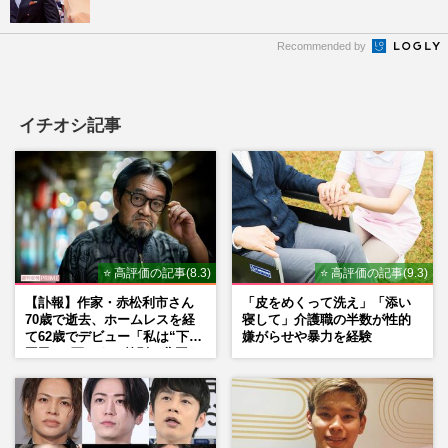
Recommended by
イチオシ記事
⭐ 高評価の記事(8.3)
⭐ 高評価の記事(9.3)
【訃報】作家・赤松利市さん
「皮をめくって洗え」「添い
70歳で逝去、ホームレスを経
寝して」介護職の半数が性的
て62歳でデビュー「私は“下級
嫌がらせや暴力を経験
国民”。死ぬまで差別と貧困を
書き続けます」壮絶人生