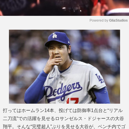
Powered by 
GliaStudios
M
u
t
e
打ってはホームラン14本、投げては防御率1点台と“リアル
二刀流”での活躍を見せるロサンゼルス・ドジャースの大谷
翔平。そんな“完璧超人”ぶりを見せる大谷が、ベンチ内でゴ