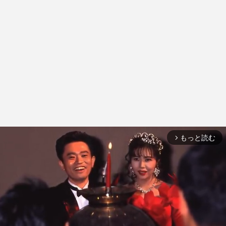
もっと読む
arrow_forward_ios