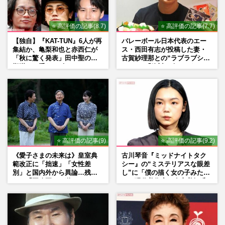
⭐ 高評価の記事(8.7)
⭐ 高評価の記事(7.7)
【独自】『KAT-TUN』6人が再
バレーボール日本代表のエー
集結か、亀梨和也と赤西仁が
ス・西田有志が投稿した妻・
「秋に驚く発表」田中聖の刑
古賀紗理那との“ラブラブショ
期満了と重なる“匂わせ”では
ット”に「絶対に今じゃない」
ない理由
「空気読んで」ネット上で批
判殺到の理由
⭐ 高評価の記事(9)
⭐ 高評価の記事(9.2)
《愛子さまの未来は》皇室典
古川琴音『ミッドナイトタク
範改正に「拙速」「女性差
シー』の“ミステリアスな眼差
別」と国内外から異論…残さ
し”に「僕の描く女の子みた
れた「再改正」の道
い」現代美術家・奈良美智氏
もSNSで“公認”