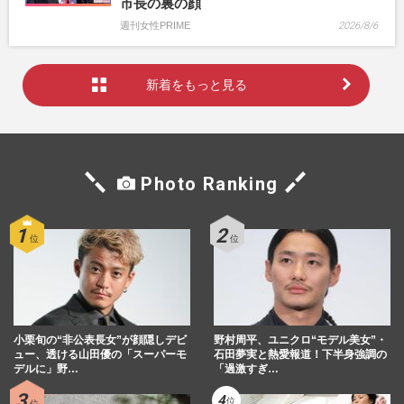
市長の裏の顔
週刊女性PRIME
2026/8/6
新着をもっと見る
Photo Ranking
小栗旬の“非公表長女”が顔隠しデビ
野村周平、ユニクロ“モデル美女”・
ュー、透ける山田優の「スーパーモ
石田夢実と熱愛報道！下半身強調の
デルに」野…
「過激すぎ…