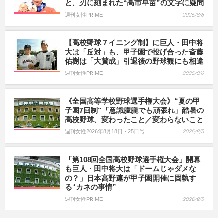
と、刃に刻まれた“高市早苗”の文字に疑問
週刊女性PRIME
2026/8/6
【高校野球７イニング制】に巨人・田中将
大は「反対」も、甲子園で投げ合った斎藤
佑樹は「大賛成」引退後の野球観にも相違
週刊女性PRIME
2026/8/6
《全国高等学校野球選手権大会》“夏の甲
子園7回制”「意識朦朧でも頑張れ」酷暑の
高校野球、変わったこと／変わらないこと
週刊女性2026年8月18日・25日号
2026/8/5
「第108回全国高校野球選手権大会」開幕
も巨人・田中将大は「ドームじゃダメな
の？」日本高野連が甲子園開催に固執す
る“カネの事情”
週刊女性PRIME
2026/8/5