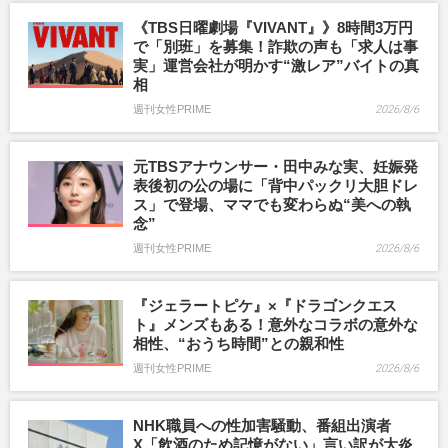
《TBS日曜劇場『VIVANT』》8時間3万円
で「別班」を募集！詐欺の声も「求人は事
実」運営会社が明かす“激レア”バイトの真
相
週刊女性PRIME
2026/8/6
元TBSアナウンサー・田中みな実、妊娠発
表後初の公の場に「背中パックリ大胆ドレ
ス」で登場、ママでも変わらぬ“美への執
念”
週刊女性PRIME
2026/8/6
『ジェラートピケ』×『ドラゴンクエス
ト』メンズもある！意外なコラボの意外な
相性、“おうち時間”との親和性
週刊女性PRIME
2026/8/6
NHK職員への性加害騒動、番組出演者
X「飲酒のため記憶がない」言い訳が大炎