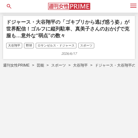
open
ドジャース・大谷翔平の「ゴキブリから逃げ惑う姿」が
世界配信！ゴルフに縦列駐車、真美子さんのおかげで克
服も…意外な“弱点”の数々
大谷翔平
野球
ロサンゼルス・ドジャース
スポーツ
2026/6/17
週刊女性PRIME
芸能
スポーツ
大谷翔平
ドジャース・大谷翔平の