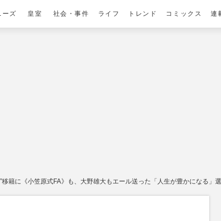
ニーズ
皇室
社会・事件
ライフ
トレンド
コミックス
連
”移籍に《小笠原式FA》も、大野雄大もエール送った「人生が豊かになる」