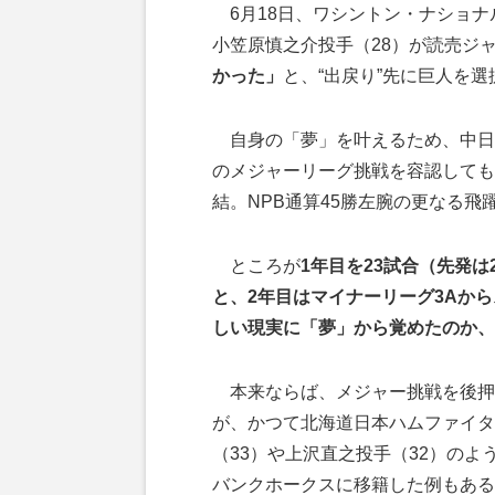
6月18日、ワシントン・ナショナ
小笠原慎之介投手（28）が読売ジ
かった」
と、“出戻り”先に巨人を
自身の「夢」を叶えるため、中日
のメジャーリーグ挑戦を容認してもら
結。NPB通算45勝左腕の更なる飛
ところが
1年目を23試合（先発は
と、2年目はマイナーリーグ3Aか
しい現実に「夢」から覚めたのか、
本来ならば、メジャー挑戦を後押し
が、かつて北海道日本ハムファイタ
（33）や上沢直之投手（32）の
バンクホークスに移籍した例もある