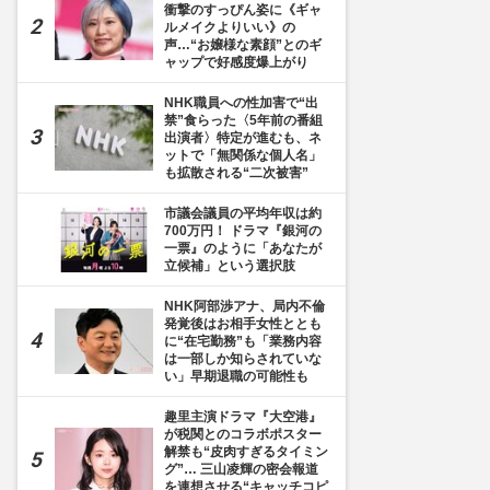
衝撃のすっぴん姿に《ギャ
ルメイクよりいい》の
声…“お嬢様な素顔”とのギ
ャップで好感度爆上がり
NHK職員への性加害で“出
禁”食らった〈5年前の番組
出演者〉特定が進むも、ネ
ットで「無関係な個人名」
も拡散される“二次被害”
市議会議員の平均年収は約
700万円！ ドラマ『銀河の
一票』のように「あなたが
立候補」という選択肢
NHK阿部渉アナ、局内不倫
発覚後はお相手女性ととも
に“在宅勤務”も「業務内容
は一部しか知らされていな
い」早期退職の可能性も
趣里主演ドラマ『大空港』
が税関とのコラボポスター
解禁も“皮肉すぎるタイミン
グ”… 三山凌輝の密会報道
を連想させる“キャッチコピ