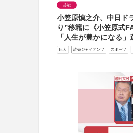
芸能
小笠原慎之介、中日ド
り”移籍に《小笠原式F
「人生が豊かになる」
巨人
読売ジャイアンツ
スポーツ