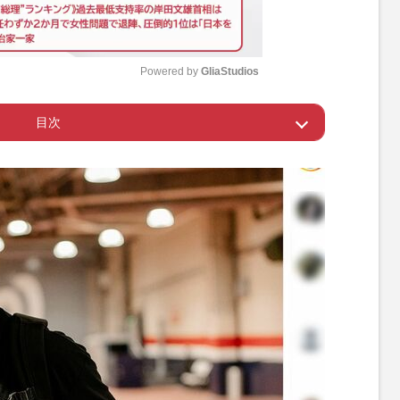
Powered by 
GliaStudios
目次
M
u
て入ったんであれば
t
e