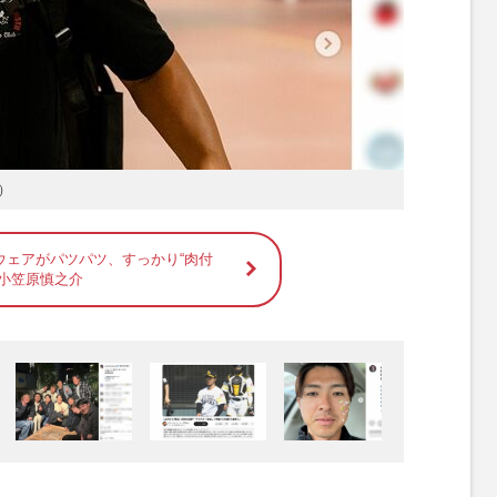
）
ウェアがパツパツ、すっかり“肉付
た小笠原慎之介