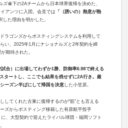
ルズ傘下の2Aチームから日本球界復帰を決めた、
ャイアンツに入団。会見では
「（誘いの）熱意が熱
選択した理由を明かした。
ドラゴンズからポスティングシステムを利用して
い、2025年1月にナショナルズと2年契約を締
躍が期待された。
2試合）に出場してわずか1勝、防御率6.98で終える
らスタートし、ここでも結果を残せずに2A行き。厳
シーズン半ばにして帰国を決意
した小笠原。
してくれた古巣に復帰するのが“筋”とも言える
ーズからポスティング移籍した有原航平投手
ように、大型契約で迎えたライバル球団・福岡ソフト
。