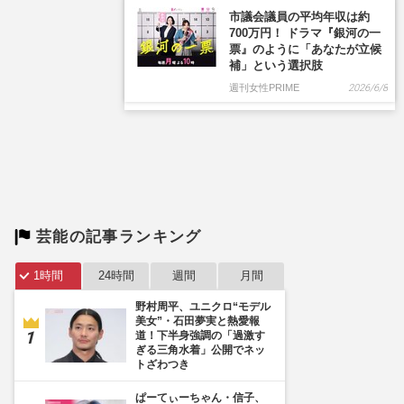
市議会議員の平均年収は約
700万円！ ドラマ『銀河の一
票』のように「あなたが立候
補」という選択肢
週刊女性PRIME
2026/6/8
芸能の記事ランキング
1時間
24時間
週間
月間
野村周平、ユニクロ“モデル
美女”・石田夢実と熱愛報
道！下半身強調の「過激す
ぎる三角水着」公開でネッ
トざわつき
ぱーてぃーちゃん・信子、