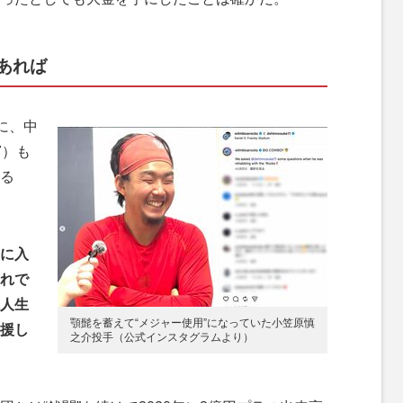
あれば
に、中
7）も
る
に入
れで
人生
顎髭を蓄えて“メジャー使用”になっていた小笠原慎
援し
之介投手（公式インスタグラムより）