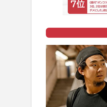
Page 1
ー ルールに則っ