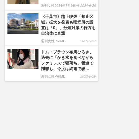
週刊女性2024年7月9日号
2024/6/25
《千葉市》路上喫煙「禁止区
域」拡大を発表も喫煙所の設
置は「0」、分煙対策の行方を
自治体に直撃
週刊女性PRIME
2026/5/27
トム・ブラウン布川ひろき、
過去に「かき氷を食べながら
ファミレスで寝落ち」報道で
謝罪も、今度は終電で寝…
週刊女性PRIME
2023/6/29