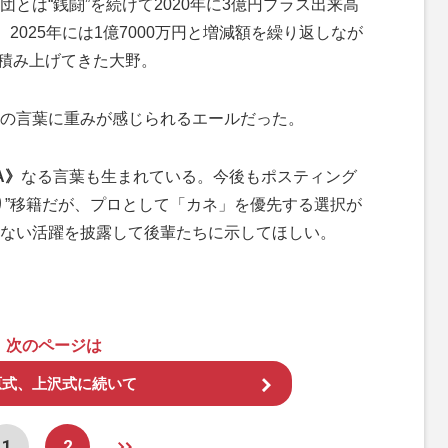
は“銭闘”を続けて2020年に3億円プラス出来高
円、2025年には1億7000万円と増減額を繰り返しなが
を積み上げてきた大野。
の言葉に重みが感じられるエールだった。
A》
なる言葉も生まれている。今後もポスティング
り”移籍だが、プロとして「カネ」を優先する選択が
ない活躍を披露して後輩たちに示してほしい。
次のページは
原式、上沢式に続いて
1
2