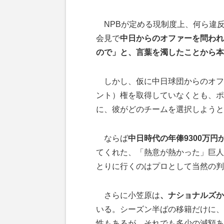
NPBが定める現制度上、何ら違
会見で
中日からのオファーを問われ
ので」と、言葉を濁したことから本
しかし、仮に中日球団からのオフ
ント）権を取得していなくとも、ポ
に、彼がどのチームを選択しようと
ならば
中日時代の年俸9300万円
てくれた、「熱意が熱かった」巨人
とりに行くのはプロとして当然の判
さらに小笠原は
、ナショナルズから
いる。シーズン半ばの移籍だけに、
性もあるが、それでも多少の減額あ