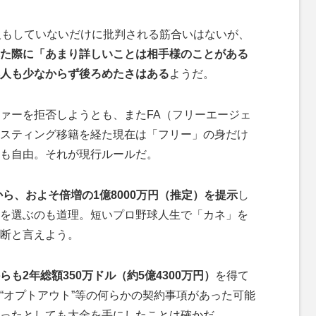
反もしていないだけに批判される筋合いはないが、
た際に「あまり詳しいことは相手様のことがある
人も少なからず後ろめたさはある
ようだ。
ァーを拒否しようとも、またFA（フリーエージェ
スティング移籍を経た現在は「フリー」の身だけ
も自由。それが現行ルールだ。
から、およそ倍増の1億8000万円（推定）を提示
し
を選ぶのも道理。短いプロ野球人生で「カネ」を
断と言えよう。
も2年総額350万ドル（約5億4300万円）
を得て
“オプトアウト”等の何らかの契約事項があった可能
ったとしても大金を手にしたことは確かだ。