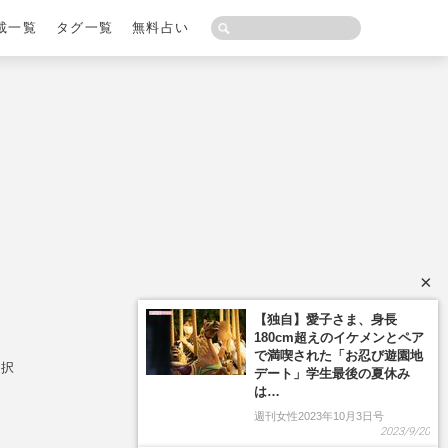
載一覧
タグ一覧
無料占い
×
【独自】愛子さま、身長
180cm超えのイケメンとペア
で満喫された「お忍び遊園地
選択
デート」学生最後の夏休み
は…
週刊女性2023年10月3日号
2023/9/20