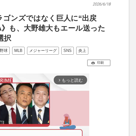
2026/6/18
ラゴンズではなく巨人に“出戻
A》も、大野雄大もエール送った
選択
野球
MLB
メジャーリーグ
SNS
炎上
印刷
もっと読む
arrow_forward_ios