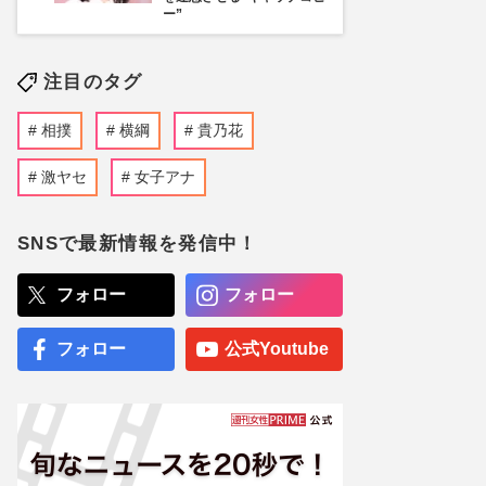
ー”
注目のタグ
相撲
横綱
貴乃花
激ヤセ
女子アナ
SNSで最新情報を発信中！
フォロー
フォロー
フォロー
公式Youtube