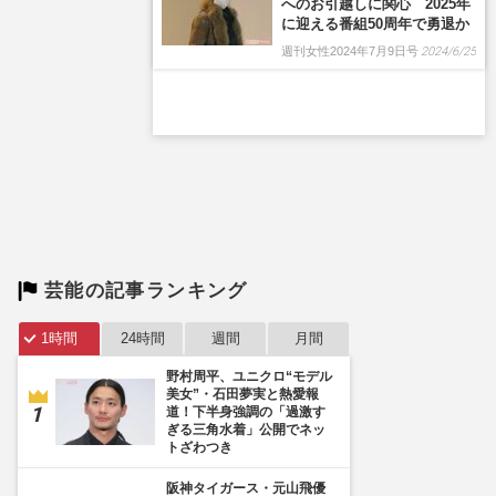
へのお引越しに関心 2025年
に迎える番組50周年で勇退か
週刊女性2024年7月9日号
2024/6/25
芸能の記事ランキング
1時間
24時間
週間
月間
野村周平、ユニクロ“モデル
美女”・石田夢実と熱愛報
道！下半身強調の「過激す
ぎる三角水着」公開でネッ
トざわつき
阪神タイガース・元山飛優