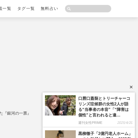
載一覧
タグ一覧
無料占い
×
口唇口蓋裂とトリーチャーコ
リンズ症候群の女性2人が語
る“当事者の本音”「“障害は
った『銀河の一票』
個性”と言われると違…
週刊女性PRIME
2025/4/20
黒柳徹子「2億円老人ホーム」