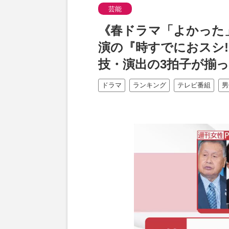
芸能
《春ドラマ「よかった」
演の『時すでにおスシ!
技・演出の3拍子が揃
ドラマ
ランキング
テレビ番組
男