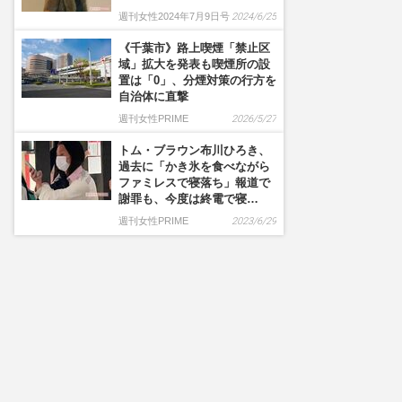
週刊女性2024年7月9日号
2024/6/25
《千葉市》路上喫煙「禁止区
域」拡大を発表も喫煙所の設
置は「0」、分煙対策の行方を
自治体に直撃
週刊女性PRIME
2026/5/27
トム・ブラウン布川ひろき、
過去に「かき氷を食べながら
ファミレスで寝落ち」報道で
謝罪も、今度は終電で寝…
週刊女性PRIME
2023/6/29