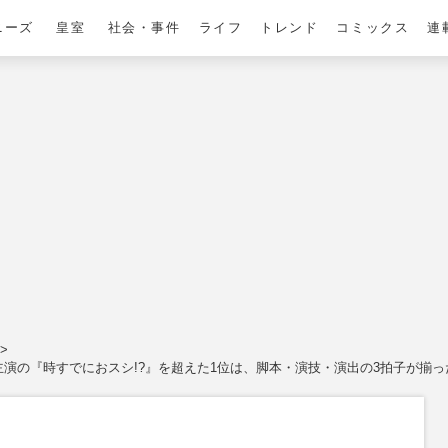
ニーズ
皇室
社会・事件
ライフ
トレンド
コミックス
連
主演の『時すでにおスシ!?』を超えた1位は、脚本・演技・演出の3拍子が揃