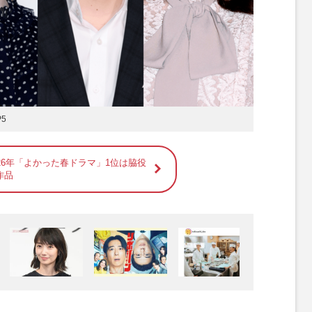
5
26年「よかった春ドラマ」1位は脇役
作品