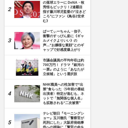
の落球エラーに DeNA・牧
秀悟もビックリ！2連覇目
指す藤川球児監督の“泣きど
ころ”にファン《鳥谷2世求
む》
ぱーてぃーちゃん・信子、
衝撃のすっぴん姿に《ギャ
ルメイクよりいい》の
声…“お嬢様な素顔”とのギ
ャップで好感度爆上がり
市議会議員の平均年収は約
700万円！ ドラマ『銀河の
一票』のように「あなたが
立候補」という選択肢
NHK職員への性加害で“出
禁”食らった〈5年前の番組
出演者〉特定が進むも、ネ
ットで「無関係な個人名」
も拡散される“二次被害”
テレビ朝日『モーニングシ
ョー』玉川徹氏「警察官が
死刑にした」大阪府発砲事
件への持論に「警官の命を