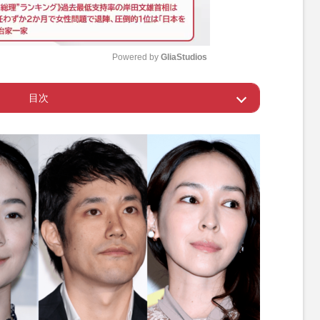
Powered by 
GliaStudios
目次
M
u
5位は月9ドラマ『サバ缶、宇宙へ行く』
t
4位に『月夜行路 ─答えは名作の中に─』
e
3位は『リボーン〜最後のヒーロー〜』
位は『時すでにおスシ!?』
は『銀河の一票』