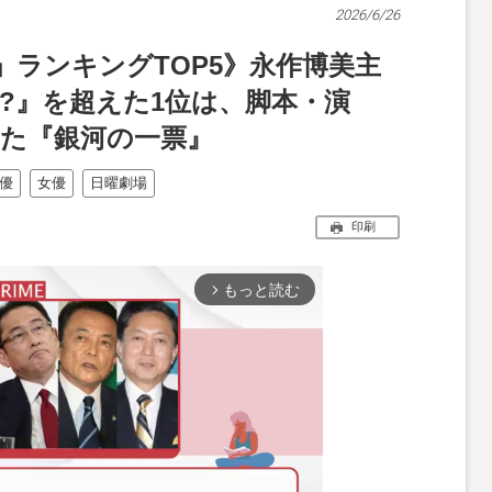
2026/6/26
ランキングTOP5》永作博美主
?』を超えた1位は、脚本・演
った『銀河の一票』
優
女優
日曜劇場
印刷
もっと読む
arrow_forward_ios