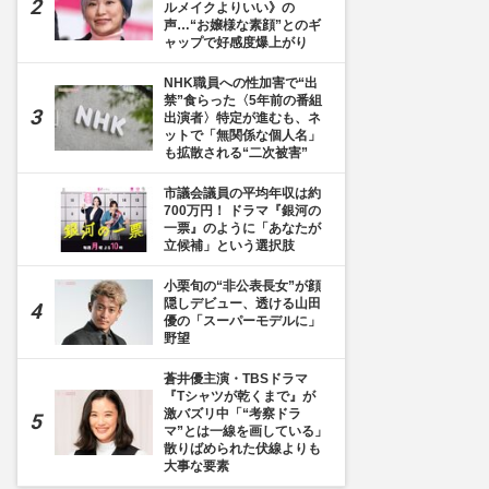
ルメイクよりいい》の
声…“お嬢様な素顔”とのギ
ャップで好感度爆上がり
NHK職員への性加害で“出
禁”食らった〈5年前の番組
出演者〉特定が進むも、ネ
ットで「無関係な個人名」
も拡散される“二次被害”
市議会議員の平均年収は約
700万円！ ドラマ『銀河の
一票』のように「あなたが
立候補」という選択肢
小栗旬の“非公表長女”が顔
隠しデビュー、透ける山田
優の「スーパーモデルに」
野望
蒼井優主演・TBSドラマ
『Tシャツが乾くまで』が
激バズリ中「“考察ドラ
マ”とは一線を画している」
散りばめられた伏線よりも
大事な要素