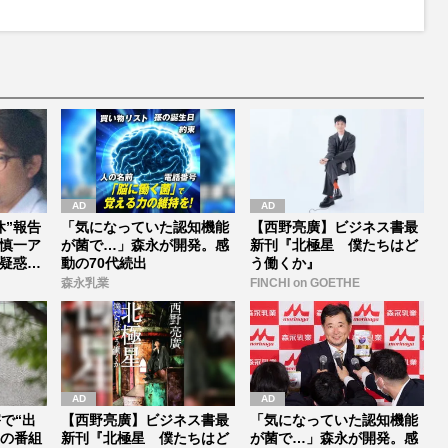
休”報告
「気になっていた認知機能
【西野亮廣】ビジネス書最
慎一ア
が菌で…」森永が開発。感
新刊『北極星 僕たちはど
疑惑」
動の70代続出
う働くか』
森永乳業
FINCHI on GOETHE
で“出
【西野亮廣】ビジネス書最
「気になっていた認知機能
前の番組
新刊『北極星 僕たちはど
が菌で…」森永が開発。感