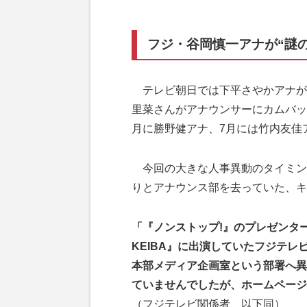
フジ・谷岡慎一アナが“謎の
テレビ朝日では下平さやかアナが
里菜さんがアナウンサーにカムバッ
月に勝野健アナ、7月には竹内友佳
今回の大きな人事異動のタイミン
りとアナウンス部を去っていた、キ
「『ノンストップ!』のプレゼンタ
KEIBA』に出演していたフジテ
本部メディア企画室という部署へ異
ていませんでしたが、ホームページ
（フジテレビ関係者、以下同）