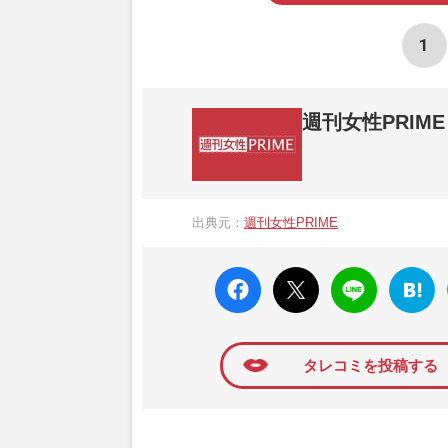
1
週刊女性PRIME
『週刊女性PRIME（シュージョプライム）
営する日本のニュースサイトです。『週刊女
出典元：
週刊女性PRIME
か、女性週刊誌『週刊女性』の誌面に掲載
高い題材の記事を、WEB向けにリライトし
faceboo
X ポス
LINE
はてな
k いい
ト
ブック
ね
マーク
に追加
タレコミを投稿する