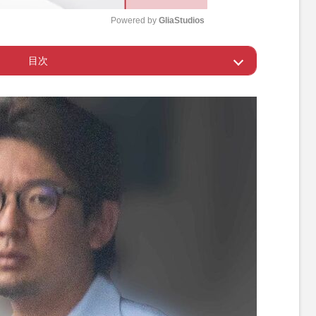
Powered by 
GliaStudios
目次
M
u
アナが“謎の異動”
t
e
とはありますが…」