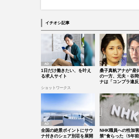
イチオシ記事
1日だけ働きたい、を叶え
桑子真帆アナが“産
る求人サイト
の一方、元夫・谷岡
ナは「コンプラ違反
ひっそ...
ショットワークス
全国の絶景ポイントにサウ
NHK職員への性加害
ナ付きのシェア別荘を展開
禁”食らった〈5年