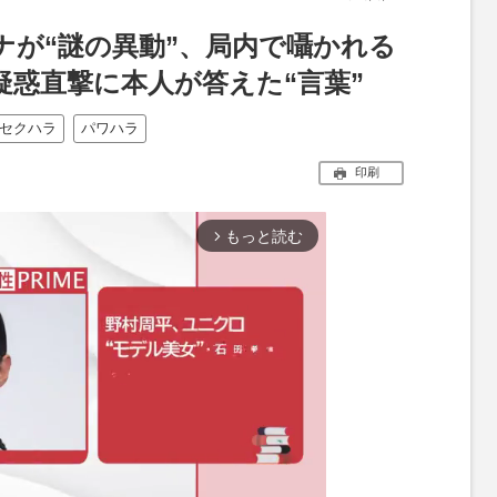
ナが“謎の異動”、局内で囁かれる
疑惑直撃に本人が答えた“言葉”
セクハラ
パワハラ
印刷
もっと読む
arrow_forward_ios