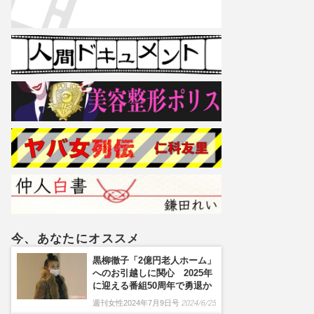
今、あなたにオススメ
黒柳徹子「2億円老人ホーム」
へのお引越しに関心 2025年
に迎える番組50周年で勇退か
週刊女性2024年7月9日号
2024/6/25