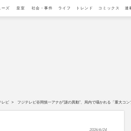
ニーズ
皇室
社会・事件
ライフ
トレンド
コミックス
連
テレビ
フジテレビ谷岡慎一アナが“謎の異動”、局内で囁かれる「重大コン
2026/6/24