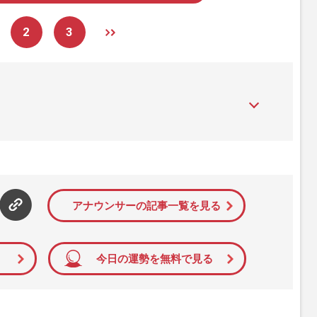
2
3
』は、2015年（平成27年）1月に開設された主婦と生活社が運
性PRIME』編集者が担当する連載陣の執筆記事を配信するほ
された記事から、インターネット利用者層にとって特に関心の
て配信しています！
アナウンサーの記事一覧を見る
今日の運勢を無料で見る