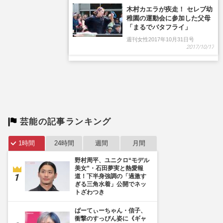
芸能の記事ランキング
1時間
24時間
週間
月間
野村周平、ユニクロ“モデル
美女”・石田夢実と熱愛報
道！下半身強調の「過激す
ぎる三角水着」公開でネッ
トざわつき
ぱーてぃーちゃん・信子、
衝撃のすっぴん姿に《ギャ