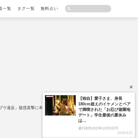
載一覧
タグ一覧
無料占い
×
プラ違反」疑惑直撃に本人が答えた“言葉”