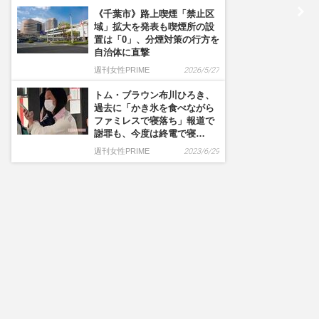
《千葉市》路上喫煙「禁止区
域」拡大を発表も喫煙所の設
置は「0」、分煙対策の行方を
自治体に直撃
週刊女性PRIME
2026/5/27
トム・ブラウン布川ひろき、
過去に「かき氷を食べながら
ファミレスで寝落ち」報道で
謝罪も、今度は終電で寝…
週刊女性PRIME
2023/6/29