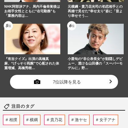
NHK阿部渉アナ、局内不倫発覚後は
元横綱・貴乃花光司の初恋相手との
お相手女性とともに“在宅勤務”も
再婚で見せた“幸せ太り”姿に「昔よ
「業務内容は…
り幸せそう…
『有吉クイズ』出演の高橋真
小栗旬の“非公表長女”が顔隠しデビ
麻、“げっそり両腕”で心配された体
ュー、透ける山田優の「スーパーモ
重増減、高橋秀樹…
デルに」野…
7位以降を見る
注目のタグ
相撲
横綱
貴乃花
激ヤセ
女子アナ