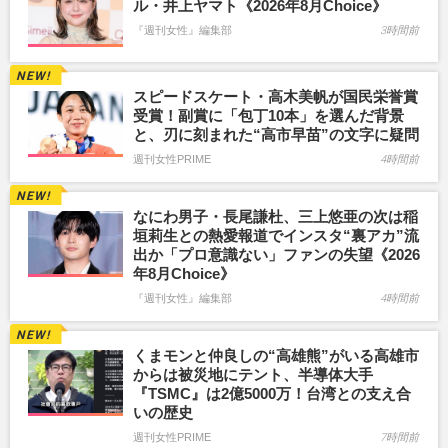
ル・井上ヤマト《2026年8月Choice》
『週刊女性』編集部
3時間前
スピードスケート・高木美帆が国民栄誉賞
受賞！副賞に「包丁10本」を選んだ背景
と、刃に刻まれた“高市早苗”の文字に疑問
週刊女性PRIME
4時間前
なにわ男子・長尾謙杜、三上悠亜の次は稲
垣莉生との熱愛報道でインスタ“裏アカ”流
出か「プロ意識ない」ファンの失望《2026
年8月Choice》
『週刊女性』編集部
4時間前
くまモンと仲良しの“高雄熊”がいる高雄市
からは被災地にテント、半導体大手
『TSMC』は2億5000万！台湾との支え合
いの歴史
週刊女性PRIME
7時間前