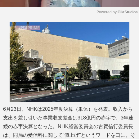
Powered by 
GliaStudios
M
u
t
e
6月23日、NHKは2025年度決算（単体）を発表。収入から
支出を差し引いた事業収支差金は318億円の赤字で、3年連
続の赤字決算となった。NHK経営委員会の古賀信行委員長
は、同局の受信料に関して“値上げ”というワードを口に。そ