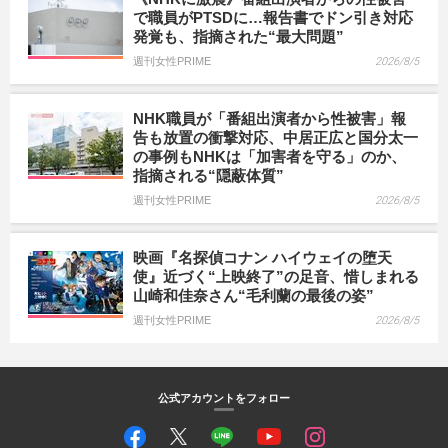
で職員がPTSDに…報告書でドン引き対応
発覚も、指摘された“最大問題”
週刊女性PRIME
2026/8/5
NHK職員が「番組出演者から性被害」報
告も放置の衝撃対応、中居正広と国分太一
の事例もNHKは「加害者を守る」のか、
指摘される“隠蔽体質”
週刊女性PRIME
2026/8/5
映画『名探偵コナン ハイウェイの堕天
使』近づく“上映終了”の足音、惜しまれる
山崎和佳奈さん“毛利蘭の最後の姿”
週刊女性PRIME
2026/8/5
公式アカウントをフォロー