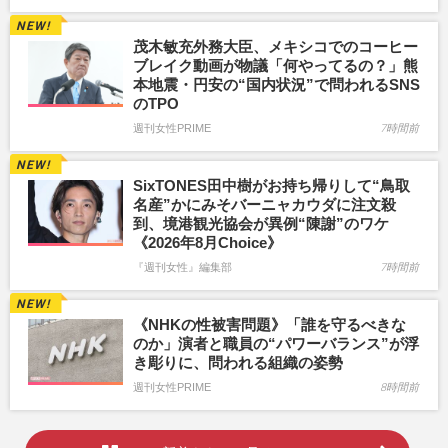
茂木敏充外務大臣、メキシコでのコーヒー
ブレイク動画が物議「何やってるの？」熊
本地震・円安の“国内状況”で問われるSNS
のTPO
週刊女性PRIME
7時間前
SixTONES田中樹がお持ち帰りして“鳥取
名産”かにみそバーニャカウダに注文殺
到、境港観光協会が異例“陳謝”のワケ
《2026年8月Choice》
『週刊女性』編集部
7時間前
《NHKの性被害問題》「誰を守るべきな
のか」演者と職員の“パワーバランス”が浮
き彫りに、問われる組織の姿勢
週刊女性PRIME
8時間前