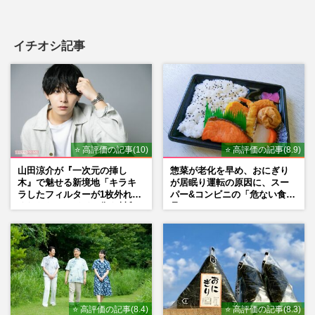
イチオシ記事
⭐ 高評価の記事(10)
⭐ 高評価の記事(8.9)
山田涼介が『一次元の挿し
惣菜が老化を早め、おにぎり
木』で魅せる新境地「キラキ
が居眠り運転の原因に、スー
ラしたフィルターが1枚外れて
パー&コンビニの「危ない食
くれたら」アイドル像を封印
品」
した覚悟
⭐ 高評価の記事(8.4)
⭐ 高評価の記事(8.3)