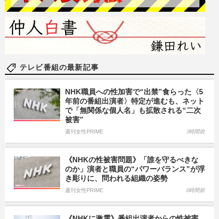
テレビ番組の最新記事
NHK職員への性加害で“出禁”食らった〈5
年前の番組出演者〉特定が進むも、ネット
で「無関係な個人名」も拡散される“二次
被害”
週刊女性PRIME
3時間前
《NHKの性被害問題》「誰を守るべきな
のか」演者と職員の“パワーバランス”が浮
き彫りに、問われる組織の姿勢
週刊女性PRIME
8時間前
《NHKに激震》番組出演者からの性被害