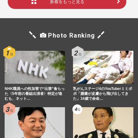
新着をもっと見る
Photo Ranking
NHK職員への性加害で“出禁”食らっ
乳がんステージ4のYouTuberミミポ
た〈5年前の番組出演者〉特定が進
ポ「腫瘍が皮膚から飛び出してき
むも、ネット…
た」34歳で余命…