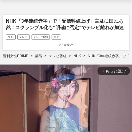
NHK「3年連続赤字」で「受信料値上げ」言及に国民あ
然！スクランブル化も“明確に否定”でテレビ離れが加速
NHK
テレビ
テレビ番組
炎上
2026/6/25
週刊女性PRIME
芸能
テレビ番組
NHK
NHK「3年連続赤字」で「
もっと読む
arrow_forward_ios