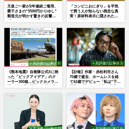
天皇ご一家が2年連続ご着用、
「コンビニおにぎり」を平気
愛子さまの“5500円かりゆし”
で買う人が知らない残念な真
製造元が明かす驚きの反響
実！原材料表示に隠された添
「まさかうちの商品とは…」
加物の正体
⭐ 高評価の記事(7.6)
⭐ 高評価の記事(8.3)
《熊本地震》自衛隊公式Xに映
【訃報】作家・赤松利市さん
った「ビックアイデア」のク
70歳で逝去、ホームレスを経
ーラー300箱…ビックカメラが
て62歳でデビュー「私は“下級
明かした「被災地に自社在庫
国民”。死ぬまで差別と貧困を
提供」の真相
書き続けます」壮絶人生
⭐ 高評価の記事(7.7)
⭐ 高評価の記事(7.8)