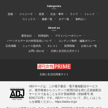
Categories
芸能
ジャニーズ
皇室
社会・事件
ライフ
トレンド
コミックス
連載一覧
タグ一覧
無料占い
About us
運営会社
利用規約
プライバシーポリシー
パーソナルデータの外部送信について
コンテンツ制作・編集ポリシー
広告掲載
ニュース提供先
タレコミ
採用情報
お知らせ一覧
お問い合わせ
主婦と生活社公式サイト
主婦と生活社関連サイト
ABJマークは、この電子書店・電子書籍配信サービス
が、著作権者からコンテンツ使用許諾を得た正規版配信
サービスであることを示す登録商標（登録番号 第
6091713号）です。ABJマークについて、詳しくはこち
らを御覧ください。
https://aebs.or.jp/