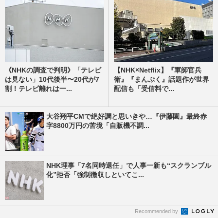
《NHKの調査で判明》「テレビ
【NHK×Netflix】『軍師官兵
は見ない」10代後半〜20代が7
衛』『まんぷく』話題作が世界
割！テレビ離れは一...
配信も「受信料で...
大谷翔平CMで絶好調と思いきや…『伊藤園』最終赤
字8800万円の苦境「自販機不調...
NHK理事「7名同時退任」で人事一新も“スクランブル
化”拒否「強制徴収しといてこ...
Recommended by