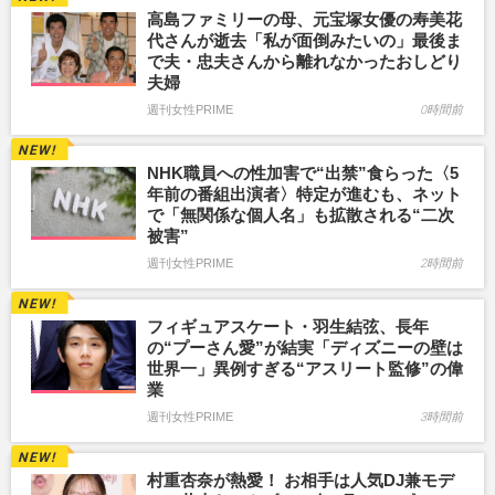
高島ファミリーの母、元宝塚女優の寿美花
代さんが逝去「私が面倒みたいの」最後ま
で夫・忠夫さんから離れなかったおしどり
夫婦
週刊女性PRIME
0時間前
NHK職員への性加害で“出禁”食らった〈5
年前の番組出演者〉特定が進むも、ネット
で「無関係な個人名」も拡散される“二次
被害”
週刊女性PRIME
2時間前
フィギュアスケート・羽生結弦、長年
の“プーさん愛”が結実「ディズニーの壁は
世界一」異例すぎる“アスリート監修”の偉
業
週刊女性PRIME
3時間前
村重杏奈が熱愛！ お相手は人気DJ兼モデ