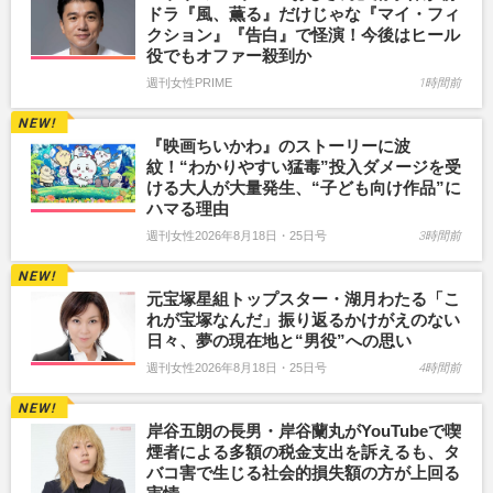
ドラ『風、薫る』だけじゃな『マイ・フィ
クション』『告白』で怪演！今後はヒール
役でもオファー殺到か
週刊女性PRIME
1時間前
『映画ちいかわ』のストーリーに波
紋！“わかりやすい猛毒”投入ダメージを受
ける大人が大量発生、“子ども向け作品”に
ハマる理由
週刊女性2026年8月18日・25日号
3時間前
元宝塚星組トップスター・湖月わたる「こ
れが宝塚なんだ」振り返るかけがえのない
日々、夢の現在地と“男役”への思い
週刊女性2026年8月18日・25日号
4時間前
岸谷五朗の長男・岸谷蘭丸がYouTubeで喫
煙者による多額の税金支出を訴えるも、タ
バコ害で生じる社会的損失額の方が上回る