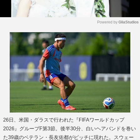
Powered by 
GliaStudios
M
u
t
e
26日、米国・ダラスで行われた『FIFAワールドカップ
2026』グループF第3節。後半30分、白いヘアバンドを巻い
た39歳のベテラン・長友佑都がピッチに現れた。スウェー