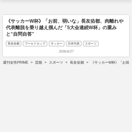
《サッカーW杯》「お前、弱いな」長友佑都、肉離れや
代表離脱を乗り越え掴んだ「5大会連続W杯」の重み
と“自問自答”
長友佑都
ワールドカップ
サッカー
日本代表
スポーツ
2026/6/27
週刊女性PRIME
芸能
スポーツ
長友佑都
《サッカーW杯》「お前、