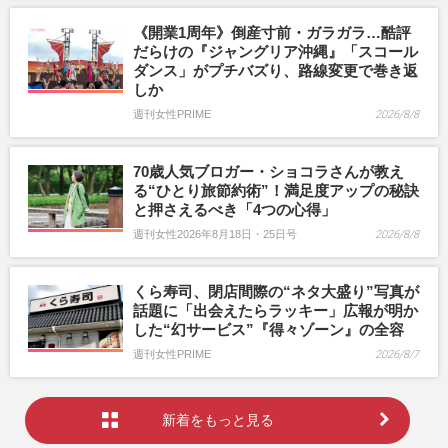
《開業1周年》倒産寸前・ガラガラ…酷評
だらけの『ジャングリア沖縄』「スコール
ダンス」がプチバズり、路線変更で巻き返
しか
週刊女性PRIME
2026/8/8
70歳人気ブロガー・ショコラさんが教え
る“ひとり旅節約術”！満足度アップの秘訣
と押さえるべき「4つの心得」
週刊女性2026年8月18日・25日号
2026/8/8
くら寿司、閉店間際の“ネタ大盛り”写真が
話題に「出会えたらラッキー」広報が明か
した“幻サービス”『得々ゾーン』の全容
週刊女性PRIME
2026/8/7
新着をもっと見る