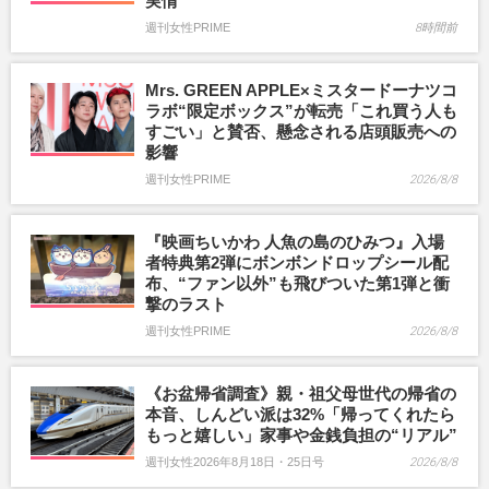
実情
週刊女性PRIME
8時間前
Mrs. GREEN APPLE×ミスタードーナツコ
ラボ“限定ボックス”が転売「これ買う人も
すごい」と賛否、懸念される店頭販売への
影響
週刊女性PRIME
2026/8/8
『映画ちいかわ 人魚の島のひみつ』入場
者特典第2弾にボンボンドロップシール配
布、“ファン以外”も飛びついた第1弾と衝
撃のラスト
週刊女性PRIME
2026/8/8
《お盆帰省調査》親・祖父母世代の帰省の
本音、しんどい派は32%「帰ってくれたら
もっと嬉しい」家事や金銭負担の“リアル”
週刊女性2026年8月18日・25日号
2026/8/8