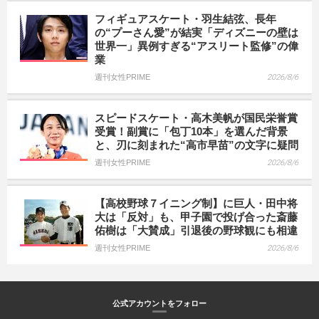
フィギュアスケート・羽生結弦、長年
の“プーさん愛”が結実「ディズニーの壁は
世界一」異例すぎる“アスリート監修”の偉
業
週刊女性PRIME
2026/8/6
スピードスケート・高木美帆が国民栄誉賞
受賞！副賞に「包丁10本」を選んだ背景
と、刃に刻まれた“高市早苗”の文字に疑問
週刊女性PRIME
2026/8/6
【高校野球７イニング制】に巨人・田中将
大は「反対」も、甲子園で投げ合った斎藤
佑樹は「大賛成」引退後の野球観にも相違
週刊女性PRIME
2026/8/6
公式アカウントをフォロー