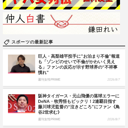
スポーツの最新記事
巨人・高梨雄平投手に”お泊まり不倫”報道
も「ゾンビのせいで不倫がかわいく見え
る」ファンの反応が示す野球界の“不祥事
慣れ”
週刊女性PRIME
2026/8/7
阪神タイガース・元山飛優の落球エラーに
DeNA・牧秀悟もビックリ！2連覇目指す
藤川球児監督の“泣きどころ”にファン《鳥
谷2世求む》
週刊女性PRIME
2026/8/7