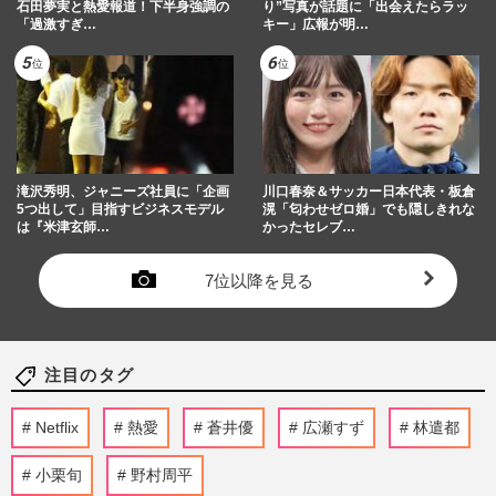
石田夢実と熱愛報道！下半身強調の
り”写真が話題に「出会えたらラッ
「過激すぎ…
キー」広報が明…
滝沢秀明、ジャニーズ社員に「企画
川口春奈＆サッカー日本代表・板倉
5つ出して」目指すビジネスモデル
滉「匂わせゼロ婚」でも隠しきれな
は『米津玄師…
かったセレブ…
7位以降を見る
注目のタグ
Netflix
熱愛
蒼井優
広瀬すず
林遣都
小栗旬
野村周平