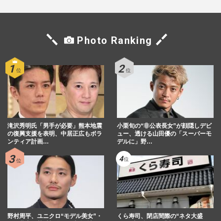
Photo Ranking
滝沢秀明氏「男手が必要」熊本地震
小栗旬の“非公表長女”が顔隠しデビ
の復興支援を表明、中居正広もボラ
ュー、透ける山田優の「スーパーモ
ンティア計画…
デルに」野…
野村周平、ユニクロ“モデル美女”・
くら寿司、閉店間際の“ネタ大盛