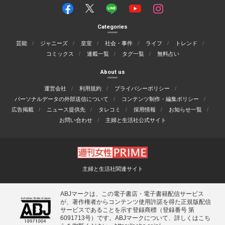
Categories
芸能
ジャニーズ
皇室
社会・事件
ライフ
トレンド
コミックス
連載一覧
タグ一覧
無料占い
About us
運営会社
利用規約
プライバシーポリシー
パーソナルデータの外部送信について
コンテンツ制作・編集ポリシー
広告掲載
ニュース提供先
タレコミ
採用情報
お知らせ一覧
お問い合わせ
主婦と生活社公式サイト
主婦と生活社関連サイト
ABJマークは、この電子書店・電子書籍配信サービス
が、著作権者からコンテンツ使用許諾を得た正規版配信
サービスであることを示す登録商標（登録番号 第
6091713号）です。ABJマークについて、詳しくはこち