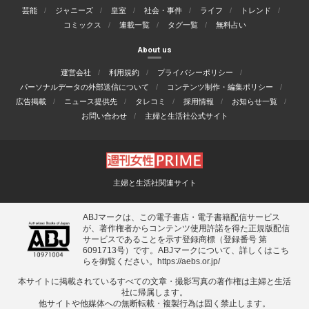
芸能
ジャニーズ
皇室
社会・事件
ライフ
トレンド
コミックス
連載一覧
タグ一覧
無料占い
About us
運営会社
利用規約
プライバシーポリシー
パーソナルデータの外部送信について
コンテンツ制作・編集ポリシー
広告掲載
ニュース提供先
タレコミ
採用情報
お知らせ一覧
お問い合わせ
主婦と生活社公式サイト
主婦と生活社関連サイト
ABJマークは、この電子書店・電子書籍配信サービス
が、著作権者からコンテンツ使用許諾を得た正規版配信
サービスであることを示す登録商標（登録番号 第
6091713号）です。ABJマークについて、詳しくはこち
らを御覧ください。
https://aebs.or.jp/
本サイトに掲載されているすべての⽂章・撮影写真の著作権は主婦と⽣活
社に帰属します。
他サイトや他媒体への無断転載・複製⾏為は固く禁⽌します。