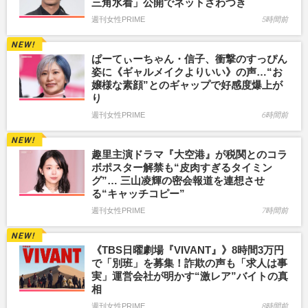
三角水着」公開でネットざわつき
週刊女性PRIME
5時間前
ぱーてぃーちゃん・信子、衝撃のすっぴん
姿に《ギャルメイクよりいい》の声…“お
嬢様な素顔”とのギャップで好感度爆上が
り
週刊女性PRIME
6時間前
趣里主演ドラマ『大空港』が税関とのコラ
ボポスター解禁も“皮肉すぎるタイミン
グ”… 三山凌輝の密会報道を連想させ
る“キャッチコピー”
週刊女性PRIME
7時間前
《TBS日曜劇場『VIVANT』》8時間3万円
で「別班」を募集！詐欺の声も「求人は事
実」運営会社が明かす“激レア”バイトの真
相
週刊女性PRIME
8時間前