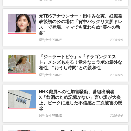
元TBSアナウンサー・田中みな実、妊娠発
表後初の公の場に「背中パックリ大胆ドレ
ス」で登場、ママでも変わらぬ“美への執
念”
週刊女性PRIME
2026/8/6
『ジェラートピケ』×『ドラゴンクエス
ト』メンズもある！意外なコラボの意外な
相性、“おうち時間”との親和性
週刊女性PRIME
2026/8/6
NHK職員への性加害騒動、番組出演者
X「飲酒のため記憶がない」言い訳が大炎
上、ピークに達した不信感と二次被害の懸
念
週刊女性PRIME
2026/8/6