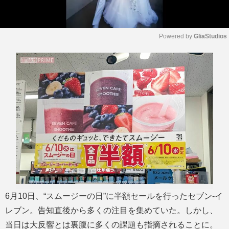
Powered by 
GliaStudios
M
u
t
e
6月10日、“スムージーの日”に半額セールを行ったセブン-イ
レブン。告知直後から多くの注目を集めていた。しかし、
当日は大反響とは裏腹に多くの課題も指摘されることに。