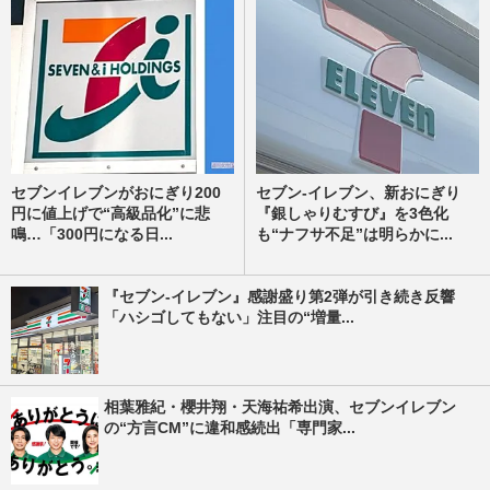
セブンイレブンがおにぎり200
セブン-イレブン、新おにぎり
円に値上げで“高級品化”に悲
『銀しゃりむすび』を3色化
鳴…「300円になる日...
も“ナフサ不足”は明らかに...
『セブン‐イレブン』感謝盛り第2弾が引き続き反響
「ハシゴしてもない」注目の“増量...
相葉雅紀・櫻井翔・天海祐希出演、セブンイレブン
の“方言CM”に違和感続出「専門家...