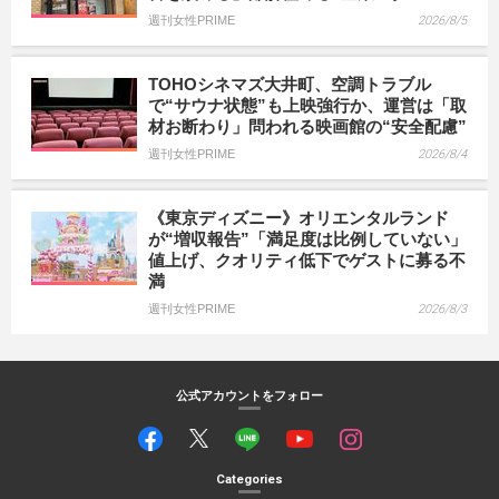
週刊女性PRIME
2026/8/5
TOHOシネマズ大井町、空調トラブル
で“サウナ状態”も上映強行か、運営は「取
材お断わり」問われる映画館の“安全配慮”
週刊女性PRIME
2026/8/4
《東京ディズニー》オリエンタルランド
が“増収報告”「満足度は比例していない」
値上げ、クオリティ低下でゲストに募る不
満
週刊女性PRIME
2026/8/3
公式アカウントをフォロー
Categories