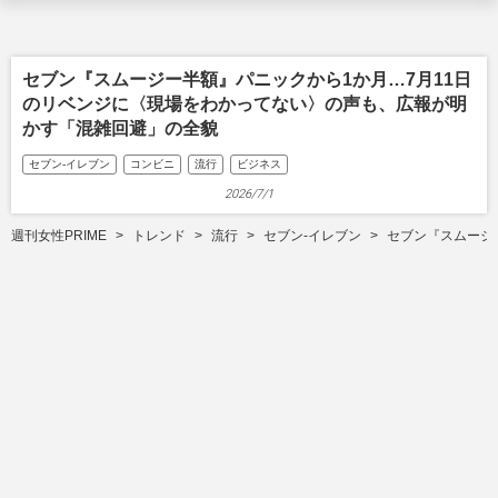
セブン『スムージー半額』パニックから1か月…7月11日
のリベンジに〈現場をわかってない〉の声も、広報が明
かす「混雑回避」の全貌
セブン-イレブン
コンビニ
流行
ビジネス
2026/7/1
週刊女性PRIME
トレンド
流行
セブン-イレブン
セブン『スムージ