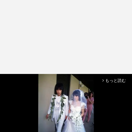
もっと読む
arrow_forward_ios