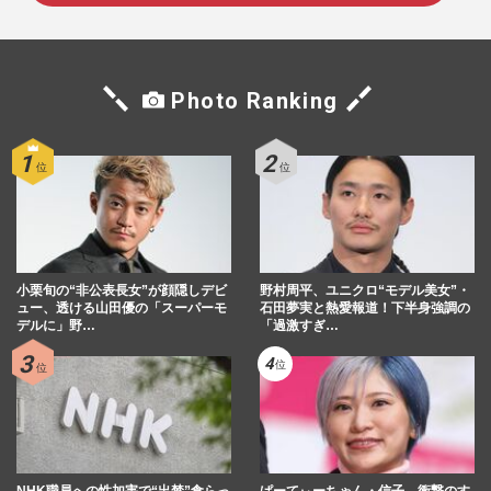
Photo Ranking
小栗旬の“非公表長女”が顔隠しデビ
野村周平、ユニクロ“モデル美女”・
ュー、透ける山田優の「スーパーモ
石田夢実と熱愛報道！下半身強調の
デルに」野…
「過激すぎ…
NHK職員への性加害で“出禁”食らっ
ぱーてぃーちゃん・信子、衝撃のす