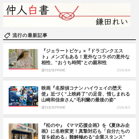
流行の最新記事
『ジェラートピケ』×『ドラゴンクエス
ト』メンズもある！意外なコラボの意外な
相性、“おうち時間”との親和性
週刊女性PRIME
2026/8/6
映画『名探偵コナン ハイウェイの堕天
使』近づく“上映終了”の足音、惜しまれる
山崎和佳奈さん“毛利蘭の最後の姿”
週刊女性PRIME
2026/8/5
『松のや』《ママ応援企画》を《夏休み企
画》に名称変更！真摯対応も「自分たちの
首を絞める」難解極める“企業スタンス”