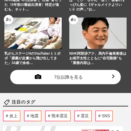
た〈5年前の番組出演者〉特定が進
っぴん姿に《ギャルメイクよりい
むも、ネット…
い》の声…“お…
乳がんステージ4のYouTuberミミポ
NHK阿部渉アナ、局内不倫発覚後は
ポ「腫瘍が皮膚から飛び出してき
お相手女性とともに“在宅勤務”も
た」34歳で余命…
「業務内容は…
7位以降を見る
注目のタグ
炎上
地震
熊本震災
震災
SNS