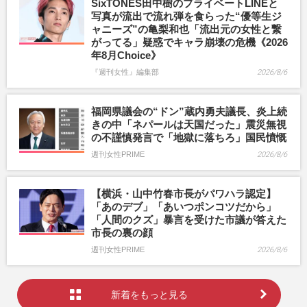
SixTONES田中樹のプライベートLINEと
写真が流出で流れ弾を食らった“優等生ジ
ャニーズ”の亀梨和也「流出元の女性と繋
がってる」疑惑でキャラ崩壊の危機《2026
年8月Choice》
『週刊女性』編集部
2026/8/6
福岡県議会の“ドン”蔵内勇夫議長、炎上続
きの中「ネパールは天国だった」震災無視
の不謹慎発言で「地獄に落ちろ」国民憤慨
週刊女性PRIME
2026/8/6
【横浜・山中竹春市長がパワハラ認定】
「あのデブ」「あいつポンコツだから」
「人間のクズ」暴言を受けた市議が答えた
市長の裏の顔
週刊女性PRIME
2026/8/6
新着をもっと見る