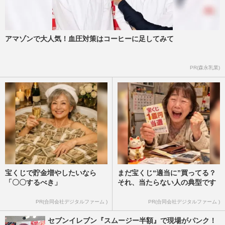
アマゾンで大人気！血圧対策はコーヒーに足してみて
PR(森永乳業)
宝くじで貯金増やしたいなら
まだ宝くじ“適当に”買ってる？
「〇〇するべき」
それ、当たらない人の典型です
PR(合同会社デジタルファーム )
PR(合同会社デジタルファーム )
セブンイレブン『スムージー半額』で現場がパンク！