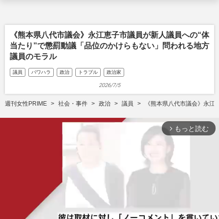
《熊本県八代市議会》永江恵子市議員が新人議員への“体
当たり”で懲罰動議「品位のかけらもない」問われる地方
議員のモラル
議員
パワハラ
政治
トラブル
政治家
2026/7/5
週刊女性PRIME
社会・事件
政治
議員
《熊本県八代市議会》永江
もっと読む
arrow_forward_ios