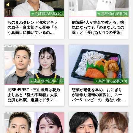
⭐ 高評価の記事(10)
⭐ 高評価の記事(9)
ものまねタレント清水アキラ
病院長4人が実名で教える、病
の息子・良太郎さん死去「も
気になっても「のまない5つの
う真面目に働いているの
薬」と「受けない4つの手術」
で」、2度の逮捕も諦めなかっ
た芸能界“波乱に満ちた37年”
⭐ 高評価の記事(8.7)
⭐ 高評価の記事(8.8)
元BE:FIRST・三山凌輝は花乃
惣菜が老化を早め、おにぎり
まりあと『愛の不時着』大阪
が居眠り運転の原因に、スー
公演も出演、趣里はドラマ
パー&コンビニの「危ない食
『大空港』番宣行脚に「メン
品」
タル強すぎ」の実情