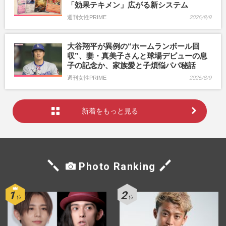
「効果テキメン」広がる新システム
週刊女性PRIME
2026/8/9
大谷翔平が異例の“ホームランボール回
収”、妻・真美子さんと球場デビューの息
子の記念か、家族愛と子煩悩パパ秘話
週刊女性PRIME
2026/8/9
新着をもっと見る
Photo Ranking