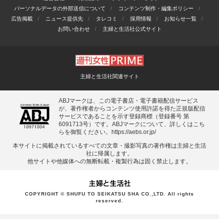
パーソナルデータの外部送信について
コンテンツ制作・編集ポリシー
広告掲載
ニュース提供先
タレコミ
採用情報
お知らせ一覧
お問い合わせ
主婦と生活社公式サイト
主婦と生活社関連サイト
ABJマークは、この電子書店・電子書籍配信サービス
が、著作権者からコンテンツ使用許諾を得た正規版配信
サービスであることを示す登録商標（登録番号 第
6091713号）です。ABJマークについて、詳しくはこち
らを御覧ください。
https://aebs.or.jp/
本サイトに掲載されているすべての⽂章・撮影写真の著作権は主婦と⽣活
社に帰属します。
他サイトや他媒体への無断転載・複製⾏為は固く禁⽌します。
COPYRIGHT © SHUFU TO SEIKATSU SHA CO.,LTD. All rights
reserved.