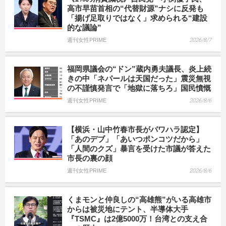
高市早苗首相の“代替財源”ナシに反発も
「揚げ足取りではなく」求められる“建設
的な議論”
週刊女性PRIME
2026/8/7
福岡県議会の“ドン”蔵内勇夫議長、炎上続
きの中「ネパールは天国だった」震災無視
の不謹慎発言で「地獄に落ちろ」国民憤慨
週刊女性PRIME
2026/8/6
【横浜・山中竹春市長がパワハラ認定】
「あのデブ」「あいつポンコツだから」
「人間のクズ」暴言を受けた市議が答えた
市長の裏の顔
週刊女性PRIME
2026/8/6
くまモンと仲良しの“高雄熊”がいる高雄市
からは被災地にテント、半導体大手
『TSMC』は2億5000万！台湾との支え合