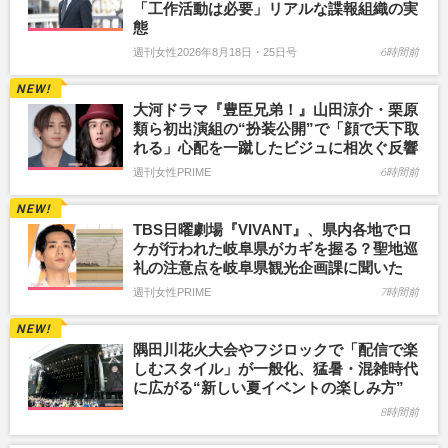
「工作活動は必要」リアルな諜報組織の実
態
週刊女性2026年8月18日・25日号
6時間前
大河ドラマ『豊臣兄弟！』山田涼介・栗原
類ら初出演組の“扮装公開”で「顔で天下取
れる」心配を一蹴したビジュに相次ぐ反響
週刊女性PRIME
6時間前
TBS日曜劇場『VIVANT』、県内各地でロ
ケが行われた岐阜県がカギを握る？聖地巡
礼の注意点を岐阜県観光企画課に聞いた
週刊女性PRIME
7時間前
隅田川花火大会やフジロックで「配信で楽
しむスタイル」が一般化、猛暑・混雑時代
に広がる“新しい夏イベントの楽しみ方”
8時間前