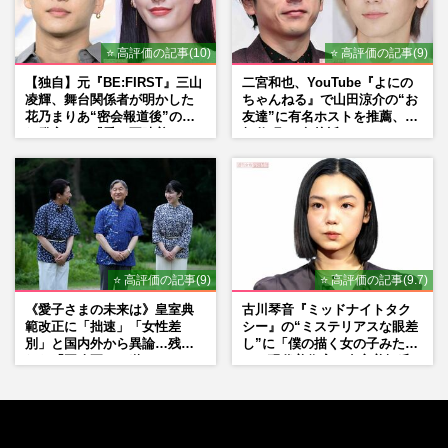
⭐ 高評価の記事(10)
⭐ 高評価の記事(9)
【独自】元『BE:FIRST』三山
二宮和也、YouTube『よにの
凌輝、舞台関係者が明かした
ちゃんねる』で山田涼介の“お
花乃まりあ“密会報道後”の呆
友達”に有名ホストを推薦、歌
れ発言と、『愛の不時着』の
舞伎町に“急接近”でファン
劇場が答えた共演舞台の行方
「関わらないで！」
⭐ 高評価の記事(9)
⭐ 高評価の記事(9.7)
《愛子さまの未来は》皇室典
古川琴音『ミッドナイトタク
範改正に「拙速」「女性差
シー』の“ミステリアスな眼差
別」と国内外から異論…残さ
し”に「僕の描く女の子みた
れた「再改正」の道
い」現代美術家・奈良美智氏
もSNSで“公認”