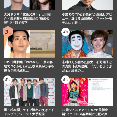
大河ドラマ『豊臣兄弟！』山田涼
小栗旬の“非公表長女”が顔隠しデビ
介・栗原類ら初出演組の“扮装公
ュー、透ける山田優の「スーパーモ
開”で「顔で天下…
デルに」野…
TBS日曜劇場『VIVANT』、県内各
志村けんが認めた彼女・石野陽子と
地でロケが行われた岐阜県がカギを
の真実【破局理由】『だいじょうぶ
握る？聖地巡礼…
だぁ』終焉の…
嵐・松本潤、ライブ演出の次はアイ
10歳ジュニアアイドルの“美脚全
ドルプロデュース！大手配信
開”ミニドレス姿動画に心配の声