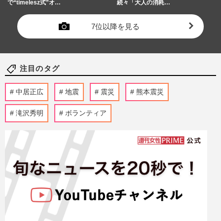
で“timelesz式”オ…
続々「大人の消耗…
7位以降を見る
注目のタグ
中居正広
地震
震災
熊本震災
滝沢秀明
ボランティア