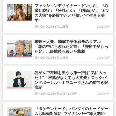
ファッションデザイナー・ドン小西、『心
臓弁膜症』『膀胱がん』『咽頭がん』“3つ
の大病”を経験でたどり着いた“生きる美
学”
週刊女性2026年8月11日号
2026/8/9
毒蝮三太夫、90歳で語る戦争のリアル
「靴の中にちぎれた足首」「抑留で変わっ
た兄」…終戦後も続いた悲劇
週刊女性2026年8月11日号
2026/8/9
乳がんで左胸を失うも第一声は“気に入っ
た！”「根拠がなくても大丈夫」ロックバ
ンドボーカル・ミワユータさんの前向き闘
病記
週刊女性2026年8月18日・25日号
2026/8/9
『ポケモンカード』バンダイのカードゲー
ムも転売対策に“マイナンバー”導入開始