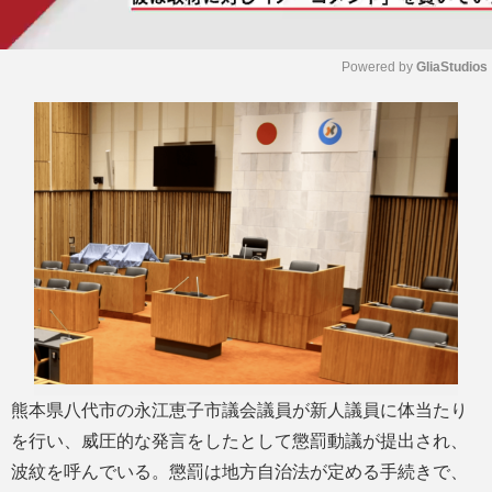
Powered by 
GliaStudios
M
u
t
e
熊本県八代市の永江恵子市議会議員が新人議員に体当たり
を行い、威圧的な発言をしたとして懲罰動議が提出され、
波紋を呼んでいる。懲罰は地方自治法が定める手続きで、