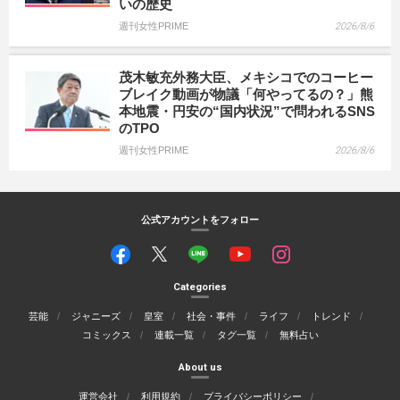
いの歴史
週刊女性PRIME
2026/8/6
茂木敏充外務大臣、メキシコでのコーヒー
ブレイク動画が物議「何やってるの？」熊
本地震・円安の“国内状況”で問われるSNS
のTPO
週刊女性PRIME
2026/8/6
公式アカウントをフォロー
Categories
芸能
ジャニーズ
皇室
社会・事件
ライフ
トレンド
コミックス
連載一覧
タグ一覧
無料占い
About us
運営会社
利用規約
プライバシーポリシー