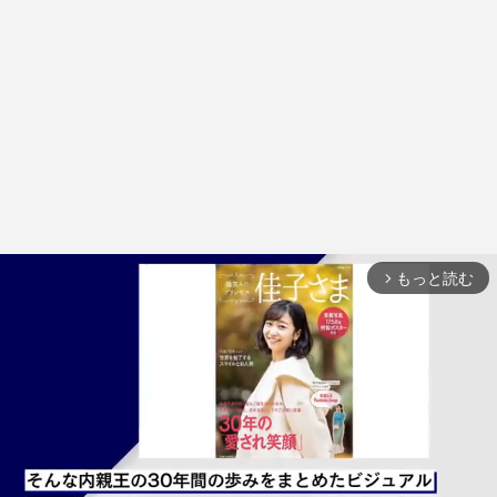
もっと読む
arrow_forward_ios