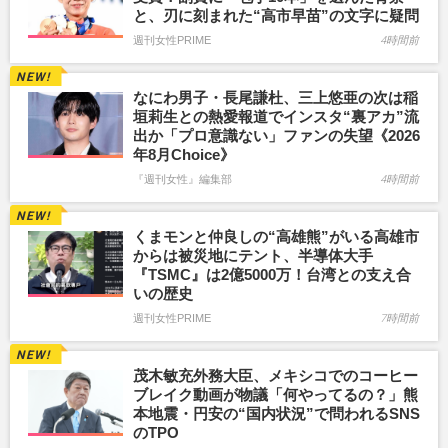
と、刃に刻まれた“高市早苗”の文字に疑問
週刊女性PRIME
4時間前
なにわ男子・長尾謙杜、三上悠亜の次は稲
垣莉生との熱愛報道でインスタ“裏アカ”流
出か「プロ意識ない」ファンの失望《2026
年8月Choice》
『週刊女性』編集部
4時間前
くまモンと仲良しの“高雄熊”がいる高雄市
からは被災地にテント、半導体大手
『TSMC』は2億5000万！台湾との支え合
いの歴史
週刊女性PRIME
7時間前
茂木敏充外務大臣、メキシコでのコーヒー
ブレイク動画が物議「何やってるの？」熊
本地震・円安の“国内状況”で問われるSNS
のTPO