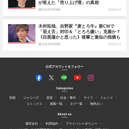
が答えた「売り上げ増」の真相
週刊女性PRIME
2026/6/4
木村拓哉、吉野家『麦とろ牛』新CMで
「迎え舌」封印＆「とろろ嫌い」克服か？
《目黒蓮かと思った》後輩と激似の指摘も
週刊女性PRIME
2026/6/3
公式アカウントをフォロー
Categories
芸能
ジャニーズ
皇室
社会・事件
ライフ
トレンド
コミックス
連載一覧
タグ一覧
無料占い
About us
運営会社
利用規約
プライバシーポリシー