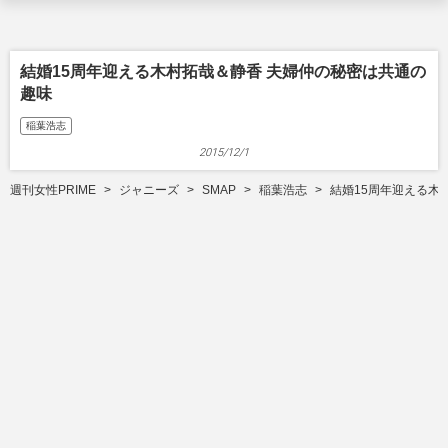
結婚15周年迎える木村拓哉＆静香 夫婦仲の秘密は共通の
趣味
稲葉浩志
2015/12/1
週刊女性PRIME
ジャニーズ
SMAP
稲葉浩志
結婚15周年迎える木