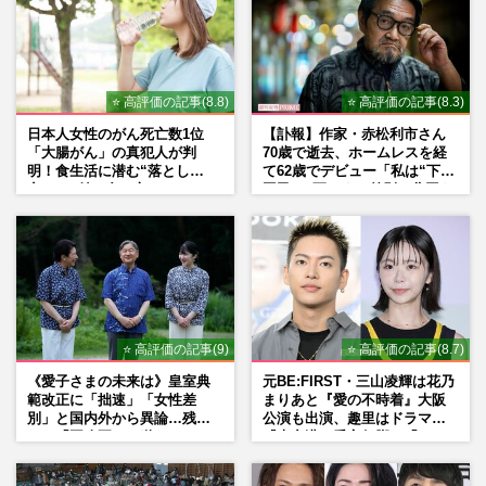
⭐ 高評価の記事(8.8)
⭐ 高評価の記事(8.3)
日本人女性のがん死亡数1位
【訃報】作家・赤松利市さん
「大腸がん」の真犯人が判
70歳で逝去、ホームレスを経
明！食生活に潜む“落とし
て62歳でデビュー「私は“下級
穴”との付き合い方
国民”。死ぬまで差別と貧困を
書き続けます」壮絶人生
⭐ 高評価の記事(9)
⭐ 高評価の記事(8.7)
《愛子さまの未来は》皇室典
元BE:FIRST・三山凌輝は花乃
範改正に「拙速」「女性差
まりあと『愛の不時着』大阪
別」と国内外から異論…残さ
公演も出演、趣里はドラマ
れた「再改正」の道
『大空港』番宣行脚に「メン
タル強すぎ」の実情