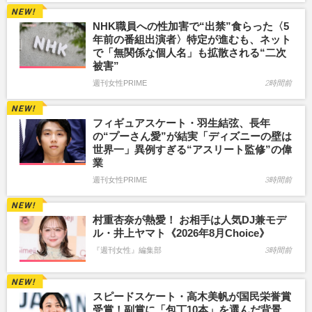
NHK職員への性加害で“出禁”食らった〈5
年前の番組出演者〉特定が進むも、ネット
で「無関係な個人名」も拡散される“二次
被害”
週刊女性PRIME
2時間前
フィギュアスケート・羽生結弦、長年
の“プーさん愛”が結実「ディズニーの壁は
世界一」異例すぎる“アスリート監修”の偉
業
週刊女性PRIME
3時間前
村重杏奈が熱愛！ お相手は人気DJ兼モデ
ル・井上ヤマト《2026年8月Choice》
『週刊女性』編集部
3時間前
スピードスケート・高木美帆が国民栄誉賞
受賞！副賞に「包丁10本」を選んだ背景