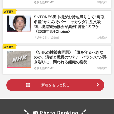
週刊女性PRIME
7時間前
SixTONES田中樹がお持ち帰りして“鳥取
名産”かにみそバーニャカウダに注文殺
到、境港観光協会が異例“陳謝”のワケ
《2026年8月Choice》
『週刊女性』編集部
7時間前
《NHKの性被害問題》「誰を守るべきな
のか」演者と職員の“パワーバランス”が浮
き彫りに、問われる組織の姿勢
週刊女性PRIME
8時間前
新着をもっと見る
Photo Ranking