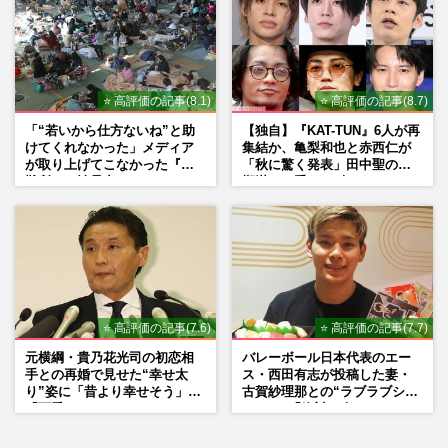
⭐ 高評価の記事(8.1)
⭐ 高評価の記事(8.7)
「“若いから仕方ないね”と助
【独自】『KAT-TUN』6人が再
けてくれなかった」メディア
集結か、亀梨和也と赤西仁が
が取り上げてこなかった『避
「秋に驚く発表」田中聖の刑
難所での性暴力』
期満了と重なる“匂わせ”では
ない理由
⭐ 高評価の記事(7.6)
⭐ 高評価の記事(7.7)
元横綱・貴乃花光司の初恋相
バレーボール日本代表のエー
手との再婚で見せた“幸せ太
ス・西田有志が投稿した妻・
り”姿に「昔より幸せそう」
古賀紗理那との“ラブラブショ
「可愛くなった」とファンほ
ット”に「絶対に今じゃない」
っこり
「空気読んで」ネット上で批
判殺到の理由