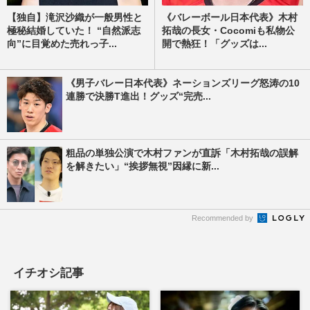
【独自】滝沢沙織が一般男性と
《バレーボール日本代表》木村
極秘結婚していた！ “自然派志
拓哉の長女・Cocomiも私物公
向”に目覚めた売れっ子...
開で熱狂！「グッズは...
《男子バレー日本代表》ネーションズリーグ怒涛の10
連勝で決勝T進出！グッズ“完売...
粗品の単独公演で木村ファンが直訴「木村拓哉の誤解
を解きたい」“挨拶無視”因縁に新...
Recommended by
イチオシ記事