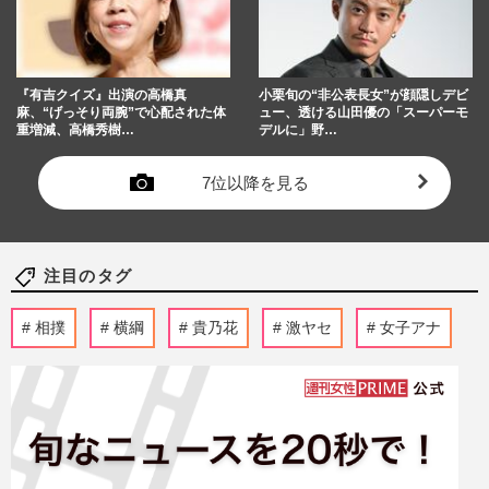
『有吉クイズ』出演の高橋真
小栗旬の“非公表長女”が顔隠しデビ
麻、“げっそり両腕”で心配された体
ュー、透ける山田優の「スーパーモ
重増減、高橋秀樹…
デルに」野…
7位以降を見る
注目のタグ
相撲
横綱
貴乃花
激ヤセ
女子アナ