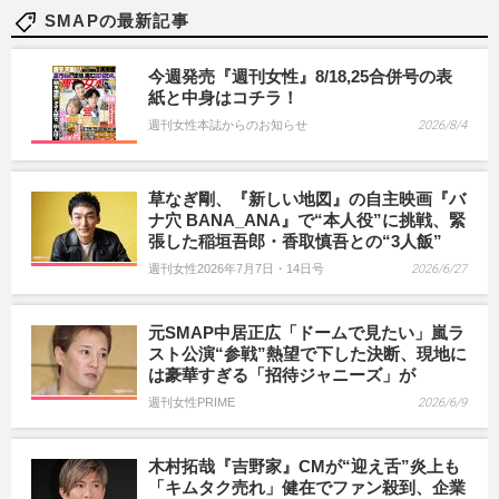
SMAPの最新記事
今週発売『週刊女性』8/18,25合併号の表
紙と中身はコチラ！
週刊女性本誌からのお知らせ
2026/8/4
草なぎ剛、『新しい地図』の自主映画『バ
ナ穴 BANA_ANA』で“本人役”に挑戦、緊
張した稲垣吾郎・香取慎吾との“3人飯”
週刊女性2026年7月7日・14日号
2026/6/27
元SMAP中居正広「ドームで見たい」嵐ラ
スト公演“参戦”熱望で下した決断、現地に
は豪華すぎる「招待ジャニーズ」が
週刊女性PRIME
2026/6/9
木村拓哉『吉野家』CMが“迎え舌”炎上も
「キムタク売れ」健在でファン殺到、企業