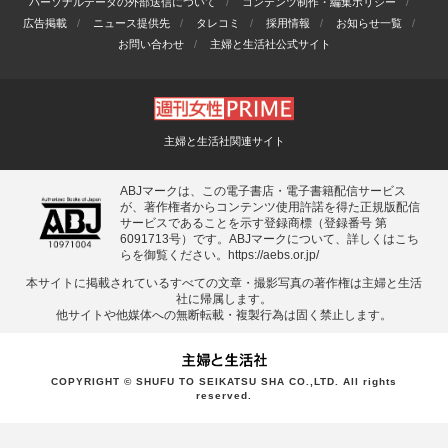
パーソナルデータの外部送信について
コンテンツ制作・編集ポリシー
広告掲載
ニュース提供先
タレコミ
採用情報
お知らせ一覧
お問い合わせ
主婦と生活社公式サイト
主婦と生活社関連サイト
ABJマークは、この電子書店・電子書籍配信サービス
が、著作権者からコンテンツ使用許諾を得た正規版配信
サービスであることを示す登録商標（登録番号 第
6091713号）です。ABJマークについて、詳しくはこち
らを御覧ください。
https://aebs.or.jp/
本サイトに掲載されているすべての⽂章・撮影写真の著作権は主婦と⽣活
社に帰属します。
他サイトや他媒体への無断転載・複製⾏為は固く禁⽌します。
COPYRIGHT © SHUFU TO SEIKATSU SHA CO.,LTD. All rights
reserved.