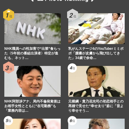
NHK職員への性加害で“出禁”食らっ
乳がんステージ4のYouTuberミミポ
た〈5年前の番組出演者〉特定が進
ポ「腫瘍が皮膚から飛び出してき
むも、ネット…
た」34歳で余命…
NHK阿部渉アナ、局内不倫発覚後は
元横綱・貴乃花光司の初恋相手との
お相手女性とともに“在宅勤務”も
再婚で見せた“幸せ太り”姿に「昔よ
「業務内容は…
り幸せそう…