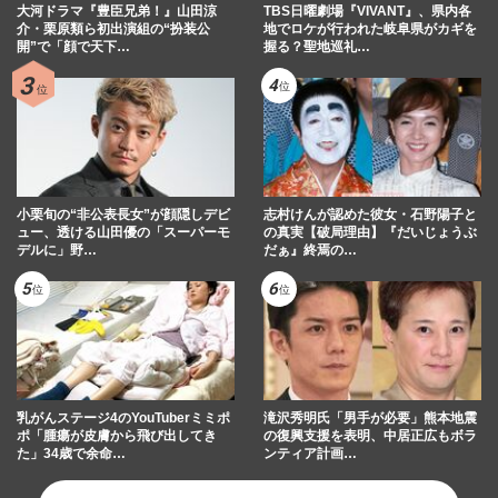
大河ドラマ『豊臣兄弟！』山田涼
TBS日曜劇場『VIVANT』、県内各
介・栗原類ら初出演組の“扮装公
地でロケが行われた岐阜県がカギを
開”で「顔で天下…
握る？聖地巡礼…
小栗旬の“非公表長女”が顔隠しデビ
志村けんが認めた彼女・石野陽子と
ュー、透ける山田優の「スーパーモ
の真実【破局理由】『だいじょうぶ
デルに」野…
だぁ』終焉の…
乳がんステージ4のYouTuberミミポ
滝沢秀明氏「男手が必要」熊本地震
ポ「腫瘍が皮膚から飛び出してき
の復興支援を表明、中居正広もボラ
た」34歳で余命…
ンティア計画…