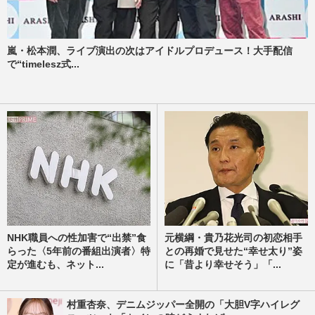
嵐・松本潤、ライブ演出の次はアイドルプロデュース！大手配信
で“timelesz式...
NHK職員への性加害で“出禁”食
元横綱・貴乃花光司の初恋相手
らった〈5年前の番組出演者〉特
との再婚で見せた“幸せ太り”姿
定が進むも、ネット...
に「昔より幸せそう」「...
村重杏奈、デニムジッパー全開の「大胆V字ハイレグ