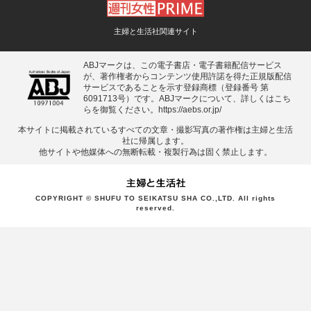
主婦と生活社関連サイト
ABJマークは、この電子書店・電子書籍配信サービス
が、著作権者からコンテンツ使用許諾を得た正規版配信
サービスであることを示す登録商標（登録番号 第
6091713号）です。ABJマークについて、詳しくはこち
らを御覧ください。
https://aebs.or.jp/
本サイトに掲載されているすべての⽂章・撮影写真の著作権は主婦と⽣活
社に帰属します。
他サイトや他媒体への無断転載・複製⾏為は固く禁⽌します。
COPYRIGHT © SHUFU TO SEIKATSU SHA CO.,LTD. All rights
reserved.