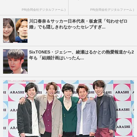
PR(合同会社デジタルファーム )
PR(合同会社デジタルファーム )
川口春奈＆サッカー日本代表・板倉滉「匂わせゼロ
婚」でも隠しきれなかったセレブすぎ...
SixTONES・ジェシー、綾瀬はるかとの熱愛報道から2
年も「結婚計画はいったん...