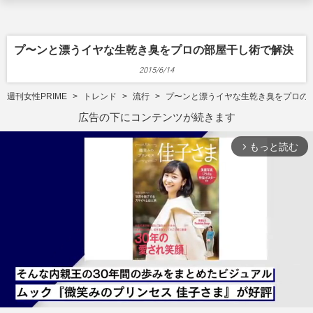
プ〜ンと漂うイヤな生乾き臭をプロの部屋干し術で解決
2015/6/14
週刊女性PRIME
トレンド
流行
プ〜ンと漂うイヤな生乾き臭をプロの
広告の下にコンテンツが続きます
もっと読む
arrow_forward_ios