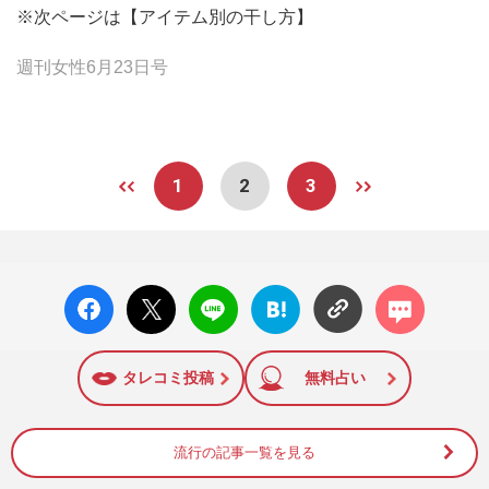
※次ページは【アイテム別の干し方】
週刊女性6月23日号
1
2
3
facebo
X ポス
LINE
はてな
コメン
ok い
ト
ブック
ト
いね
マーク
に追加
タレコミ投稿
無料占い
流行の記事一覧を見る