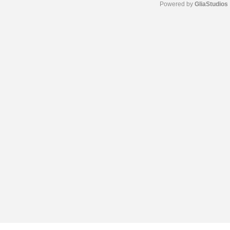
Powered by 
GliaStudios
M
u
t
e