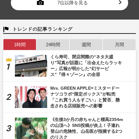
7位以降を見る
トレンドの記事ランキング
1時間
24時間
週間
月間
くら寿司、閉店間際の“ネタ大盛
り”写真が話題に「出会えたらラッキ
ー」広報が明かした“幻サービ
ス”『得々ゾーン』の全容
Mrs. GREEN APPLE×ミスタードー
ナツコラボ“限定ボックス”が転売
「これ買う人もすごい」と賛否、懸
念される店頭販売への影響
《生後3か月の赤ちゃんと標高2354m
の山頂へ》SNS投稿が炎上！子連れ
登山の危険性、山岳医が指摘する2つ
のリスク