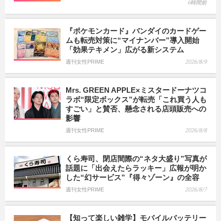
6時間前
『ポケモンカード』バンダイのカードゲー
ムも転売対策に“マイナンバー”導入開始
「効果テキメン」広がる新システム
週刊女性PRIME
2026/8/9
Mrs. GREEN APPLE×ミスタードーナツコ
ラボ“限定ボックス”が転売「これ買う人も
すごい」と賛否、懸念される店頭販売への
影響
週刊女性PRIME
2026/8/8
くら寿司、閉店間際の“ネタ大盛り”写真が
話題に「出会えたらラッキー」広報が明か
した“幻サービス”『得々ゾーン』の全容
週刊女性PRIME
2026/8/7
【知って楽しい雑学】モバイルバッテリー