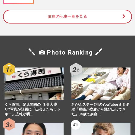
トレ」 血圧、中性脂肪の改善にも期待
大！
週刊女性2022年4月12日号
2022/4/17
健康の記事一覧を見る
料理のプロがジャッジ！「鍋つゆの素」ラ
ンキング、もつ鍋やキムチ鍋を抑えて1位
に輝いた“意外な味”
週刊女性2022年3月1日号
2022/2/19
Photo Ranking
食事のとき「むせやすい」「飲み込む量が
減った」原因は姿勢にあった！改善ストレ
ッチの仕方
週刊女性2022年1月5・11日号
2022/1/6
つらい頭痛の原因は「光」にあった！ 片
くら寿司、閉店間際の“ネタ大盛
乳がんステージ4のYouTuberミミポ
頭痛のメカニズムとすぐできる回避術
り”写真が話題に「出会えたらラッ
ポ「腫瘍が皮膚から飛び出してき
キー」広報が明…
た」34歳で余命…
週刊女性2021年7月6日号
2021/7/7