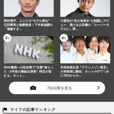
「ドライアイ」「疲れ目」に今すぐできる
簡単“癒しワザ”、冷めないホットタオルの
作り方
週刊女性2021年3月30日号
2021/3/23
野村周平、ユニクロ“モデル美女”・
小栗旬の“非公表長女”が顔隠しデビ
石田夢実と熱愛報道！下半身強調の
ュー、透ける山田優の「スーパーモ
「過激すぎ…
デルに」野…
NHK職員への性加害で“出禁”食らっ
木村拓哉主演『グランメゾン東京』
た〈5年前の番組出演者〉特定が進
が米映画に酷似、ネットのザワつき
むも、ネット…
にTBSからの…
7位以降を見る
ライフの記事ランキング