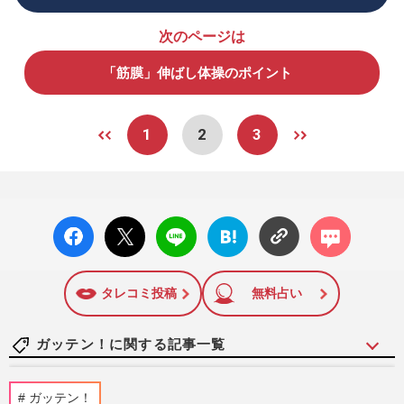
次のページは
「筋膜」伸ばし体操のポイント
1
2
3
facebo
X ポス
LINE
はてな
コメン
ok い
ト
ブック
ト
いね
マーク
に追加
タレコミ投稿
無料占い
ガッテン！に関する記事一覧
運動が苦手な人でも筋力アップできる「逆
ガッテン！