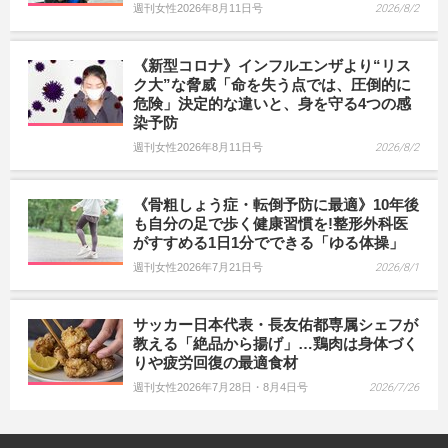
週刊女性2026年8月11日号
2026/8/2
《新型コロナ》インフルエンザより“リス
ク大”な脅威「命を失う点では、圧倒的に
危険」決定的な違いと、身を守る4つの感
染予防
週刊女性2026年8月11日号
2026/8/2
《骨粗しょう症・転倒予防に最適》10年後
も自分の足で歩く健康習慣を!整形外科医
がすすめる1日1分でできる「ゆる体操」
週刊女性2026年7月21日号
2026/8/1
サッカー日本代表・長友佑都専属シェフが
教える「絶品から揚げ」…鶏肉は身体づく
りや疲労回復の最適食材
週刊女性2026年7月28日・8月4日号
2026/7/26