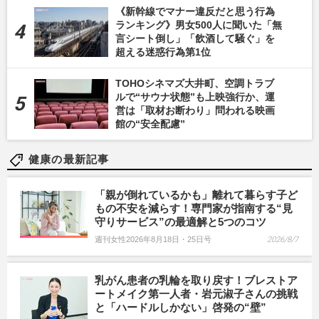
《新幹線でマナー違反だと思う行為
ランキング》男女500人に聞いた「無
言シート倒し」「飲酒して騒ぐ」を
超える迷惑行為第1位
TOHOシネマズ大井町、空調トラブ
ルで“サウナ状態”も上映強行か、運
営は「取材お断わり」問われる映画
館の“安全配慮”
健康の最新記事
「親が倒れているかも」離れて暮らす子ど
もの不安を減らす！専門家が指南する“見
守りサービス”の最適解と5つのコツ
週刊女性2026年8月18日・25日号
2026/8/7
乳がん患者の乳輪を取り戻す！ブレストア
ートメイク第一人者・岩元淑子さんの挑戦
と「ハードルしかない」啓発の“壁”