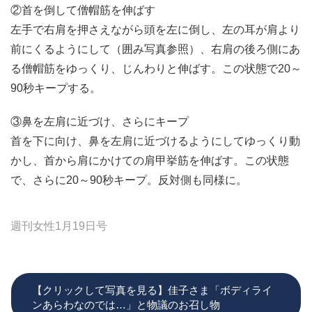
②首を倒して僧帽筋を伸ばす
左手で右肩を押さえながら頭を左に倒し、左の耳が肩より
前にくるようにして（囲み写真参照）、右肩の後ろ側にあ
る僧帽筋をゆっくり、じんわりと伸ばす。この状態で20～
90秒キープする。
③鼻を左肩に近づけ、さらにキープ
首を下に向け、鼻を左肩に近づけるようにしてゆっくり動
かし、首から肩にかけての肩甲挙筋を伸ばす。この状態
で、さらに20～90秒キープ。反対側も同様に。
週刊女性1月19日号
【クリックして写真を見る】佳子さま「ボディライ
ンあらわなのでは…」と物議のお召し物