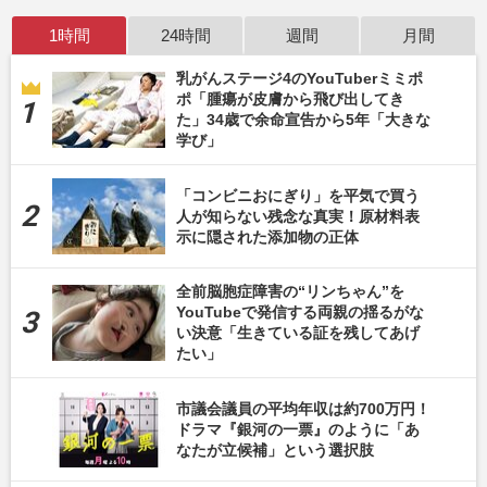
1時間
24時間
週間
月間
乳がんステージ4のYouTuberミミポ
ポ「腫瘍が皮膚から飛び出してき
た」34歳で余命宣告から5年「大きな
学び」
「コンビニおにぎり」を平気で買う
人が知らない残念な真実！原材料表
示に隠された添加物の正体
全前脳胞症障害の“リンちゃん”を
YouTubeで発信する両親の揺るがな
い決意「生きている証を残してあげ
たい」
市議会議員の平均年収は約700万円！
ドラマ『銀河の一票』のように「あ
なたが立候補」という選択肢