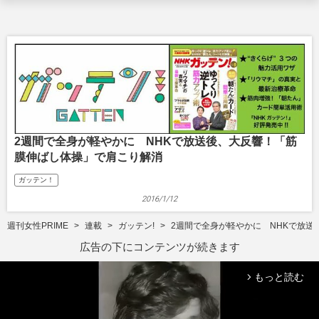
2週間で全身が軽やかに NHKで放送後、大反響！「筋
膜伸ばし体操」で肩こり解消
ガッテン！
2016/1/12
週刊女性PRIME
連載
ガッテン!
2週間で全身が軽やかに NHKで放
広告の下にコンテンツが続きます
もっと読む
arrow_forward_ios