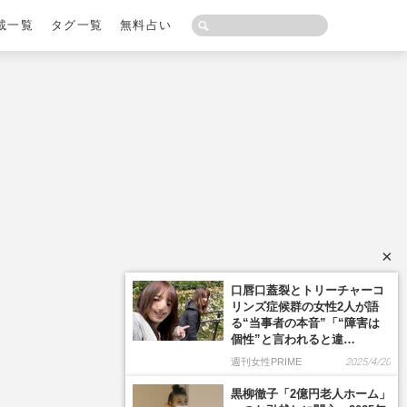
載一覧
タグ一覧
無料占い
×
口唇口蓋裂とトリーチャーコ
リンズ症候群の女性2人が語
る“当事者の本音”「“障害は
個性”と言われると違…
週刊女性PRIME
2025/4/20
黒柳徹子「2億円老人ホーム」