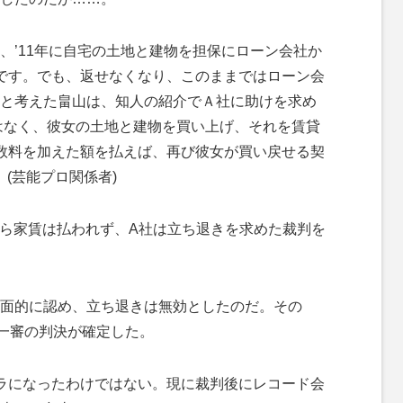
、’11年に自宅の土地と建物を担保にローン会社か
です。でも、返せなくなり、このままではローン会
と考えた畠山は、知人の紹介でＡ社に助けを求め
はなく、彼女の土地と建物を買い上げ、それを賃貸
数料を加えた額を払えば、再び彼女が買い戻せる契
」(芸能プロ関係者)
から家賃は払われず、A社は立ち退きを求めた裁判を
面的に認め、立ち退きは無効としたのだ。その
一審の判決が確定した。
ラになったわけではない。現に裁判後にレコード会