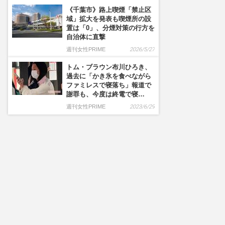
《千葉市》路上喫煙「禁止区
域」拡大を発表も喫煙所の設
置は「0」、分煙対策の行方を
自治体に直撃
週刊女性PRIME
2026/5/27
トム・ブラウン布川ひろき、
過去に「かき氷を食べながら
ファミレスで寝落ち」報道で
謝罪も、今度は終電で寝…
週刊女性PRIME
2023/6/29