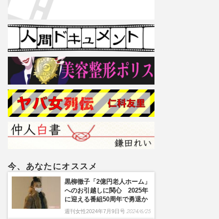
今、あなたにオススメ
黒柳徹子「2億円老人ホーム」
へのお引越しに関心 2025年
に迎える番組50周年で勇退か
週刊女性2024年7月9日号
2024/6/25