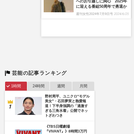
へのお引越しに関心 2025年
に迎える番組50周年で勇退か
週刊女性2024年7月9日号
2024/6/25
芸能の記事ランキング
1時間
24時間
週間
月間
野村周平、ユニクロ“モデル
美女”・石田夢実と熱愛報
道！下半身強調の「過激す
ぎる三角水着」公開でネッ
トざわつき
《TBS日曜劇場
『VIVANT』》8時間3万円