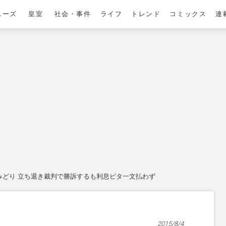
ニーズ
皇室
社会・事件
ライフ
トレンド
コミックス
連
みどり 立ち退き裁判で勝訴するも利息ビタ一文払わず
2015/8/4