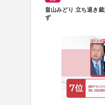
畠山みどり 立ち退き
ず