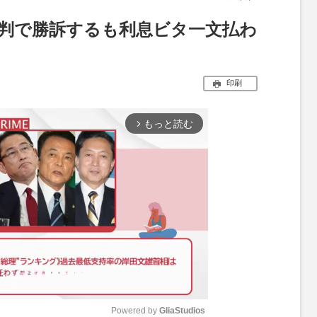
裁判で勝訴するも利息ビタ一文払わ
印刷
もっと読む
arrow_forward_ios
Powered by 
GliaStudios