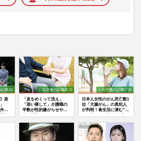
記事(9)
⭐ 高評価の記事(9.3)
⭐ 高評価の記事(7.6)
》皇
「皮をめくって洗え」
日本人女性のがん死亡数1
」
「添い寝して」介護職の
位「大腸がん」の真犯人
外か
半数が性的嫌がらせや暴
が判明！食生活に潜む“落
再改
力を経験
とし穴”との付き合い方