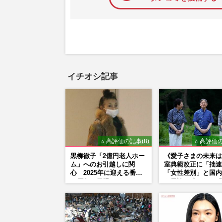
イチオシ記事
⭐ 高評価の記事(8)
⭐ 高評価の
黒柳徹子「2億円老人ホー
《愛子さまの未来は
ム」へのお引越しに関
室典範改正に「拙速
心 2025年に迎える番組
「女性差別」と国内
50周年で勇退か
ら異論…残された「
正」の道