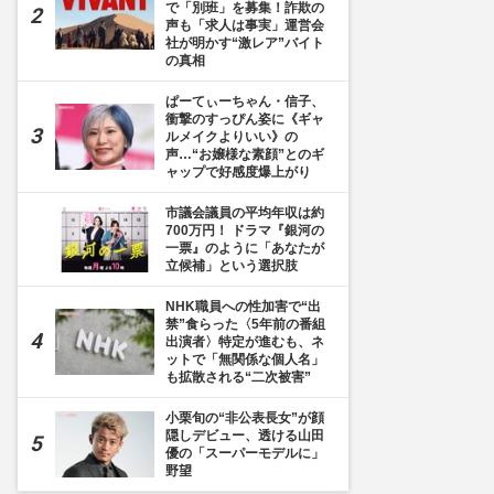
で「別班」を募集！詐欺の
声も「求人は事実」運営会
社が明かす“激レア”バイト
の真相
ぱーてぃーちゃん・信子、
衝撃のすっぴん姿に《ギャ
ルメイクよりいい》の
声…“お嬢様な素顔”とのギ
ャップで好感度爆上がり
市議会議員の平均年収は約
700万円！ ドラマ『銀河の
一票』のように「あなたが
立候補」という選択肢
NHK職員への性加害で“出
禁”食らった〈5年前の番組
出演者〉特定が進むも、ネ
ットで「無関係な個人名」
も拡散される“二次被害”
小栗旬の“非公表長女”が顔
隠しデビュー、透ける山田
優の「スーパーモデルに」
野望