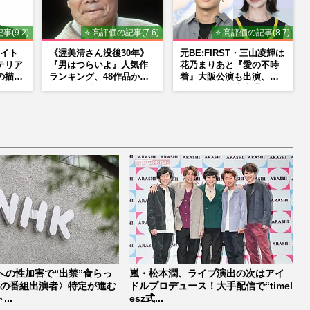
事(9.2)
⭐ 高評価の記事(7.6)
⭐ 高評価の記事(8.7)
イト
《渥美清さん没後30年》
元BE:FIRST・三山凌輝は
テリア
『男はつらいよ』人気作
花乃まりあと『愛の不時
の描く
ランキング、48作品から
着』大阪公演も出演、趣
美術
選ばれた栄えある1位と評
里はドラマ『大空港』番
NS
論家イチ推しの“神作”は
宣行脚に「メンタル強す
ぎ」の実情
への性加害で“出禁”食らっ
嵐・松本潤、ライブ演出の次はアイ
前の番組出演者〉特定が進む
ドルプロデュース！大手配信で“timel
..
esz式...