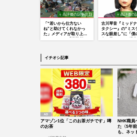
⭐ 高評価の記事(8.1)
⭐ 高評価の記
「“若いから仕方ない
古川琴音『ミッドナ
ね”と助けてくれなかっ
タクシー』の“ミス
た」メディアが取り上げ
スな眼差し”に「僕
てこなかった『避難所で
女の子みたい」現代
の性暴力』
家・奈良美智氏もS
で“公認”
イチオシ記事
アマゾン1位「このお茶ガチです」噂
NHK職員
のお茶
た〈5年
も、ネット.