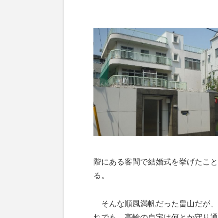
階にある客間で結婚式を挙げたこと
る。
そんな順風満帆だった畠山だが、
れでも、高輪の自宅は何とか守り通