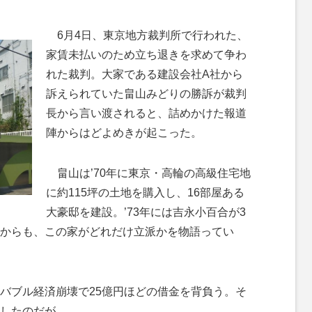
M
6月4日、東京地方裁判所で行われた、
u
家賃未払いのため立ち退きを求めて争わ
t
れた裁判。大家である建設会社A社から
e
訴えられていた畠山みどりの勝訴が裁判
長から言い渡されると、詰めかけた報道
陣からはどよめきが起こった。
畠山は’70年に東京・高輪の高級住宅地
に約115坪の土地を購入し、16部屋ある
大豪邸を建設。’73年には吉永小百合が3
からも、この家がどれだけ立派かを物語ってい
バブル経済崩壊で25億円ほどの借金を背負う。そ
したのだが……。