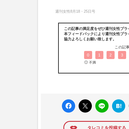
週刊女性8月18・25日号
この記事の満足度をぜひ週刊女性プラ
本フィードバックにより週刊女性プラ
協力よろしくお願い致します。
この記
0
1
2
3
🙁
不満
faceboo
X ポス
LINE
はてな
k いい
ト
ブック
ね
マーク
に追加
タレコミを投稿する