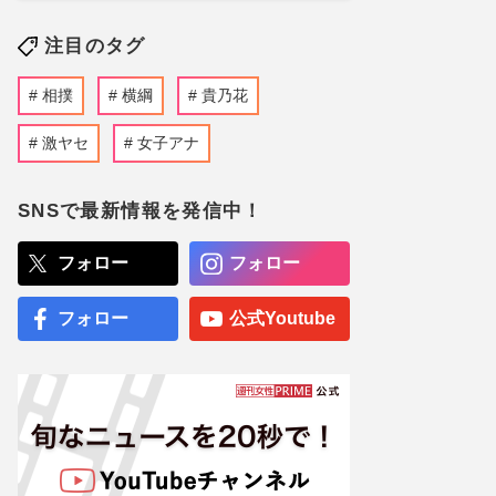
注目のタグ
相撲
横綱
貴乃花
激ヤセ
女子アナ
SNSで最新情報を発信中！
フォロー
フォロー
フォロー
公式Youtube