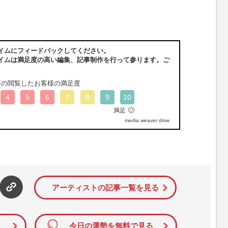
イムにフィードバックしてください。
イムは満足度の高い編集、記事制作を行って参ります。ご
事の閲覧したお客様の満足度
4
5
6
7
8
9
10
🙂
満足
media weaver drive
アーティストの記事一覧を見る
今日の運勢を無料で見る