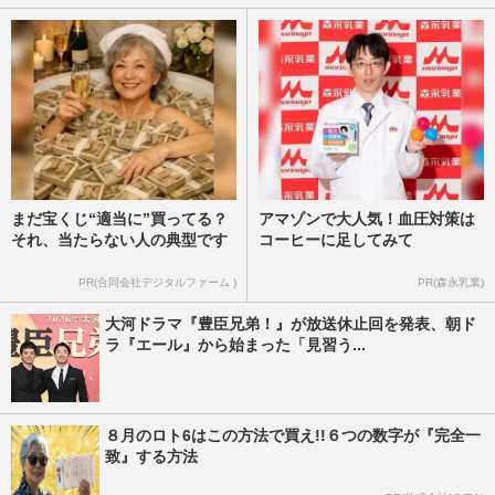
まだ宝くじ“適当に”買ってる？
アマゾンで大人気！血圧対策は
それ、当たらない人の典型です
コーヒーに足してみて
PR(合同会社デジタルファーム )
PR(森永乳業)
大河ドラマ『豊臣兄弟！』が放送休止回を発表、朝ド
ラ『エール』から始まった「見習う...
８月のロト6はこの方法で買え!!６つの数字が『完全一
致』する方法