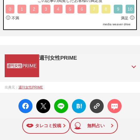
この記事の閲覧したお客様の満足度
0
1
2
3
4
5
6
7
8
9
10
🙁
🙂
不満
満足
media weaver drive
週刊女性PRIME
『週刊女性PRIME（シュージョプライム）』は、2015年（平
出典元：
週刊女性PRIME
成27年）1月に開設された主婦と生活社が運営する日本のニュ
ースサイトです。『週刊女性PRIME』編集者が担当する連載
facebo
X ポス
LINE
はてな
コメン
陣の執筆記事を配信するほか、女性週刊誌『週刊女性』の誌
ok い
ト
ブック
ト
面に掲載された記事から、インターネット利用者層にとって
いね
マーク
特に関心の高い題材の記事を、WEB向けにリライトして配信
に追加
しています！
タレコミ投稿
無料占い