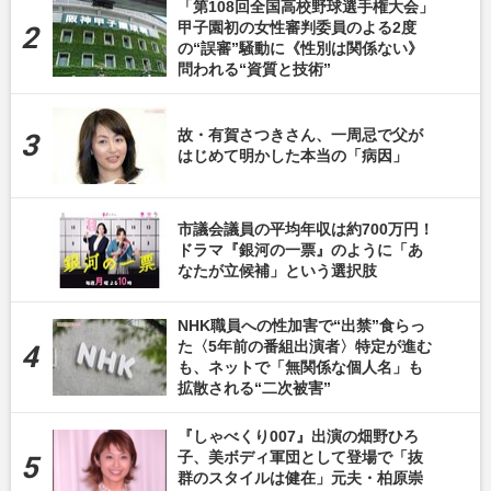
「第108回全国高校野球選手権大会」
甲子園初の女性審判委員のよる2度
の“誤審”騒動に《性別は関係ない》
問われる“資質と技術”
故・有賀さつきさん、一周忌で父が
はじめて明かした本当の「病因」
市議会議員の平均年収は約700万円！
ドラマ『銀河の一票』のように「あ
なたが立候補」という選択肢
NHK職員への性加害で“出禁”食らっ
た〈5年前の番組出演者〉特定が進む
も、ネットで「無関係な個人名」も
拡散される“二次被害”
『しゃべくり007』出演の畑野ひろ
子、美ボディ軍団として登場で「抜
群のスタイルは健在」元夫・柏原崇