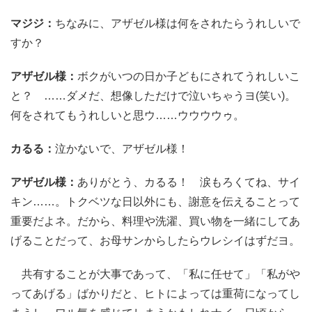
マジジ：
ちなみに、アザゼル様は何をされたらうれしいで
すか？
アザゼル様：
ボクがいつの日か子どもにされてうれしいこ
と？ ……ダメだ、想像しただけで泣いちゃうヨ(笑い)。
何をされてもうれしいと思ウ……ウウウウゥ。
カるる：
泣かないで、アザゼル様！
アザゼル様：
ありがとう、カるる！ 涙もろくてね、サイ
キン……。トクベツな日以外にも、謝意を伝えることって
重要だよネ。だから、料理や洗濯、買い物を一緒にしてあ
げることだって、お母サンからしたらウレシイはずだヨ。
共有することが大事であって、「私に任せて」「私がや
ってあげる」ばかりだと、ヒトによっては重荷になってし