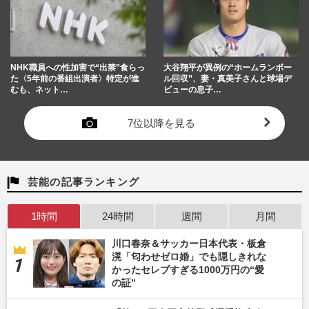
NHK職員への性加害で“出禁”食らっ
大谷翔平が異例の“ホームランボー
た〈5年前の番組出演者〉特定が進
ル回収”、妻・真美子さんと球場デ
むも、ネット…
ビューの息子…
7位以降を見る
芸能の記事ランキング
1時間
24時間
週間
月間
川口春奈＆サッカー日本代表・板倉
滉「匂わせゼロ婚」でも隠しきれな
かったセレブすぎる1000万円の“愛
の証”