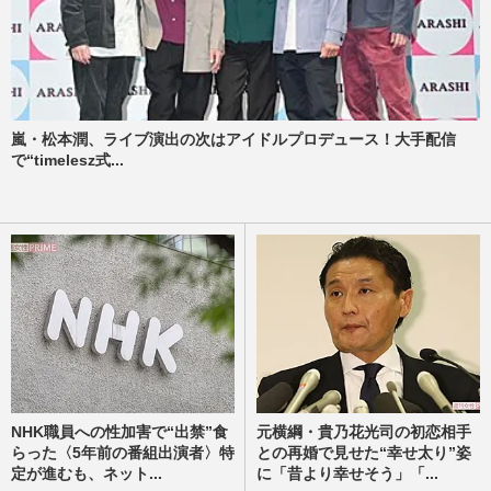
嵐・松本潤、ライブ演出の次はアイドルプロデュース！大手配信
で“timelesz式...
NHK職員への性加害で“出禁”食
元横綱・貴乃花光司の初恋相手
らった〈5年前の番組出演者〉特
との再婚で見せた“幸せ太り”姿
定が進むも、ネット...
に「昔より幸せそう」「...