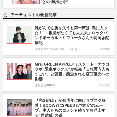
との“離婚と今”
アーティストの最新記事
乳がんで左胸を失うも第一声は“気に入っ
た！”「根拠がなくても大丈夫」ロックバ
ンドボーカル・ミワユータさんの前向き闘
病記
週刊女性2026年8月18日・25日号
8時間前
Mrs. GREEN APPLE×ミスタードーナツコ
ラボ“限定ボックス”が転売「これ買う人も
すごい」と賛否、懸念される店頭販売への
影響
週刊女性PRIME
2026/8/8
『光GENJI』が40周年に向けサブスク解
禁！BOOWYにSPEEDも“復活”のムー
ブ、本人たちのコメント続々で急浮上す
る“再結成”の道