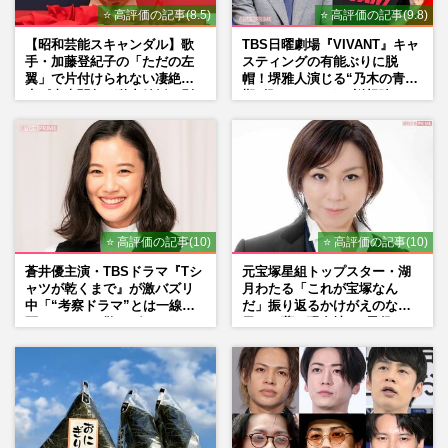
⭐ 高評価の記事(8.5)
⭐ 高評価の記事(9.8)
【昭和芸能スキャンダル】歌
TBS日曜劇場『VIVANT』キャ
手・加藤登紀子の「ただの左
スティングの有能ぶりに脱
翼」で片付けられない凄絶半
帽！堺雅人演じる“乃木の青年
生《東大闘争、獄中結婚、別
期”役は、そっくり説根強い
荘で内ゲバ事件》
Mr.Children桜井和寿のバンド
マン長男・櫻井海音だった
⭐ 高評価の記事(10)
⭐ 高評価の記事(10)
蒼井優主演・TBSドラマ『Tシ
元宝塚星組トップスター・湖
ャツが乾くまで』が激バズリ
月わたる「これが宝塚なん
中「“考察ドラマ”とは一線を
だ」振り返るかけがえのない
画している」散りばめられた
日々、夢の現在地と“男役”へ
伏線よりも大事な要素
の思い