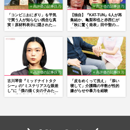
⭐ 高評価の記事(8.7)
⭐ 高評価の記事(8.7)
「コンビニおにぎり」を平気
【独自】『KAT-TUN』6人が再
で買う人が知らない残念な真
集結か、亀梨和也と赤西仁が
実！原材料表示に隠された添
「秋に驚く発表」田中聖の刑
加物の正体
期満了と重なる“匂わせ”では
ない理由
⭐ 高評価の記事(9.7)
⭐ 高評価の記事(9.3)
古川琴音『ミッドナイトタク
「皮をめくって洗え」「添い
シー』の“ミステリアスな眼差
寝して」介護職の半数が性的
し”に「僕の描く女の子みた
嫌がらせや暴力を経験
い」現代美術家・奈良美智氏
もSNSで“公認”