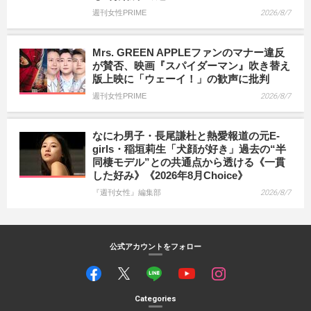
週刊女性PRIME
2026/8/7
Mrs. GREEN APPLEファンのマナー違反
が賛否、映画『スパイダーマン』吹き替え
版上映に「ウェーイ！」の歓声に批判
週刊女性PRIME
2026/8/7
なにわ男子・長尾謙杜と熱愛報道の元E-
girls・稲垣莉生「犬顔が好き」過去の“半
同棲モデル”との共通点から透ける《一貫
した好み》《2026年8月Choice》
『週刊女性』編集部
2026/8/7
公式アカウントをフォロー
Categories