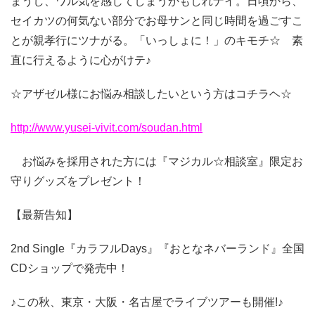
まうし、ワル気を感じてしまうかもしれナイ。日頃から、
セイカツの何気ない部分でお母サンと同じ時間を過ごすこ
とが親孝行にツナがる。「いっしょに！」のキモチ☆ 素
直に行えるように心がけテ♪
☆アザゼル様にお悩み相談したいという方はコチラヘ☆
http://www.yusei-vivit.com/soudan.html
お悩みを採用された方には『マジカル☆相談室』限定お
守りグッズをプレゼント！
【最新告知】
2nd Single『カラフルDays』『おとなネバーランド』全国
CDショップで発売中！
♪この秋、東京・大阪・名古屋でライブツアーも開催!♪