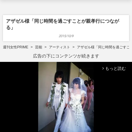
アザゼル様「同じ時間を過ごすことが親孝行につなが
る」
2015/10/9
週刊女性PRIME
芸能
アーティスト
アザゼル様「同じ時間を過ごすこ
広告の下にコンテンツが続きます
もっと読む
arrow_forward_ios