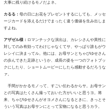
大事に残り続けるモノだよネ。
カるる：
母の日にお花をプレゼントするにしても、メッセ
ージカードを添えるだけでまったく違う価値を生み出しま
すよね。
アザゼル様：
ロマンチックな演出は、カレシさんや異性に
対してのみ有効ってわけじゃなくてサ、やっぱり誰もがウ
レシイに決まってル。他には、お母サンとちゃぴゆせさん
の歩んできた足跡というか、成長の姿を一つのフォトブッ
クにしたり、ショートムービーにしたら感動するだろうな
ァ。
手間がかかるモノって、すごい伝わるからサ。お母サン
との写真はたくさん撮っておいた方がいいと思うヨ。将
来、ちゃぴゆせさんがオヨメさんになるときに、きっとそ
ういう写真はお母サンにとって宝物になると思うカラ。