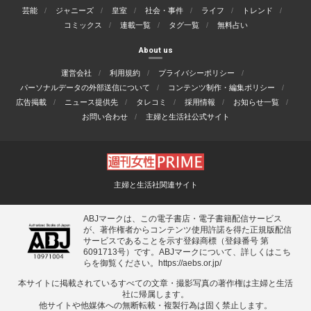
芸能
ジャニーズ
皇室
社会・事件
ライフ
トレンド
コミックス
連載一覧
タグ一覧
無料占い
About us
運営会社
利用規約
プライバシーポリシー
パーソナルデータの外部送信について
コンテンツ制作・編集ポリシー
広告掲載
ニュース提供先
タレコミ
採用情報
お知らせ一覧
お問い合わせ
主婦と生活社公式サイト
主婦と生活社関連サイト
ABJマークは、この電子書店・電子書籍配信サービス
が、著作権者からコンテンツ使用許諾を得た正規版配信
サービスであることを示す登録商標（登録番号 第
6091713号）です。ABJマークについて、詳しくはこち
らを御覧ください。
https://aebs.or.jp/
本サイトに掲載されているすべての⽂章・撮影写真の著作権は主婦と⽣活
社に帰属します。
他サイトや他媒体への無断転載・複製⾏為は固く禁⽌します。