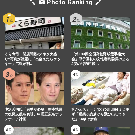
Photo Ranking
くら寿司、閉店間際の“ネタ大盛
「第108回全国高校野球選手権大
り”写真が話題に「出会えたらラッ
会」甲子園初の女性審判委員のよる
キー」広報が明…
2度の“誤審”騒…
滝沢秀明氏「男手が必要」熊本地震
乳がんステージ4のYouTuberミミポ
の復興支援を表明、中居正広もボラ
ポ「腫瘍が皮膚から飛び出してき
ンティア計画…
た」34歳で余命…