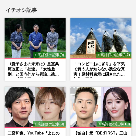
イチオシ記事
⭐ 高評価の記事(9)
⭐ 高評価の記事(8.7)
《愛子さまの未来は》皇室典
「コンビニおにぎり」を平気
範改正に「拙速」「女性差
で買う人が知らない残念な真
別」と国内外から異論…残さ
実！原材料表示に隠された添
れた「再改正」の道
加物の正体
⭐ 高評価の記事(9)
⭐ 高評価の記事(10)
二宮和也、YouTube『よにの
【独自】元『BE:FIRST』三山