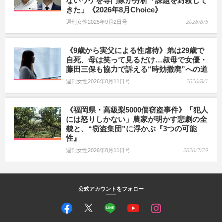
ないワケを専門家が分析「課題を封殺して
きた」《2026年8月Choice》
週刊女性2025年9月2日号
2026/8/5
《9歳から実父による性虐待》弟は29歳で
自死、母は笑って見るだけ…叔母で女優・
藤田三保も協力で訴える“時効撤廃”への道
週刊女性2026年8月11日号
2026/8/1
《福岡県・高級梨5000個窃盗事件》「犯人
には怒りしかない」農家が明かす悲劇の全
貌と、“窃盗集団”に浮かぶ『3つの可能
性』
週刊女性2026年8月11日号
2026/7/29
公式アカウントをフォロー