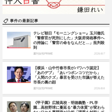
事件の最新記事
テレビ朝日『モーニングショー』玉川徹氏
「警察官が死刑にした」大阪府発砲事件へ
の持論に「警官の命をなんだと…」批判殺
到
週刊女性PRIME
2026/8/7
【横浜・山中竹春市長がパワハラ認定】
「あのデブ」「あいつポンコツだから」
「人間のクズ」暴言を受けた市議が答えた
市長の裏の顔
週刊女性PRIME
2026/8/6
《甲子園》広陵高校・明徳義塾・PL学
園…高校野球に蔓延る“暴力体質”が変わら