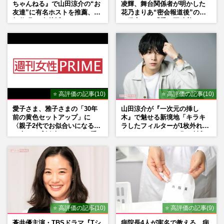
ちゃんねる』で山田涼介の“お
凌輝、舞台関係者が明かした
友達”に有名ホストを推薦、歌
花乃まりあ“密会報道後”の呆
舞伎町に“急接近”でファン
れ発言と、『愛の不時着』の
「関わらないで！」
劇場が答えた共演舞台の行方
⭐ 高評価の記事(10)
⭐ 高評価の記事(10)
愛子さま、雅子さまの「30年
山田涼介が『一次元の挿し
前の黄色セットアップ」に
木』で魅せる新境地「キラキ
〈親子2代でお似合いになる〉
ラしたフィルターが1枚外れて
の声、ご成婚時のドレスも手
くれたら」アイドル像を封印
がけた森英恵さんとの絆
した覚悟
⭐ 高評価の記事(10)
⭐ 高評価の記事(9)
蒼井優主演・TBSドラマ『Tシ
病院長4人が実名で教える、病