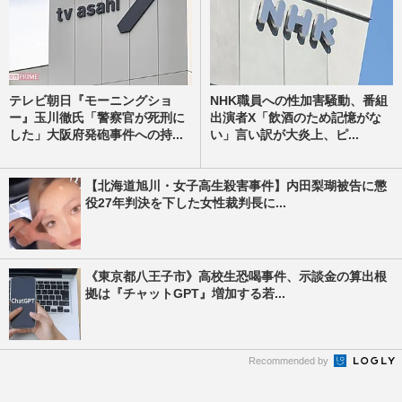
テレビ朝日『モーニングショ
NHK職員への性加害騒動、番組
ー』玉川徹氏「警察官が死刑に
出演者X「飲酒のため記憶がな
した」大阪府発砲事件への持...
い」言い訳が大炎上、ピ...
【北海道旭川・女子高生殺害事件】内田梨瑚被告に懲
役27年判決を下した女性裁判長に...
《東京都八王子市》高校生恐喝事件、示談金の算出根
拠は『チャットGPT』増加する若...
Recommended by