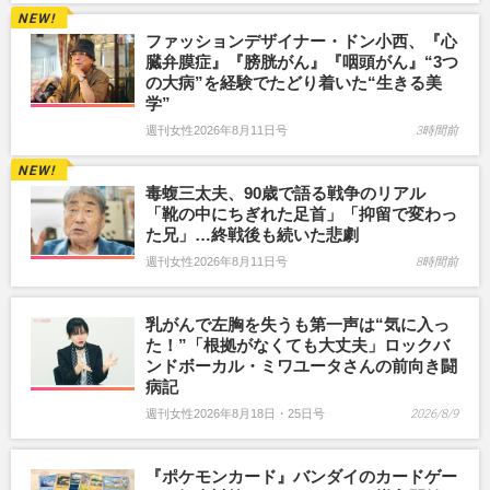
ファッションデザイナー・ドン小西、『心
臓弁膜症』『膀胱がん』『咽頭がん』“3つ
の大病”を経験でたどり着いた“生きる美
学”
週刊女性2026年8月11日号
3時間前
毒蝮三太夫、90歳で語る戦争のリアル
「靴の中にちぎれた足首」「抑留で変わっ
た兄」…終戦後も続いた悲劇
週刊女性2026年8月11日号
8時間前
乳がんで左胸を失うも第一声は“気に入っ
た！”「根拠がなくても大丈夫」ロックバ
ンドボーカル・ミワユータさんの前向き闘
病記
週刊女性2026年8月18日・25日号
2026/8/9
『ポケモンカード』バンダイのカードゲー