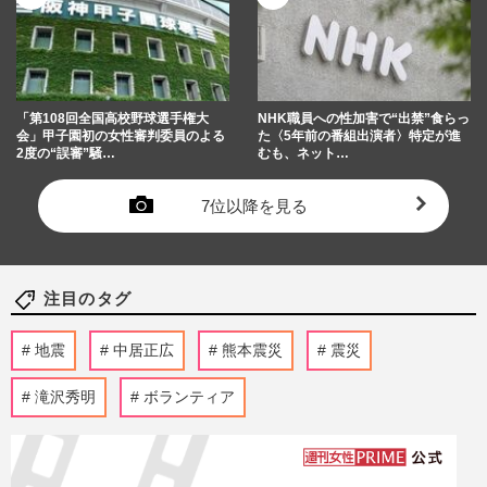
「第108回全国高校野球選手権大
NHK職員への性加害で“出禁”食らっ
会」甲子園初の女性審判委員のよる
た〈5年前の番組出演者〉特定が進
2度の“誤審”騒…
むも、ネット…
7位以降を見る
注目のタグ
地震
中居正広
熊本震災
震災
滝沢秀明
ボランティア