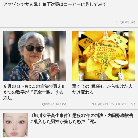
アマゾンで大人気！血圧対策はコーヒーに足してみて
PR(森永乳業)
８月のロト6はこの方法で買え!!
宝くじの“運任せ”から抜けた人
６つの数字が『完全一致』する
だけ変わる
方法
PR(株式会社MURA)
PR(合同会社デジタルファーム )
《旭川女子高生事件》懲役27年の判決・内田梨瑚被告
に乱入した男性が発した怒声「死...