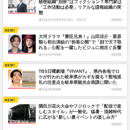
秘密組織“別班”はフィクション？専門家は
「工作活動は必要」リアルな諜報組織の実
態
週刊女性2026年8月18日・25日号
0時間前
大河ドラマ『豊臣兄弟！』山田涼介・栗原
類ら初出演組の“扮装公開”で「顔で天下取
れる」心配を一蹴したビジュに相次ぐ反響
週刊女性PRIME
0時間前
TBS日曜劇場『VIVANT』、県内各地でロ
ケが行われた岐阜県がカギを握る？聖地巡
礼の注意点を岐阜県観光企画課に聞いた
週刊女性PRIME
1時間前
隅田川花火大会やフジロックで「配信で楽
しむスタイル」が一般化、猛暑・混雑時代
に広がる“新しい夏イベントの楽しみ方”
2時間前