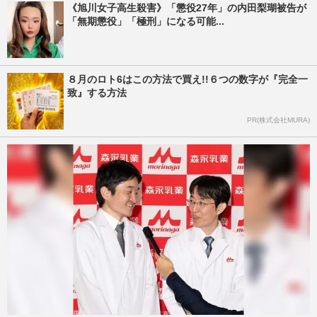
《旭川女子高生殺害》「懲役27年」の内田梨瑚被告が
「無期懲役」「極刑」になる可能...
８月のロト6はこの方法で買え!!６つの数字が『完全一
致』する方法
PR(株式会社MURA)