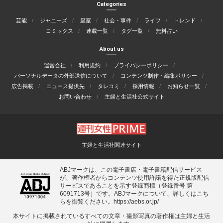
Categories
芸能
ジャニーズ
皇室
社会・事件
ライフ
トレンド
コミックス
連載一覧
タグ一覧
無料占い
About us
運営会社
利用規約
プライバシーポリシー
パーソナルデータの外部送信について
コンテンツ制作・編集ポリシー
広告掲載
ニュース提供先
タレコミ
採用情報
お知らせ一覧
お問い合わせ
主婦と生活社公式サイト
主婦と生活社関連サイト
ABJマークは、この電子書店・電子書籍配信サービス
が、著作権者からコンテンツ使用許諾を得た正規版配信
サービスであることを示す登録商標（登録番号 第
6091713号）です。ABJマークについて、詳しくはこち
らを御覧ください。
https://aebs.or.jp/
本サイトに掲載されているすべての⽂章・撮影写真の著作権は主婦と⽣活