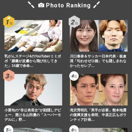
Photo Ranking
乳がんステージ4のYouTuberミミポ
川口春奈＆サッカー日本代表・板倉
ポ「腫瘍が皮膚から飛び出してき
滉「匂わせゼロ婚」でも隠しきれな
た」34歳で余命…
かったセレブ…
小栗旬の“非公表長女”が顔隠しデビ
滝沢秀明氏「男手が必要」熊本地震
ュー、透ける山田優の「スーパーモ
の復興支援を表明、中居正広もボラ
デルに」野…
ンティア計画…