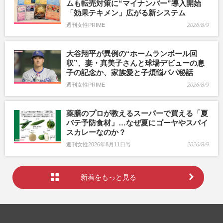
ムも転売対策に“マイナンバー”導入開始
「効果テキメン」広がる新システム
週刊女性PRIME
2026/8/9
大谷翔平が異例の“ホームランボール回
収”、妻・真美子さんと球場デビューの息
子の記念か、家族愛と子煩悩パパ秘話
週刊女性PRIME
2026/8/9
薬膳のプロが教えるスーパーで買える「夏
バテ予防食材」…なぜ夏にゴーヤやスパイ
スカレーなのか？
週刊女性2026年8月11日号
2026/8/9
新着をもっと見る