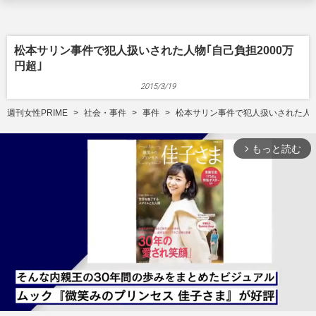
松本サリン事件で犯人扱いされた人物｢自己負担2000万
円超｣
2015/3/19
週刊女性PRIME
社会・事件
事件
松本サリン事件で犯人扱いされた人物｢
もっと読む
arrow_forward_ios