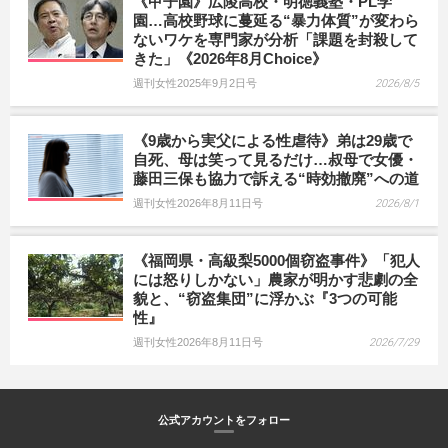
《甲子園》広陵高校・明徳義塾・PL学
園…高校野球に蔓延る“暴力体質”が変わら
ないワケを専門家が分析「課題を封殺して
きた」《2026年8月Choice》
週刊女性2025年9月2日号
2026/8/5
《9歳から実父による性虐待》弟は29歳で
自死、母は笑って見るだけ…叔母で女優・
藤田三保も協力で訴える“時効撤廃”への道
週刊女性2026年8月11日号
2026/8/1
《福岡県・高級梨5000個窃盗事件》「犯人
には怒りしかない」農家が明かす悲劇の全
貌と、“窃盗集団”に浮かぶ『3つの可能
性』
週刊女性2026年8月11日号
2026/7/29
公式アカウントをフォロー