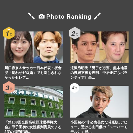
Photo Ranking
川口春奈＆サッカー日本代表・板倉
滝沢秀明氏「男手が必要」熊本地震
滉「匂わせゼロ婚」でも隠しきれな
の復興支援を表明、中居正広もボラ
かったセレブ…
ンティア計画…
「第108回全国高校野球選手権大
小栗旬の“非公表長女”が顔隠しデビ
会」甲子園初の女性審判委員のよる
ュー、透ける山田優の「スーパーモ
2度の“誤審”騒…
デルに」野…