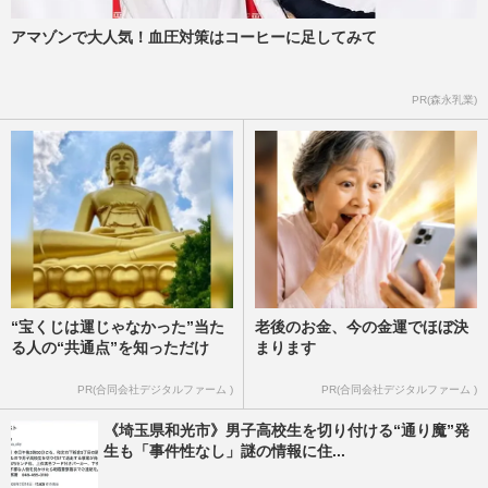
アマゾンで大人気！血圧対策はコーヒーに足してみて
PR(森永乳業)
“宝くじは運じゃなかった”当た
老後のお金、今の金運でほぼ決
る人の“共通点”を知っただけ
まります
PR(合同会社デジタルファーム )
PR(合同会社デジタルファーム )
《埼玉県和光市》男子高校生を切り付ける“通り魔”発
生も「事件性なし」謎の情報に住...