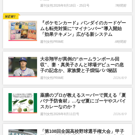
週刊女性2026年8月18日・25日号
7時間前
『ポケモンカード』バンダイのカードゲー
ムも転売対策に“マイナンバー”導入開始
「効果テキメン」広がる新システム
週刊女性PRIME
8時間前
大谷翔平が異例の“ホームランボール回
収”、妻・真美子さんと球場デビューの息
子の記念か、家族愛と子煩悩パパ秘話
週刊女性PRIME
2026/8/9
薬膳のプロが教えるスーパーで買える「夏
バテ予防食材」…なぜ夏にゴーヤやスパイ
スカレーなのか？
週刊女性2026年8月11日号
2026/8/9
「第108回全国高校野球選手権大会」甲子