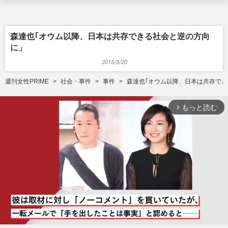
森達也｢オウム以降、日本は共存できる社会と逆の方向
に」
2015/3/20
週刊女性PRIME
社会・事件
事件
森達也｢オウム以降、日本は共存で
もっと読む
arrow_forward_ios