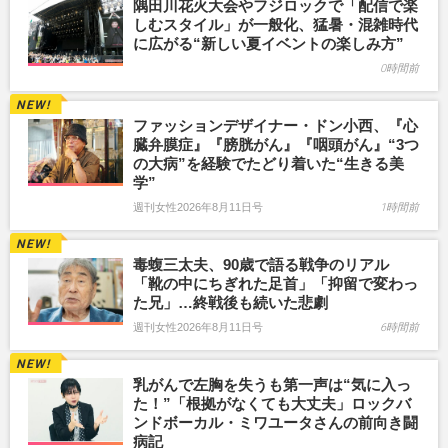
隅田川花火大会やフジロックで「配信で楽
しむスタイル」が一般化、猛暑・混雑時代
に広がる“新しい夏イベントの楽しみ方”
0時間前
ファッションデザイナー・ドン小西、『心
臓弁膜症』『膀胱がん』『咽頭がん』“3つ
の大病”を経験でたどり着いた“生きる美
学”
週刊女性2026年8月11日号
1時間前
毒蝮三太夫、90歳で語る戦争のリアル
「靴の中にちぎれた足首」「抑留で変わっ
た兄」…終戦後も続いた悲劇
週刊女性2026年8月11日号
6時間前
乳がんで左胸を失うも第一声は“気に入っ
た！”「根拠がなくても大丈夫」ロックバ
ンドボーカル・ミワユータさんの前向き闘
病記