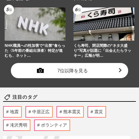
NHK職員への性加害で“出禁”食らっ
くら寿司、閉店間際の“ネタ大盛
た〈5年前の番組出演者〉特定が進
り”写真が話題に「出会えたらラッ
むも、ネット…
キー」広報が明…
7位以降を見る
注目のタグ
地震
中居正広
熊本震災
震災
滝沢秀明
ボランティア