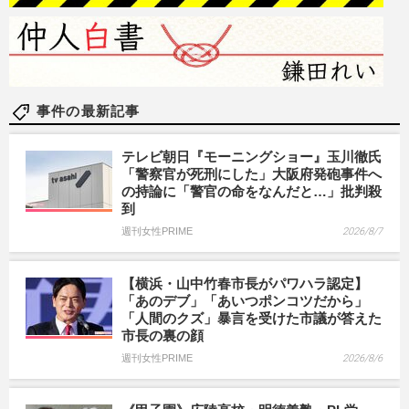
事件の最新記事
テレビ朝日『モーニングショー』玉川徹氏
「警察官が死刑にした」大阪府発砲事件へ
の持論に「警官の命をなんだと…」批判殺
到
週刊女性PRIME
2026/8/7
【横浜・山中竹春市長がパワハラ認定】
「あのデブ」「あいつポンコツだから」
「人間のクズ」暴言を受けた市議が答えた
市長の裏の顔
週刊女性PRIME
2026/8/6