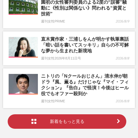
園初の女性審判委員のよる2度の“誤審”騒
動に《性別は関係ない》問われる“資質と
技術”
週刊女性PRIME
2026/8/9
直木賞作家・三浦しをんが明かす執筆裏話
「暗い話を書いてスッキリ」自らの不可解
な夢から生まれた新境地
週刊女性2026年8月11日号
2026/8/8
ニトリの「Nクールおじさん」清水伸が朝
ドラ『風、薫る』だけじゃな『マイ・フィ
クション』『告白』で怪演！今後はヒール
役でもオファー殺到か
週刊女性PRIME
2026/8/8
新着をもっと見る