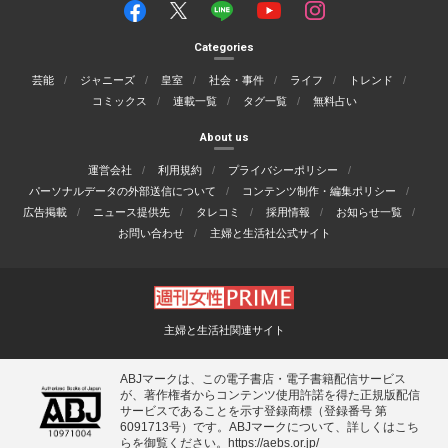
Categories
芸能
ジャニーズ
皇室
社会・事件
ライフ
トレンド
コミックス
連載一覧
タグ一覧
無料占い
About us
運営会社
利用規約
プライバシーポリシー
パーソナルデータの外部送信について
コンテンツ制作・編集ポリシー
広告掲載
ニュース提供先
タレコミ
採用情報
お知らせ一覧
お問い合わせ
主婦と生活社公式サイト
主婦と生活社関連サイト
ABJマークは、この電子書店・電子書籍配信サービス
が、著作権者からコンテンツ使用許諾を得た正規版配信
サービスであることを示す登録商標（登録番号 第
6091713号）です。ABJマークについて、詳しくはこち
らを御覧ください。
https://aebs.or.jp/