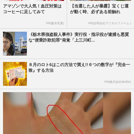
アマゾンで大人気！血圧対策は
【当選した人が暴露】宝くじ運
コーヒーに足してみて
が動く時、必ずある前触れ
PR(森永乳業)
PR(合同会社デジタルファーム )
《栃木県強盗殺人事件》実行役・指示役が逮捕も悪質
な“便乗詐欺犯罪”発覚「上三川町...
８月のロト6はこの方法で買え!!６つの数字が『完全一
致』する方法
PR(株式会社MURA)