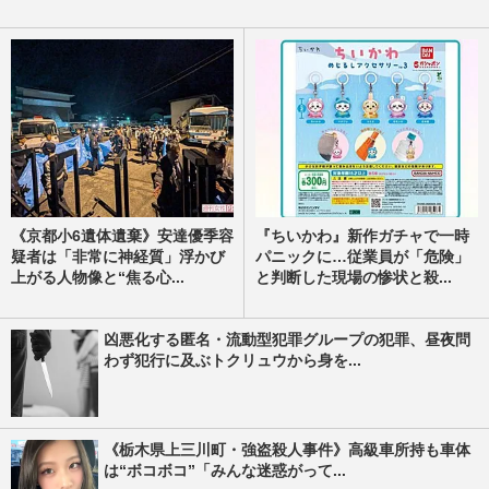
《京都小6遺体遺棄》安達優季容
『ちいかわ』新作ガチャで一時
疑者は「非常に神経質」浮かび
パニックに…従業員が「危険」
上がる人物像と“焦る心...
と判断した現場の惨状と殺...
凶悪化する匿名・流動型犯罪グループの犯罪、昼夜問
わず犯行に及ぶトクリュウから身を...
《栃木県上三川町・強盗殺人事件》高級車所持も車体
は“ボコボコ”「みんな迷惑がって...