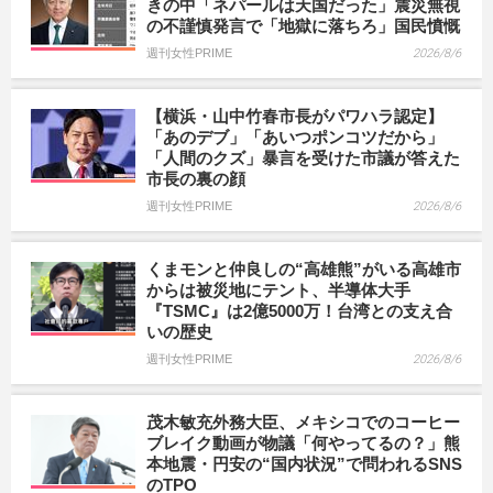
きの中「ネパールは天国だった」震災無視
の不謹慎発言で「地獄に落ちろ」国民憤慨
週刊女性PRIME
2026/8/6
【横浜・山中竹春市長がパワハラ認定】
「あのデブ」「あいつポンコツだから」
「人間のクズ」暴言を受けた市議が答えた
市長の裏の顔
週刊女性PRIME
2026/8/6
くまモンと仲良しの“高雄熊”がいる高雄市
からは被災地にテント、半導体大手
『TSMC』は2億5000万！台湾との支え合
いの歴史
週刊女性PRIME
2026/8/6
茂木敏充外務大臣、メキシコでのコーヒー
ブレイク動画が物議「何やってるの？」熊
本地震・円安の“国内状況”で問われるSNS
のTPO