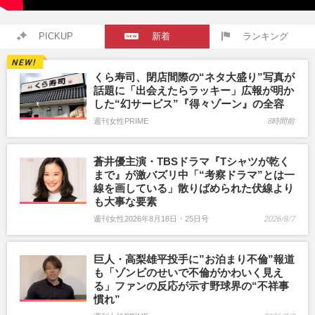
PICKUP
新着
ランキング
くら寿司、閉店間際の“ネタ大盛り”写真が
話題に「出会えたらラッキー」広報が明か
した“幻サービス”『得々ゾーン』の全容
週刊女性PRIME
8時間前
蒼井優主演・TBSドラマ『Tシャツが乾く
まで』が激バズリ中「“考察ドラマ”とは一
線を画している」散りばめられた伏線より
も大事な要素
週刊女性2026年8月18日・25日号
2026/8/7
巨人・高梨雄平投手に”お泊まり不倫”報道
も「ゾンビのせいで不倫がかわいく見え
る」ファンの反応が示す野球界の“不祥事
慣れ”