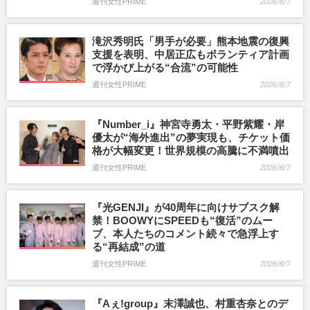
週刊女性PRIME
2026/8/7
滝沢秀明氏「男手が必要」熊本地震の復興
支援を表明、中居正広もボランティア計画
で浮かび上がる“合流”の可能性
週刊女性PRIME
2026/8/7
『Number_i』神宮寺勇太・平野紫耀・岸
優太が“海外進出”の夢実現も、チケット価
格が大幅変更！世界規模の高騰に不満噴出
週刊女性PRIME
2026/8/7
『光GENJI』が40周年に向けサブスク解
禁！BOOWYにSPEEDも“復活”のムー
ブ、本人たちのコメント続々で急浮上す
る“再結成”の道
週刊女性PRIME
2026/8/7
『Aぇ!group』末澤誠也、村重杏奈とのデ