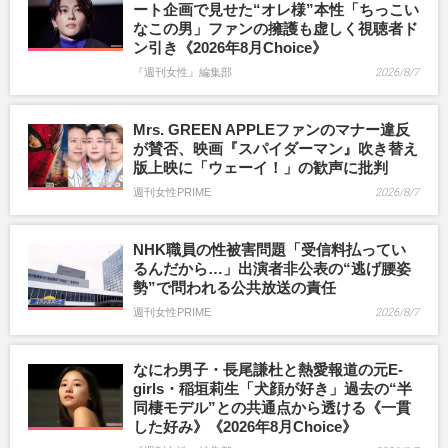
ート企画で見せた“オレ様”本性「ちっこい
なこの男」ファンの擁護も虚しく視聴者ド
ン引き《2026年8月Choice》
『週刊女性』編集部
2026/8/7
Mrs. GREEN APPLEファンのマナー違反
が賛否、映画『スパイダーマン』吹き替え
版上映に「ウェーイ！」の歓声に批判
週刊女性PRIME
2026/8/7
NHK職員の性被害問題「受信料払ってい
るんだから…」出演者非公表の“逃げ腰姿
勢”で問われる公共放送の責任
週刊女性PRIME
2026/8/7
なにわ男子・長尾謙杜と熱愛報道の元E-
girls・稲垣莉生「犬顔が好き」過去の“半
同棲モデル”との共通点から透ける《一貫
した好み》《2026年8月Choice》