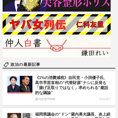
政治の最新記事
《1%の消費減税》自民党・小渕優子氏、
高市早苗首相の“代替財源”ナシに反発も
「揚げ足取りではなく」求められる“建設
的な議論”
週刊女性PRIME
2026/8/7
福岡県議会の“ドン”蔵内勇夫議長、炎上続