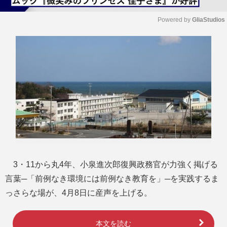
Powered by 
GliaStudios
M
u
t
e
3・11から丸4年、小泉進次郎復興政務官が力強く掲げる
言葉─「前例なき環境には前例なき教育を」─を実践するま
っさらな場が、4月8日に産声を上げる。
本文を読む