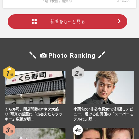
『週刊女性』編集部
2026/8/7
新着をもっと見る
Photo Ranking
くら寿司、閉店間際の“ネタ大盛
小栗旬の“非公表長女”が顔隠しデビ
り”写真が話題に「出会えたらラッ
ュー、透ける山田優の「スーパーモ
キー」広報が明…
デルに」野…