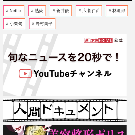
Netflix
熱愛
蒼井優
広瀬すず
林遣都
小栗旬
野村周平